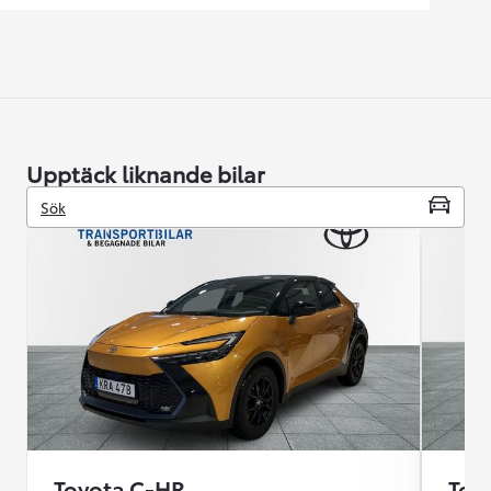
Upptäck liknande bilar
Sök
Toyota C-HR
Toy