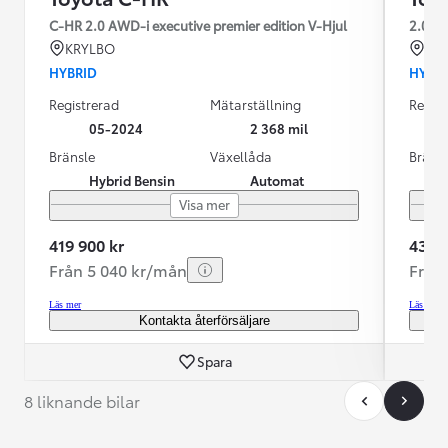
C-HR 2.0 AWD-i executive premier edition V-Hjul
2.0 A
KRYLBO
KR
HYBRID
HYBR
Registrerad
Mätarställning
Regist
05-2024
2 368 mil
Bränsle
Växellåda
Bräns
Hybrid Bensin
Automat
Visa mer
419 900 kr
435 0
Från 5 040 kr/mån
Från
Läs mer
Läs mer
Kontakta återförsäljare
Spara
8 liknande bilar