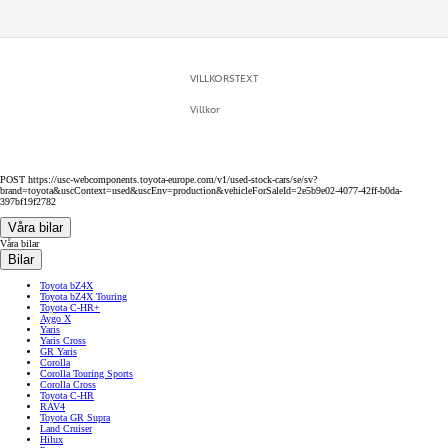
VILLKORSTEXT
Villkor
POST https://usc-webcomponents.toyota-europe.com/v1/used-stock-cars/se/sv?
brand=toyota&uscContext=used&uscEnv=production&vehicleForSaleId=2e5b9e02-4077-42ff-b0da-
397bf19f2782
Våra bilar
Våra bilar
Bilar
Toyota bZ4X
Toyota bZ4X Touring
Toyota C-HR+
Aygo X
Yaris
Yaris Cross
GR Yaris
Corolla
Corolla Touring Sports
Corolla Cross
Toyota C-HR
RAV4
Toyota GR Supra
Land Cruiser
Hilux