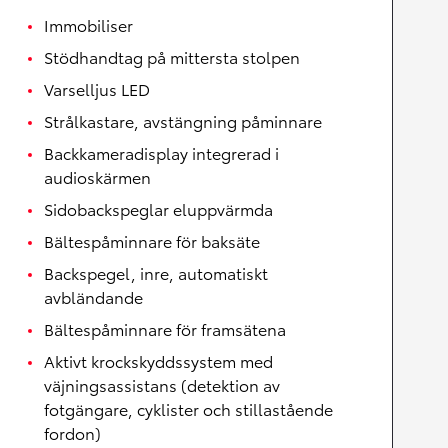
Immobiliser
Stödhandtag på mittersta stolpen
Varselljus LED
Strålkastare, avstängning påminnare
Backkameradisplay integrerad i
audioskärmen
Sidobackspeglar eluppvärmda
Bältespåminnare för baksäte
Backspegel, inre, automatiskt
avbländande
Bältespåminnare för framsätena
Aktivt krockskyddssystem med
väjningsassistans (detektion av
fotgängare, cyklister och stillastående
fordon)