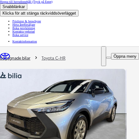
Hoppa till huvudinnehåll
(Tryck på Enter)
Snabblänkar
Klicka för att stänga räckviddsöverlägget
Prislistor & broschyrer
Hitta återförsäljare
Boka provkörning
Kontakta verkstad
Boka service
Kontaktinformation
You are here
:
Öppna meny
Begagnade bilar
Toyota C-HR