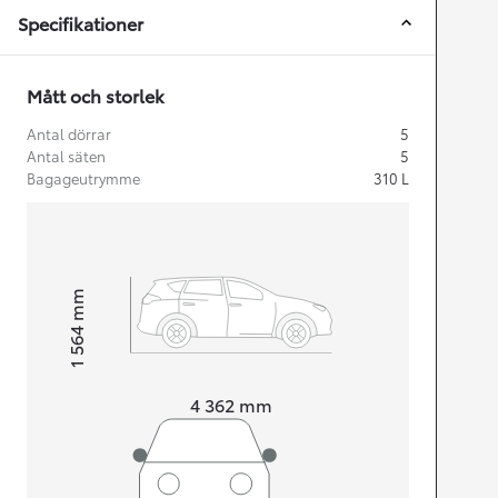
Specifikationer
Mått och storlek
Antal dörrar
5
Antal säten
5
Bagageutrymme
310
L
mm
1 564
Height
Length
4 362
mm