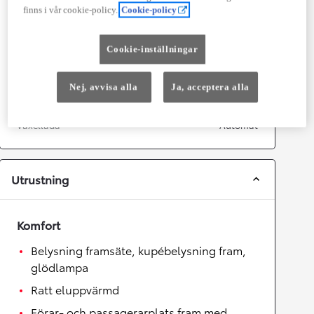
Prestanda
finns i vår cookie-policy.
Cookie-policy
Topphastighet
180
km/h
Acceleration 0-100km/h
7,4
sekunder
Cookie-inställningar
Växellåda
Nej, avvisa alla
Ja, acceptera alla
Drivhjul
Framhjulsdrift
Växellåda
Automat
Utrustning
Komfort
Belysning framsäte, kupébelysning fram,
glödlampa
Ratt eluppvärmd
Förar- och passagerarplats fram med