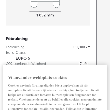
Width
1 832
mm
Föbrukning
Förbrukning
0,8
l/100 km
Euro Class
EURO 6
CO2 combined - Weighted
17
g/km
Vi använder webbplats-cookies
Motor
Cookies används för att ge dig den bästa upplevelsen på vår
Cylindrar
4
webbplats, för att leverera tjänster och verktyg från tredje part, för att
Kapacitet
1 987
cc
hjälpa oss att förstå och förbättra hur webbplatsen fungerar och för
Effekt
164
kw (223 hk)
reklam. Vi rekommenderar att du behåller alla cookies, men om du inte
accepterar detta kan du enkelt ändra dem genom att klicka på
alternativet för cookie-inställningar nedan. Fullständig information