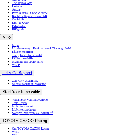
The Toyota Way
Historia
Ansvar
Press
(Opens in new window)
Kontakta Toyota Sweden AB
Covid-19
KINTO Share
Bilsäkerhet
Bilägande
Miljö
Miljö
Miljöutmaning - Environmental Challenge 2050
Hållbar mobilitet
4 steg för en bättre värld
Hållbart samhälle
Styrning och uppföljning
WLTP
Let´s Go Beyond
Zero City Utställning
adidas Stockholm Marathon
Start Your Impossible
Vad är Start your impossible?
Team Toyota
Mobilitetsprojekt
Mobilitetsprodukter
Sveriges Paralympiska Kommitté
TOYOTA GAZOO Racing
Om TOYOTA GAZOO Racing
WRC