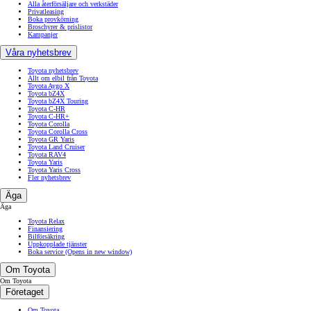
Alla återförsäljare och verkstäder
Privatleasing
Boka provkörning
Broschyrer & prislistor
Kampanjer
Våra nyhetsbrev
Toyota nyhetsbrev
Allt om elbil från Toyota
Toyota Aygo X
Toyota bZ4X
Toyota bZ4X Touring
Toyota C-HR
Toyota C-HR+
Toyota Corolla
Toyota Corolla Cross
Toyota GR Yaris
Toyota Land Cruiser
Toyota RAV4
Toyota Yaris
Toyota Yaris Cross
Fler nyhetsbrev
Äga
Äga
Toyota Relax
Finansiering
Bilförsäkring
Uppkopplade tjänster
Boka service
(Opens in new window)
Om Toyota
Om Toyota
Företaget
Om Toyota