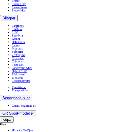
Proace
Proace City
Proace Verso
Proace Max
Biltyper
Familjebil
Småbilar
SUV
Sportbilar
Kombi
Halvkombi
Pickup
Minibuss
Skåpbilar
7-sitsig bil
Crossover
Cabriolet
7 sits elbil
Laddhybrid SUV
Hybrid SUV
Elbil kombi
El pickup
Eltransportbilar
Tjänstebilar
Transportbilar
Begagnade bilar
Garanti begagnad bil
GR Sport-modeller
Köpa
Köpa
Hitta återförsäljare