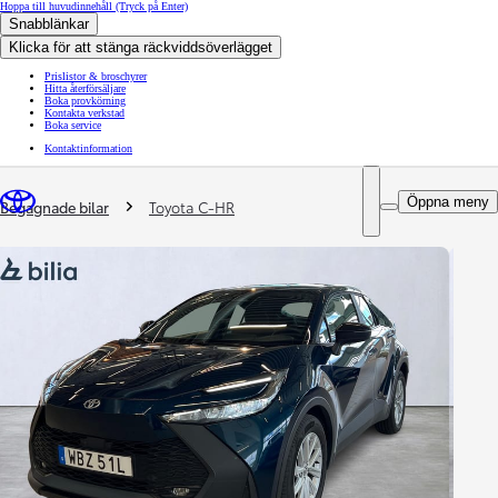
Hoppa till huvudinnehåll
(Tryck på Enter)
Snabblänkar
Klicka för att stänga räckviddsöverlägget
Prislistor & broschyrer
Hitta återförsäljare
Boka provkörning
Kontakta verkstad
Boka service
Kontaktinformation
You are here
:
Öppna meny
Begagnade bilar
Toyota C-HR