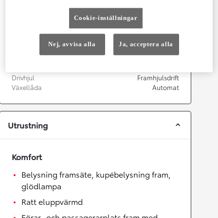
Prestanda
Cookie-inställningar
Topphastighet
175
km/h
Acceleration 0-100km/h
9,9
sekunder
Nej, avvisa alla
Ja, acceptera alla
Växellåda
Drivhjul
Framhjulsdrift
Växellåda
Automat
Utrustning
Komfort
Belysning framsäte, kupébelysning fram,
glödlampa
Ratt eluppvärmd
Förar- och passagerarplats fram med