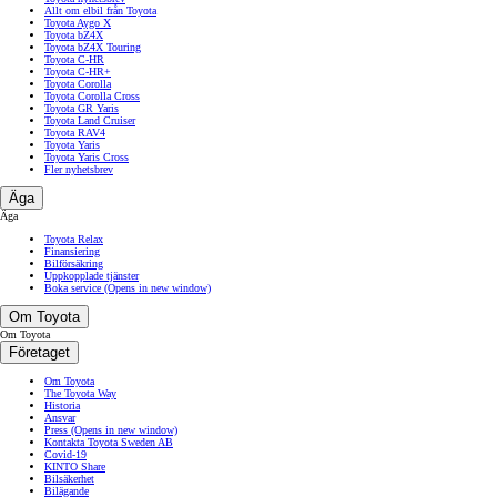
Allt om elbil från Toyota
Toyota Aygo X
Toyota bZ4X
Toyota bZ4X Touring
Toyota C-HR
Toyota C-HR+
Toyota Corolla
Toyota Corolla Cross
Toyota GR Yaris
Toyota Land Cruiser
Toyota RAV4
Toyota Yaris
Toyota Yaris Cross
Fler nyhetsbrev
Äga
Äga
Toyota Relax
Finansiering
Bilförsäkring
Uppkopplade tjänster
Boka service
(Opens in new window)
Om Toyota
Om Toyota
Företaget
Om Toyota
The Toyota Way
Historia
Ansvar
Press
(Opens in new window)
Kontakta Toyota Sweden AB
Covid-19
KINTO Share
Bilsäkerhet
Bilägande