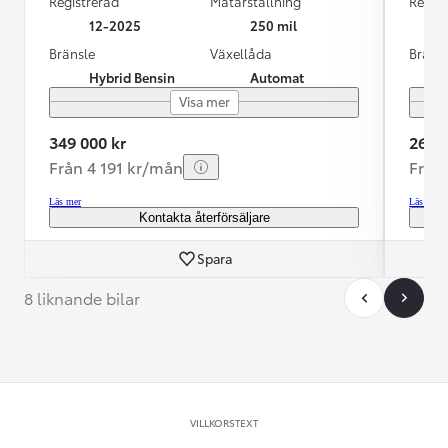
Registrerad
Mätarställning
Regist
12-2025
250 mil
Bränsle
Växellåda
Bräns
Hybrid Bensin
Automat
Visa mer
349 000 kr
269 0
Från 4 191 kr/mån
Från
Läs mer
Läs mer
Kontakta återförsäljare
Spara
8 liknande bilar
VILLKORSTEXT