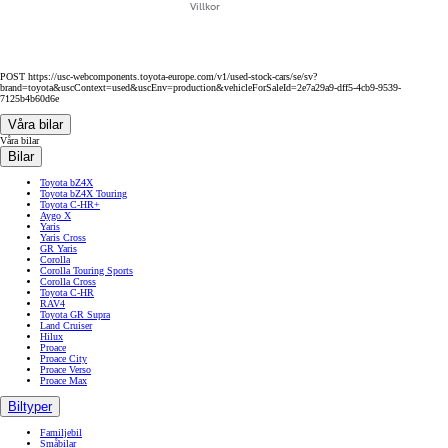
Villkor
POST https://usc-webcomponents.toyota-europe.com/v1/used-stock-cars/se/sv?
brand=toyota&uscContext=used&uscEnv=production&vehicleForSaleId=2e7a29a9-dff5-4cb9-9539-
7125b4b60d6e
Våra bilar
Våra bilar
Bilar
Toyota bZ4X
Toyota bZ4X Touring
Toyota C-HR+
Aygo X
Yaris
Yaris Cross
GR Yaris
Corolla
Corolla Touring Sports
Corolla Cross
Toyota C-HR
RAV4
Toyota GR Supra
Land Cruiser
Hilux
Proace
Proace City
Proace Verso
Proace Max
Biltyper
Familjebil
Småbilar