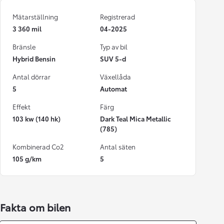
Mätarställning
Registrerad
3 360 mil
04-2025
Bränsle
Typ av bil
Hybrid Bensin
SUV 5-d
Antal dörrar
Växellåda
5
Automat
Effekt
Färg
103 kw (140 hk)
Dark Teal Mica Metallic
(785)
Kombinerad Co2
Antal säten
105 g/km
5
Fakta om bilen