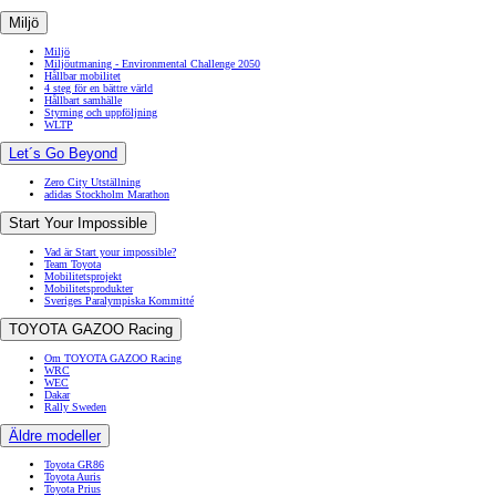
Miljö
Miljö
Miljöutmaning - Environmental Challenge 2050
Hållbar mobilitet
4 steg för en bättre värld
Hållbart samhälle
Styrning och uppföljning
WLTP
Let´s Go Beyond
Zero City Utställning
adidas Stockholm Marathon
Start Your Impossible
Vad är Start your impossible?
Team Toyota
Mobilitetsprojekt
Mobilitetsprodukter
Sveriges Paralympiska Kommitté
TOYOTA GAZOO Racing
Om TOYOTA GAZOO Racing
WRC
WEC
Dakar
Rally Sweden
Äldre modeller
Toyota GR86
Toyota Auris
Toyota Prius