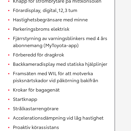
Knapp för strömbrytare på mittkonsolen
Förardisplay, digital,12,3 tum
Hastighetsbegränsare med minne
Parkeringsbroms elektrisk
Fjärrstyrning av varningsblinkers med 4 års
abonnemang (MyToyota-app)
Förberedd för dragkrok
Backkameradisplay med statiska hjälplinjer
Framsäten med WIL för att motverka
pisksnärtskador vid påkörning bakifrån
Krokar för bagagenät
Startknapp
Strålkastarrengörare
Accelerationsdämpning vid låg hastighet
Proaktiv körassistans