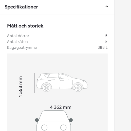
Specifikationer
Mått och storlek
Antal dörrar
5
Antal säten
5
Bagageutrymme
388
L
mm
1 558
Height
Length
4 362
mm