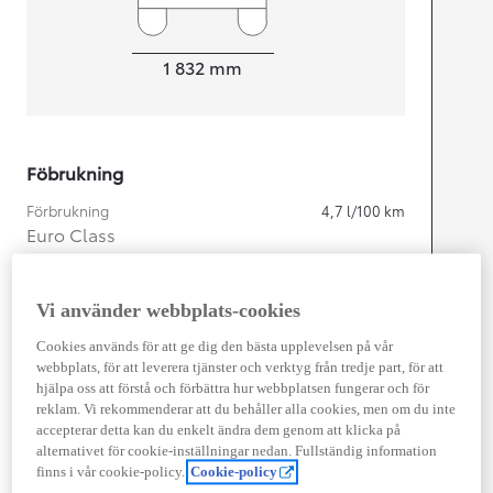
Width
1 832
mm
Föbrukning
Förbrukning
4,7
l/100 km
Euro Class
EURO 6
Kombinerad Co2
105
g/km
Vi använder webbplats-cookies
Cookies används för att ge dig den bästa upplevelsen på vår
Motor
webbplats, för att leverera tjänster och verktyg från tredje part, för att
hjälpa oss att förstå och förbättra hur webbplatsen fungerar och för
Cylindrar
4
reklam. Vi rekommenderar att du behåller alla cookies, men om du inte
Kapacitet
1 798
cc
accepterar detta kan du enkelt ändra dem genom att klicka på
Effekt
103
kw (140 hk)
alternativet för cookie-inställningar nedan. Fullständig information
finns i vår cookie-policy.
Cookie-policy