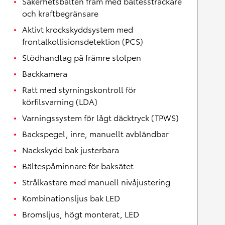
Säkerhetsbälten fram med bältessträckare
och kraftbegränsare
Aktivt krockskyddsystem med
frontalkollisionsdetektion (PCS)
Stödhandtag på främre stolpen
Backkamera
Ratt med styrningskontroll för
körfilsvarning (LDA)
Varningssystem för lågt däcktryck (TPWS)
Backspegel, inre, manuellt avbländbar
Nackskydd bak justerbara
Bältespåminnare för baksätet
Strålkastare med manuell nivåjustering
Kombinationsljus bak LED
Bromsljus, högt monterat, LED