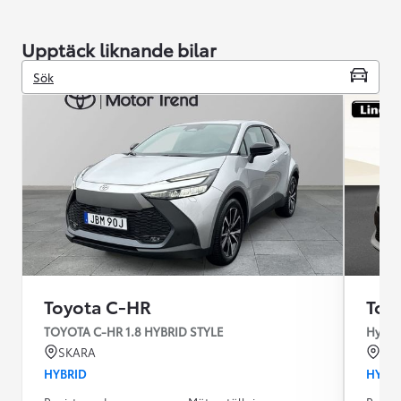
Upptäck liknande bilar
Sök
Toyota C-HR
Toy
TOYOTA C-HR 1.8 HYBRID STYLE
Hybrid
SKARA
BO
HYBRID
HYBR