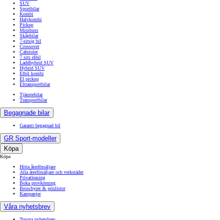
SUV
Sportbilar
Kombi
Halvkombi
Pickup
Minibuss
Skåpbilar
7-sitsig bil
Crossover
Cabriolet
7 sits elbil
Laddhybrid SUV
Hybrid SUV
Elbil kombi
El pickup
Eltransportbilar
Tjänstebilar
Transportbilar
Begagnade bilar
Garanti begagnad bil
GR Sport-modeller
Köpa
Köpa
Hitta återförsäljare
Alla återförsäljare och verkstäder
Privatleasing
Boka provkörning
Broschyrer & prislistor
Kampanjer
Våra nyhetsbrev
Toyota nyhetsbrev