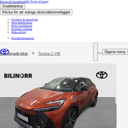
Hoppa till huvudinnehåll
(Tryck på Enter)
Snabblänkar
Klicka för att stänga räckviddsöverlägget
Prislistor & broschyrer
Hitta återförsäljare
Boka provkörning
Kontakta verkstad
Boka service
Kontaktinformation
You are here
:
Öppna meny
Begagnade bilar
Toyota C-HR