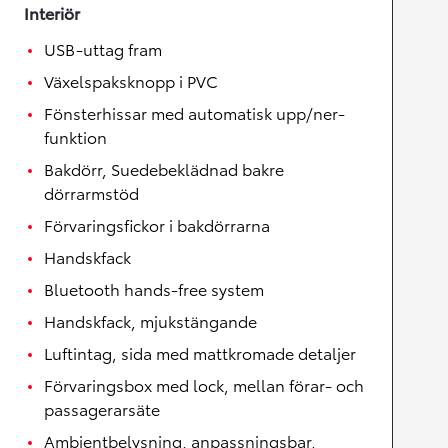
Interiör
USB-uttag fram
Växelspaksknopp i PVC
Fönsterhissar med automatisk upp/ner-
funktion
Bakdörr, Suedebeklädnad bakre
dörrarmstöd
Förvaringsfickor i bakdörrarna
Handskfack
Bluetooth hands-free system
Handskfack, mjukstängande
Luftintag, sida med mattkromade detaljer
Förvaringsbox med lock, mellan förar- och
passagerarsäte
Ambientbelysning, anpassningsbar,