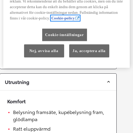
reklam. Vi rekommenderar att du behåller alla cookies, men om du inte
accepterar detta kan du enkelt ändra dem genom att klicka på
Prestanda
alternativet för cookie-inställningar nedan. Fullständig information
Topphastighet
180
km/h
finns i vår cookie-policy.
Cookie-policy
Acceleration 0-100km/h
7,4
sekunder
Cookie-inställningar
Växellåda
Nej, avvisa alla
Ja, acceptera alla
Drivhjul
Framhjulsdrift
Växellåda
Automat
Utrustning
Komfort
Belysning framsäte, kupébelysning fram,
glödlampa
Ratt eluppvärmd