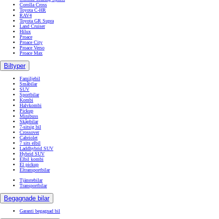
VILLKORSTEXT
Villkor
POST https://usc-webcomponents.toyota-europe.com/v1/used-stock-cars/se/sv?
brand=toyota&uscContext=used&uscEnv=production&vehicleForSaleId=40883603-9a04-4e88-a538-
7eee11723895
Våra bilar
Våra bilar
Bilar
Toyota bZ4X
Toyota bZ4X Touring
Toyota C-HR+
Aygo X
Yaris
Yaris Cross
GR Yaris
Corolla
Corolla Touring Sports
Corolla Cross
Toyota C-HR
RAV4
Toyota GR Supra
Land Cruiser
Hilux
Proace
Proace City
Proace Verso
Proace Max