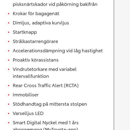
pisksnärtskador vid påkörning bakifrån
Krokar för bagagenät
Dimljus, adaptiva kurvljus
Startknapp
Strålkastarrengörare
Accelerationsdämpning vid låg hastighet
Proaktiv körassistans
Vindrutetorkare med variabel
intervallfunktion
Rear Cross Traffic Alert (RCTA)
Immobiliser
Stödhandtag på mittersta stolpen
Varselljus LED
Smart Digital Nyckel med 1 års
abonnemang (MyToyota-app)