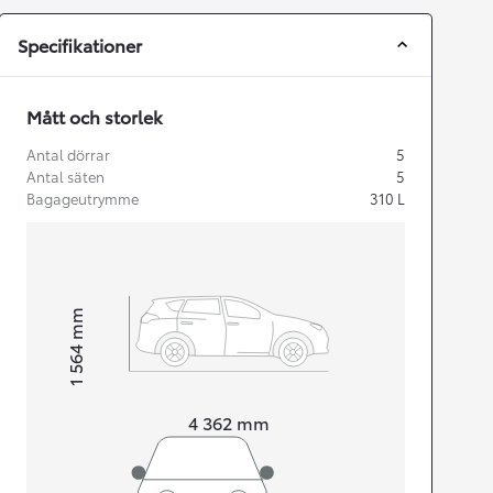
Specifikationer
Mått och storlek
Antal dörrar
5
Antal säten
5
Bagageutrymme
310
L
mm
1 564
Height
Length
4 362
mm