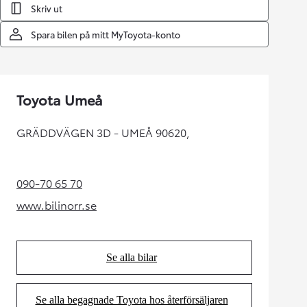
Skriv ut
Spara bilen på mitt MyToyota-konto
Toyota Umeå
GRÄDDVÄGEN 3D - UMEÅ 90620,
090-70 65 70
(Opens in new tab)
www.bilinorr.se
(Opens in new tab)
Se alla bilar
(Opens in new tab)
Se alla begagnade Toyota hos återförsäljaren