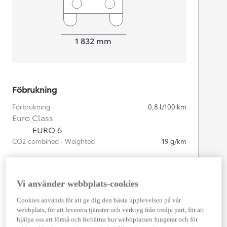
Width
1 832
mm
Föbrukning
Förbrukning
0,8
l/100 km
Euro Class
EURO 6
CO2 combined - Weighted
19
g/km
Motor
Vi använder webbplats-cookies
Cylindrar
4
Kapacitet
1 987
cc
Cookies används för att ge dig den bästa upplevelsen på vår
Effekt
164
kw (223 hk)
webbplats, för att leverera tjänster och verktyg från tredje part, för att
hjälpa oss att förstå och förbättra hur webbplatsen fungerar och för