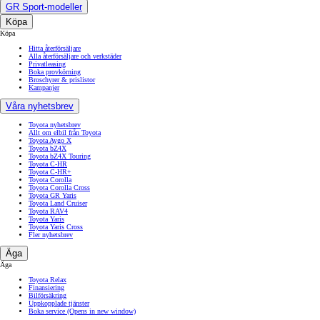
Biltyper
Familjebil
Småbilar
SUV
Sportbilar
Kombi
Halvkombi
Pickup
Minibuss
Skåpbilar
7-sitsig bil
Crossover
Cabriolet
7 sits elbil
Laddhybrid SUV
Hybrid SUV
Elbil kombi
El pickup
Eltransportbilar
Tjänstebilar
Transportbilar
Begagnade bilar
Garanti begagnad bil
GR Sport-modeller
Köpa
Köpa
Hitta återförsäljare
Alla återförsäljare och verkstäder
Privatleasing
Boka provkörning
Broschyrer & prislistor