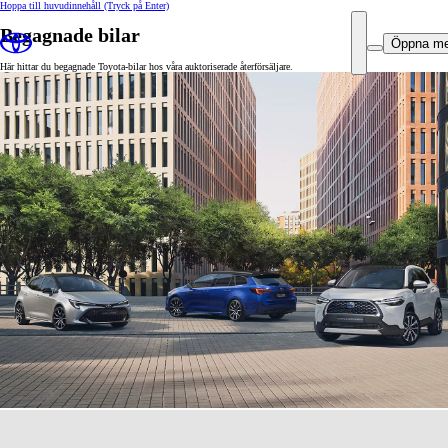
Hoppa till huvudinnehåll
(Tryck på Enter)
Begagnade bilar
Öppna m
Här hittar du begagnade Toyota-bilar hos våra auktoriserade återförsäljare.