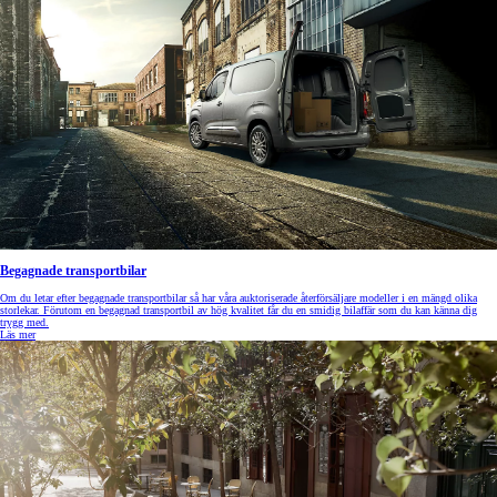
Begagnade transportbilar
Om du letar efter begagnade transportbilar så har våra auktoriserade återförsäljare modeller i en mängd olika
storlekar. Förutom en begagnad transportbil av hög kvalitet får du en smidig bilaffär som du kan känna dig
trygg med.
Läs mer