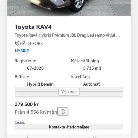
Toyota RAV4
Toyota Rav4 Hybrid Premium JBL Drag Led ramp Vhjul motorv
HÄLLEFORS
HYBRID
Registrerad
Mätarställning
07-2020
5 735 mil
Bränsle
Växellåda
Hybrid Bensin
Automat
Visa mer
379 500 kr
Från 4 556 kr/mån
Läs mer
Kontakta återförsäljare