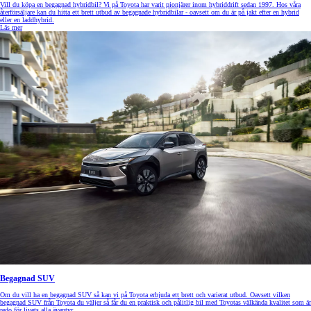
Vill du köpa en begagnad hybridbil? Vi på Toyota har varit pionjärer inom hybriddrift sedan 1997. Hos våra
återförsäljare kan du hitta ett brett utbud av begagnade hybridbilar - oavsett om du är på jakt efter en hybrid
eller en laddhybrid.
Läs mer
Begagnad SUV
Om du vill ha en begagnad SUV så kan vi på Toyota erbjuda ett brett och varierat utbud. Oavsett vilken
begagnad SUV från Toyota du väljer så får du en praktisk och pålitlig bil med Toyotas välkända kvalitet som är
redo för livets alla äventyr.