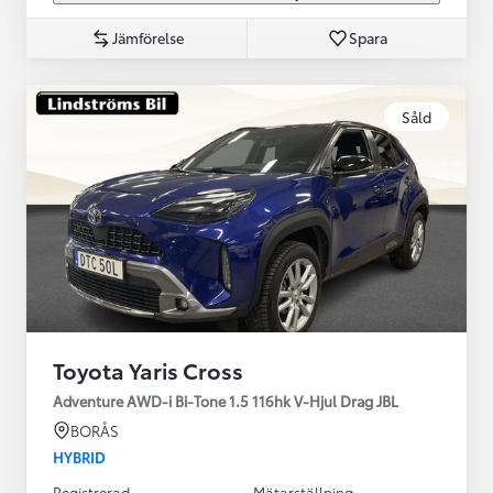
Jämförelse
Spara
Såld
Toyota Yaris Cross
Adventure AWD-i Bi-Tone 1.5 116hk V-Hjul Drag JBL
BORÅS
HYBRID
Registrerad
Mätarställning