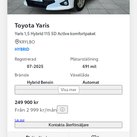
Toyota Yaris
Yaris 1,5 Hybrid 115 5D Active komfortpaket
KRYLBO
HYBRID
Registrerad
Mätarställning
07-2025
691 mil
Bränsle
Växellåda
Hybrid Bensin
Automat
Visa mer
249 900 kr
Från 2 999 kr/mån
Läs mer
Kontakta återförsäljare