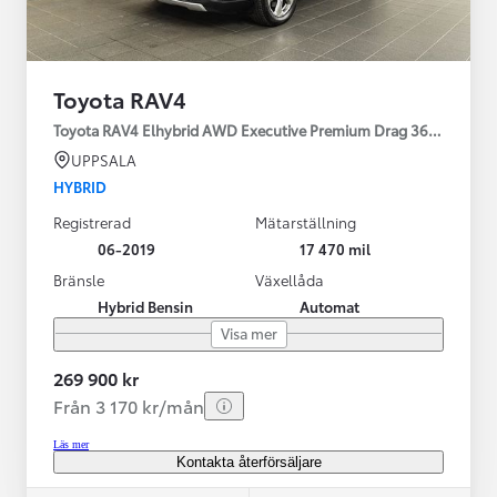
Toyota RAV4
Toyota RAV4 Elhybrid AWD Executive Premium Drag 360-kamera 
UPPSALA
HYBRID
Registrerad
Mätarställning
06-2019
17 470 mil
Bränsle
Växellåda
Hybrid Bensin
Automat
Visa mer
269 900 kr
Från 3 170 kr/mån
Läs mer
Kontakta återförsäljare