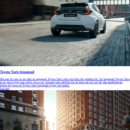
Toyota Yaris begagnad
Här kan du som är ute efter en begagnad Toyota Yaris söka och hitta din perfekta bil. En begagnad Toyota Yaris
är ett lika tryggt som roligt val av bil. Använd våra sökfilter för att hitta rätt bil och låt våra återförsäljare
hjälpa dig köpa en Toyota Yaris begagnad tryggt och enkelt.
Läs mer