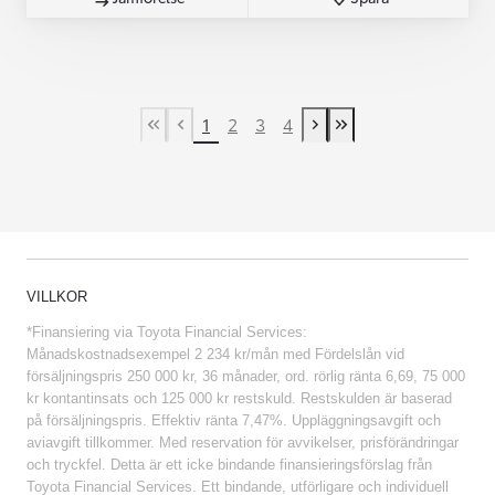
1
2
3
4
First Page
Previous page
Next page
Last Page
VILLKOR
*Finansiering via Toyota Financial Services:
Månadskostnadsexempel 2 234 kr/mån med Fördelslån vid
försäljningspris 250 000 kr, 36 månader, ord. rörlig ränta 6,69, 75 000
kr kontantinsats och 125 000 kr restskuld. Restskulden är baserad
på försäljningspris. Effektiv ränta 7,47%. Uppläggningsavgift och
aviavgift tillkommer. Med reservation för avvikelser, prisförändringar
och tryckfel. Detta är ett icke bindande finansieringsförslag från
Toyota Financial Services. Ett bindande, utförligare och individuell