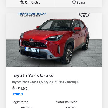
Jämförelse
Spara
Toyota Yaris Cross
Toyota Yaris Cross 1,5 Style (130HK) vinterhjul
KRYLBO
HYBRID
Registrerad
Mätarställning
09-2025
225 mil