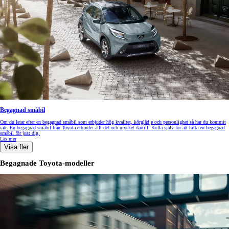
Begagnad småbil
Om du letar efter en begagnad småbil som erbjuder hög kvalitet, körglädje och personlighet så har du kommit
rätt. En begagnad småbil från Toyota erbjuder allt det och mycket därtill. Kolla själv för att hitta en begagnad
småbil för just dig.
Läs mer
Visa fler
Begagnade Toyota-modeller