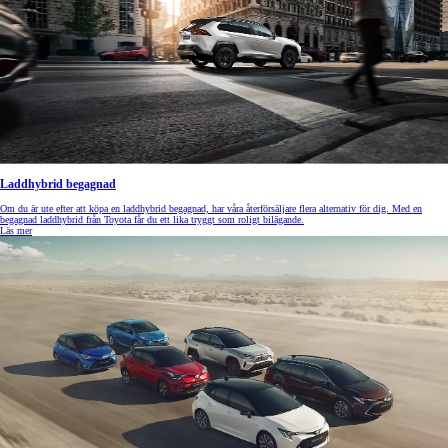
Laddhybrid begagnad
Om du är ute efter att köpa en laddhybrid begagnad, har våra återförsäljare flera alternativ för dig. Med en
begagnad laddhybrid från Toyota får du ett lika tryggt som roligt bilägande.
Läs mer