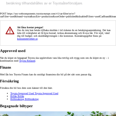
beräkning tillhandahålles av er Toyotaåterförsäljare.
POST https://usc-webcomponents.toyota-europe.com/v1/car-filter/se/sv?
carFilter=used&brand=toyota&uscEnv=production&sortOrder=published&disabledFilters=usedCarBrand&bra
Att låna kostar pengar!
Om du inte kan betala tillbaka skulden i tid riskerar du en betalningsanmärkning. Det kan
leda till svårigheter att få hyra bostad, teckna abonnemang och få nya lån. För stöd, vänd
dig till budget- och skuldrådgivningen i din kommun. Kontaktuppgifter finns på
konsumentverket.se
.
Approved used
När du köper en begagnad Toyota ska upplevelsen vara lika trevlig och trygg som om du köpte en ny – i
kombination med
Toyota Relaxed
.
Finans
Med lån hos Toyota Finans kan du smidigt finansiera din bil på det sätt som passar dig.
Försäkring
Försäkra din bil hos dem som känner till den bäst.
Toyota Approved Used
Toyota Approved Used
Billån
Billån
Bilförsäkring
Bilförsäkring
Begagnade biltyper