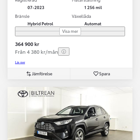
07-2023
1 256 mil
Bränsle
Växellåda
Hybrid Petrol
Automat
Visa mer
364 900 kr
Från 4 380 kr/mån
Läs mer
Jämförelse
Spara