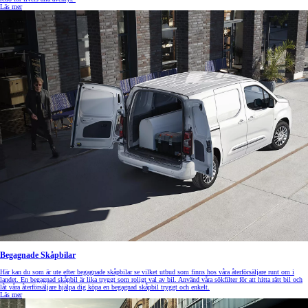
Läs mer
Begagnade Skåpbilar
Här kan du som är ute efter begagnade skåpbilar se vilket utbud som finns hos våra återförsäljare runt om i
landet. En begagnad skåpbil är lika tryggt som roligt val av bil. Använd våra sökfilter för att hitta rätt bil och
låt våra återförsäljare hjälpa dig köpa en begagnad skåpbil tryggt och enkelt.
Läs mer