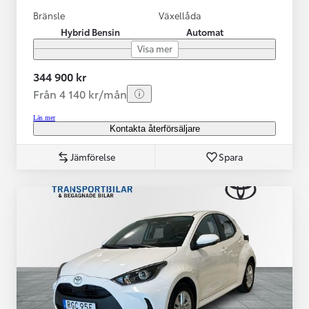
Bränsle
Växellåda
Hybrid Bensin
Automat
Visa mer
344 900 kr
Från 4 140 kr/mån
Läs mer
Kontakta återförsäljare
Jämförelse
Spara