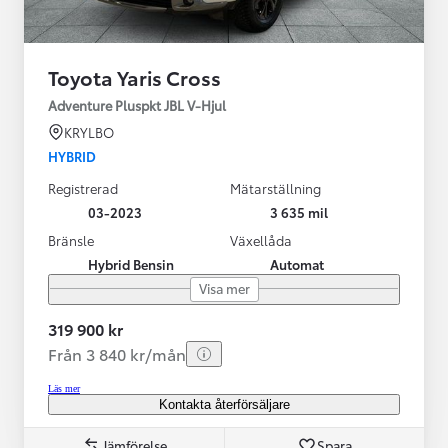
Toyota Yaris Cross
Adventure Pluspkt JBL V-Hjul
KRYLBO
HYBRID
Registrerad
Mätarställning
03-2023
3 635 mil
Bränsle
Växellåda
Hybrid Bensin
Automat
Visa mer
319 900 kr
Från 3 840 kr/mån
Läs mer
Kontakta återförsäljare
Jämförelse
Spara