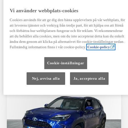
TOYOTA APPROVED
Vi använder webbplats-cookies
USED
Cookies används för att ge dig den bästa upplevelsen på vår webbplats, för
att leverera tjänster och verktyg från tredje part, för att hjälpa oss att förstå
och förbättra hur webbplatsen fungerar och för reklam. Vi rekommenderar
Garanti upp till 10 år eller 20 000 mil – i
att du behåller alla cookies, men om du inte accepterar detta kan du enkelt
kombination med Toyota Relax
ändra dem genom att klicka på alternativet för cookie-inställningar nedan.
Fullständig information finns i vår cookie-policy.
Cookie-policy
Godkända enligt en 145-punkts checklista
Cookie-inställningar
12 månaders vägassistans
Nej, avvisa alla
Ja, acceptera alla