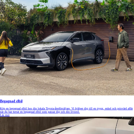
Begagnad elbil
Köp en begagnad elbil hos din lokala Toyota-återförsäljare. Vi hjälper dig till en trygg, enkel och prisvärd affär
när du har hittat en begagnad elbil som passar dig och din livsstil.
Läs mer