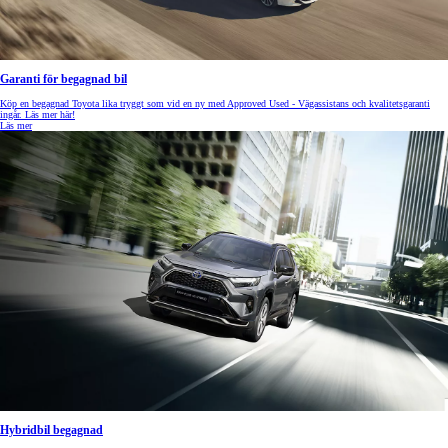
Garanti för begagnad bil
Köp en begagnad Toyota lika tryggt som vid en ny med Approved Used - Vägassistans och kvalitetsgaranti
ingår. Läs mer här!
Läs mer
Hybridbil begagnad