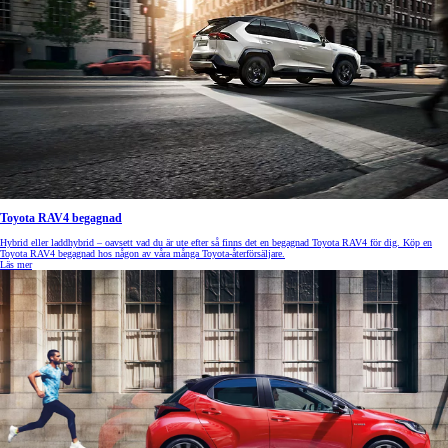
Toyota RAV4 begagnad
Hybrid eller laddhybrid – oavsett vad du är ute efter så finns det en begagnad Toyota RAV4 för dig. Köp en
Toyota RAV4 begagnad hos någon av våra många Toyota-återförsäljare.
Läs mer