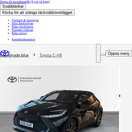
Hoppa till huvudinnehåll
(Tryck på Enter)
Snabblänkar
Klicka för att stänga räckviddsöverlägget
Prislistor & broschyrer
Hitta återförsäljare
Boka provkörning
Kontakta verkstad
Boka service
Kontaktinformation
You are here
:
Öppna meny
Begagnade bilar
Toyota C-HR