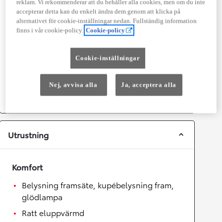
reklam. Vi rekommenderar att du behåller alla cookies, men om du inte
Prestanda
accepterar detta kan du enkelt ändra dem genom att klicka på
alternativet för cookie-inställningar nedan. Fullständig information
Topphastighet
175
km/h
finns i vår cookie-policy.
Cookie-policy
Acceleration 0-100km/h
9,9
sekunder
Cookie-inställningar
Växellåda
Nej, avvisa alla
Ja, acceptera alla
Drivhjul
Framhjulsdrift
Växellåda
Automat
Utrustning
Komfort
Belysning framsäte, kupébelysning fram,
glödlampa
Ratt eluppvärmd