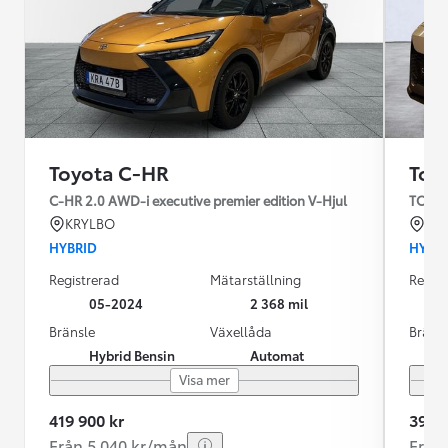
Toyota C-HR
Toy
C-HR 2.0 AWD-i executive premier edition V-Hjul
TOYOT
KRYLBO
LU
HYBRID
HYBR
Registrerad
Mätarställning
Regist
05-2024
2 368 mil
Bränsle
Växellåda
Bräns
Hybrid Bensin
Automat
Visa mer
419 900 kr
399 9
Från 5 040 kr/mån
Från