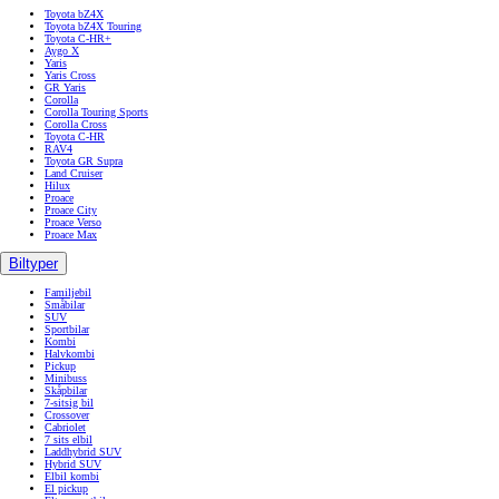
Toyota bZ4X
Toyota bZ4X Touring
Toyota C-HR+
Aygo X
Yaris
Yaris Cross
GR Yaris
Corolla
Corolla Touring Sports
Corolla Cross
Toyota C-HR
RAV4
Toyota GR Supra
Land Cruiser
Hilux
Proace
Proace City
Proace Verso
Proace Max
Biltyper
Familjebil
Småbilar
SUV
Sportbilar
Kombi
Halvkombi
Pickup
Minibuss
Skåpbilar
7-sitsig bil
Crossover
Cabriolet
7 sits elbil
Laddhybrid SUV
Hybrid SUV
Elbil kombi
El pickup