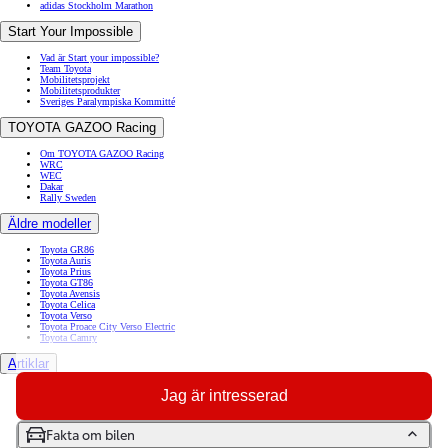
adidas Stockholm Marathon
Start Your Impossible
Vad är Start your impossible?
Team Toyota
Mobilitetsprojekt
Mobilitetsprodukter
Sveriges Paralympiska Kommitté
TOYOTA GAZOO Racing
Om TOYOTA GAZOO Racing
WRC
WEC
Dakar
Rally Sweden
Äldre modeller
Toyota GR86
Toyota Auris
Toyota Prius
Toyota GT86
Toyota Avensis
Toyota Celica
Toyota Verso
Toyota Proace City Verso Electric
Toyota Camry
Artiklar
Bogsera bil
Jag är intresserad
Diesel eller bensin
Elbil på vintern
Hur mycket får jag dra med min bil
Fakta om bilen
Mönsterdjup på däck