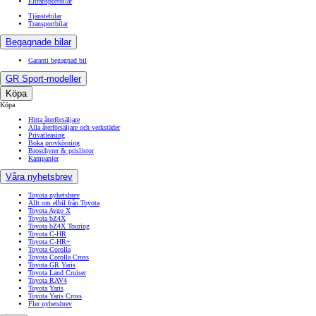
Eltransportbilar
Tjänstebilar
Transportbilar
Begagnade bilar
Garanti begagnad bil
GR Sport-modeller
Köpa
Köpa
Hitta återförsäljare
Alla återförsäljare och verkstäder
Privatleasing
Boka provkörning
Broschyrer & prislistor
Kampanjer
Våra nyhetsbrev
Toyota nyhetsbrev
Allt om elbil från Toyota
Toyota Aygo X
Toyota bZ4X
Toyota bZ4X Touring
Toyota C-HR
Toyota C-HR+
Toyota Corolla
Toyota Corolla Cross
Toyota GR Yaris
Toyota Land Cruiser
Toyota RAV4
Toyota Yaris
Toyota Yaris Cross
Fler nyhetsbrev