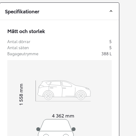
Specifikationer
Mått och storlek
Antal dörrar
5
Antal säten
5
Bagageutrymme
388
L
mm
1 558
Height
Length
4 362
mm