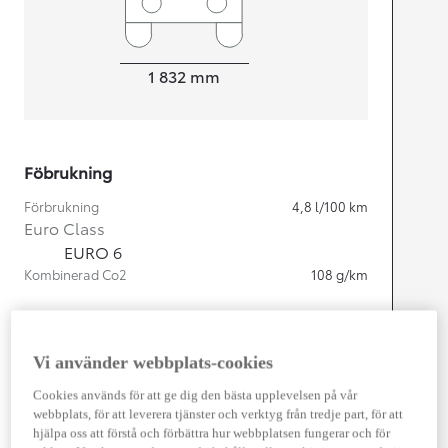
Width
1 832
mm
Föbrukning
Förbrukning
4,8
l/100 km
Euro Class
EURO 6
Kombinerad Co2
108
g/km
Motor
Vi använder webbplats-cookies
Cylindrar
4
Kapacitet
1 798
cc
Cookies används för att ge dig den bästa upplevelsen på vår
Effekt
103
kw (140 hk)
webbplats, för att leverera tjänster och verktyg från tredje part, för att
hjälpa oss att förstå och förbättra hur webbplatsen fungerar och för