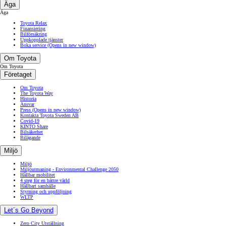
Äga
Äga
Toyota Relax
Finansiering
Bilförsäkring
Uppkopplade tjänster
Boka service
(Opens in new window)
Om Toyota
Om Toyota
Företaget
Om Toyota
The Toyota Way
Historia
Ansvar
Press
(Opens in new window)
Kontakta Toyota Sweden AB
Covid-19
KINTO Share
Bilsäkerhet
Bilägande
Miljö
Miljö
Miljöutmaning - Environmental Challenge 2050
Hållbar mobilitet
4 steg för en bättre värld
Hållbart samhälle
Styrning och uppföljning
WLTP
Let´s Go Beyond
Zero City Utställning