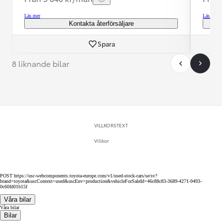
Läs mer
Läs mer
Kontakta återförsäljare
Spara
8 liknande bilar
VILLKORSTEXT
Villkor
POST https://usc-webcomponents.toyota-europe.com/v1/used-stock-cars/se/sv?
brand=toyota&uscContext=used&uscEnv=production&vehicleForSaleId=46c88c83-3689-4271-9493-
0c60fd01b15f
Våra bilar
Våra bilar
Bilar