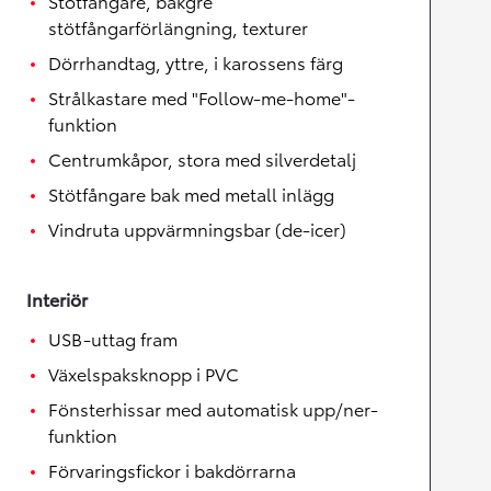
Stötfångare, bakgre
stötfångarförlängning, texturer
Dörrhandtag, yttre, i karossens färg
Strålkastare med "Follow-me-home"-
funktion
Centrumkåpor, stora med silverdetalj
Stötfångare bak med metall inlägg
Vindruta uppvärmningsbar (de-icer)
Interiör
USB-uttag fram
Växelspaksknopp i PVC
Fönsterhissar med automatisk upp/ner-
funktion
Förvaringsfickor i bakdörrarna