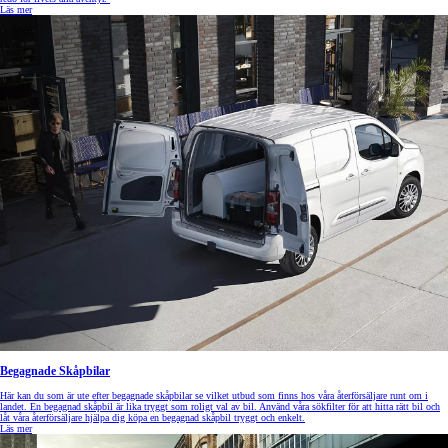
Läs mer
Begagnade Skåpbilar
Här kan du som är ute efter begagnade skåpbilar se vilket utbud som finns hos våra återförsäljare runt om i
landet. En begagnad skåpbil är lika tryggt som roligt val av bil. Använd våra sökfilter för att hitta rätt bil och
låt våra återförsäljare hjälpa dig köpa en begagnad skåpbil tryggt och enkelt.
Läs mer