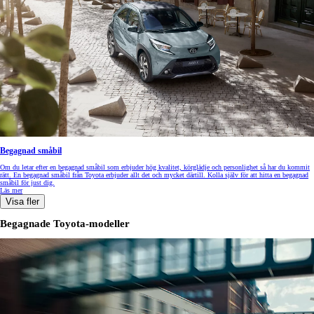
Begagnad småbil
Om du letar efter en begagnad småbil som erbjuder hög kvalitet, körglädje och personlighet så har du kommit
rätt. En begagnad småbil från Toyota erbjuder allt det och mycket därtill. Kolla själv för att hitta en begagnad
småbil för just dig.
Läs mer
Visa fler
Begagnade Toyota-modeller