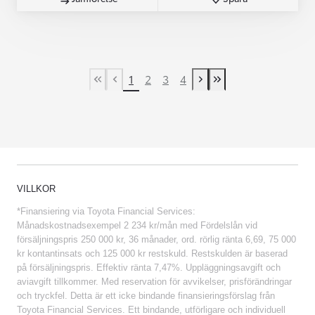
1
2
3
4
First Page
Previous page
Next page
Last Page
VILLKOR
*Finansiering via Toyota Financial Services:
Månadskostnadsexempel 2 234 kr/mån med Fördelslån vid
försäljningspris 250 000 kr, 36 månader, ord. rörlig ränta 6,69, 75 000
kr kontantinsats och 125 000 kr restskuld. Restskulden är baserad
på försäljningspris. Effektiv ränta 7,47%. Uppläggningsavgift och
aviavgift tillkommer. Med reservation för avvikelser, prisförändringar
och tryckfel. Detta är ett icke bindande finansieringsförslag från
Toyota Financial Services. Ett bindande, utförligare och individuell