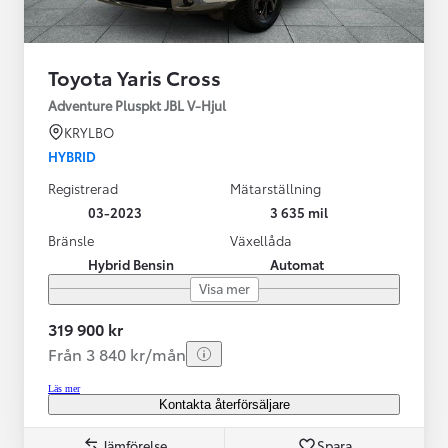
Toyota Yaris Cross
Adventure Pluspkt JBL V-Hjul
KRYLBO
HYBRID
Registrerad
Mätarställning
03-2023
3 635 mil
Bränsle
Växellåda
Hybrid Bensin
Automat
Visa mer
319 900 kr
Från 3 840 kr/mån
Läs mer
Kontakta återförsäljare
Jämförelse
Spara