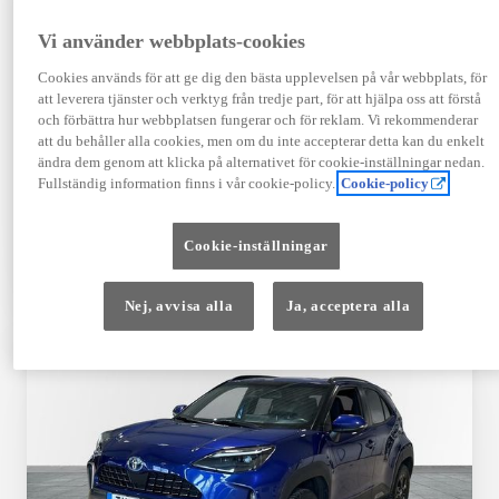
Registrerad
Mätarställning
09-2023
14 650 mil
Vi använder webbplats-cookies
Bränsle
Växellåda
Cookies används för att ge dig den bästa upplevelsen på vår webbplats, för
Hybrid Bensin
Automat
att leverera tjänster och verktyg från tredje part, för att hjälpa oss att förstå
Visa mer
och förbättra hur webbplatsen fungerar och för reklam. Vi rekommenderar
att du behåller alla cookies, men om du inte accepterar detta kan du enkelt
409 900 kr
ändra dem genom att klicka på alternativet för cookie-inställningar nedan.
Från 4 920 kr/mån
Fullständig information finns i vår cookie-policy.
Cookie-policy
Läs mer
Kontakta återförsäljare
Cookie-inställningar
Jämförelse
Spara
Nej, avvisa alla
Ja, acceptera alla