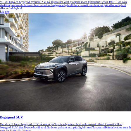
Vill du köpa en begagnad hybridbil? Vi på Toyota har varit pionjärer inom hybriddrift sedan 1997. Hos våra
återförsäljare kan du hitta ett brett utbud av begagnade hybridbilar - oavsett om du är på jakt efter en hybrid
eller en laddhybrid.
Läs mer
Begagnad SUV
Om du vill ha en begagnad SUV så kan vi på Toyota erbjuda ett brett och varierat utbud. Oavsett vilken
begagnad SUV från Toyota du väljer så får du en praktisk och pålitlig bil med Toyotas välkända kvalitet som är
redo för livets alla äventyr.