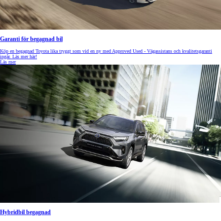
Garanti för begagnad bil
Köp en begagnad Toyota lika tryggt som vid en ny med Approved Used - Vägassistans och kvalitetsgaranti
ingår. Läs mer här!
Läs mer
Hybridbil begagnad