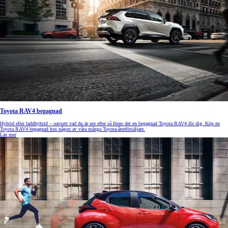
Toyota RAV4 begagnad
Hybrid eller laddhybrid – oavsett vad du är ute efter så finns det en begagnad Toyota RAV4 för dig. Köp en
Toyota RAV4 begagnad hos någon av våra många Toyota-återförsäljare.
Läs mer