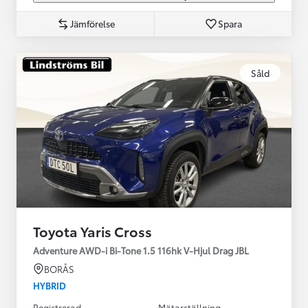
Jämförelse
Spara
Såld
Toyota Yaris Cross
Adventure AWD-i Bi-Tone 1.5 116hk V-Hjul Drag JBL
BORÅS
HYBRID
Registrerad
Mätarställning