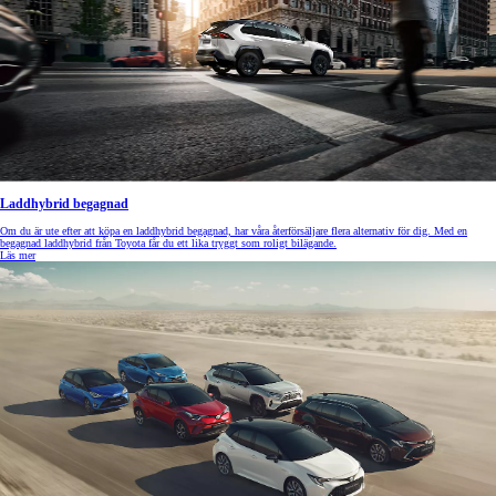
Laddhybrid begagnad
Om du är ute efter att köpa en laddhybrid begagnad, har våra återförsäljare flera alternativ för dig. Med en
begagnad laddhybrid från Toyota får du ett lika tryggt som roligt bilägande.
Läs mer