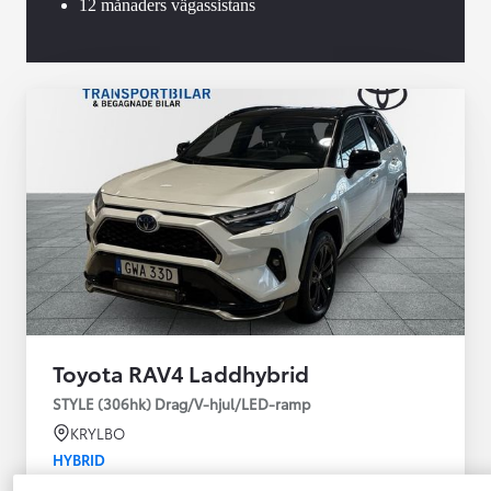
12 månaders vägassistans
Toyota RAV4 Laddhybrid
STYLE (306hk) Drag/V-hjul/LED-ramp
KRYLBO
HYBRID