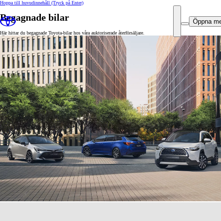
Hoppa till huvudinnehåll
(Tryck på Enter)
Begagnade bilar
Öppna m
Här hittar du begagnade Toyota-bilar hos våra auktoriserade återförsäljare.