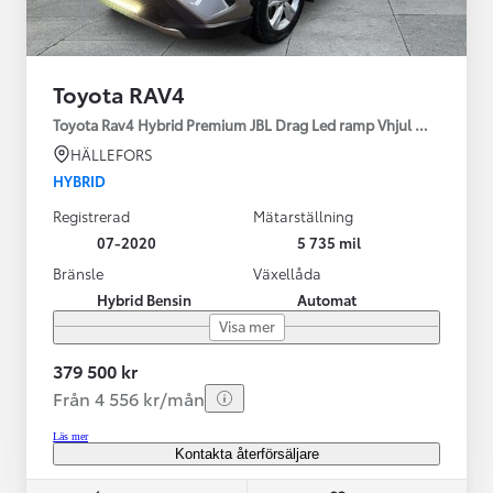
Toyota RAV4
Toyota Rav4 Hybrid Premium JBL Drag Led ramp Vhjul motorv
HÄLLEFORS
HYBRID
Registrerad
Mätarställning
07-2020
5 735 mil
Bränsle
Växellåda
Hybrid Bensin
Automat
Visa mer
379 500 kr
Från 4 556 kr/mån
Läs mer
Kontakta återförsäljare