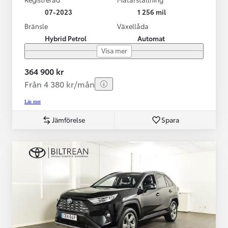
07-2023
1 256 mil
Bränsle
Växellåda
Hybrid Petrol
Automat
Visa mer
364 900 kr
Från 4 380 kr/mån
Läs mer
Jämförelse
Spara