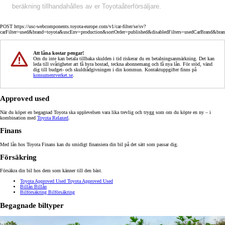
beräkning tillhandahålles av er Toyotaåterförsäljare.
POST https://usc-webcomponents.toyota-europe.com/v1/car-filter/se/sv?
carFilter=used&brand=toyota&uscEnv=production&sortOrder=published&disabledFilters=usedCarBrand&bra
Att låna kostar pengar!
Om du inte kan betala tillbaka skulden i tid riskerar du en betalningsanmärkning. Det kan
leda till svårigheter att få hyra bostad, teckna abonnemang och få nya lån. För stöd, vänd
dig till budget- och skuldrådgivningen i din kommun. Kontaktuppgifter finns på
konsumentverket.se
.
Approved used
När du köper en begagnad Toyota ska upplevelsen vara lika trevlig och trygg som om du köpte en ny – i
kombination med
Toyota Relaxed
.
Finans
Med lån hos Toyota Finans kan du smidigt finansiera din bil på det sätt som passar dig.
Försäkring
Försäkra din bil hos dem som känner till den bäst.
Toyota Approved Used
Toyota Approved Used
Billån
Billån
Bilförsäkring
Bilförsäkring
Begagnade biltyper