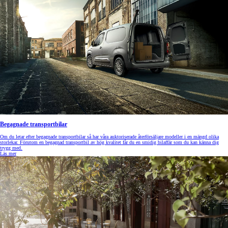
Begagnade transportbilar
Om du letar efter begagnade transportbilar så har våra auktoriserade återförsäljare modeller i en mängd olika
storlekar. Förutom en begagnad transportbil av hög kvalitet får du en smidig bilaffär som du kan känna dig
trygg med.
Läs mer