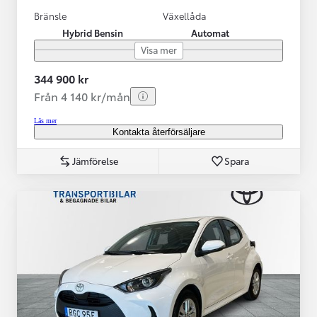
Bränsle
Växellåda
Hybrid Bensin
Automat
Visa mer
344 900 kr
Från 4 140 kr/mån
Läs mer
Kontakta återförsäljare
Jämförelse
Spara