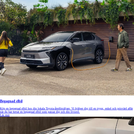
Begagnad elbil
Köp en begagnad elbil hos din lokala Toyota-återförsäljare. Vi hjälper dig till en trygg, enkel och prisvärd affär
när du har hittat en begagnad elbil som passar dig och din livsstil.
Läs mer