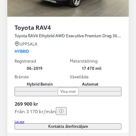
Toyota RAV4
Toyota RAV4 Elhybrid AWD Executive Premium Drag 360-kamera 
UPPSALA
HYBRID
Registrerad
Mätarställning
06-2019
17 470 mil
Bränsle
Växellåda
Hybrid Bensin
Automat
Visa mer
269 900 kr
Från 3 170 kr/mån
Läs mer
Kontakta återförsäljare