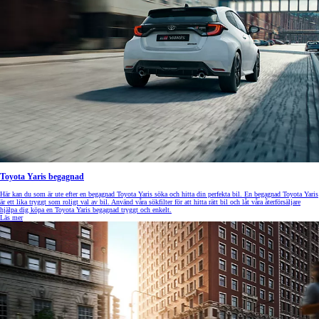
Toyota Yaris begagnad
Här kan du som är ute efter en begagnad Toyota Yaris söka och hitta din perfekta bil. En begagnad Toyota Yaris
är ett lika tryggt som roligt val av bil. Använd våra sökfilter för att hitta rätt bil och låt våra återförsäljare
hjälpa dig köpa en Toyota Yaris begagnad tryggt och enkelt.
Läs mer