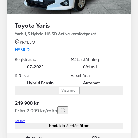
Toyota Yaris
Yaris 1,5 Hybrid 115 5D Active komfortpaket
KRYLBO
HYBRID
Registrerad
Mätarställning
07-2025
691 mil
Bränsle
Växellåda
Hybrid Bensin
Automat
Visa mer
249 900 kr
Från 2 999 kr/mån
Läs mer
Kontakta återförsäljare