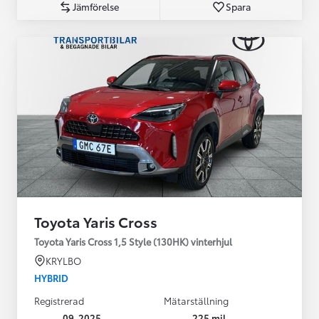
Jämförelse
Spara
Toyota Yaris Cross
Toyota Yaris Cross 1,5 Style (130HK) vinterhjul
KRYLBO
HYBRID
Registrerad
Mätarställning
09-2025
225 mil