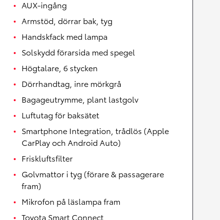
AUX-ingång
Armstöd, dörrar bak, tyg
Handskfack med lampa
Solskydd förarsida med spegel
Högtalare, 6 stycken
Dörrhandtag, inre mörkgrå
Bagageutrymme, plant lastgolv
Luftutag för baksätet
Smartphone Integration, trådlös (Apple
CarPlay och Android Auto)
Friskluftsfilter
Golvmattor i tyg (förare & passagerare
fram)
Mikrofon på läslampa fram
Toyota Smart Connect