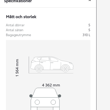
Specifikationer
Mått och storlek
Antal dörrar
5
Antal säten
5
Bagageutrymme
310
L
mm
1 564
Height
Length
4 362
mm