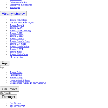
Boka provkörning
Broschyrer & prislistor
Kampanjer
Våra nyhetsbrev
Toyota nyhetsbrev
Allt om elbil från Toyota
Toyota Aygo X
Toyota bZ4X
Toyota bZ4X Touring
Toyota C-HR
Toyota C-HR+
Toyota Corolla
Toyota Corolla Cross
Toyota GR Yaris
Toyota Land Cruiser
Toyota RAV4
Toyota Yaris
Toyota Yaris Cross
Fler nyhetsbrev
Äga
Äga
Toyota Relax
Finansiering
Bilförsäkring
Uppkopplade tjänster
Boka service
(Opens in new window)
Om Toyota
Om Toyota
Företaget
Om Toyota
The Toyota Way