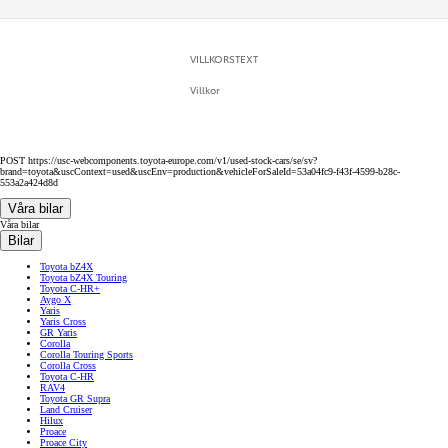
VILLKORSTEXT
Villkor
POST https://usc-webcomponents.toyota-europe.com/v1/used-stock-cars/se/sv?
brand=toyota&uscContext=used&uscEnv=production&vehicleForSaleId=53a04fc9-f43f-4599-b28c-
553a2a424d8d
Våra bilar
Våra bilar
Bilar
Toyota bZ4X
Toyota bZ4X Touring
Toyota C-HR+
Aygo X
Yaris
Yaris Cross
GR Yaris
Corolla
Corolla Touring Sports
Corolla Cross
Toyota C-HR
RAV4
Toyota GR Supra
Land Cruiser
Hilux
Proace
Proace City