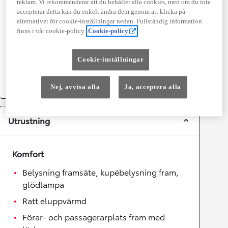
reklam. Vi rekommenderar att du behåller alla cookies, men om du inte
Topphastighet
180
km/h
accepterar detta kan du enkelt ändra dem genom att klicka på
alternativet för cookie-inställningar nedan. Fullständig information
Acceleration 0-100km/h
7,4
sekunder
finns i vår cookie-policy.
Cookie-policy
Växellåda
Cookie-inställningar
Drivhjul
Framhjulsdrift
Växellåda
Automat
Nej, avvisa alla
Ja, acceptera alla
Utrustning
Komfort
Belysning framsäte, kupébelysning fram,
glödlampa
Ratt eluppvärmd
Förar- och passagerarplats fram med