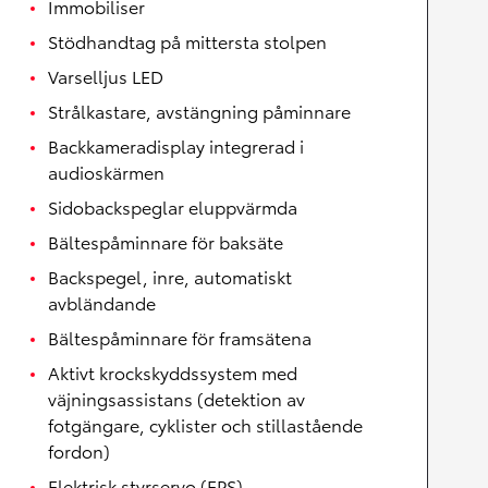
Immobiliser
Stödhandtag på mittersta stolpen
Varselljus LED
Strålkastare, avstängning påminnare
Backkameradisplay integrerad i
audioskärmen
Sidobackspeglar eluppvärmda
Bältespåminnare för baksäte
Backspegel, inre, automatiskt
avbländande
Bältespåminnare för framsätena
Aktivt krockskyddssystem med
väjningsassistans (detektion av
fotgängare, cyklister och stillastående
fordon)
Elektrisk styrservo (EPS)