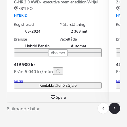
C-HR 2.0 AWD-i executive premier edition V-Hjul
2.0 A
KRYLBO
KR
HYBRID
HYBR
Registrerad
Mätarställning
Regist
05-2024
2 368 mil
Bränsle
Växellåda
Bräns
Hybrid Bensin
Automat
Visa mer
419 900 kr
435 0
Från 5 040 kr/mån
Från
Läs mer
Läs mer
Kontakta återförsäljare
Spara
8 liknande bilar