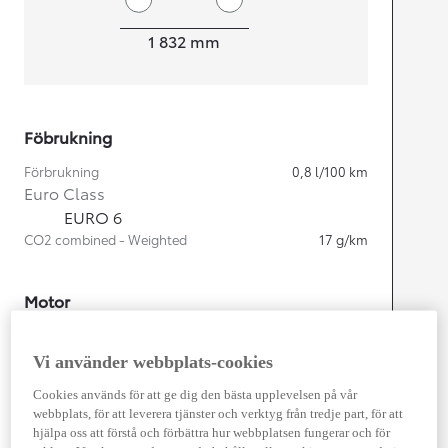
Width
1 832
mm
Föbrukning
Förbrukning
0,8
l/100 km
Euro Class
EURO 6
CO2 combined - Weighted
17
g/km
Motor
Cylindrar
4
Kapacitet
1 987
cc
Vi använder webbplats-cookies
Effekt
164
kw (223 hk)
Cookies används för att ge dig den bästa upplevelsen på vår
webbplats, för att leverera tjänster och verktyg från tredje part, för att
hjälpa oss att förstå och förbättra hur webbplatsen fungerar och för
Prestanda