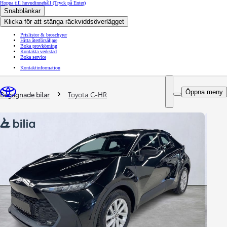
Hoppa till huvudinnehåll
(Tryck på Enter)
Snabblänkar
Klicka för att stänga räckviddsöverlägget
Prislistor & broschyrer
Hitta återförsäljare
Boka provkörning
Kontakta verkstad
Boka service
Kontaktinformation
You are here
:
Öppna meny
Begagnade bilar
Toyota C-HR