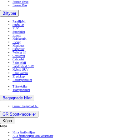
Proace Verso
Proace Max
Biltyper
Familjebil
Småbilar
SUV
Sportbilar
Kombi
Halvkombi
Pickup
Minibuss
Skåpbilar
7-sitsig bil
Crossover
Cabriolet
7 sits elbil
Laddhybrid SUV
Hybrid SUV
Elbil kombi
El pickup
Eltransportbilar
Tjänstebilar
Transportbilar
Begagnade bilar
Garanti begagnad bil
GR Sport-modeller
Köpa
Köpa
Hitta återförsäljare
Alla återförsäljare och verkstäder
Privatleasing