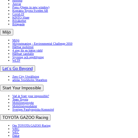
Historia
Ansvar
Press
(Opens in new window)
Kontakta Toyota Sweden AB
Covid-19
KINTO Share
Bilsäkerhet
Bilägande
Miljö
Miljö
Miljöutmaning - Environmental Challenge 2050
Hållbar mobilitet
4 steg för en bättre värld
Hållbart samhälle
Styrning och uppföljning
WLTP
Let´s Go Beyond
Zero City Utställning
adidas Stockholm Marathon
Start Your Impossible
Vad är Start your impossible?
Team Toyota
Mobilitetsprojekt
Mobilitetsprodukter
Sveriges Paralympiska Kommitté
TOYOTA GAZOO Racing
Om TOYOTA GAZOO Racing
WRC
WEC
Dakar