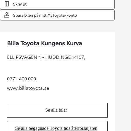
Skriv ut
Spara bilen på mitt MyToyota-konto
Bilia Toyota Kungens Kurva
ELLIPSVÄGEN 4 - HUDDINGE 14107,
0771-400 000
(Opens in new tab)
www.biliatoyota.se
(Opens in new tab)
Se alla bilar
(Opens in new tab)
Se alla begagnade Toyota hos återförsäljaren