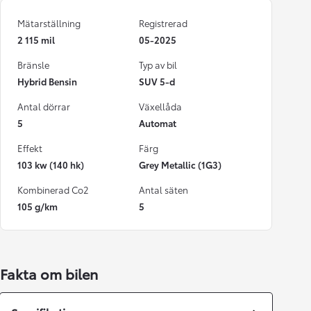
Mätarställning
Registrerad
2 115 mil
05-2025
Bränsle
Typ av bil
Hybrid Bensin
SUV 5-d
Antal dörrar
Växellåda
5
Automat
Effekt
Färg
103 kw (140 hk)
Grey Metallic (1G3)
Kombinerad Co2
Antal säten
105 g/km
5
Fakta om bilen