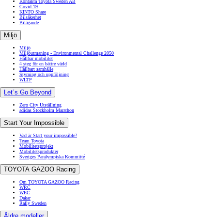
Kontakta Toyota Sweden AB
Covid-19
KINTO Share
Bilsäkerhet
Bilägande
Miljö
Miljö
Miljöutmaning - Environmental Challenge 2050
Hållbar mobilitet
4 steg för en bättre värld
Hållbart samhälle
Styrning och uppföljning
WLTP
Let´s Go Beyond
Zero City Utställning
adidas Stockholm Marathon
Start Your Impossible
Vad är Start your impossible?
Team Toyota
Mobilitetsprojekt
Mobilitetsprodukter
Sveriges Paralympiska Kommitté
TOYOTA GAZOO Racing
Om TOYOTA GAZOO Racing
WRC
WEC
Dakar
Rally Sweden
Äldre modeller