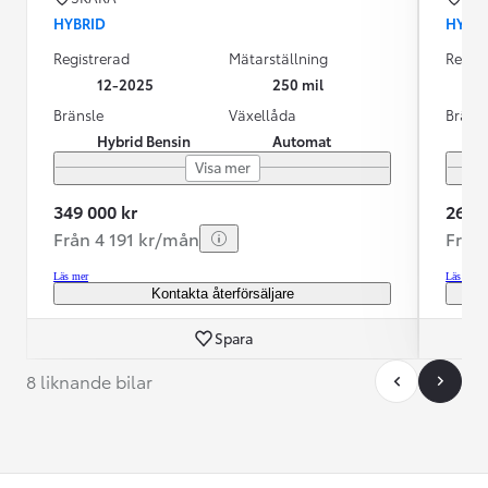
HYBRID
HYBR
Registrerad
Mätarställning
Regist
12-2025
250 mil
Bränsle
Växellåda
Bräns
Hybrid Bensin
Automat
Visa mer
349 000 kr
269 0
Från 4 191 kr/mån
Från
Läs mer
Läs mer
Kontakta återförsäljare
Spara
8 liknande bilar