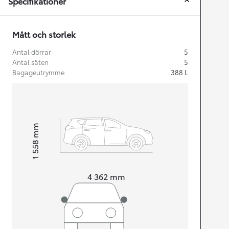
Specifikationer
Mått och storlek
Antal dörrar
5
Antal säten
5
Bagageutrymme
388
L
mm
1 558
Height
Length
4 362
mm