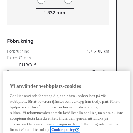
Width
1 832
mm
Föbrukning
Förbrukning
4,7
l/100 km
Euro Class
EURO 6
Kombinerad Co2
105
g/km
Vi använder webbplats-cookies
Motor
Cookies används för att ge dig den bästa upplevelsen på vår
Cylindrar
4
webbplats, för att leverera tjänster och verktyg från tredje part, för att
Kapacitet
1 798
cc
hjälpa oss att förstå och förbättra hur webbplatsen fungerar och för
Effekt
103
kw (140 hk)
reklam. Vi rekommenderar att du behåller alla cookies, men om du inte
accepterar detta kan du enkelt ändra dem genom att klicka på
alternativet för cookie-inställningar nedan. Fullständig information
Prestanda
finns i vår cookie-policy.
Cookie-policy