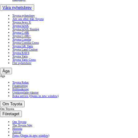
Våra nyhetsbrev
Toyota nyhetsbrev
Allt om elbil från Toyota
Toyota Aygo X
Toyota bZ4X
Toyota bZ4X Touring
Toyota C-HR
Toyota C-HR+
Toyota Corolla
Toyota Corolla Cross
Toyota GR Yaris
Toyota Land Cruiser
Toyota RAV4
Toyota Yaris
Toyota Yaris Cross
Fler nyhetsbrev
Äga
Äga
Toyota Relax
Finansiering
Bilförsäkring
Uppkopplade tjänster
Boka service
(Opens in new window)
Om Toyota
Om Toyota
Företaget
Om Toyota
The Toyota Way
Historia
Ansvar
Press
(Opens in new window)