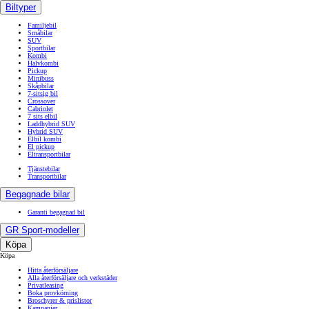
Biltyper
Familjebil
Småbilar
SUV
Sportbilar
Kombi
Halvkombi
Pickup
Minibuss
Skåpbilar
7-sitsig bil
Crossover
Cabriolet
7 sits elbil
Laddhybrid SUV
Hybrid SUV
Elbil kombi
El pickup
Eltransportbilar
Tjänstebilar
Transportbilar
Begagnade bilar
Garanti begagnad bil
GR Sport-modeller
Köpa
Köpa
Hitta återförsäljare
Alla återförsäljare och verkstäder
Privatleasing
Boka provkörning
Broschyrer & prislistor
Kampanjer