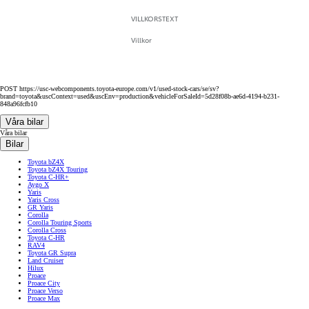
VILLKORSTEXT
Villkor
POST https://usc-webcomponents.toyota-europe.com/v1/used-stock-cars/se/sv?
brand=toyota&uscContext=used&uscEnv=production&vehicleForSaleId=5d28f08b-ae6d-4194-b231-
848a96fcfb10
Våra bilar
Våra bilar
Bilar
Toyota bZ4X
Toyota bZ4X Touring
Toyota C-HR+
Aygo X
Yaris
Yaris Cross
GR Yaris
Corolla
Corolla Touring Sports
Corolla Cross
Toyota C-HR
RAV4
Toyota GR Supra
Land Cruiser
Hilux
Proace
Proace City
Proace Verso
Proace Max