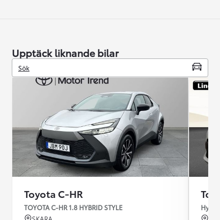
Upptäck liknande bilar
Sök
Toyota C-HR
Toy
TOYOTA C-HR 1.8 HYBRID STYLE
Hybrid
SKARA
BO