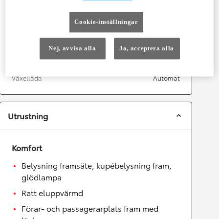
Topphastighet
175
km/h
Acceleration 0-100km/h
9,9
sekunder
Cookie-inställningar
Nej, avvisa alla
Ja, acceptera alla
Växellåda
Drivhjul
Framhjulsdrift
Växellåda
Automat
Utrustning
Komfort
Belysning framsäte, kupébelysning fram,
glödlampa
Ratt eluppvärmd
Förar- och passagerarplats fram med