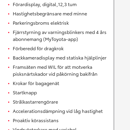
Förardisplay, digital,12,3 tum
Hastighetsbegränsare med minne
Parkeringsbroms elektrisk
Fjärrstyrning av varningsblinkers med 4 års
abonnemang (MyToyota-app)
Förberedd för dragkrok
Backkameradisplay med statiska hjälplinjer
Framsäten med WIL för att motverka
pisksnärtskador vid påkörning bakifrån
Krokar för bagagenät
Startknapp
Strålkastarrengörare
Accelerationsdämpning vid låg hastighet
Proaktiv körassistans
Vindrutetorkare med variabel