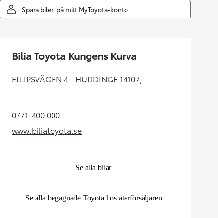
Spara bilen på mitt MyToyota-konto
Bilia Toyota Kungens Kurva
ELLIPSVÄGEN 4 - HUDDINGE 14107,
0771-400 000
(Opens in new tab)
www.biliatoyota.se
(Opens in new tab)
Se alla bilar
(Opens in new tab)
Se alla begagnade Toyota hos återförsäljaren
(Opens in new tab)