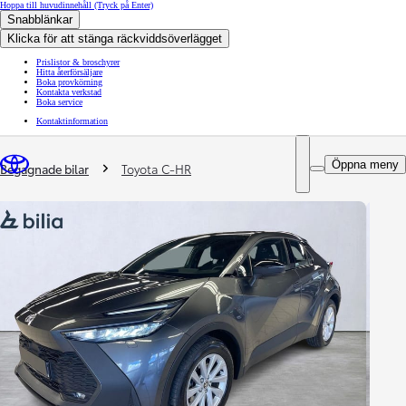
Hoppa till huvudinnehåll
(Tryck på Enter)
Snabblänkar
Klicka för att stänga räckviddsöverlägget
Prislistor & broschyrer
Hitta återförsäljare
Boka provkörning
Kontakta verkstad
Boka service
Kontaktinformation
You are here
:
Öppna meny
Begagnade bilar
Toyota C-HR