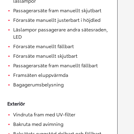
läslampor
Passagerarsäte fram manuellt skjutbart
Förarsäte manuellt justerbart i höjdled
Läslampor passagerare andra sätesraden,
LED
Förarsäte manuellt fällbart
Förarsäte manuellt skjutbart
Passagerarsäte fram manuellt fällbart
Framsäten eluppvärmda
Bagagerumsbelysning
Exteriör
Vindruta fram med UV-filter
Bakruta med avimning
Baksätets ryggstöd delbart och fällbart,