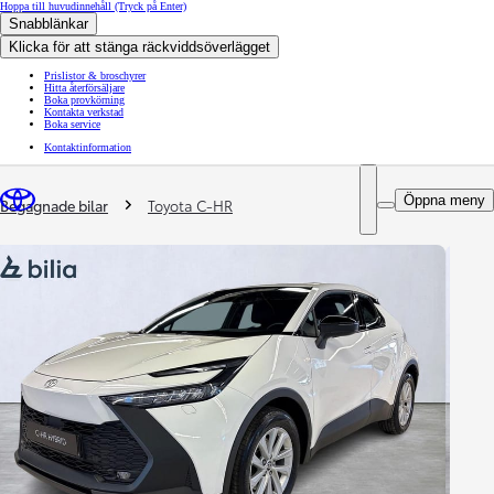
Hoppa till huvudinnehåll
(Tryck på Enter)
Snabblänkar
Klicka för att stänga räckviddsöverlägget
Prislistor & broschyrer
Hitta återförsäljare
Boka provkörning
Kontakta verkstad
Boka service
Kontaktinformation
You are here
:
Öppna meny
Begagnade bilar
Toyota C-HR