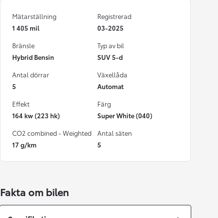
Mätarställning
Registrerad
1 405 mil
03-2025
Bränsle
Typ av bil
Hybrid Bensin
SUV 5-d
Antal dörrar
Växellåda
5
Automat
Effekt
Färg
164 kw (223 hk)
Super White (040)
CO2 combined - Weighted
Antal säten
17 g/km
5
Fakta om bilen