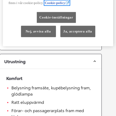
finns i vår cookie-policy.
Cookie-policy
Topphastighet
180
km/h
Acceleration 0-100km/h
7,4
sekunder
Cookie-inställningar
Växellåda
Nej, avvisa alla
Ja, acceptera alla
Drivhjul
Framhjulsdrift
Växellåda
Automat
Utrustning
Komfort
Belysning framsäte, kupébelysning fram,
glödlampa
Ratt eluppvärmd
Förar- och passagerarplats fram med