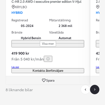
C-HR 2.0 AWD-i executive premier edition V-Hjul
2.0 A
KRYLBO
KR
HYBRID
HYBR
Registrerad
Mätarställning
Regist
05-2024
2 368 mil
Bränsle
Växellåda
Bräns
Hybrid Bensin
Automat
Visa mer
419 900 kr
435 0
Från 5 040 kr/mån
Från
Läs mer
Läs mer
Kontakta återförsäljare
Spara
8 liknande bilar