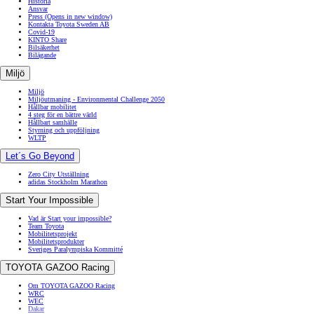
Historia
Ansvar
Press
(Opens in new window)
Kontakta Toyota Sweden AB
Covid-19
KINTO Share
Bilsäkerhet
Bilägande
Miljö
Miljö
Miljöutmaning - Environmental Challenge 2050
Hållbar mobilitet
4 steg för en bättre värld
Hållbart samhälle
Styrning och uppföljning
WLTP
Let´s Go Beyond
Zero City Utställning
adidas Stockholm Marathon
Start Your Impossible
Vad är Start your impossible?
Team Toyota
Mobilitetsprojekt
Mobilitetsprodukter
Sveriges Paralympiska Kommitté
TOYOTA GAZOO Racing
Om TOYOTA GAZOO Racing
WRC
WEC
Dakar