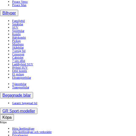
Proace Verso
Proace Max
Biltyper
Familjebil
Småbilar
SUV
Sportbilar
Kombi
Halvkombi
Pickup
Minibuss
Skåpbilar
7-sitsig bil
Crossover
Cabriolet
7 sits elbil
Laddhybrid SUV
Hybrid SUV
Elbil kombi
El pickup
Eltransportbilar
Tjänstebilar
Transportbilar
Begagnade bilar
Garanti begagnad bil
GR Sport-modeller
Köpa
Köpa
Hitta återförsäljare
Alla återförsäljare och verkstäder
Privatleasing