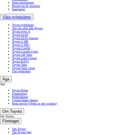
Boka provkörning
Broschyrer & prislistor
Kampanjer
Våra nyhetsbrev
Toyota nyhetsbrev
Allt om elbil från Toyota
Toyota Aygo X
Toyota bZ4X
Toyota bZ4X Touring
Toyota C-HR
Toyota C-HR+
Toyota Corolla
Toyota Corolla Cross
Toyota GR Yaris
Toyota Land Cruiser
Toyota RAV4
Toyota Yaris
Toyota Yaris Cross
Fler nyhetsbrev
Äga
Äga
Toyota Relax
Finansiering
Bilförsäkring
Uppkopplade tjänster
Boka service
(Opens in new window)
Om Toyota
Om Toyota
Företaget
Om Toyota
The Toyota Way