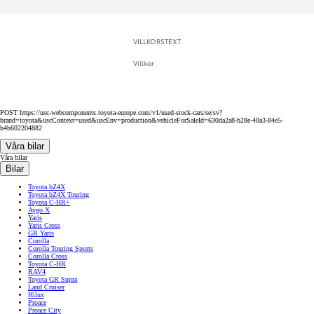
VILLKORSTEXT
Villkor
POST https://usc-webcomponents.toyota-europe.com/v1/used-stock-cars/se/sv?
brand=toyota&uscContext=used&uscEnv=production&vehicleForSaleId=630da2a8-b28e-40a3-84e5-
b4b602204882
Våra bilar
Våra bilar
Bilar
Toyota bZ4X
Toyota bZ4X Touring
Toyota C-HR+
Aygo X
Yaris
Yaris Cross
GR Yaris
Corolla
Corolla Touring Sports
Corolla Cross
Toyota C-HR
RAV4
Toyota GR Supra
Land Cruiser
Hilux
Proace
Proace City