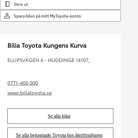
Skriv ut
Spara bilen på mitt MyToyota-konto
Bilia Toyota Kungens Kurva
ELLIPSVÄGEN 4 - HUDDINGE 14107,
0771-400 000
(Opens in new tab)
www.biliatoyota.se
(Opens in new tab)
Se alla bilar
(Opens in new tab)
Se alla begagnade Toyota hos återförsäljaren