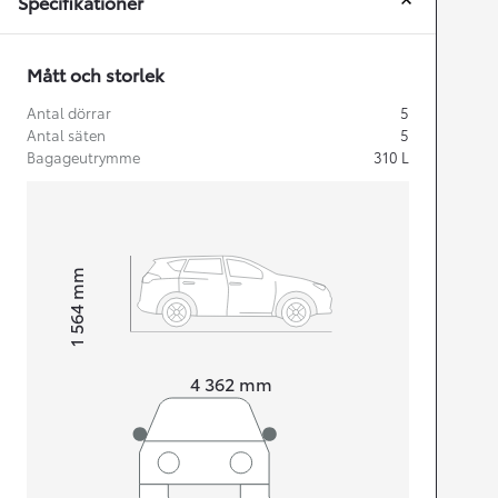
Specifikationer
Mått och storlek
Antal dörrar
5
Antal säten
5
Bagageutrymme
310
L
mm
1 564
Height
Length
4 362
mm