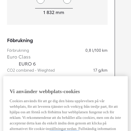
Width
1 832
mm
Föbrukning
Förbrukning
0,8
l/100 km
Euro Class
EURO 6
CO2 combined - Weighted
17
g/km
Motor
Vi använder webbplats-cookies
Cylindrar
4
Cookies används för att ge dig den bästa upplevelsen på vår
Kapacitet
1 987
cc
webbplats, för att leverera tjänster och verktyg från tredje part, för att
Effekt
164
kw (223 hk)
hjälpa oss att förstå och förbättra hur webbplatsen fungerar och för
reklam. Vi rekommenderar att du behåller alla cookies, men om du inte
accepterar detta kan du enkelt ändra dem genom att klicka på
Prestanda
alternativet för cookie-inställningar nedan. Fullständig information