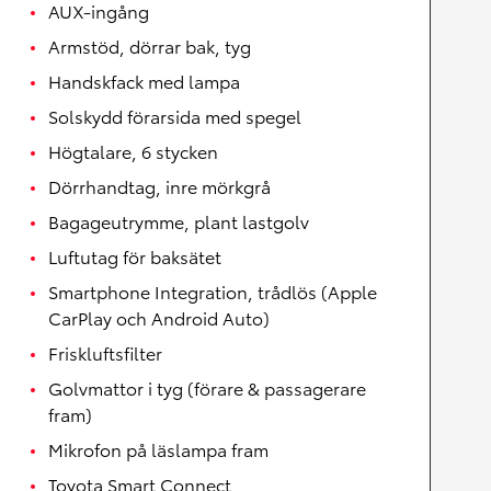
AUX-ingång
Armstöd, dörrar bak, tyg
Handskfack med lampa
Solskydd förarsida med spegel
Högtalare, 6 stycken
Dörrhandtag, inre mörkgrå
Bagageutrymme, plant lastgolv
Luftutag för baksätet
Smartphone Integration, trådlös (Apple
CarPlay och Android Auto)
Friskluftsfilter
Golvmattor i tyg (förare & passagerare
fram)
Mikrofon på läslampa fram
Toyota Smart Connect