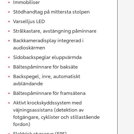
Immobiliser
Stödhandtag på mittersta stolpen
Varselljus LED
Strålkastare, avstängning påminnare
Backkameradisplay integrerad i
audioskärmen
Sidobackspeglar eluppvärmda
Bältespåminnare för baksäte
Backspegel, inre, automatiskt
avbländande
Bältespåminnare för framsätena
Aktivt krockskyddssystem med
väjningsassistans (detektion av
fotgängare, cyklister och stillastående
fordon)
Elektrisk styrservo (EPS)