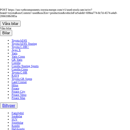
POST https://usc-webcomponents.toyota-europe.com/v1/used-stock-cars/se/sv?
brand=toyota&uscContext=used&uscEnv=production&vehicleForSaleId=698ea774-8c7d-4574-a4a9-
2066188c085a
Våra bilar
Våra bilar
Bilar
Toyota bZ4X
Toyota bZ4X Touring
Toyota C-HR+
Aygo X
Yaris
Yaris Cross
GR Yaris
Corolla
Corolla Touring Sports
Corolla Cross
Toyota C-HR
RAV4
Toyota GR Supra
Land Cruiser
Hilux
Proace
Proace City
Proace Verso
Proace Max
Biltyper
Familjebil
Småbilar
SUV
Sportbilar
Kombi
Halvkombi