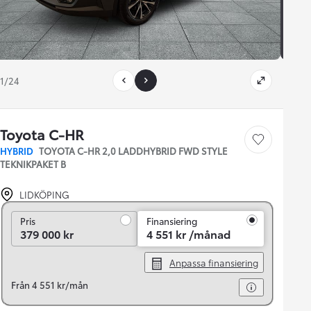
1/24
Toyota C-HR
Save car
HYBRID
TOYOTA C-HR 2,0 LADDHYBRID FWD STYLE
TEKNIKPAKET B
LIDKÖPING
Pris
Pris
Finansiering
379 000 kr
4 551 kr /månad
Anpassa finansiering
Från 4 551 kr/mån