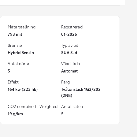
Mätarställning
Registrerad
793 mil
01-2025
Bränsle
Typ av bil
Hybrid Bensin
SUV 5-d
Antal dörrar
Växellåda
5
Automat
Effekt
Färg
164 kw (223 hk)
Tvåtonslack 1G3/202
(2NB)
CO2 combined - Weighted
Antal säten
19 g/km
5