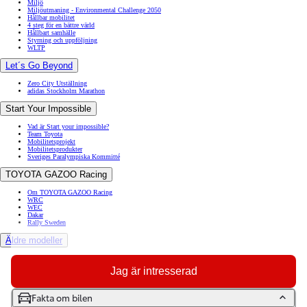
Miljö
Miljöutmaning - Environmental Challenge 2050
Hållbar mobilitet
4 steg för en bättre värld
Hållbart samhälle
Styrning och uppföljning
WLTP
Let´s Go Beyond
Zero City Utställning
adidas Stockholm Marathon
Start Your Impossible
Vad är Start your impossible?
Team Toyota
Mobilitetsprojekt
Mobilitetsprodukter
Sveriges Paralympiska Kommitté
TOYOTA GAZOO Racing
Om TOYOTA GAZOO Racing
WRC
WEC
Dakar
Rally Sweden
Äldre modeller
Toyota GR86
Toyota Auris
Jag är intresserad
Toyota Prius
Toyota GT86
Toyota Avensis
Fakta om bilen
Toyota Celica
Toyota Verso