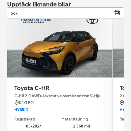
Upptäck liknande bilar
Sök
Toyota C-HR
Toy
C-HR 2.0 AWD-i executive premier edition V-Hjul
2.0 A
KRYLBO
KR
HYBRID
HYBR
Registrerad
Mätarställning
Regist
05-2024
2 368 mil