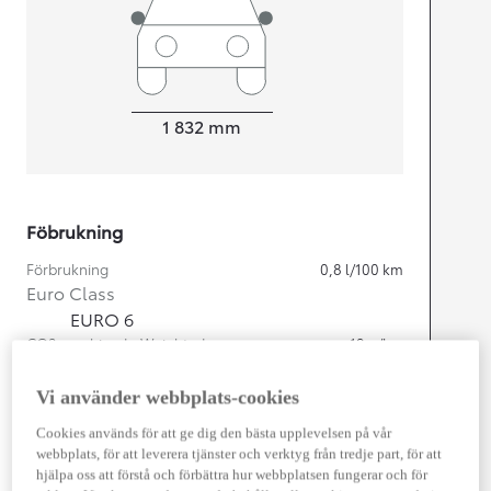
Width
1 832
mm
Föbrukning
Förbrukning
0,8
l/100 km
Euro Class
EURO 6
CO2 combined - Weighted
19
g/km
Vi använder webbplats-cookies
Motor
Cookies används för att ge dig den bästa upplevelsen på vår
Cylindrar
4
webbplats, för att leverera tjänster och verktyg från tredje part, för att
Kapacitet
1 987
cc
hjälpa oss att förstå och förbättra hur webbplatsen fungerar och för