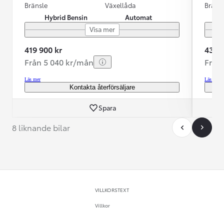
Bränsle
Växellåda
Bräns
Hybrid Bensin
Automat
Visa mer
419 900 kr
435 0
Från 5 040 kr/mån
Från
Läs mer
Läs mer
Kontakta återförsäljare
Spara
8 liknande bilar
VILLKORSTEXT
Villkor