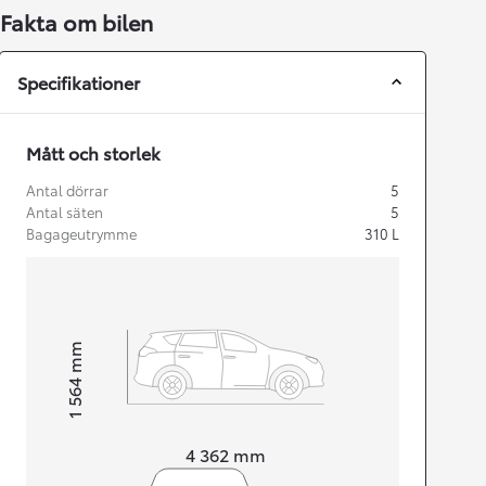
Fakta om bilen
Specifikationer
Mått och storlek
Antal dörrar
5
Antal säten
5
Bagageutrymme
310
L
mm
1 564
Height
Length
4 362
mm