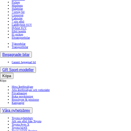
Pickup
Minibuss
Skåpbilar
7-sitsig bil
Crossover
Cabriolet
7 sits elbil
Laddhybrid SUV
Hybrid SUV
Elbil kombi
El pickup
Eltransportbilar
Tjänstebilar
Transportbilar
Begagnade bilar
Garanti begagnad bil
GR Sport-modeller
Köpa
Köpa
Hitta återförsäljare
Alla återförsäljare och verkstäder
Privatleasing
Boka provkörning
Broschyrer & prislistor
Kampanjer
Våra nyhetsbrev
Toyota nyhetsbrev
Allt om elbil från Toyota
Toyota Aygo X
Toyota bZ4X
Toyota bZ4X Touring