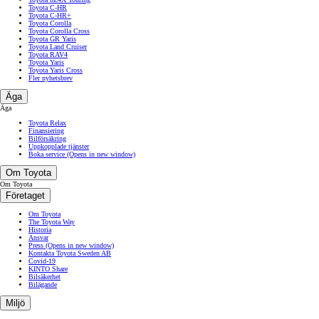
Toyota C-HR
Toyota C-HR+
Toyota Corolla
Toyota Corolla Cross
Toyota GR Yaris
Toyota Land Cruiser
Toyota RAV4
Toyota Yaris
Toyota Yaris Cross
Fler nyhetsbrev
Äga
Äga
Toyota Relax
Finansiering
Bilförsäkring
Uppkopplade tjänster
Boka service
(Opens in new window)
Om Toyota
Om Toyota
Företaget
Om Toyota
The Toyota Way
Historia
Ansvar
Press
(Opens in new window)
Kontakta Toyota Sweden AB
Covid-19
KINTO Share
Bilsäkerhet
Bilägande
Miljö