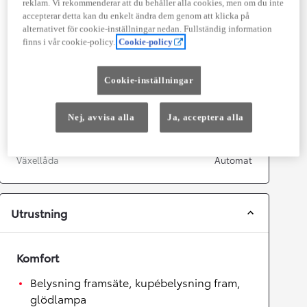
Effekt
164
kw (223 hk)
reklam. Vi rekommenderar att du behåller alla cookies, men om du inte
accepterar detta kan du enkelt ändra dem genom att klicka på
alternativet för cookie-inställningar nedan. Fullständig information
Prestanda
finns i vår cookie-policy.
Cookie-policy
Topphastighet
180
km/h
Acceleration 0-100km/h
7,4
sekunder
Cookie-inställningar
Nej, avvisa alla
Ja, acceptera alla
Växellåda
Drivhjul
Framhjulsdrift
Växellåda
Automat
Utrustning
Komfort
Belysning framsäte, kupébelysning fram,
glödlampa