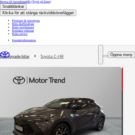
Hoppa till huvudinnehåll
(Tryck på Enter)
Snabblänkar
Klicka för att stänga räckviddsöverlägget
Prislistor & broschyrer
Hitta återförsäljare
Boka provkörning
Kontakta verkstad
Boka service
Kontaktinformation
You are here
:
Öppna meny
Begagnade bilar
Toyota C-HR