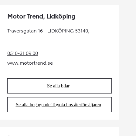
Motor Trend, Lidköping
Traversgatan 16 - LIDKÖPING 53140,
0510-31 09 00
(Opens in new tab)
www.motortrend.se
(Opens in new tab)
Se alla bilar
(Opens in new tab)
Se alla begagnade Toyota hos återförsäljaren
(Opens in new tab)