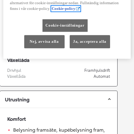
Kapacitet
1 798
cc
alternativet för cookie-inställningar nedan. Fullständig information
Effekt
103
kw (140 hk)
finns i vår cookie-policy.
Cookie-policy
Prestanda
Cookie-inställningar
Topphastighet
175
km/h
Acceleration 0-100km/h
9,9
sekunder
Nej, avvisa alla
Ja, acceptera alla
Växellåda
Drivhjul
Framhjulsdrift
Växellåda
Automat
Utrustning
Komfort
Belysning framsäte, kupébelysning fram,