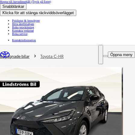
Hoppa till huvudinnehåll
(Tryck på Enter)
Snabblänkar
Klicka för att stänga räckviddsöverlägget
Prislistor & broschyrer
Hitta återförsäljare
Boka provkörning
Kontakta verkstad
Boka service
Kontaktinformation
You are here
:
Öppna meny
Begagnade bilar
Toyota C-HR