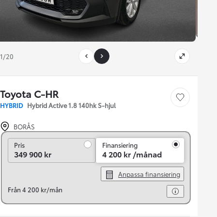
1/20
Toyota C-HR
Save car
HYBRID
Hybrid Active 1.8 140hk S-hjul
BORÅS
Pris
Pris
Finansiering
349 900 kr
4 200 kr /månad
Anpassa finansiering
Från 4 200 kr/mån