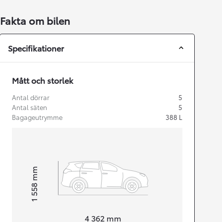
Fakta om bilen
Specifikationer
Mått och storlek
Antal dörrar
5
Antal säten
5
Bagageutrymme
388
L
mm
1 558
Height
Length
4 362
mm