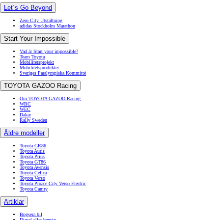
Let´s Go Beyond
Zero City Utställning
adidas Stockholm Marathon
Start Your Impossible
Vad är Start your impossible?
Team Toyota
Mobilitetsprojekt
Mobilitetsprodukter
Sveriges Paralympiska Kommitté
TOYOTA GAZOO Racing
Om TOYOTA GAZOO Racing
WRC
WEC
Dakar
Rally Sweden
Äldre modeller
Toyota GR86
Toyota Auris
Toyota Prius
Toyota GT86
Toyota Avensis
Toyota Celica
Toyota Verso
Toyota Proace City Verso Electric
Toyota Camry
Artiklar
Bogsera bil
Diesel eller bensin