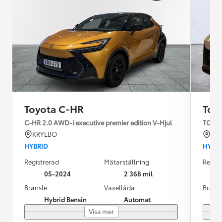
Toyota C-HR
Toy
C-HR 2.0 AWD-i executive premier edition V-Hjul
TOYOT
KRYLBO
LU
HYBRID
HYBR
Registrerad
Mätarställning
Regist
05-2024
2 368 mil
Bränsle
Växellåda
Bräns
Hybrid Bensin
Automat
Visa mer