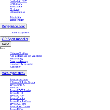
Laddhybrid SUV
Hybrid SUV
Elbil kombi
El pickup
Eltransportbilar
Tjänstebilar
Transportbilar
Begagnade bilar
Garanti begagnad bil
GR Sport-modeller
Köpa
Köpa
Hitta återförsäljare
Alla återförsäljare och verkstäder
Privatleasing
Boka provkörning
Broschyrer & prislistor
Kampanjer
Våra nyhetsbrev
Toyota nyhetsbrev
Allt om elbil från Toyota
Toyota Aygo X
Toyota bZ4X
Toyota bZ4X Touring
Toyota C-HR
Toyota C-HR+
Toyota Corolla
Toyota Corolla Cross
Toyota GR Yaris
Toyota Land Cruiser
Toyota RAV4