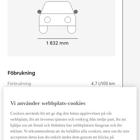
Width
1 832
mm
Föbrukning
Förbrukning
4,7
l/100 km
Euro Class
EURO 6
Vi använder webbplats-cookies
Kombinerad Co2
105
g/km
Cookies används för att ge dig den bästa upplevelsen på vår
webbplats, för att leverera tjänster och verktyg från tredje part, för att
Motor
hjälpa oss att förstå och förbättra hur webbplatsen fungerar och för
reklam. Vi rekommenderar att du behåller alla cookies, men om du inte
Cylindrar
4
accepterar detta kan du enkelt ändra dem genom att klicka på