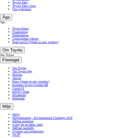
Toyota Yaris
Toyota Yaris Cross
Fler nyhetsbrev
Äga
Äga
Toyota Relax
Finansiering
Bilförsäkring
Uppkopplade tjänster
Boka service
(Opens in new window)
Om Toyota
Om Toyota
Företaget
Om Toyota
The Toyota Way
Historia
Ansvar
Press
(Opens in new window)
Kontakta Toyota Sweden AB
Covid-19
KINTO Share
Bilsäkerhet
Bilägande
Miljö
Miljö
Miljöutmaning - Environmental Challenge 2050
Hållbar mobilitet
4 steg för en bättre värld
Hållbart samhälle
Styrning och uppföljning
WLTP