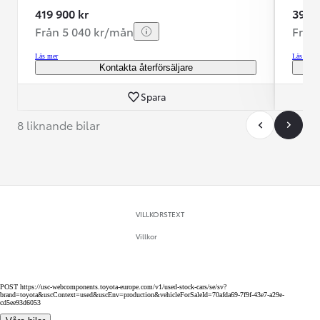
419 900 kr
399 9
Från 5 040 kr/mån
Från
Läs mer
Läs mer
Kontakta återförsäljare
Spara
8 liknande bilar
VILLKORSTEXT
Villkor
POST https://usc-webcomponents.toyota-europe.com/v1/used-stock-cars/se/sv?
brand=toyota&uscContext=used&uscEnv=production&vehicleForSaleId=70afda69-7f9f-43e7-a29e-
cd5ee93d6053