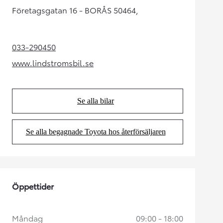
Företagsgatan 16 - BORÅS 50464,
033-290450
(Opens in new tab)
www.lindstromsbil.se
(Opens in new tab)
Se alla bilar
(Opens in new tab)
Se alla begagnade Toyota hos återförsäljaren
(Opens in new tab)
Öppettider
Måndag
09:00 - 18:00