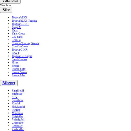
Våra bilar
Våra bilar
Bilar
Toyota bZ4X
Toyota bZ4X Touring
Toyota C-HR+
Aygo X
Yaris
Yaris Cross
GR Yaris
Corolla
Corolla Touring Sports
Corolla Cross
Toyota C-HR
RAV4
Toyota GR Supra
Land Cruiser
Hilux
Proace
Proace City
Proace Verso
Proace Max
Biltyper
Familjebil
Småbilar
SUV
Sportbilar
Kombi
Halvkombi
Pickup
Minibuss
Skåpbilar
7-sitsig bil
Crossover
Cabriolet
7 sits elbil