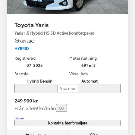
Toyota Yaris
Yaris 1,5 Hybrid 115 5D Active komfortpaket
KRYLBO
HYBRID
Registrerad
Mätarställning
07-2025
691 mil
Bränsle
Växellåda
Hybrid Bensin
Automat
Visa mer
249 900 kr
Från 2 999 kr/mån
Läs mer
Kontakta återförsäljare