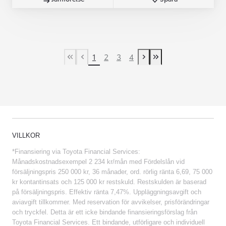
1
2
3
4
First Page
Previous page
Next page
Last Page
VILLKOR
*Finansiering via Toyota Financial Services:
Månadskostnadsexempel 2 234 kr/mån med Fördelslån vid
försäljningspris 250 000 kr, 36 månader, ord. rörlig ränta 6,69, 75 000
kr kontantinsats och 125 000 kr restskuld. Restskulden är baserad
på försäljningspris. Effektiv ränta 7,47%. Uppläggningsavgift och
aviavgift tillkommer. Med reservation för avvikelser, prisförändringar
och tryckfel. Detta är ett icke bindande finansieringsförslag från
Toyota Financial Services. Ett bindande, utförligare och individuell