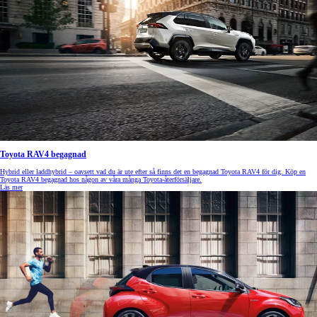
Toyota RAV4 begagnad
Hybrid eller laddhybrid – oavsett vad du är ute efter så finns det en begagnad Toyota RAV4 för dig. Köp en
Toyota RAV4 begagnad hos någon av våra många Toyota-återförsäljare.
Läs mer