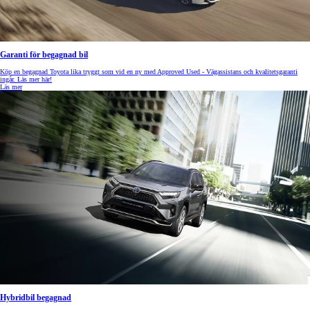
Garanti för begagnad bil
Köp en begagnad Toyota lika tryggt som vid en ny med Approved Used - Vägassistans och kvalitetsgaranti
ingår. Läs mer här!
Läs mer
Hybridbil begagnad