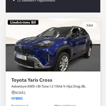
12 månaders vägassistans
Såld
Toyota Yaris Cross
Adventure AWD-i Bi-Tone 1.5 116hk V-Hjul Drag JBL
BORÅS
HYBRID
Registrerad
Mätarställning