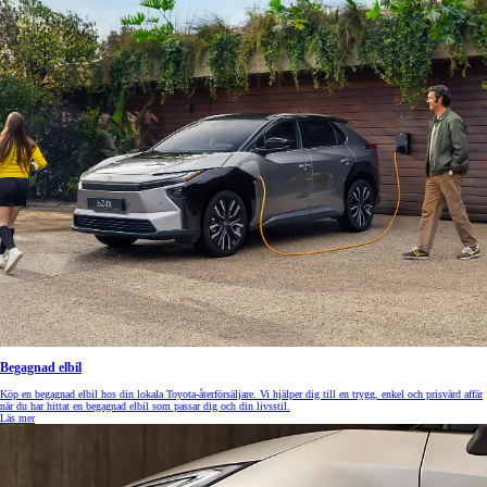
Begagnad elbil
Köp en begagnad elbil hos din lokala Toyota-återförsäljare. Vi hjälper dig till en trygg, enkel och prisvärd affär
när du har hittat en begagnad elbil som passar dig och din livsstil.
Läs mer