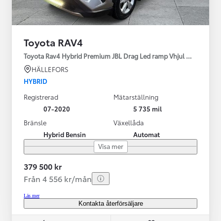
Toyota RAV4
Toyota Rav4 Hybrid Premium JBL Drag Led ramp Vhjul motorv
HÄLLEFORS
HYBRID
Registrerad
Mätarställning
07-2020
5 735 mil
Bränsle
Växellåda
Hybrid Bensin
Automat
Visa mer
379 500 kr
Från 4 556 kr/mån
Läs mer
Kontakta återförsäljare