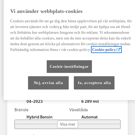
Vi använder webbplats-cookies
Cookies används för att ge dig den bästa upplevelsen på vår webbplats, för
att leverera tjänster och verktyg från tredje part, för att hjälpa oss att förstå
och förbättra hur webbplatsen fungerar och för reklam. Vi rekommenderar
att du behåller alla cookies, men om du inte accepterar detta kan du enkelt
ändra dem genom att klicka på alternativet för cookie-inställningar nedan.
Fullständig information finns i vår cookie-policy.
Cookie-policy
Toyota Yaris Cross
Cookie-inställningar
Toyota Yaris Cross 1,5 Hybrid Adventure Drag V-Hjul
KRYLBO
Nej, avvisa alla
Ja, acceptera alla
HYBRID
Registrerad
Mätarställning
04-2023
6 289 mil
Bränsle
Växellåda
Hybrid Bensin
Automat
Visa mer