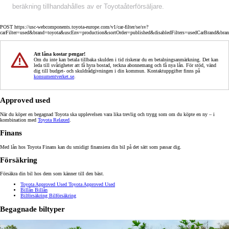
beräkning tillhandahålles av er Toyotaåterförsäljare.
POST https://usc-webcomponents.toyota-europe.com/v1/car-filter/se/sv?
carFilter=used&brand=toyota&uscEnv=production&sortOrder=published&disabledFilters=usedCarBrand&bra
Att låna kostar pengar!
Om du inte kan betala tillbaka skulden i tid riskerar du en betalningsanmärkning. Det kan
leda till svårigheter att få hyra bostad, teckna abonnemang och få nya lån. För stöd, vänd
dig till budget- och skuldrådgivningen i din kommun. Kontaktuppgifter finns på
konsumentverket.se
.
Approved used
När du köper en begagnad Toyota ska upplevelsen vara lika trevlig och trygg som om du köpte en ny – i
kombination med
Toyota Relaxed
.
Finans
Med lån hos Toyota Finans kan du smidigt finansiera din bil på det sätt som passar dig.
Försäkring
Försäkra din bil hos dem som känner till den bäst.
Toyota Approved Used
Toyota Approved Used
Billån
Billån
Bilförsäkring
Bilförsäkring
Begagnade biltyper