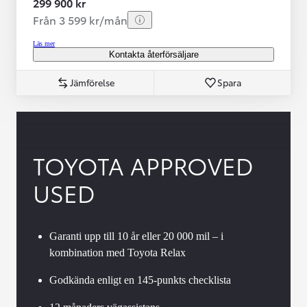
299 900 kr
Från 3 599 kr/mån
Läs mer
Kontakta återförsäljare
Jämförelse
Spara
TOYOTA APPROVED
USED
Garanti upp till 10 år eller 20 000 mil – i
kombination med Toyota Relax
Godkända enligt en 145-punkts checklista