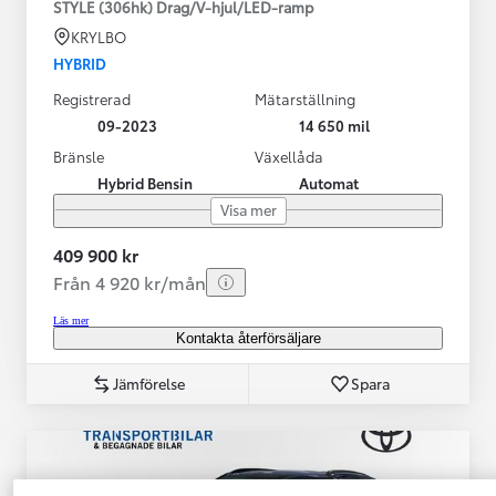
STYLE (306hk) Drag/V-hjul/LED-ramp
KRYLBO
HYBRID
Registrerad
Mätarställning
09-2023
14 650 mil
Bränsle
Växellåda
Hybrid Bensin
Automat
Visa mer
409 900 kr
Från 4 920 kr/mån
Läs mer
Kontakta återförsäljare
Jämförelse
Spara