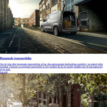
Begagnade transportbilar
Om du letar efter begagnade transportbilar så har våra auktoriserade återförsäljare modeller i en mängd olika
storlekar. Förutom en begagnad transportbil av hög kvalitet får du en smidig bilaffär som du kan känna dig
trygg med.
Läs mer