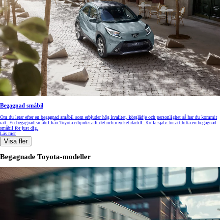
Begagnad småbil
Om du letar efter en begagnad småbil som erbjuder hög kvalitet, körglädje och personlighet så har du kommit
rätt. En begagnad småbil från Toyota erbjuder allt det och mycket därtill. Kolla själv för att hitta en begagnad
småbil för just dig.
Läs mer
Visa fler
Begagnade Toyota-modeller