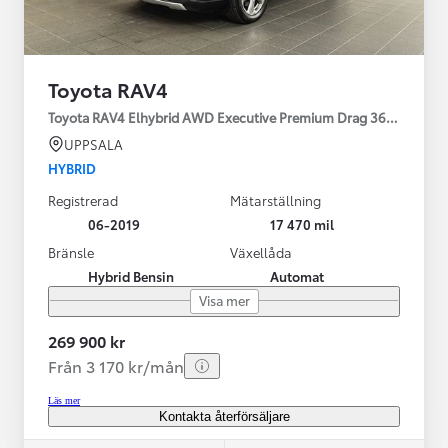
Toyota RAV4
Toyota RAV4 Elhybrid AWD Executive Premium Drag 360-kamera 
UPPSALA
HYBRID
Registrerad
Mätarställning
06-2019
17 470 mil
Bränsle
Växellåda
Hybrid Bensin
Automat
Visa mer
269 900 kr
Från 3 170 kr/mån
Läs mer
Kontakta återförsäljare