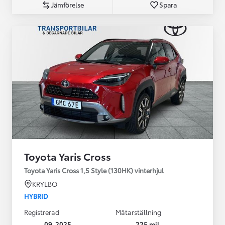
Jämförelse
Spara
Toyota Yaris Cross
Toyota Yaris Cross 1,5 Style (130HK) vinterhjul
KRYLBO
HYBRID
Registrerad
Mätarställning
09-2025
225 mil