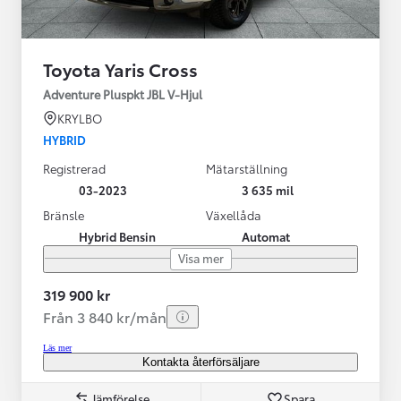
Toyota Yaris Cross
Adventure Pluspkt JBL V-Hjul
KRYLBO
HYBRID
Registrerad
Mätarställning
03-2023
3 635 mil
Bränsle
Växellåda
Hybrid Bensin
Automat
Visa mer
319 900 kr
Från 3 840 kr/mån
Läs mer
Kontakta återförsäljare
Jämförelse
Spara