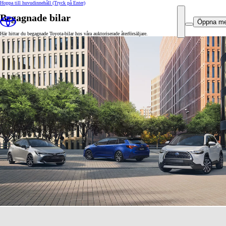
Hoppa till huvudinnehåll
(Tryck på Enter)
Begagnade bilar
Öppna m
Här hittar du begagnade Toyota-bilar hos våra auktoriserade återförsäljare.