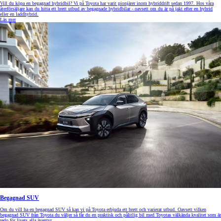
Vill du köpa en begagnad hybridbil? Vi på Toyota har varit pionjärer inom hybriddrift sedan 1997. Hos våra
återförsäljare kan du hitta ett brett utbud av begagnade hybridbilar - oavsett om du är på jakt efter en hybrid
eller en laddhybrid.
Läs mer
Begagnad SUV
Om du vill ha en begagnad SUV så kan vi på Toyota erbjuda ett brett och varierat utbud. Oavsett vilken
begagnad SUV från Toyota du väljer så får du en praktisk och pålitlig bil med Toyotas välkända kvalitet som är
redo för livets alla äventyr.