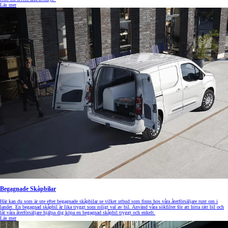
Läs mer
Begagnade Skåpbilar
Här kan du som är ute efter begagnade skåpbilar se vilket utbud som finns hos våra återförsäljare runt om i
landet. En begagnad skåpbil är lika tryggt som roligt val av bil. Använd våra sökfilter för att hitta rätt bil och
låt våra återförsäljare hjälpa dig köpa en begagnad skåpbil tryggt och enkelt.
Läs mer