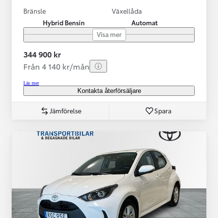
Bränsle
Växellåda
Hybrid Bensin
Automat
Visa mer
344 900 kr
Från 4 140 kr/mån
Läs mer
Kontakta återförsäljare
Jämförelse
Spara