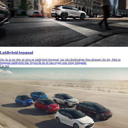
Laddhybrid begagnad
Om du är ute efter att köpa en laddhybrid begagnad, har våra återförsäljare flera alternativ för dig. Med en
begagnad laddhybrid från Toyota får du ett lika tryggt som roligt bilägande.
Läs mer