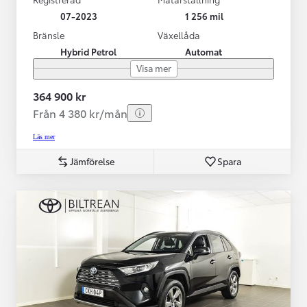
07-2023
1 256 mil
Bränsle
Växellåda
Hybrid Petrol
Automat
Visa mer
364 900 kr
Från 4 380 kr/mån
Läs mer
Jämförelse
Spara