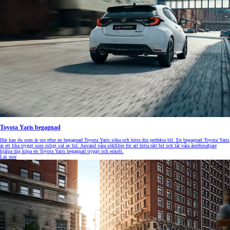
Toyota Yaris begagnad
Här kan du som är ute efter en begagnad Toyota Yaris söka och hitta din perfekta bil. En begagnad Toyota Yaris
är ett lika tryggt som roligt val av bil. Använd våra sökfilter för att hitta rätt bil och låt våra återförsäljare
hjälpa dig köpa en Toyota Yaris begagnad tryggt och enkelt.
Läs mer