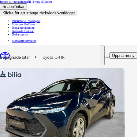
Hoppa till huvudinnehåll
(Tryck på Enter)
Snabblänkar
Klicka för att stänga räckviddsöverlägget
Prislistor & broschyrer
Hitta återförsäljare
Boka provkörning
Kontakta verkstad
Boka service
Kontaktinformation
You are here
:
Öppna meny
Begagnade bilar
Toyota C-HR