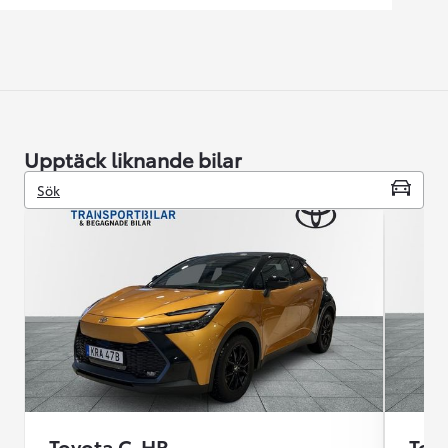
Upptäck liknande bilar
Sök
Toyota C-HR
Toy