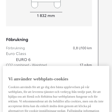
Width
1 832
mm
Föbrukning
Förbrukning
0,8
l/100 km
Euro Class
EURO 6
CO2 combined - Weighted
17
g/km
Vi använder webbplats-cookies
Motor
Cookies används för att ge dig den bästa upplevelsen på vår
Cylindrar
4
webbplats, för att leverera tjänster och verktyg från tredje part, för att
Kapacitet
1 987
cc
hjälpa oss att förstå och förbättra hur webbplatsen fungerar och för
Effekt
164
kw (223 hk)
reklam. Vi rekommenderar att du behåller alla cookies, men om du inte
accepterar detta kan du enkelt ändra dem genom att klicka på
alternativet för cookie-inställningar nedan. Fullständig information