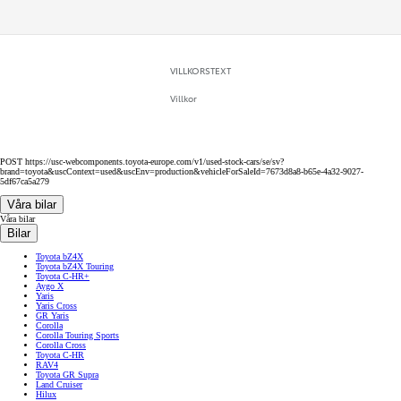
VILLKORSTEXT
Villkor
POST https://usc-webcomponents.toyota-europe.com/v1/used-stock-cars/se/sv?
brand=toyota&uscContext=used&uscEnv=production&vehicleForSaleId=7673d8a8-b65e-4a32-9027-
5df67ca5a279
Våra bilar
Våra bilar
Bilar
Toyota bZ4X
Toyota bZ4X Touring
Toyota C-HR+
Aygo X
Yaris
Yaris Cross
GR Yaris
Corolla
Corolla Touring Sports
Corolla Cross
Toyota C-HR
RAV4
Toyota GR Supra
Land Cruiser
Hilux