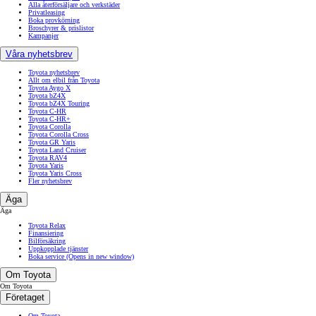
Alla återförsäljare och verkstäder
Privatleasing
Boka provkörning
Broschyrer & prislistor
Kampanjer
Våra nyhetsbrev
Toyota nyhetsbrev
Allt om elbil från Toyota
Toyota Aygo X
Toyota bZ4X
Toyota bZ4X Touring
Toyota C-HR
Toyota C-HR+
Toyota Corolla
Toyota Corolla Cross
Toyota GR Yaris
Toyota Land Cruiser
Toyota RAV4
Toyota Yaris
Toyota Yaris Cross
Fler nyhetsbrev
Äga
Äga
Toyota Relax
Finansiering
Bilförsäkring
Uppkopplade tjänster
Boka service
(Opens in new window)
Om Toyota
Om Toyota
Företaget
Om Toyota