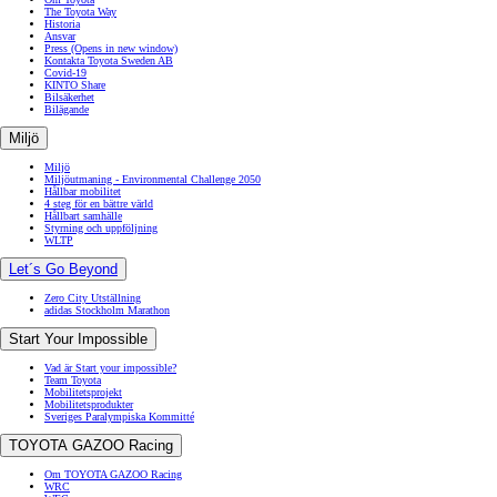
The Toyota Way
Historia
Ansvar
Press
(Opens in new window)
Kontakta Toyota Sweden AB
Covid-19
KINTO Share
Bilsäkerhet
Bilägande
Miljö
Miljö
Miljöutmaning - Environmental Challenge 2050
Hållbar mobilitet
4 steg för en bättre värld
Hållbart samhälle
Styrning och uppföljning
WLTP
Let´s Go Beyond
Zero City Utställning
adidas Stockholm Marathon
Start Your Impossible
Vad är Start your impossible?
Team Toyota
Mobilitetsprojekt
Mobilitetsprodukter
Sveriges Paralympiska Kommitté
TOYOTA GAZOO Racing
Om TOYOTA GAZOO Racing
WRC