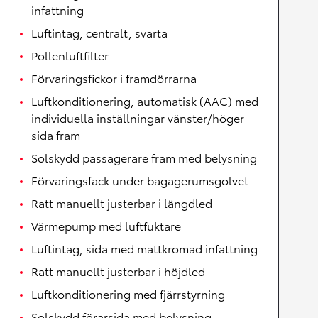
infattning
Luftintag, centralt, svarta
Pollenluftfilter
Förvaringsfickor i framdörrarna
Luftkonditionering, automatisk (AAC) med
individuella inställningar vänster/höger
sida fram
Solskydd passagerare fram med belysning
Förvaringsfack under bagagerumsgolvet
Ratt manuellt justerbar i längdled
Värmepump med luftfuktare
Luftintag, sida med mattkromad infattning
Ratt manuellt justerbar i höjdled
Luftkonditionering med fjärrstyrning
Solskydd förarsida med belysning