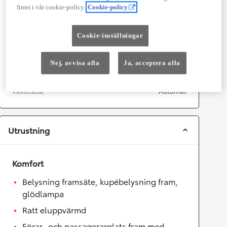
Prestanda
finns i vår cookie-policy.
Cookie-policy
Topphastighet
180
km/h
Acceleration 0-100km/h
7,4
sekunder
Cookie-inställningar
Växellåda
Nej, avvisa alla
Ja, acceptera alla
Drivhjul
Framhjulsdrift
Växellåda
Automat
Utrustning
Komfort
Belysning framsäte, kupébelysning fram,
glödlampa
Ratt eluppvärmd
Förar- och passagerarplats fram med