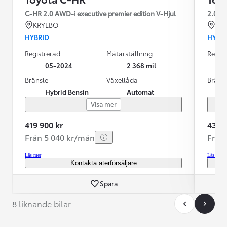
C-HR 2.0 AWD-i executive premier edition V-Hjul
2.0 A
KRYLBO
KR
HYBRID
HYBR
Registrerad
Mätarställning
Regist
05-2024
2 368 mil
Bränsle
Växellåda
Bräns
Hybrid Bensin
Automat
Visa mer
419 900 kr
435 0
Från 5 040 kr/mån
Från
Läs mer
Läs mer
Kontakta återförsäljare
Spara
8 liknande bilar