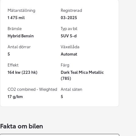
Mätarställning
Registrerad
1 475 mil
03-2025
Bränsle
Typ av bil
Hybrid Bensin
SUV 5-d
Antal dörrar
Växellåda
5
Automat
Effekt
Färg
164 kw (223 hk)
Dark Teal Mica Metallic
(785)
CO2 combined - Weighted
Antal säten
17 g/km
5
Fakta om bilen