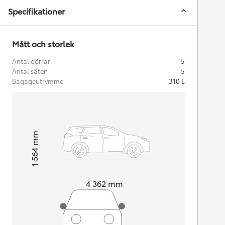
Specifikationer
Mått och storlek
Antal dörrar
5
Antal säten
5
Bagageutrymme
310
L
mm
1 564
Height
Length
4 362
mm