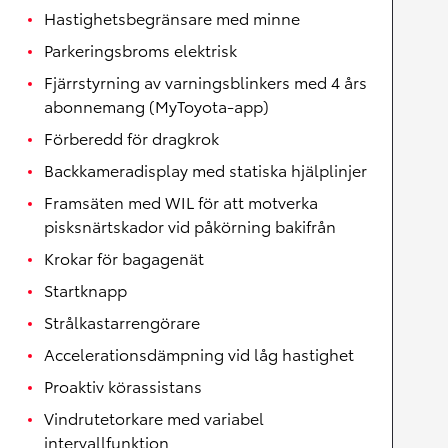
Hastighetsbegränsare med minne
Parkeringsbroms elektrisk
Fjärrstyrning av varningsblinkers med 4 års
abonnemang (MyToyota-app)
Förberedd för dragkrok
Backkameradisplay med statiska hjälplinjer
Framsäten med WIL för att motverka
pisksnärtskador vid påkörning bakifrån
Krokar för bagagenät
Startknapp
Strålkastarrengörare
Accelerationsdämpning vid låg hastighet
Proaktiv körassistans
Vindrutetorkare med variabel
intervallfunktion