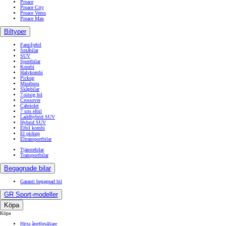
Proace
Proace City
Proace Verso
Proace Max
Biltyper
Familjebil
Småbilar
SUV
Sportbilar
Kombi
Halvkombi
Pickup
Minibuss
Skåpbilar
7-sitsig bil
Crossover
Cabriolet
7 sits elbil
Laddhybrid SUV
Hybrid SUV
Elbil kombi
El pickup
Eltransportbilar
Tjänstebilar
Transportbilar
Begagnade bilar
Garanti begagnad bil
GR Sport-modeller
Köpa
Köpa
Hitta återförsäljare