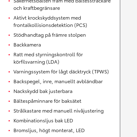
Säkerhetsbälten fram med bältessträckare
och kraftbegränsare
Aktivt krockskyddsystem med
frontalkollisionsdetektion (PCS)
Stödhandtag på främre stolpen
Backkamera
Ratt med styrningskontroll för
körfilsvarning (LDA)
Varningssystem för lågt däcktryck (TPWS)
Backspegel, inre, manuellt avbländbar
Nackskydd bak justerbara
Bältespåminnare för baksätet
Strålkastare med manuell nivåjustering
Kombinationsljus bak LED
Bromsljus, högt monterat, LED