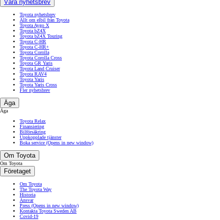
Våra nyhetsbrev
Toyota nyhetsbrev
Allt om elbil från Toyota
Toyota Aygo X
Toyota bZ4X
Toyota bZ4X Touring
Toyota C-HR
Toyota C-HR+
Toyota Corolla
Toyota Corolla Cross
Toyota GR Yaris
Toyota Land Cruiser
Toyota RAV4
Toyota Yaris
Toyota Yaris Cross
Fler nyhetsbrev
Äga
Äga
Toyota Relax
Finansiering
Bilförsäkring
Uppkopplade tjänster
Boka service
(Opens in new window)
Om Toyota
Om Toyota
Företaget
Om Toyota
The Toyota Way
Historia
Ansvar
Press
(Opens in new window)
Kontakta Toyota Sweden AB
Covid-19