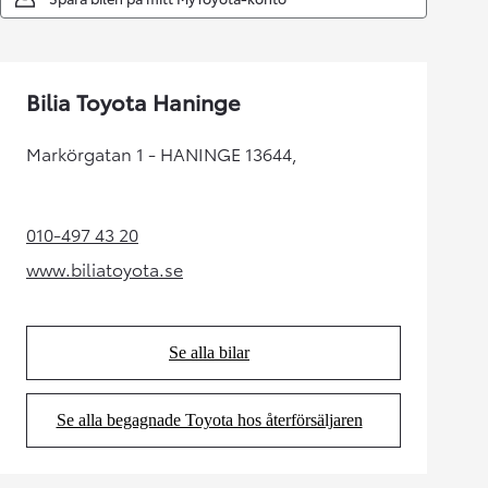
Bilia Toyota Haninge
Markörgatan 1 - HANINGE 13644,
010-497 43 20
(Opens in new tab)
www.biliatoyota.se
(Opens in new tab)
Se alla bilar
(Opens in new tab)
Se alla begagnade Toyota hos återförsäljaren
(Opens in new tab)