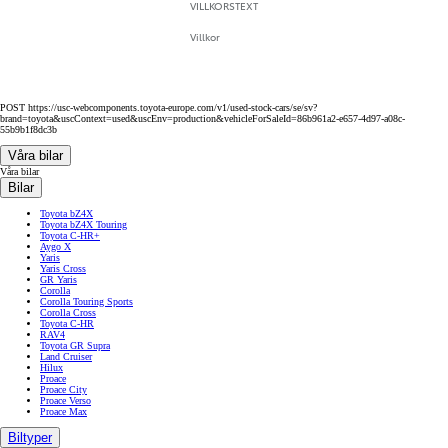
VILLKORSTEXT
Villkor
POST https://usc-webcomponents.toyota-europe.com/v1/used-stock-cars/se/sv?
brand=toyota&uscContext=used&uscEnv=production&vehicleForSaleId=86b961a2-e657-4d97-a08c-
55b9b1f8dc3b
Våra bilar
Våra bilar
Bilar
Toyota bZ4X
Toyota bZ4X Touring
Toyota C-HR+
Aygo X
Yaris
Yaris Cross
GR Yaris
Corolla
Corolla Touring Sports
Corolla Cross
Toyota C-HR
RAV4
Toyota GR Supra
Land Cruiser
Hilux
Proace
Proace City
Proace Verso
Proace Max
Biltyper