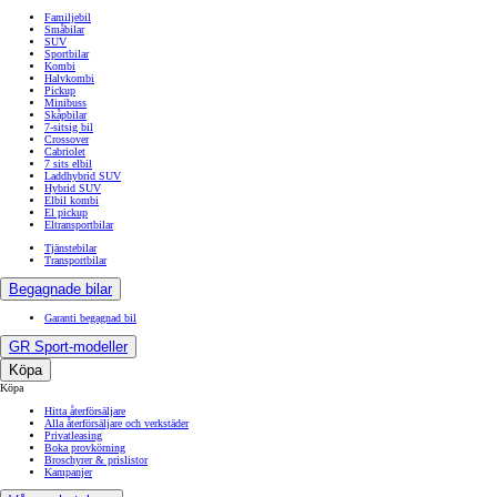
Familjebil
Småbilar
SUV
Sportbilar
Kombi
Halvkombi
Pickup
Minibuss
Skåpbilar
7-sitsig bil
Crossover
Cabriolet
7 sits elbil
Laddhybrid SUV
Hybrid SUV
Elbil kombi
El pickup
Eltransportbilar
Tjänstebilar
Transportbilar
Begagnade bilar
Garanti begagnad bil
GR Sport-modeller
Köpa
Köpa
Hitta återförsäljare
Alla återförsäljare och verkstäder
Privatleasing
Boka provkörning
Broschyrer & prislistor
Kampanjer