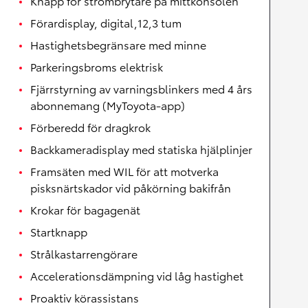
Knapp för strömbrytare på mittkonsolen
Förardisplay, digital,12,3 tum
Hastighetsbegränsare med minne
Parkeringsbroms elektrisk
Fjärrstyrning av varningsblinkers med 4 års
abonnemang (MyToyota-app)
Förberedd för dragkrok
Backkameradisplay med statiska hjälplinjer
Framsäten med WIL för att motverka
pisksnärtskador vid påkörning bakifrån
Krokar för bagagenät
Startknapp
Strålkastarrengörare
Accelerationsdämpning vid låg hastighet
Proaktiv körassistans