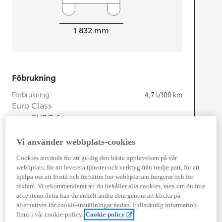
Width
1 832
mm
Föbrukning
Förbrukning
4,7
l/100 km
Euro Class
EURO 6
Kombinerad Co2
105
g/km
Vi använder webbplats-cookies
Motor
Cookies används för att ge dig den bästa upplevelsen på vår
webbplats, för att leverera tjänster och verktyg från tredje part, för att
Cylindrar
4
hjälpa oss att förstå och förbättra hur webbplatsen fungerar och för
Kapacitet
1 798
cc
reklam. Vi rekommenderar att du behåller alla cookies, men om du inte
Effekt
103
kw (140 hk)
accepterar detta kan du enkelt ändra dem genom att klicka på
alternativet för cookie-inställningar nedan. Fullständig information
finns i vår cookie-policy.
Cookie-policy