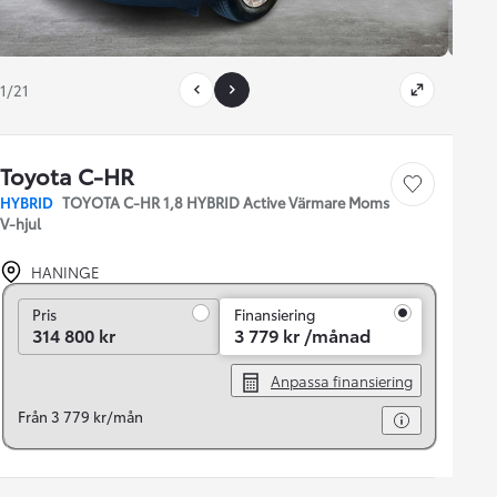
1/21
Toyota C-HR
Save car
HYBRID
TOYOTA C-HR 1,8 HYBRID Active Värmare Moms
V-hjul
HANINGE
Pris
Pris
Finansiering
314 800 kr
3 779 kr /månad
Anpassa finansiering
Från 3 779 kr/mån