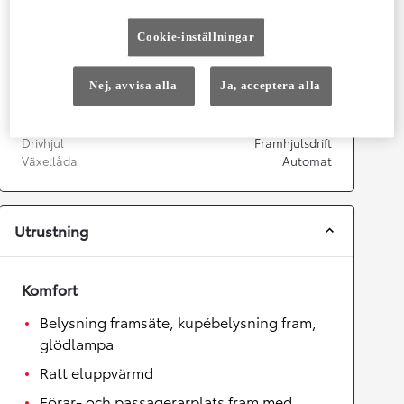
Prestanda
Topphastighet
175
km/h
Cookie-inställningar
Acceleration 0-100km/h
9,9
sekunder
Nej, avvisa alla
Ja, acceptera alla
Växellåda
Drivhjul
Framhjulsdrift
Växellåda
Automat
Utrustning
Komfort
Belysning framsäte, kupébelysning fram,
glödlampa
Ratt eluppvärmd
Förar- och passagerarplats fram med