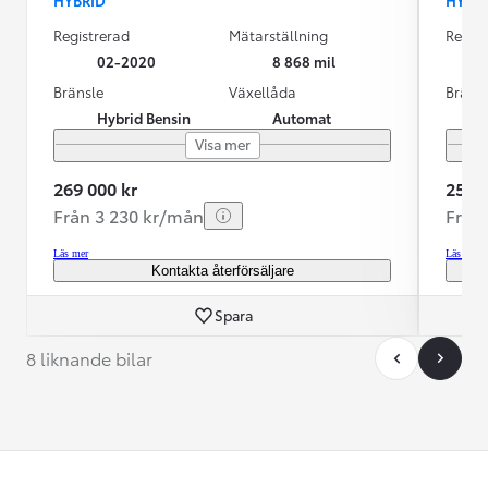
Registrerad
Mätarställning
Regist
02-2020
8 868 mil
Bränsle
Växellåda
Bräns
Hybrid Bensin
Automat
Visa mer
269 000 kr
259 0
Från 3 230 kr/mån
Från
Läs mer
Läs mer
Kontakta återförsäljare
Spara
8 liknande bilar