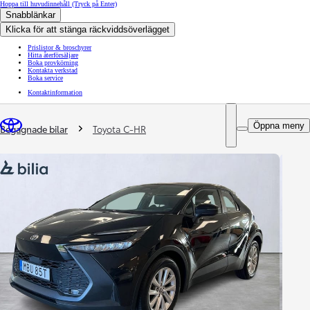
Hoppa till huvudinnehåll
(Tryck på Enter)
Snabblänkar
Klicka för att stänga räckviddsöverlägget
Prislistor & broschyrer
Hitta återförsäljare
Boka provkörning
Kontakta verkstad
Boka service
Kontaktinformation
You are here
:
Öppna meny
Begagnade bilar
Toyota C-HR