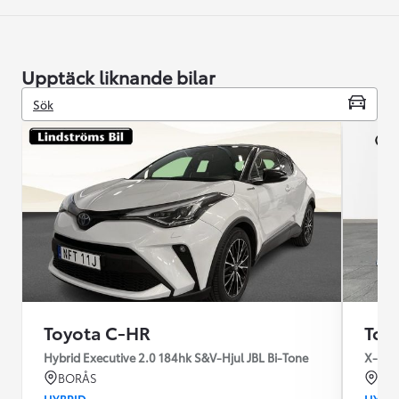
Upptäck liknande bilar
Sök
Toyota C-HR
Toy
Hybrid Executive 2.0 184hk S&V-Hjul JBL Bi-Tone
X-Edit
BORÅS
VÄ
HYBRID
HYBR