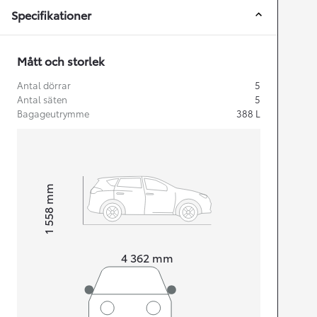
Specifikationer
Mått och storlek
Antal dörrar
5
Antal säten
5
Bagageutrymme
388
L
mm
1 558
Height
Length
4 362
mm