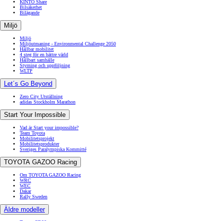
KINTO Share
Bilsäkerhet
Bilägande
Miljö
Miljö
Miljöutmaning - Environmental Challenge 2050
Hållbar mobilitet
4 steg för en bättre värld
Hållbart samhälle
Styrning och uppföljning
WLTP
Let´s Go Beyond
Zero City Utställning
adidas Stockholm Marathon
Start Your Impossible
Vad är Start your impossible?
Team Toyota
Mobilitetsprojekt
Mobilitetsprodukter
Sveriges Paralympiska Kommitté
TOYOTA GAZOO Racing
Om TOYOTA GAZOO Racing
WRC
WEC
Dakar
Rally Sweden
Äldre modeller