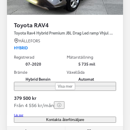
Toyota RAV4
Toyota Rav4 Hybrid Premium JBL Drag Led ramp Vhjul motorv
HÄLLEFORS
HYBRID
Registrerad
Mätarställning
07-2020
5 735 mil
Bränsle
Växellåda
Hybrid Bensin
Automat
Visa mer
379 500 kr
Från 4 556 kr/mån
Läs mer
Kontakta återförsäljare