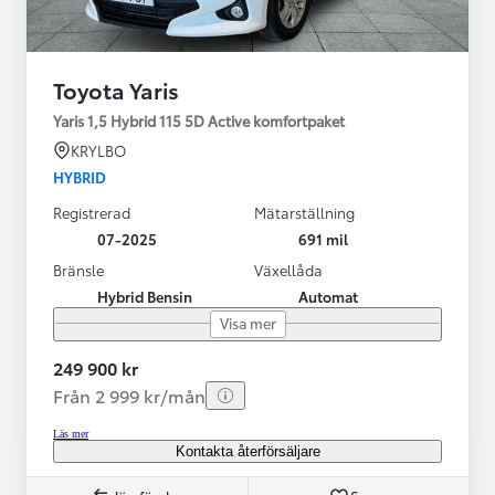
Toyota Yaris
Yaris 1,5 Hybrid 115 5D Active komfortpaket
KRYLBO
HYBRID
Registrerad
Mätarställning
07-2025
691 mil
Bränsle
Växellåda
Hybrid Bensin
Automat
Visa mer
249 900 kr
Från 2 999 kr/mån
Läs mer
Kontakta återförsäljare