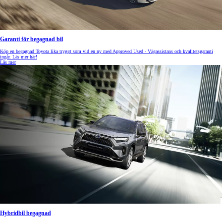
Garanti för begagnad bil
Köp en begagnad Toyota lika tryggt som vid en ny med Approved Used - Vägassistans och kvalitetsgaranti
ingår. Läs mer här!
Läs mer
Hybridbil begagnad