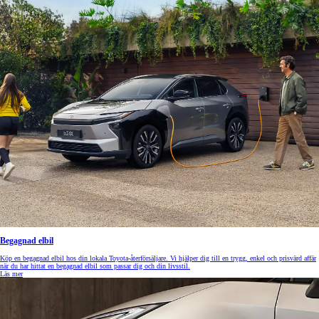
Begagnad elbil
Köp en begagnad elbil hos din lokala Toyota-återförsäljare. Vi hjälper dig till en trygg, enkel och prisvärd affär
när du har hittat en begagnad elbil som passar dig och din livsstil.
Läs mer