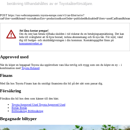
beräkning tillhandahålles av er Toyotaåterförsäljare.
POST https://usc-webcomponents.toyota-europe.com/v1/car-filter/se/sv?
carFilter=used&brand=toyota&uscEnv=production&sortOrder=published&disabledFilters=usedCarBrand&bra
Att låna kostar pengar!
Om du inte kan betala tillbaka skulden i tid riskerar du en betalningsanmärkning. Det kan
leda till svårigheter att få hyra bostad, teckna abonnemang och få nya lån. För stöd, vänd
dig till budget- och skuldrådgivningen i din kommun. Kontaktuppgifter finns på
konsumentverket.se
.
Approved used
När du köper en begagnad Toyota ska upplevelsen vara lika trevlig och trygg som om du köpte en ny – i
kombination med
Toyota Relaxed
.
Finans
Med lån hos Toyota Finans kan du smidigt finansiera din bil på det sätt som passar dig.
Försäkring
Försäkra din bil hos dem som känner till den bäst.
Toyota Approved Used
Toyota Approved Used
Billån
Billån
Bilförsäkring
Bilförsäkring
Begagnade biltyper