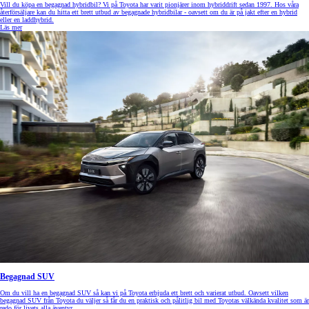
Vill du köpa en begagnad hybridbil? Vi på Toyota har varit pionjärer inom hybriddrift sedan 1997. Hos våra
återförsäljare kan du hitta ett brett utbud av begagnade hybridbilar - oavsett om du är på jakt efter en hybrid
eller en laddhybrid.
Läs mer
Begagnad SUV
Om du vill ha en begagnad SUV så kan vi på Toyota erbjuda ett brett och varierat utbud. Oavsett vilken
begagnad SUV från Toyota du väljer så får du en praktisk och pålitlig bil med Toyotas välkända kvalitet som är
redo för livets alla äventyr.