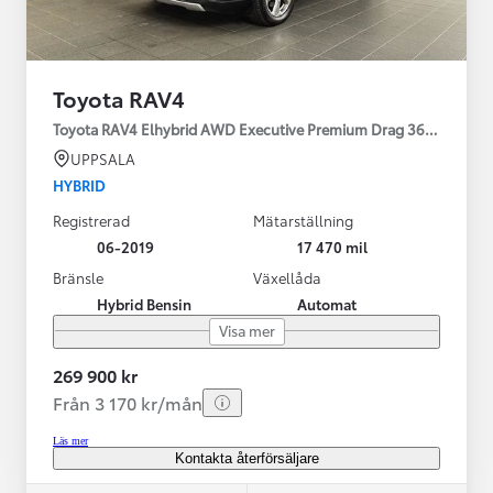
Toyota RAV4
Toyota RAV4 Elhybrid AWD Executive Premium Drag 360-kamera 
UPPSALA
HYBRID
Registrerad
Mätarställning
06-2019
17 470 mil
Bränsle
Växellåda
Hybrid Bensin
Automat
Visa mer
269 900 kr
Från 3 170 kr/mån
Läs mer
Kontakta återförsäljare