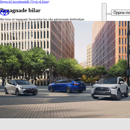
Hoppa till huvudinnehåll
(Tryck på Enter)
Begagnade bilar
Öppna m
Här hittar du begagnade Toyota-bilar hos våra auktoriserade återförsäljare.