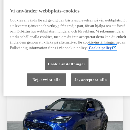
Registrerad
Mätarställning
09-2023
14 650 mil
Vi använder webbplats-cookies
Bränsle
Växellåda
Cookies används för att ge dig den bästa upplevelsen på vår webbplats, för
Hybrid Bensin
Automat
att leverera tjänster och verktyg från tredje part, för att hjälpa oss att förstå
Visa mer
och förbättra hur webbplatsen fungerar och för reklam. Vi rekommenderar
att du behåller alla cookies, men om du inte accepterar detta kan du enkelt
409 900 kr
ändra dem genom att klicka på alternativet för cookie-inställningar nedan.
Från 4 920 kr/mån
Fullständig information finns i vår cookie-policy.
Cookie-policy
Läs mer
Kontakta återförsäljare
Cookie-inställningar
Jämförelse
Spara
Nej, avvisa alla
Ja, acceptera alla