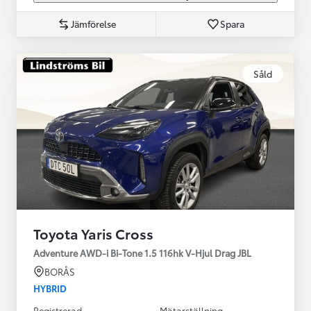
Jämförelse
Spara
Såld
Toyota Yaris Cross
Adventure AWD-i Bi-Tone 1.5 116hk V-Hjul Drag JBL
BORÅS
HYBRID
Registrerad
Mätarställning