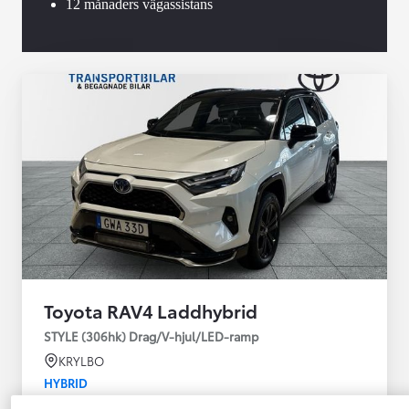
12 månaders vägassistans
Toyota RAV4 Laddhybrid
STYLE (306hk) Drag/V-hjul/LED-ramp
KRYLBO
HYBRID