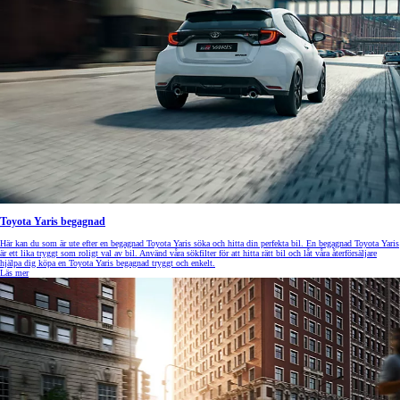
Toyota Yaris begagnad
Här kan du som är ute efter en begagnad Toyota Yaris söka och hitta din perfekta bil. En begagnad Toyota Yaris
är ett lika tryggt som roligt val av bil. Använd våra sökfilter för att hitta rätt bil och låt våra återförsäljare
hjälpa dig köpa en Toyota Yaris begagnad tryggt och enkelt.
Läs mer