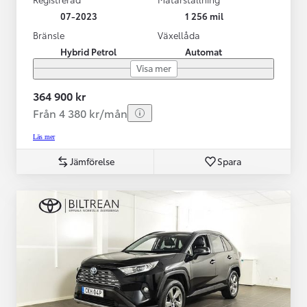
07-2023
1 256 mil
Bränsle
Växellåda
Hybrid Petrol
Automat
Visa mer
364 900 kr
Från 4 380 kr/mån
Läs mer
Jämförelse
Spara