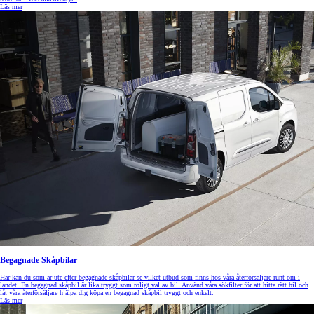
Läs mer
Begagnade Skåpbilar
Här kan du som är ute efter begagnade skåpbilar se vilket utbud som finns hos våra återförsäljare runt om i
landet. En begagnad skåpbil är lika tryggt som roligt val av bil. Använd våra sökfilter för att hitta rätt bil och
låt våra återförsäljare hjälpa dig köpa en begagnad skåpbil tryggt och enkelt.
Läs mer