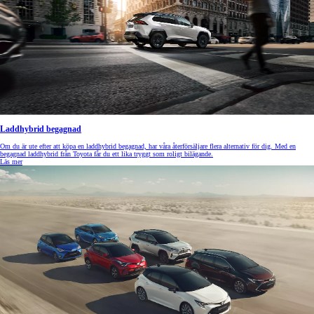
Laddhybrid begagnad
Om du är ute efter att köpa en laddhybrid begagnad, har våra återförsäljare flera alternativ för dig. Med en
begagnad laddhybrid från Toyota får du ett lika tryggt som roligt bilägande.
Läs mer