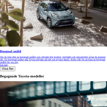
Begagnad småbil
Om du letar efter en begagnad småbil som erbjuder hög kvalitet, körglädje och personlighet så har du kommit
rätt. En begagnad småbil från Toyota erbjuder allt det och mycket därtill. Kolla själv för att hitta en begagnad
småbil för just dig.
Läs mer
Visa fler
Begagnade Toyota-modeller