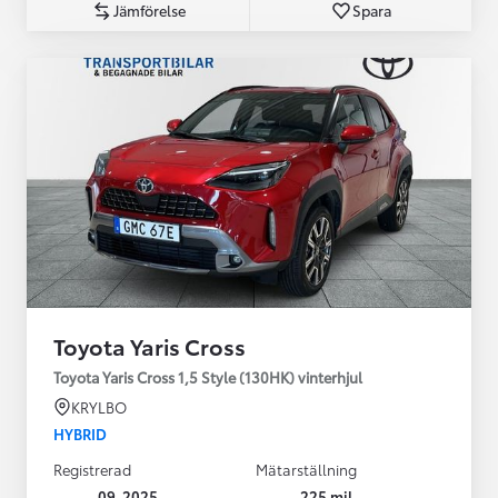
Jämförelse
Spara
Toyota Yaris Cross
Toyota Yaris Cross 1,5 Style (130HK) vinterhjul
KRYLBO
HYBRID
Registrerad
Mätarställning
09-2025
225 mil