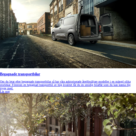
Begagnade transportbilar
Om du letar efter begagnade transportbilar så har våra auktoriserade återförsäljare modeller i en mängd olika
storlekar. Förutom en begagnad transportbil av hög kvalitet får du en smidig bilaffär som du kan känna dig
trygg med.
Läs mer