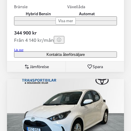
Bränsle
Växellåda
Hybrid Bensin
Automat
Visa mer
344 900 kr
Från 4 140 kr/mån
Läs mer
Kontakta återförsäljare
Jämförelse
Spara