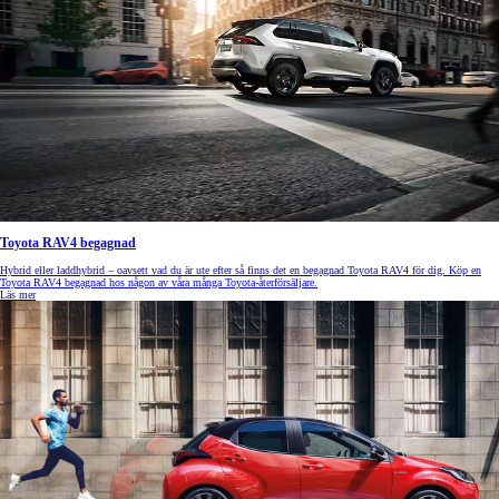
Toyota RAV4 begagnad
Hybrid eller laddhybrid – oavsett vad du är ute efter så finns det en begagnad Toyota RAV4 för dig. Köp en
Toyota RAV4 begagnad hos någon av våra många Toyota-återförsäljare.
Läs mer