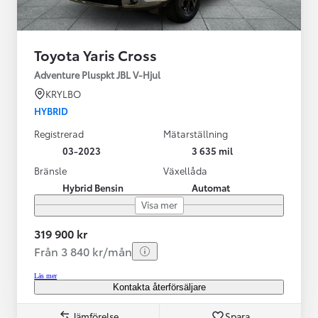
Toyota Yaris Cross
Adventure Pluspkt JBL V-Hjul
KRYLBO
HYBRID
Registrerad
Mätarställning
03-2023
3 635 mil
Bränsle
Växellåda
Hybrid Bensin
Automat
Visa mer
319 900 kr
Från 3 840 kr/mån
Läs mer
Kontakta återförsäljare
Jämförelse
Spara