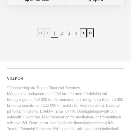
1
2
3
4
First Page
Previous page
Next page
Last Page
VILLKOR
*Finansiering via Toyota Financial Services:
Månadskostnadsexempel 2 234 kr/mån med Fördelslån vid
försäljningspris 250 000 kr, 36 månader, ord. rörlig ränta 6,69, 75 000
kr kontantinsats och 125 000 kr restskuld. Restskulden är baserad
på försäljningspris. Effektiv ränta 7,47%. Uppläggningsavgift och
aviavgift tillkommer. Med reservation för avvikelser, prisförändringar
och tryckfel. Detta är ett icke bindande finansieringsförslag från
Toyota Financial Services. Ett bindande, utförligare och individuell