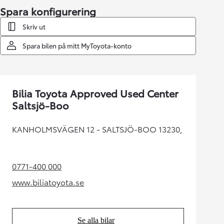
Spara konfigurering
Skriv ut
Spara bilen på mitt MyToyota-konto
Bilia Toyota Approved Used Center
Saltsjö-Boo
KANHOLMSVÄGEN 12 - SALTSJÖ-BOO 13230,
0771-400 000
(Opens in new tab)
www.biliatoyota.se
(Opens in new tab)
Se alla bilar