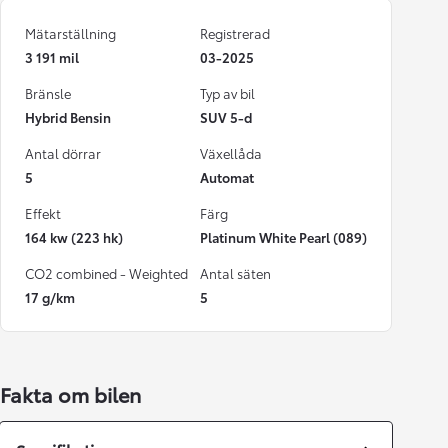
Mätarställning
Registrerad
3 191 mil
03-2025
Bränsle
Typ av bil
Hybrid Bensin
SUV 5-d
Antal dörrar
Växellåda
5
Automat
Effekt
Färg
164 kw (223 hk)
Platinum White Pearl (089)
CO2 combined - Weighted
Antal säten
17 g/km
5
Fakta om bilen