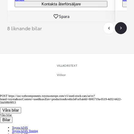
Kontakta återförsäljare
Spara
8 liknande bilar
VILLKORSTEXT
Villkor
POST https://usc-webcomponents.toyota-europe.com/v1/used-stock-cars/se/sv?
brand=toyota&uscContext=used&uscEnv=production&vehicleForSaleId=8f45719a-0519-4d32-b622-
5fa508b9ff13
Våra bilar
Våra bilar
Bilar
Toyota bZ4X
Toyota bZ4X Touring