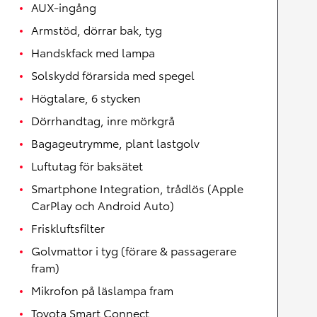
AUX-ingång
Armstöd, dörrar bak, tyg
Handskfack med lampa
Solskydd förarsida med spegel
Högtalare, 6 stycken
Dörrhandtag, inre mörkgrå
Bagageutrymme, plant lastgolv
Luftutag för baksätet
Smartphone Integration, trådlös (Apple
CarPlay och Android Auto)
Friskluftsfilter
Golvmattor i tyg (förare & passagerare
fram)
Mikrofon på läslampa fram
Toyota Smart Connect