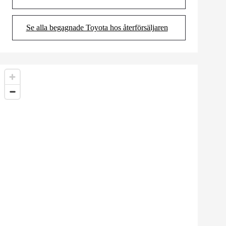
(Opens in new tab)
Se alla begagnade Toyota hos återförsäljaren
(Opens in new tab)