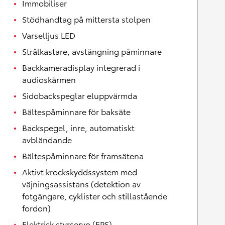
Immobiliser
Stödhandtag på mittersta stolpen
Varselljus LED
Strålkastare, avstängning påminnare
Backkameradisplay integrerad i
audioskärmen
Sidobackspeglar eluppvärmda
Bältespåminnare för baksäte
Backspegel, inre, automatiskt
avbländande
Bältespåminnare för framsätena
Aktivt krockskyddssystem med
väjningsassistans (detektion av
fotgängare, cyklister och stillastående
fordon)
Elektrisk styrservo (EPS)