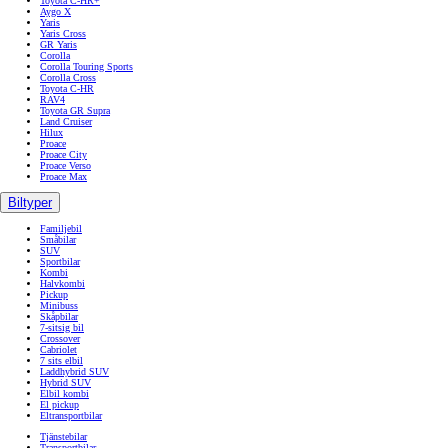
Toyota C-HR+
Aygo X
Yaris
Yaris Cross
GR Yaris
Corolla
Corolla Touring Sports
Corolla Cross
Toyota C-HR
RAV4
Toyota GR Supra
Land Cruiser
Hilux
Proace
Proace City
Proace Verso
Proace Max
Biltyper
Familjebil
Småbilar
SUV
Sportbilar
Kombi
Halvkombi
Pickup
Minibuss
Skåpbilar
7-sitsig bil
Crossover
Cabriolet
7 sits elbil
Laddhybrid SUV
Hybrid SUV
Elbil kombi
El pickup
Eltransportbilar
Tjänstebilar
Transportbilar