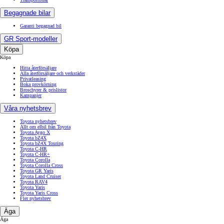
Begagnade bilar
Garanti begagnad bil
GR Sport-modeller
Köpa
Köpa
Hitta återförsäljare
Alla återförsäljare och verkstäder
Privatleasing
Boka provkörning
Broschyrer & prislistor
Kampanjer
Våra nyhetsbrev
Toyota nyhetsbrev
Allt om elbil från Toyota
Toyota Aygo X
Toyota bZ4X
Toyota bZ4X Touring
Toyota C-HR
Toyota C-HR+
Toyota Corolla
Toyota Corolla Cross
Toyota GR Yaris
Toyota Land Cruiser
Toyota RAV4
Toyota Yaris
Toyota Yaris Cross
Fler nyhetsbrev
Äga
Äga