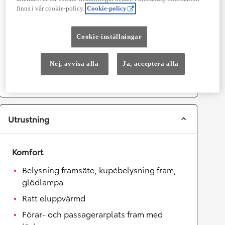
finns i vår cookie-policy.
Cookie-policy
Topphastighet
180
km/h
Acceleration 0-100km/h
7,4
sekunder
Cookie-inställningar
Växellåda
Nej, avvisa alla
Ja, acceptera alla
Drivhjul
Framhjulsdrift
Växellåda
Automat
Utrustning
Komfort
Belysning framsäte, kupébelysning fram,
glödlampa
Ratt eluppvärmd
Förar- och passagerarplats fram med