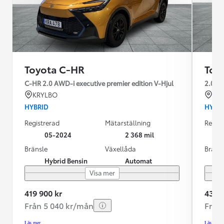
Toyota C-HR
Toy
C-HR 2.0 AWD-i executive premier edition V-Hjul
2.0 A
KRYLBO
KR
HYBRID
HYBR
Registrerad
Mätarställning
Regist
05-2024
2 368 mil
Bränsle
Växellåda
Bräns
Hybrid Bensin
Automat
Visa mer
419 900 kr
435 0
Från 5 040 kr/mån
Från
Läs mer
Läs mer