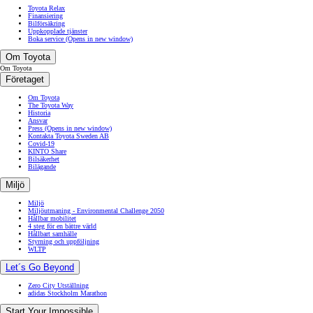
Toyota Relax
Finansiering
Bilförsäkring
Uppkopplade tjänster
Boka service
(Opens in new window)
Om Toyota
Om Toyota
Företaget
Om Toyota
The Toyota Way
Historia
Ansvar
Press
(Opens in new window)
Kontakta Toyota Sweden AB
Covid-19
KINTO Share
Bilsäkerhet
Bilägande
Miljö
Miljö
Miljöutmaning - Environmental Challenge 2050
Hållbar mobilitet
4 steg för en bättre värld
Hållbart samhälle
Styrning och uppföljning
WLTP
Let´s Go Beyond
Zero City Utställning
adidas Stockholm Marathon
Start Your Impossible