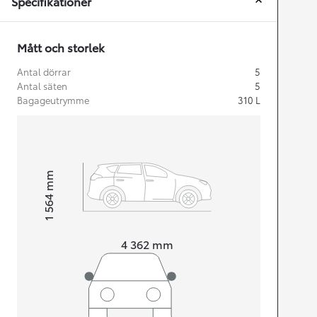
Specifikationer
Mått och storlek
Antal dörrar
5
Antal säten
5
Bagageutrymme
310
L
mm
1 564
Height
Length
4 362
mm