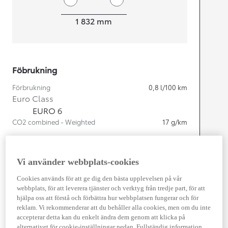
Width
1 832
mm
Föbrukning
Förbrukning
0,8
l/100 km
Euro Class
EURO 6
CO2 combined - Weighted
17
g/km
Motor
Vi använder webbplats-cookies
Cylindrar
4
Cookies används för att ge dig den bästa upplevelsen på vår
Kapacitet
1 987
cc
webbplats, för att leverera tjänster och verktyg från tredje part, för att
Effekt
164
kw (223 hk)
hjälpa oss att förstå och förbättra hur webbplatsen fungerar och för
reklam. Vi rekommenderar att du behåller alla cookies, men om du inte
accepterar detta kan du enkelt ändra dem genom att klicka på
Prestanda
alternativet för cookie-inställningar nedan. Fullständig information