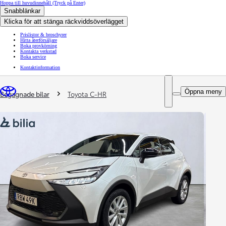
Hoppa till huvudinnehåll
(Tryck på Enter)
Snabblänkar
Klicka för att stänga räckviddsöverlägget
Prislistor & broschyrer
Hitta återförsäljare
Boka provkörning
Kontakta verkstad
Boka service
Kontaktinformation
You are here
:
Öppna meny
Begagnade bilar
Toyota C-HR