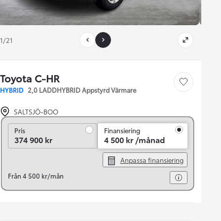
1/21
Toyota C-HR
Save car
HYBRID
2,0 LADDHYBRID Appstyrd Värmare
SALTSJÖ-BOO
Pris
Pris
Finansiering
374 900 kr
4 500 kr /månad
Anpassa finansiering
Från 4 500 kr/mån