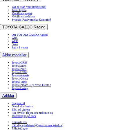
Vad är Start your impossible?
Team Toyota
Mobilitetsprojekt
Mobilitetsprodukter
Sveriges Paralympiska Kommitté
TOYOTA GAZOO Racing
Om TOYOTA GAZOO Racing
WRC
WEC
Dakar
Rally Sweden
Äldre modeller
Toyota GR86
Toyota Auris
Toyota Prius
Toyota GT86
Toyota Avensis
Toyota Celica
Toyota Verso
Toyota Proace City Verso Electric
Toyota Camry
Artiklar
Bogsera bil
Diesel eller bensin
Elbil på vintern
Hur mycket får jag dra med min bil
Mönsterdjup på däck
Kontakta oss
Håll dig uppdaterad
(Opens in new window)
Tillgänglighet