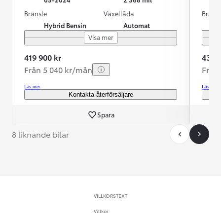
Bränsle
Växellåda
Bräns
Hybrid Bensin
Automat
Visa mer
419 900 kr
435 0
Från 5 040 kr/mån
Från
Läs mer
Läs mer
Kontakta återförsäljare
Spara
8 liknande bilar
VILLKORSTEXT
Villkor