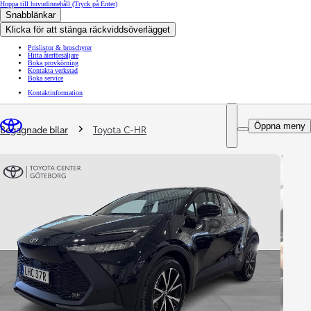
Hoppa till huvudinnehåll
(Tryck på Enter)
Snabblänkar
Klicka för att stänga räckviddsöverlägget
Prislistor & broschyrer
Hitta återförsäljare
Boka provkörning
Kontakta verkstad
Boka service
Kontaktinformation
You are here
:
Öppna meny
Begagnade bilar
Toyota C-HR