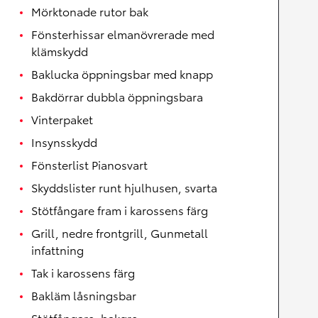
Mörktonade rutor bak
Fönsterhissar elmanövrerade med
klämskydd
Baklucka öppningsbar med knapp
Bakdörrar dubbla öppningsbara
Vinterpaket
Insynsskydd
Fönsterlist Pianosvart
Skyddslister runt hjulhusen, svarta
Stötfångare fram i karossens färg
Grill, nedre frontgrill, Gunmetall
infattning
Tak i karossens färg
Bakläm låsningsbar
Stötfångare, bakgre