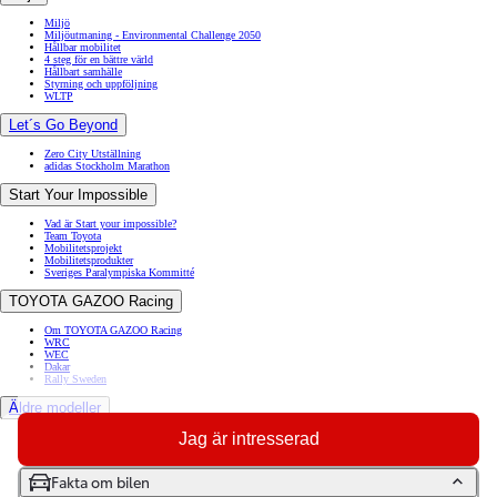
Miljö
Miljöutmaning - Environmental Challenge 2050
Hållbar mobilitet
4 steg för en bättre värld
Hållbart samhälle
Styrning och uppföljning
WLTP
Let´s Go Beyond
Zero City Utställning
adidas Stockholm Marathon
Start Your Impossible
Vad är Start your impossible?
Team Toyota
Mobilitetsprojekt
Mobilitetsprodukter
Sveriges Paralympiska Kommitté
TOYOTA GAZOO Racing
Om TOYOTA GAZOO Racing
WRC
WEC
Dakar
Rally Sweden
Äldre modeller
Jag är intresserad
Toyota GR86
Toyota Auris
Toyota Prius
Toyota GT86
Fakta om bilen
Toyota Avensis