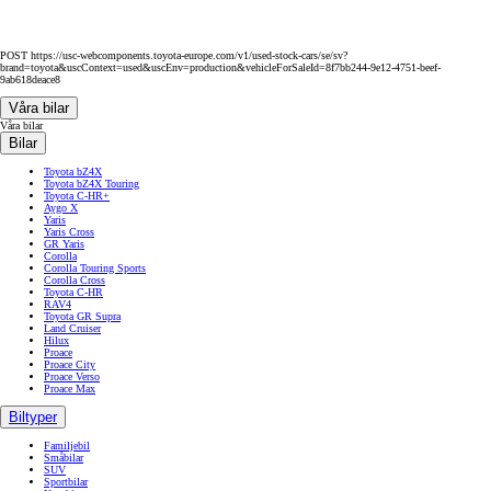
POST https://usc-webcomponents.toyota-europe.com/v1/used-stock-cars/se/sv?
brand=toyota&uscContext=used&uscEnv=production&vehicleForSaleId=8f7bb244-9e12-4751-beef-
9ab618deace8
Våra bilar
Våra bilar
Bilar
Toyota bZ4X
Toyota bZ4X Touring
Toyota C-HR+
Aygo X
Yaris
Yaris Cross
GR Yaris
Corolla
Corolla Touring Sports
Corolla Cross
Toyota C-HR
RAV4
Toyota GR Supra
Land Cruiser
Hilux
Proace
Proace City
Proace Verso
Proace Max
Biltyper
Familjebil
Småbilar
SUV
Sportbilar