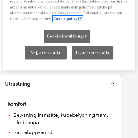
reklam. Vi rekommenderar att du behåller alla cookies, men om du inte
Prestanda
accepterar detta kan du enkelt ändra dem genom att klicka på
alternativet för cookie-inställningar nedan. Fullständig information
Topphastighet
180
km/h
finns i vår cookie-policy.
Cookie-policy
Acceleration 0-100km/h
7,4
sekunder
Cookie-inställningar
Växellåda
Nej, avvisa alla
Ja, acceptera alla
Drivhjul
Framhjulsdrift
Växellåda
Automat
Utrustning
Komfort
Belysning framsäte, kupébelysning fram,
glödlampa
Ratt eluppvärmd