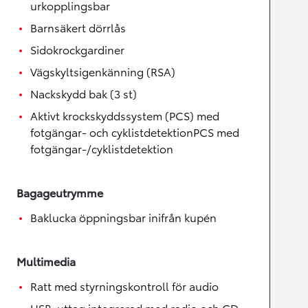
urkopplingsbar
Barnsäkert dörrlås
Sidokrockgardiner
Vägskyltsigenkänning (RSA)
Nackskydd bak (3 st)
Aktivt krockskyddssystem (PCS) med
fotgängar- och cyklistdetektionPCS med
fotgängar-/cyklistdetektion
Bagageutrymme
Baklucka öppningsbar inifrån kupén
Multimedia
Ratt med styrningskontroll för audio
USB-uttag integrerad med radio och CD