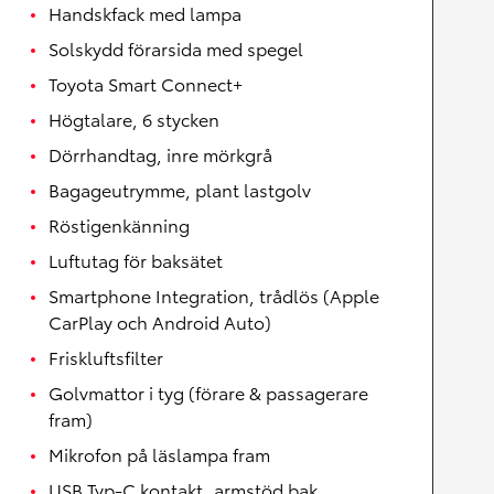
Handskfack med lampa
Solskydd förarsida med spegel
Toyota Smart Connect+
Högtalare, 6 stycken
Dörrhandtag, inre mörkgrå
Bagageutrymme, plant lastgolv
Röstigenkänning
Luftutag för baksätet
Smartphone Integration, trådlös (Apple
CarPlay och Android Auto)
Friskluftsfilter
Golvmattor i tyg (förare & passagerare
fram)
Mikrofon på läslampa fram
USB Typ-C kontakt, armstöd bak