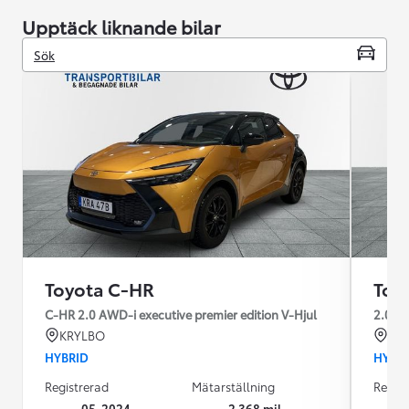
Upptäck liknande bilar
Sök
Toyota C-HR
Toy
C-HR 2.0 AWD-i executive premier edition V-Hjul
2.0 A
KRYLBO
KR
HYBRID
HYBR
Registrerad
Mätarställning
Regist
05-2024
2 368 mil