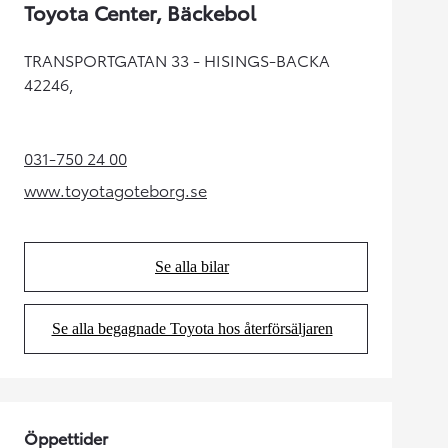
Toyota Center, Bäckebol
TRANSPORTGATAN 33 - HISINGS-BACKA
42246,
031-750 24 00
(Opens in new tab)
www.toyotagoteborg.se
(Opens in new tab)
Se alla bilar
(Opens in new tab)
Se alla begagnade Toyota hos återförsäljaren
(Opens in new tab)
Öppettider