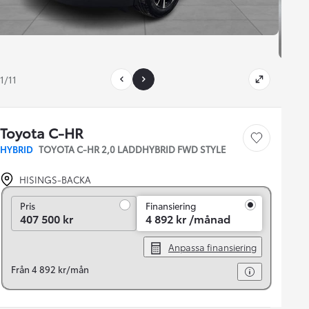
1/11
Toyota C-HR
Save car
HYBRID
TOYOTA C-HR 2,0 LADDHYBRID FWD STYLE
HISINGS-BACKA
Pris
Pris
Finansiering
407 500 kr
4 892 kr /månad
Anpassa finansiering
Från 4 892 kr/mån