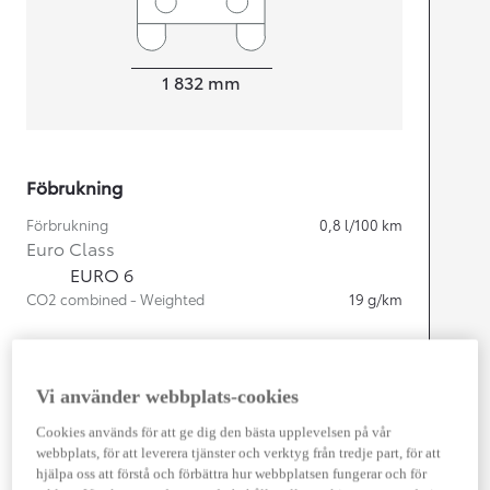
Width
1 832
mm
Föbrukning
Förbrukning
0,8
l/100 km
Euro Class
EURO 6
CO2 combined - Weighted
19
g/km
Motor
Vi använder webbplats-cookies
Cylindrar
4
Kapacitet
1 987
cc
Cookies används för att ge dig den bästa upplevelsen på vår
Effekt
164
kw (223 hk)
webbplats, för att leverera tjänster och verktyg från tredje part, för att
hjälpa oss att förstå och förbättra hur webbplatsen fungerar och för