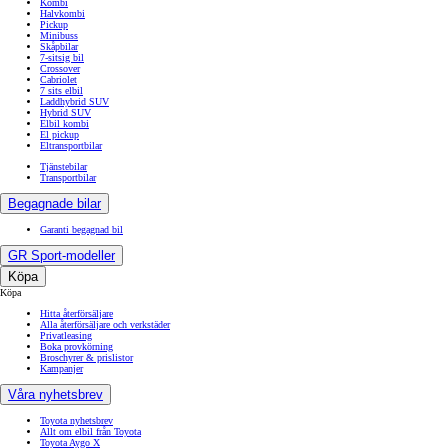
Kombi
Halvkombi
Pickup
Minibuss
Skåpbilar
7-sitsig bil
Crossover
Cabriolet
7 sits elbil
Laddhybrid SUV
Hybrid SUV
Elbil kombi
El pickup
Eltransportbilar
Tjänstebilar
Transportbilar
Begagnade bilar
Garanti begagnad bil
GR Sport-modeller
Köpa
Köpa
Hitta återförsäljare
Alla återförsäljare och verkstäder
Privatleasing
Boka provkörning
Broschyrer & prislistor
Kampanjer
Våra nyhetsbrev
Toyota nyhetsbrev
Allt om elbil från Toyota
Toyota Aygo X