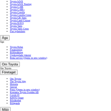
Toyota bZ4X
Toyota bZ4X Touring
Toyota C-HR
Toyota C-HR+
Toyota Corolla
Toyota Corolla Cross
Toyota GR Yaris
Toyota Land Cruiser
Toyota RAV4
Toyota Yaris
Toyota Yaris Cross
Fler nyhetsbrev
Äga
Äga
Toyota Relax
Finansiering
Bilförsäkring
Uppkopplade tjänster
Boka service
(Opens in new window)
Om Toyota
Om Toyota
Företaget
Om Toyota
The Toyota Way
Historia
Ansvar
Press
(Opens in new window)
Kontakta Toyota Sweden AB
Covid-19
KINTO Share
Bilsäkerhet
Bilägande
Miljö