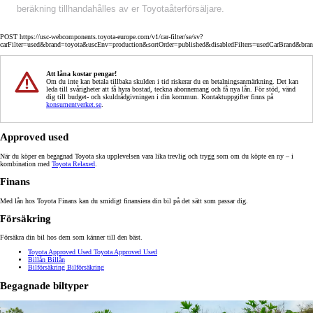
beräkning tillhandahålles av er Toyotaåterförsäljare.
POST https://usc-webcomponents.toyota-europe.com/v1/car-filter/se/sv?
carFilter=used&brand=toyota&uscEnv=production&sortOrder=published&disabledFilters=usedCarBrand&bra
Att låna kostar pengar!
Om du inte kan betala tillbaka skulden i tid riskerar du en betalningsanmärkning. Det kan
leda till svårigheter att få hyra bostad, teckna abonnemang och få nya lån. För stöd, vänd
dig till budget- och skuldrådgivningen i din kommun. Kontaktuppgifter finns på
konsumentverket.se
.
Approved used
När du köper en begagnad Toyota ska upplevelsen vara lika trevlig och trygg som om du köpte en ny – i
kombination med
Toyota Relaxed
.
Finans
Med lån hos Toyota Finans kan du smidigt finansiera din bil på det sätt som passar dig.
Försäkring
Försäkra din bil hos dem som känner till den bäst.
Toyota Approved Used
Toyota Approved Used
Billån
Billån
Bilförsäkring
Bilförsäkring
Begagnade biltyper