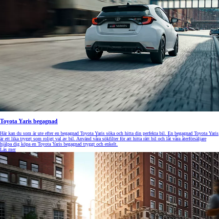
Toyota Yaris begagnad
Här kan du som är ute efter en begagnad Toyota Yaris söka och hitta din perfekta bil. En begagnad Toyota Yaris
är ett lika tryggt som roligt val av bil. Använd våra sökfilter för att hitta rätt bil och låt våra återförsäljare
hjälpa dig köpa en Toyota Yaris begagnad tryggt och enkelt.
Läs mer