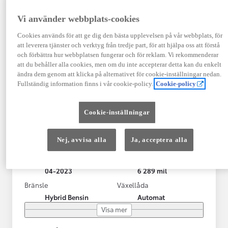
Vi använder webbplats-cookies
Cookies används för att ge dig den bästa upplevelsen på vår webbplats, för
att leverera tjänster och verktyg från tredje part, för att hjälpa oss att förstå
och förbättra hur webbplatsen fungerar och för reklam. Vi rekommenderar
att du behåller alla cookies, men om du inte accepterar detta kan du enkelt
ändra dem genom att klicka på alternativet för cookie-inställningar nedan.
Fullständig information finns i vår cookie-policy.
Cookie-policy
Toyota Yaris Cross
Cookie-inställningar
Toyota Yaris Cross 1,5 Hybrid Adventure Drag V-Hjul
KRYLBO
Nej, avvisa alla
Ja, acceptera alla
HYBRID
Registrerad
Mätarställning
04-2023
6 289 mil
Bränsle
Växellåda
Hybrid Bensin
Automat
Visa mer