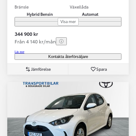
Bränsle
Växellåda
Hybrid Bensin
Automat
Visa mer
344 900 kr
Från 4 140 kr/mån
Läs mer
Kontakta återförsäljare
Jämförelse
Spara