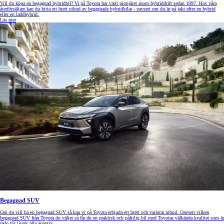
Vill du köpa en begagnad hybridbil? Vi på Toyota har varit pionjärer inom hybriddrift sedan 1997. Hos våra
återförsäljare kan du hitta ett brett utbud av begagnade hybridbilar - oavsett om du är på jakt efter en hybrid
eller en laddhybrid.
Läs mer
Begagnad SUV
Om du vill ha en begagnad SUV så kan vi på Toyota erbjuda ett brett och varierat utbud. Oavsett vilken
begagnad SUV från Toyota du väljer så får du en praktisk och pålitlig bil med Toyotas välkända kvalitet som är
redo för livets alla äventyr.