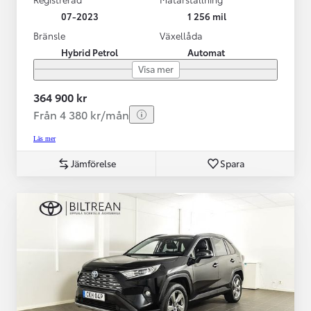
07-2023
1 256 mil
Bränsle
Växellåda
Hybrid Petrol
Automat
Visa mer
364 900 kr
Från 4 380 kr/mån
Läs mer
Jämförelse
Spara