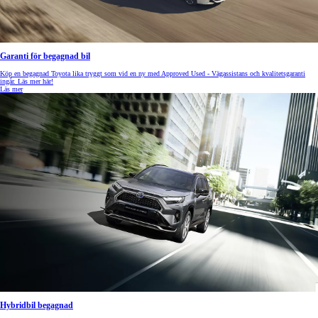
Garanti för begagnad bil
Köp en begagnad Toyota lika tryggt som vid en ny med Approved Used - Vägassistans och kvalitetsgaranti
ingår. Läs mer här!
Läs mer
Hybridbil begagnad