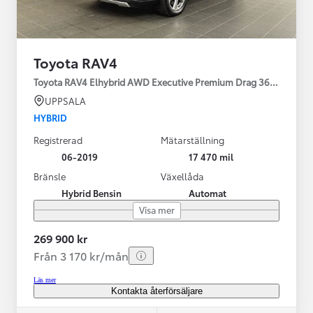
Toyota RAV4
Toyota RAV4 Elhybrid AWD Executive Premium Drag 360-kamera 
UPPSALA
HYBRID
Registrerad
Mätarställning
06-2019
17 470 mil
Bränsle
Växellåda
Hybrid Bensin
Automat
Visa mer
269 900 kr
Från 3 170 kr/mån
Läs mer
Kontakta återförsäljare