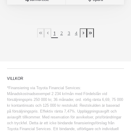
1
2
3
4
First Page
Previous page
Next page
Last Page
VILLKOR
*Finansiering via Toyota Financial Services:
Månadskostnadsexempel 2 234 kr/mån med Fördelslån vid
försäljningspris 250 000 kr, 36 månader, ord. rörlig ränta 6,69, 75 000
kr kontantinsats och 125 000 kr restskuld. Restskulden är baserad
på försäljningspris. Effektiv ränta 7,47%. Uppläggningsavgift och
aviavgift tillkommer. Med reservation för avvikelser, prisförändringar
och tryckfel. Detta är ett icke bindande finansieringsförslag från
Toyota Financial Services. Ett bindande, utförligare och individuell