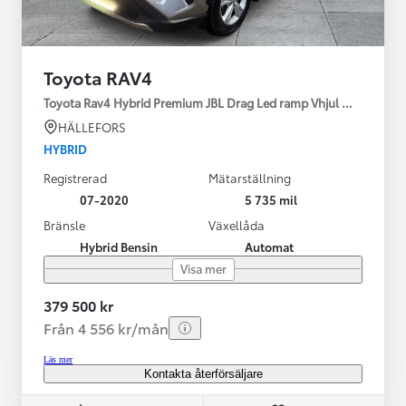
Toyota RAV4
Toyota Rav4 Hybrid Premium JBL Drag Led ramp Vhjul motorv
HÄLLEFORS
HYBRID
Registrerad
Mätarställning
07-2020
5 735 mil
Bränsle
Växellåda
Hybrid Bensin
Automat
Visa mer
379 500 kr
Från 4 556 kr/mån
Läs mer
Kontakta återförsäljare