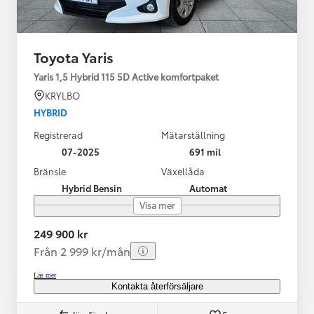
Toyota Yaris
Yaris 1,5 Hybrid 115 5D Active komfortpaket
KRYLBO
HYBRID
Registrerad
Mätarställning
07-2025
691 mil
Bränsle
Växellåda
Hybrid Bensin
Automat
Visa mer
249 900 kr
Från 2 999 kr/mån
Läs mer
Kontakta återförsäljare