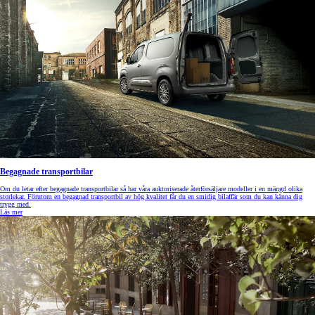
Begagnade transportbilar
Om du letar efter begagnade transportbilar så har våra auktoriserade återförsäljare modeller i en mängd olika
storlekar. Förutom en begagnad transportbil av hög kvalitet får du en smidig bilaffär som du kan känna dig
trygg med.
Läs mer