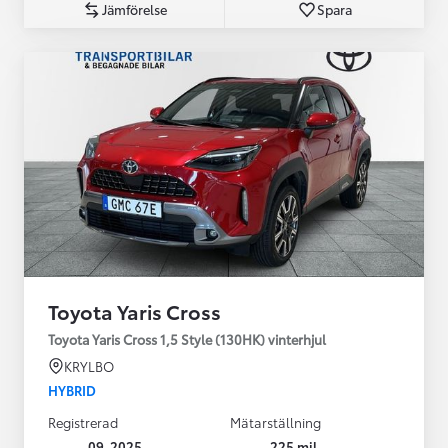
Jämförelse
Spara
Toyota Yaris Cross
Toyota Yaris Cross 1,5 Style (130HK) vinterhjul
KRYLBO
HYBRID
Registrerad
Mätarställning
09-2025
225 mil