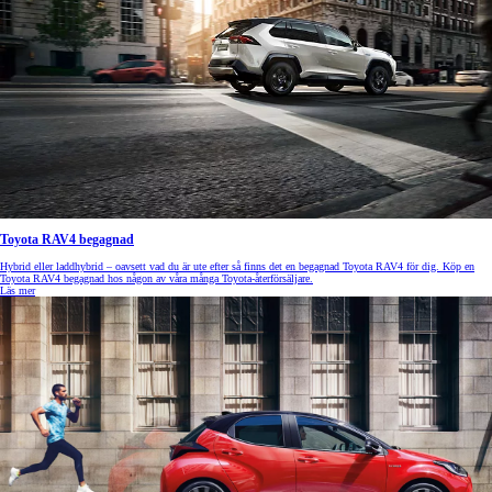
Toyota RAV4 begagnad
Hybrid eller laddhybrid – oavsett vad du är ute efter så finns det en begagnad Toyota RAV4 för dig. Köp en
Toyota RAV4 begagnad hos någon av våra många Toyota-återförsäljare.
Läs mer