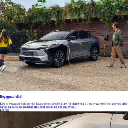
Begagnad elbil
Köp en begagnad elbil hos din lokala Toyota-återförsäljare. Vi hjälper dig till en trygg, enkel och prisvärd affär
när du har hittat en begagnad elbil som passar dig och din livsstil.
Läs mer