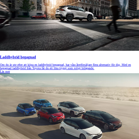
Laddhybrid begagnad
Om du är ute efter att köpa en laddhybrid begagnad, har våra återförsäljare flera alternativ för dig. Med en
begagnad laddhybrid från Toyota får du ett lika tryggt som roligt bilägande.
Läs mer