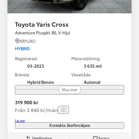
Toyota Yaris Cross
Adventure Pluspkt JBL V-Hjul
KRYLBO
HYBRID
Registrerad
Mätarställning
03-2023
3 635 mil
Bränsle
Växellåda
Hybrid Bensin
Automat
Visa mer
319 900 kr
Från 3 840 kr/mån
Läs mer
Kontakta återförsäljare
Jämförelse
Spara