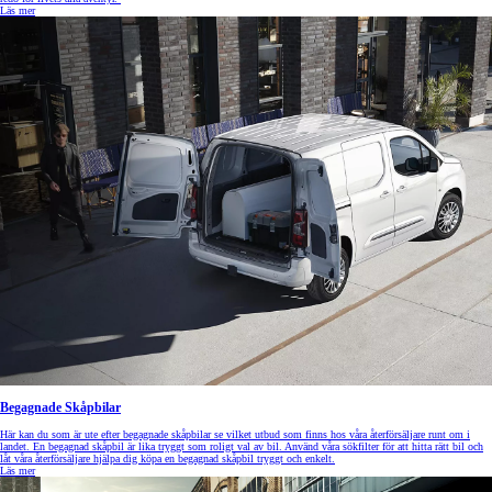
Läs mer
Begagnade Skåpbilar
Här kan du som är ute efter begagnade skåpbilar se vilket utbud som finns hos våra återförsäljare runt om i
landet. En begagnad skåpbil är lika tryggt som roligt val av bil. Använd våra sökfilter för att hitta rätt bil och
låt våra återförsäljare hjälpa dig köpa en begagnad skåpbil tryggt och enkelt.
Läs mer