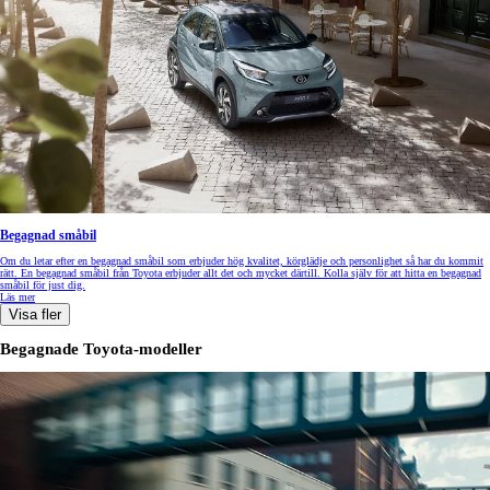
Begagnad småbil
Om du letar efter en begagnad småbil som erbjuder hög kvalitet, körglädje och personlighet så har du kommit
rätt. En begagnad småbil från Toyota erbjuder allt det och mycket därtill. Kolla själv för att hitta en begagnad
småbil för just dig.
Läs mer
Visa fler
Begagnade Toyota-modeller