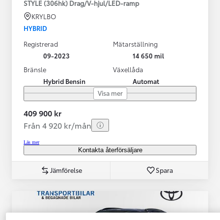
STYLE (306hk) Drag/V-hjul/LED-ramp
KRYLBO
HYBRID
Registrerad
Mätarställning
09-2023
14 650 mil
Bränsle
Växellåda
Hybrid Bensin
Automat
Visa mer
409 900 kr
Från 4 920 kr/mån
Läs mer
Kontakta återförsäljare
Jämförelse
Spara