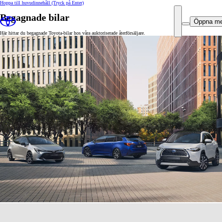
Hoppa till huvudinnehåll
(Tryck på Enter)
Begagnade bilar
Öppna m
Här hittar du begagnade Toyota-bilar hos våra auktoriserade återförsäljare.