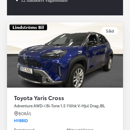
12 månaders vägassistans
Såld
Toyota Yaris Cross
Adventure AWD-i Bi-Tone 1.5 116hk V-Hjul Drag JBL
BORÅS
HYBRID
Registrerad
Mätarställning