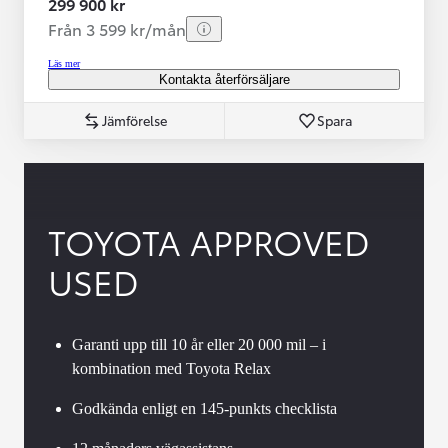
299 900 kr
Från 3 599 kr/mån
Läs mer
Kontakta återförsäljare
Jämförelse
Spara
TOYOTA APPROVED
USED
Garanti upp till 10 år eller 20 000 mil – i
kombination med Toyota Relax
Godkända enligt en 145-punkts checklista