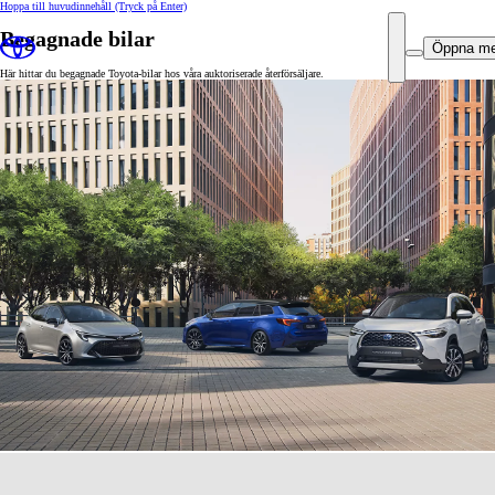
Hoppa till huvudinnehåll
(Tryck på Enter)
Begagnade bilar
Öppna m
Här hittar du begagnade Toyota-bilar hos våra auktoriserade återförsäljare.