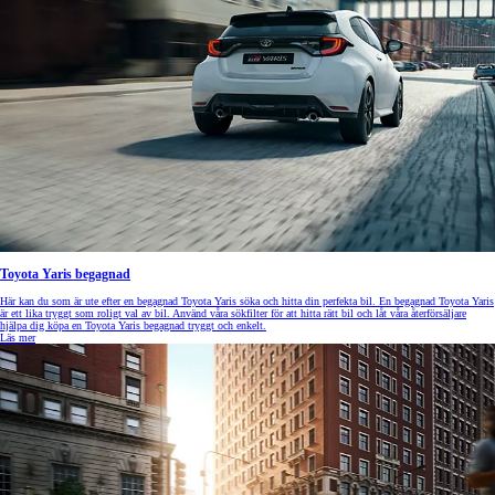
Toyota Yaris begagnad
Här kan du som är ute efter en begagnad Toyota Yaris söka och hitta din perfekta bil. En begagnad Toyota Yaris
är ett lika tryggt som roligt val av bil. Använd våra sökfilter för att hitta rätt bil och låt våra återförsäljare
hjälpa dig köpa en Toyota Yaris begagnad tryggt och enkelt.
Läs mer