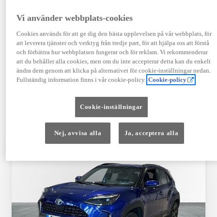
TOYOTA APPROVED
Vi använder webbplats-cookies
USED
Cookies används för att ge dig den bästa upplevelsen på vår webbplats, för
att leverera tjänster och verktyg från tredje part, för att hjälpa oss att förstå
och förbättra hur webbplatsen fungerar och för reklam. Vi rekommenderar
Garanti upp till 10 år eller 20 000 mil – i
att du behåller alla cookies, men om du inte accepterar detta kan du enkelt
kombination med Toyota Relax
ändra dem genom att klicka på alternativet för cookie-inställningar nedan.
Fullständig information finns i vår cookie-policy.
Cookie-policy
Godkända enligt en 145-punkts checklista
Cookie-inställningar
12 månaders vägassistans
Nej, avvisa alla
Ja, acceptera alla