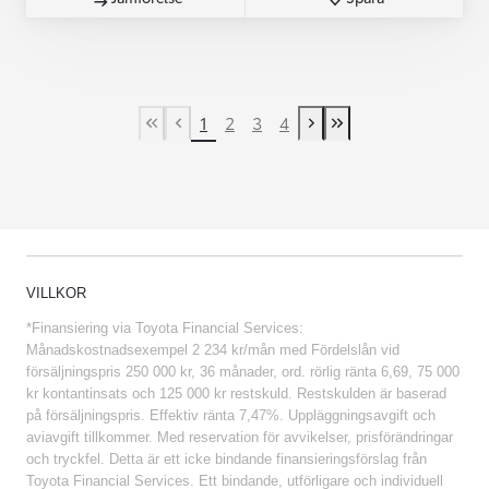
1
2
3
4
First Page
Previous page
Next page
Last Page
VILLKOR
*Finansiering via Toyota Financial Services:
Månadskostnadsexempel 2 234 kr/mån med Fördelslån vid
försäljningspris 250 000 kr, 36 månader, ord. rörlig ränta 6,69, 75 000
kr kontantinsats och 125 000 kr restskuld. Restskulden är baserad
på försäljningspris. Effektiv ränta 7,47%. Uppläggningsavgift och
aviavgift tillkommer. Med reservation för avvikelser, prisförändringar
och tryckfel. Detta är ett icke bindande finansieringsförslag från
Toyota Financial Services. Ett bindande, utförligare och individuell