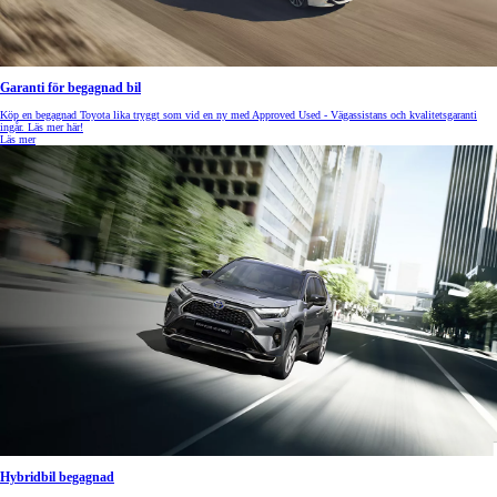
Garanti för begagnad bil
Köp en begagnad Toyota lika tryggt som vid en ny med Approved Used - Vägassistans och kvalitetsgaranti
ingår. Läs mer här!
Läs mer
Hybridbil begagnad