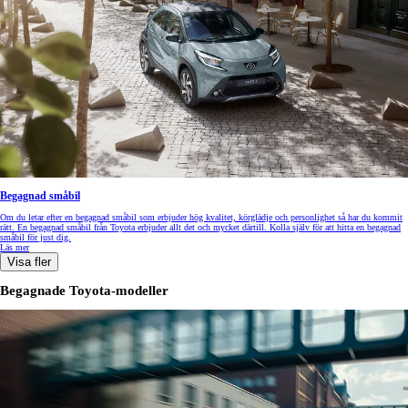
Begagnad småbil
Om du letar efter en begagnad småbil som erbjuder hög kvalitet, körglädje och personlighet så har du kommit
rätt. En begagnad småbil från Toyota erbjuder allt det och mycket därtill. Kolla själv för att hitta en begagnad
småbil för just dig.
Läs mer
Visa fler
Begagnade Toyota-modeller