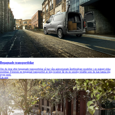
Begagnade transportbilar
Om du letar efter begagnade transportbilar så har våra auktoriserade återförsäljare modeller i en mängd olika
storlekar. Förutom en begagnad transportbil av hög kvalitet får du en smidig bilaffär som du kan känna dig
trygg med.
Läs mer