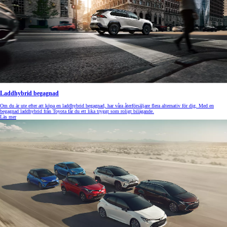
Laddhybrid begagnad
Om du är ute efter att köpa en laddhybrid begagnad, har våra återförsäljare flera alternativ för dig. Med en
begagnad laddhybrid från Toyota får du ett lika tryggt som roligt bilägande.
Läs mer