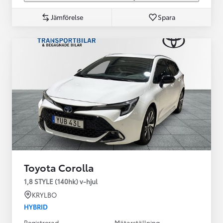
Jämförelse
Spara
Toyota Corolla
1,8 STYLE (140hk) v-hjul
KRYLBO
HYBRID
Registrerad
Mätarställning