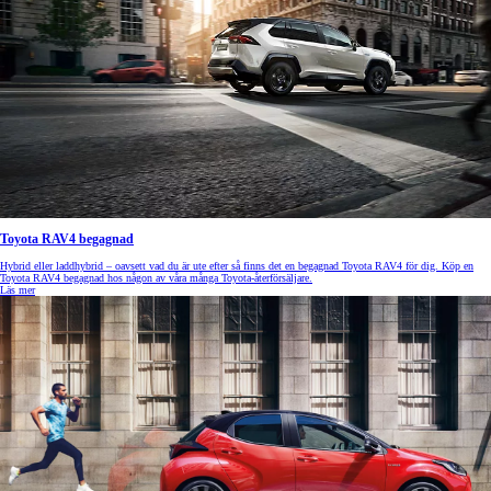
Toyota RAV4 begagnad
Hybrid eller laddhybrid – oavsett vad du är ute efter så finns det en begagnad Toyota RAV4 för dig. Köp en
Toyota RAV4 begagnad hos någon av våra många Toyota-återförsäljare.
Läs mer