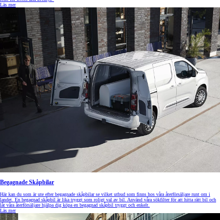
Läs mer
Begagnade Skåpbilar
Här kan du som är ute efter begagnade skåpbilar se vilket utbud som finns hos våra återförsäljare runt om i
landet. En begagnad skåpbil är lika tryggt som roligt val av bil. Använd våra sökfilter för att hitta rätt bil och
låt våra återförsäljare hjälpa dig köpa en begagnad skåpbil tryggt och enkelt.
Läs mer