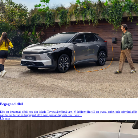
Begagnad elbil
Köp en begagnad elbil hos din lokala Toyota-återförsäljare. Vi hjälper dig till en trygg, enkel och prisvärd affär
när du har hittat en begagnad elbil som passar dig och din livsstil.
Läs mer