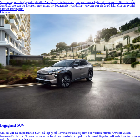
Vill du köpa en begagnad hybridbil? Vi på Toyota har varit pionjärer inom hybriddrift sedan 1997. Hos våra
återförsäljare kan du hitta ett brett utbud av begagnade hybridbilar - oavsett om du är på jakt efter en hybrid
eller en laddhybrid.
Läs mer
Begagnad SUV
Om du vill ha en begagnad SUV så kan vi på Toyota erbjuda ett brett och varierat utbud. Oavsett vilken
begagnad SUV från Toyota du väljer så får du en praktisk och pålitlig bil med Toyotas välkända kvalitet som är
redo för livets alla äventyr.