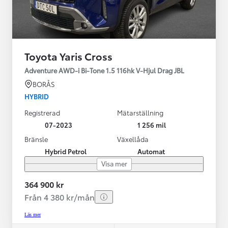
Toyota Yaris Cross
Adventure AWD-i Bi-Tone 1.5 116hk V-Hjul Drag JBL
BORÅS
HYBRID
Registrerad
Mätarställning
07-2023
1 256 mil
Bränsle
Växellåda
Hybrid Petrol
Automat
Visa mer
364 900 kr
Från 4 380 kr/mån
Läs mer