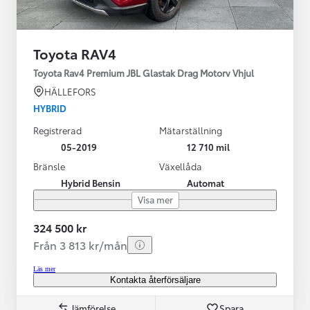
Toyota RAV4
Toyota Rav4 Premium JBL Glastak Drag Motorv Vhjul
HÄLLEFORS
HYBRID
Registrerad
Mätarställning
05-2019
12 710 mil
Bränsle
Växellåda
Hybrid Bensin
Automat
Visa mer
324 500 kr
Från 3 813 kr/mån
Läs mer
Kontakta återförsäljare
Jämförelse
Spara