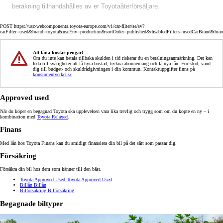
beräkning tillhandahålles av er Toyotaåterförsäljare.
POST https://usc-webcomponents.toyota-europe.com/v1/car-filter/se/sv?
carFilter=used&brand=toyota&uscEnv=production&sortOrder=published&disabledFilters=usedCarBrand&bra
Att låna kostar pengar!
Om du inte kan betala tillbaka skulden i tid riskerar du en betalningsanmärkning. Det kan
leda till svårigheter att få hyra bostad, teckna abonnemang och få nya lån. För stöd, vänd
dig till budget- och skuldrådgivningen i din kommun. Kontaktuppgifter finns på
konsumentverket.se
.
Approved used
När du köper en begagnad Toyota ska upplevelsen vara lika trevlig och trygg som om du köpte en ny – i
kombination med
Toyota Relaxed
.
Finans
Med lån hos Toyota Finans kan du smidigt finansiera din bil på det sätt som passar dig.
Försäkring
Försäkra din bil hos dem som känner till den bäst.
Toyota Approved Used
Toyota Approved Used
Billån
Billån
Bilförsäkring
Bilförsäkring
Begagnade biltyper