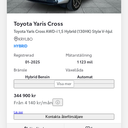
Toyota Yaris Cross
Toyota Yaris Cross AWD-i 1,5 Hybrid (130HK) Style V-hjul
KRYLBO
HYBRID
Registrerad
Mätarställning
01-2025
1 123 mil
Bränsle
Växellåda
Hybrid Bensin
Automat
Visa mer
344 900 kr
Från 4 140 kr/mån
Läs mer
Kontakta återförsäljare