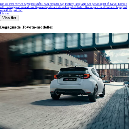
Om du letar efter en begagnad småbil som erbjuder hög kvalitet, körglädje och personlighet så har du kommit
rätt. En begagnad småbil från Toyota erbjuder allt det och mycket därtill. Kolla själv för att hitta en begagnad
småbil för just dig.
Läs mer
Visa fler
Begagnade Toyota-modeller