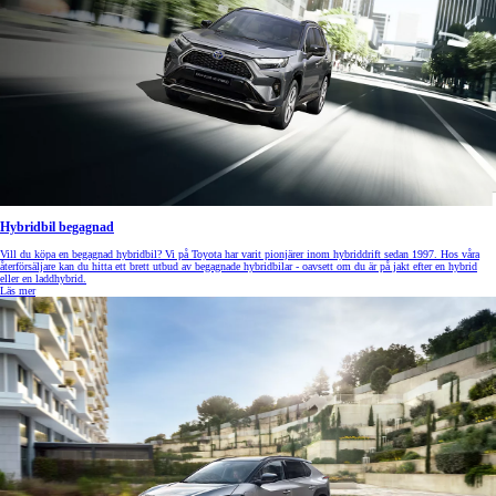
Hybridbil begagnad
Vill du köpa en begagnad hybridbil? Vi på Toyota har varit pionjärer inom hybriddrift sedan 1997. Hos våra
återförsäljare kan du hitta ett brett utbud av begagnade hybridbilar - oavsett om du är på jakt efter en hybrid
eller en laddhybrid.
Läs mer