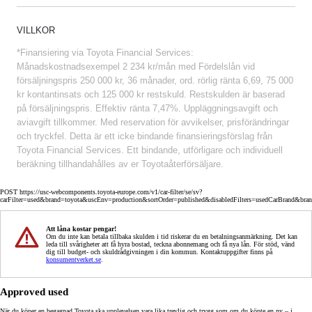
VILLKOR
*Finansiering via Toyota Financial Services:
Månadskostnadsexempel 2 234 kr/mån med Fördelslån vid
försäljningspris 250 000 kr, 36 månader, ord. rörlig ränta 6,69, 75 000
kr kontantinsats och 125 000 kr restskuld. Restskulden är baserad
på försäljningspris. Effektiv ränta 7,47%. Uppläggningsavgift och
aviavgift tillkommer. Med reservation för avvikelser, prisförändringar
och tryckfel. Detta är ett icke bindande finansieringsförslag från
Toyota Financial Services. Ett bindande, utförligare och individuell
beräkning tillhandahålles av er Toyotaåterförsäljare.
POST https://usc-webcomponents.toyota-europe.com/v1/car-filter/se/sv?
carFilter=used&brand=toyota&uscEnv=production&sortOrder=published&disabledFilters=usedCarBrand&bra
Att låna kostar pengar!
Om du inte kan betala tillbaka skulden i tid riskerar du en betalningsanmärkning. Det kan
leda till svårigheter att få hyra bostad, teckna abonnemang och få nya lån. För stöd, vänd
dig till budget- och skuldrådgivningen i din kommun. Kontaktuppgifter finns på
konsumentverket.se
.
Approved used
När du köper en begagnad Toyota ska upplevelsen vara lika trevlig och trygg som om du köpte en ny – i