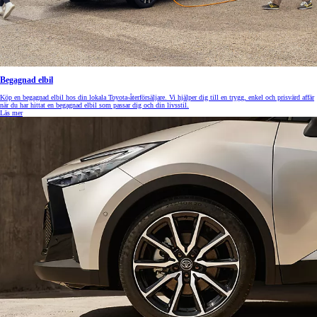
Begagnad elbil
Köp en begagnad elbil hos din lokala Toyota-återförsäljare. Vi hjälper dig till en trygg, enkel och prisvärd affär
när du har hittat en begagnad elbil som passar dig och din livsstil.
Läs mer