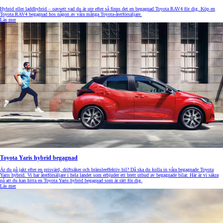
Hybrid eller laddhybrid – oavsett vad du är ute efter så finns det en begagnad Toyota RAV4 för dig. Köp en
Toyota RAV4 begagnad hos någon av våra många Toyota-återförsäljare.
Läs mer
Toyota Yaris hybrid begagnad
Är du på jakt efter en prisvärd, driftsäker och bränsleeffektiv bil? Då ska du kolla in våra begagnade Toyota
Yaris hybrid. Vi har återförsäljare i hela landet som erbjuder ett brett utbud av begagnade bilar. Här är vi säkra
på att du kan hitta en Toyota Yaris hybrid begagnad som är rätt för dig.
Läs mer