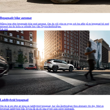
Begagnade bilar automat
Många letar efter begagnade bilar med automat. Om du vill göra en trygg och bra affär på en begagnad bil med
automat ska du kolla in utbudet hos våra Toyota-återförsäljare.
Läs mer
Laddhybrid begagnad
Om du är ute efter att köpa en laddhybrid begagnad, har våra återförsäljare flera alternativ för dig. Med en
begagnad laddhybrid från Toyota får du ett lika tryggt som roligt bilägande.