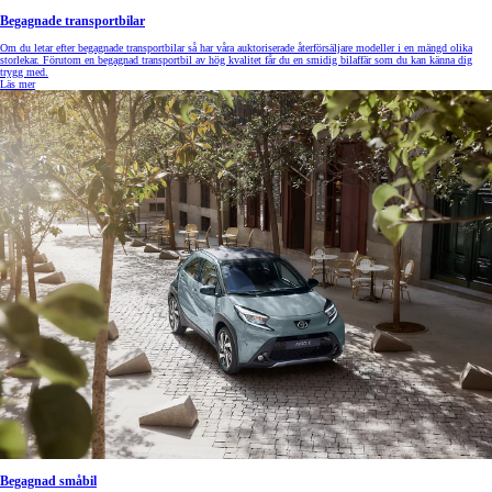
Begagnade transportbilar
Om du letar efter begagnade transportbilar så har våra auktoriserade återförsäljare modeller i en mängd olika
storlekar. Förutom en begagnad transportbil av hög kvalitet får du en smidig bilaffär som du kan känna dig
trygg med.
Läs mer
Begagnad småbil