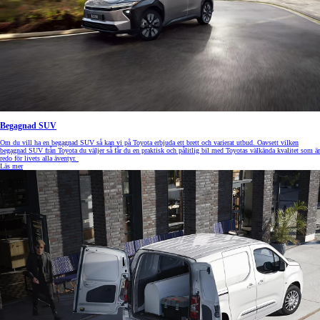
Begagnad SUV
Om du vill ha en begagnad SUV så kan vi på Toyota erbjuda ett brett och varierat utbud. Oavsett vilken
begagnad SUV från Toyota du väljer så får du en praktisk och pålitlig bil med Toyotas välkända kvalitet som är
redo för livets alla äventyr.
Läs mer