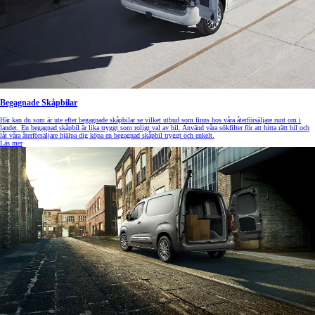
Begagnade Skåpbilar
Här kan du som är ute efter begagnade skåpbilar se vilket utbud som finns hos våra återförsäljare runt om i
landet. En begagnad skåpbil är lika tryggt som roligt val av bil. Använd våra sökfilter för att hitta rätt bil och
låt våra återförsäljare hjälpa dig köpa en begagnad skåpbil tryggt och enkelt.
Läs mer