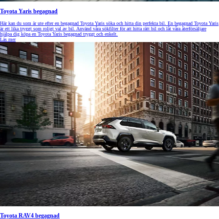
Toyota Yaris begagnad
Här kan du som är ute efter en begagnad Toyota Yaris söka och hitta din perfekta bil. En begagnad Toyota Yaris
är ett lika tryggt som roligt val av bil. Använd våra sökfilter för att hitta rätt bil och låt våra återförsäljare
hjälpa dig köpa en Toyota Yaris begagnad tryggt och enkelt.
Läs mer
Toyota RAV4 begagnad