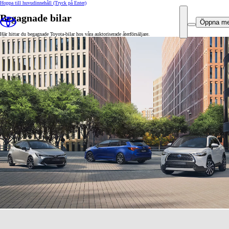
Hoppa till huvudinnehåll
(Tryck på Enter)
Begagnade bilar
Öppna m
Här hittar du begagnade Toyota-bilar hos våra auktoriserade återförsäljare.