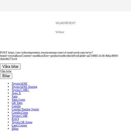
VILLKORSTEXT
Villkor
POST https://usc-webcomponents.toyota-europe.com/v1/used-stock-cars/se/sv?
brand=toyota&uscContext=used&uscEnv=production&vehicleForSaleId=aa724885-3c18-4b6a-8094-
3b6c86173c18
Våra bilar
Våra bilar
Bilar
Toyota bZ4X
Toyota bZ4X Touring
Toyota C-HR+
Aygo X
Yaris
Yaris Cross
GR Yaris
Corolla
Corolla Touring Sports
Corolla Cross
Toyota C-HR
RAV4
Toyota GR Supra
Land Cruiser
Hilux