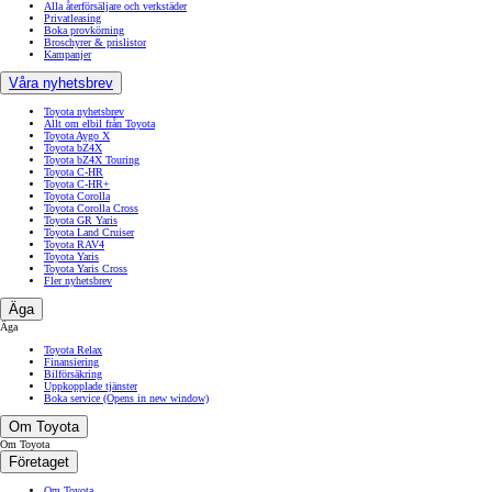
Alla återförsäljare och verkstäder
Privatleasing
Boka provkörning
Broschyrer & prislistor
Kampanjer
Våra nyhetsbrev
Toyota nyhetsbrev
Allt om elbil från Toyota
Toyota Aygo X
Toyota bZ4X
Toyota bZ4X Touring
Toyota C-HR
Toyota C-HR+
Toyota Corolla
Toyota Corolla Cross
Toyota GR Yaris
Toyota Land Cruiser
Toyota RAV4
Toyota Yaris
Toyota Yaris Cross
Fler nyhetsbrev
Äga
Äga
Toyota Relax
Finansiering
Bilförsäkring
Uppkopplade tjänster
Boka service
(Opens in new window)
Om Toyota
Om Toyota
Företaget
Om Toyota