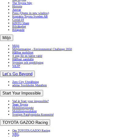
The Toyota Way
Historia
Ansvar
Press
(Opens in new window)
Kontakta Toyota Sweden AB
Covid-19
KINTO Share
Bilsäkerhet
Bilägande
Miljö
Miljö
Miljöutmaning - Environmental Challenge 2050
Hållbar mobilitet
4 steg för en bättre värld
Hållbart samhälle
Styrning och uppföljning
WLTP
Let´s Go Beyond
Zero City Utställning
adidas Stockholm Marathon
Start Your Impossible
Vad är Start your impossible?
Team Toyota
Mobilitetsprojekt
Mobilitetsprodukter
Sveriges Paralympiska Kommitté
TOYOTA GAZOO Racing
Om TOYOTA GAZOO Racing
WRC