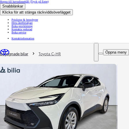
Hoppa till huvudinnehåll
(Tryck på Enter)
Snabblänkar
Klicka för att stänga räckviddsöverlägget
Prislistor & broschyrer
Hitta återförsäljare
Boka provkörning
Kontakta verkstad
Boka service
Kontaktinformation
You are here
:
Öppna meny
Begagnade bilar
Toyota C-HR