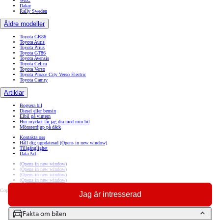
WEC
Dakar
Rally Sweden
Äldre modeller
Toyota GR86
Toyota Auris
Toyota Prius
Toyota GT86
Toyota Avensis
Toyota Celica
Toyota Verso
Toyota Proace City Verso Electric
Toyota Camry
Artiklar
Bogsera bil
Diesel eller bensin
Elbil på vintern
Hur mycket får jag dra med min bil
Mönsterdjup på däck
Kontakta oss
Håll dig uppdaterad
(Opens in new window)
Tillgänglighet
Data Act
(Opens in new window)
(Opens in new window)
(Opens in new window)
(Opens in new window)
Copyright © Toyota 2026
Jag är intresserad
Sajtpolicy
Integritetspolicy
Cookiepolicy
Fakta om bilen
Sammanställning av personuppgiftsbehandlingar