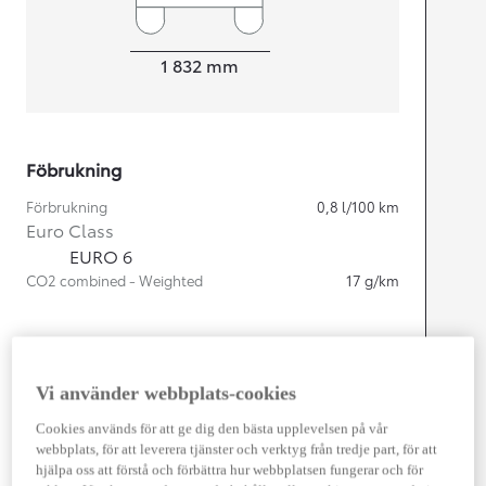
Width
1 832
mm
Föbrukning
Förbrukning
0,8
l/100 km
Euro Class
EURO 6
CO2 combined - Weighted
17
g/km
Motor
Cylindrar
4
Vi använder webbplats-cookies
Kapacitet
1 987
cc
Effekt
164
kw (223 hk)
Cookies används för att ge dig den bästa upplevelsen på vår
webbplats, för att leverera tjänster och verktyg från tredje part, för att
hjälpa oss att förstå och förbättra hur webbplatsen fungerar och för