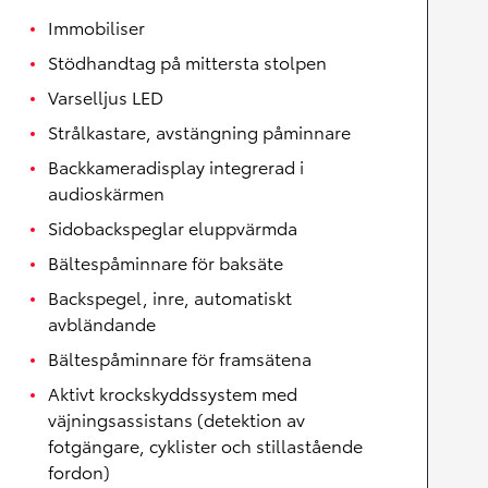
Immobiliser
Stödhandtag på mittersta stolpen
Varselljus LED
Strålkastare, avstängning påminnare
Backkameradisplay integrerad i
audioskärmen
Sidobackspeglar eluppvärmda
Bältespåminnare för baksäte
Backspegel, inre, automatiskt
avbländande
Bältespåminnare för framsätena
Aktivt krockskyddssystem med
väjningsassistans (detektion av
fotgängare, cyklister och stillastående
fordon)