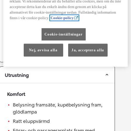
Prestanda
reklam. Vi rekommenderar att du behåller alla cookies, men om du inte
accepterar detta kan du enkelt ändra dem genom att klicka på
Topphastighet
180
km/h
alternativet för cookie-inställningar nedan. Fullständig information
Acceleration 0-100km/h
7,4
sekunder
finns i vår cookie-policy.
Cookie-policy
Cookie-inställningar
Växellåda
Drivhjul
Framhjulsdrift
Nej, avvisa alla
Ja, acceptera alla
Växellåda
Automat
Utrustning
Komfort
Belysning framsäte, kupébelysning fram,
glödlampa
Ratt eluppvärmd
Förar- och passagerarplats fram med