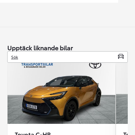
Upptäck liknande bilar
Sök
Toyota C-HR
Toy