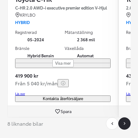
C-HR 2.0 AWD-i executive premier edition V-Hjul
2.0 A
KRYLBO
KR
HYBRID
HYBR
Registrerad
Mätarställning
Regist
05-2024
2 368 mil
Bränsle
Växellåda
Bräns
Hybrid Bensin
Automat
Visa mer
419 900 kr
435 0
Från 5 040 kr/mån
Från
Läs mer
Läs mer
Kontakta återförsäljare
Spara
8 liknande bilar