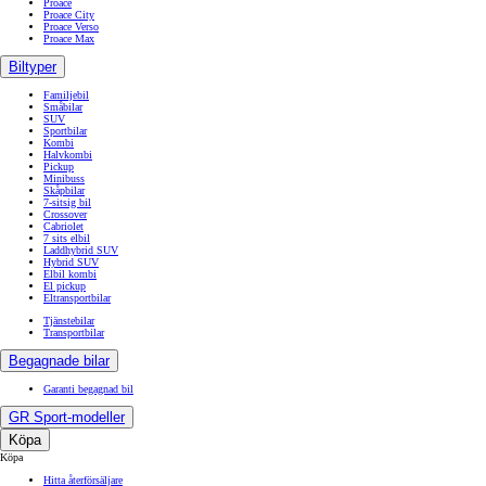
Proace
Proace City
Proace Verso
Proace Max
Biltyper
Familjebil
Småbilar
SUV
Sportbilar
Kombi
Halvkombi
Pickup
Minibuss
Skåpbilar
7-sitsig bil
Crossover
Cabriolet
7 sits elbil
Laddhybrid SUV
Hybrid SUV
Elbil kombi
El pickup
Eltransportbilar
Tjänstebilar
Transportbilar
Begagnade bilar
Garanti begagnad bil
GR Sport-modeller
Köpa
Köpa
Hitta återförsäljare