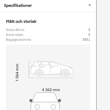
Specifikationer
Mått och storlek
Antal dörrar
5
Antal säten
5
Bagageutrymme
310
L
mm
1 564
Height
Length
4 362
mm