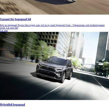
Garanti för begagnad bil
Köp en begagnad Toyota lika tryggt som vid en ny med Approved Used - Vägassistans och kvalitetsgaranti
ingår. Läs mer här!
Läs mer
Hybridbil begagnad