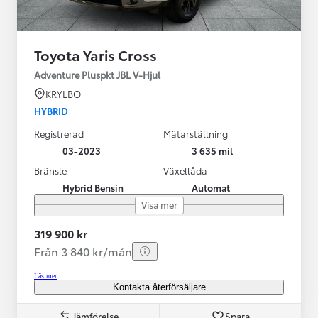
Toyota Yaris Cross
Adventure Pluspkt JBL V-Hjul
KRYLBO
HYBRID
Registrerad
Mätarställning
03-2023
3 635 mil
Bränsle
Växellåda
Hybrid Bensin
Automat
Visa mer
319 900 kr
Från 3 840 kr/mån
Läs mer
Kontakta återförsäljare
Jämförelse
Spara