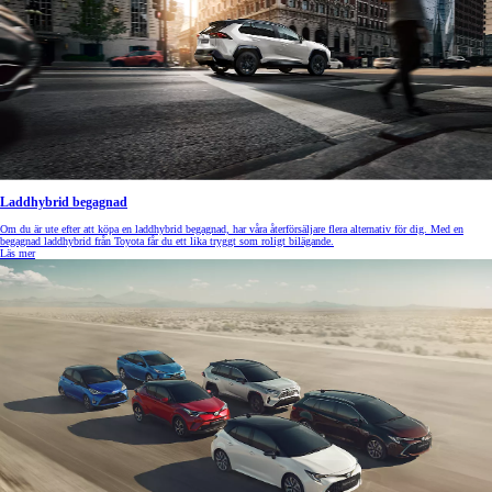
Laddhybrid begagnad
Om du är ute efter att köpa en laddhybrid begagnad, har våra återförsäljare flera alternativ för dig. Med en
begagnad laddhybrid från Toyota får du ett lika tryggt som roligt bilägande.
Läs mer