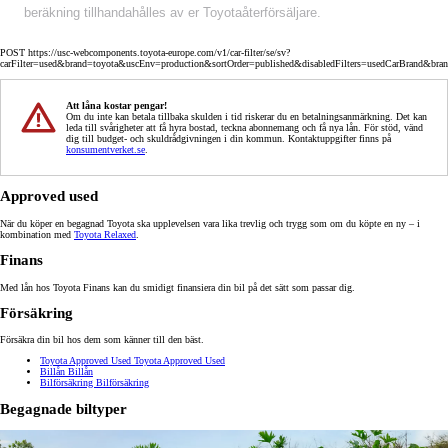
beräkning tillhandahålles av er Toyotaåterförsäljare.
POST https://usc-webcomponents.toyota-europe.com/v1/car-filter/se/sv?
carFilter=used&brand=toyota&uscEnv=production&sortOrder=published&disabledFilters=usedCarBrand&bra
Att låna kostar pengar!
Om du inte kan betala tillbaka skulden i tid riskerar du en betalningsanmärkning. Det kan
leda till svårigheter att få hyra bostad, teckna abonnemang och få nya lån. För stöd, vänd
dig till budget- och skuldrådgivningen i din kommun. Kontaktuppgifter finns på
konsumentverket.se
.
Approved used
När du köper en begagnad Toyota ska upplevelsen vara lika trevlig och trygg som om du köpte en ny – i
kombination med
Toyota Relaxed
.
Finans
Med lån hos Toyota Finans kan du smidigt finansiera din bil på det sätt som passar dig.
Försäkring
Försäkra din bil hos dem som känner till den bäst.
Toyota Approved Used
Toyota Approved Used
Billån
Billån
Bilförsäkring
Bilförsäkring
Begagnade biltyper