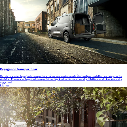
Begagnade transportbilar
Om du letar efter begagnade transportbilar så har våra auktoriserade återförsäljare modeller i en mängd olika
storlekar. Förutom en begagnad transportbil av hög kvalitet får du en smidig bilaffär som du kan känna dig
trygg med.
Läs mer