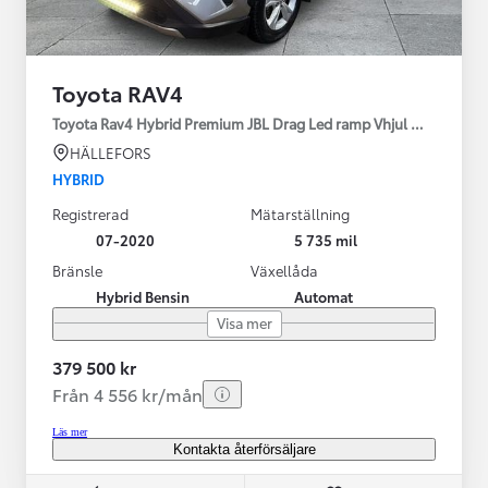
Toyota RAV4
Toyota Rav4 Hybrid Premium JBL Drag Led ramp Vhjul motorv
HÄLLEFORS
HYBRID
Registrerad
Mätarställning
07-2020
5 735 mil
Bränsle
Växellåda
Hybrid Bensin
Automat
Visa mer
379 500 kr
Från 4 556 kr/mån
Läs mer
Kontakta återförsäljare