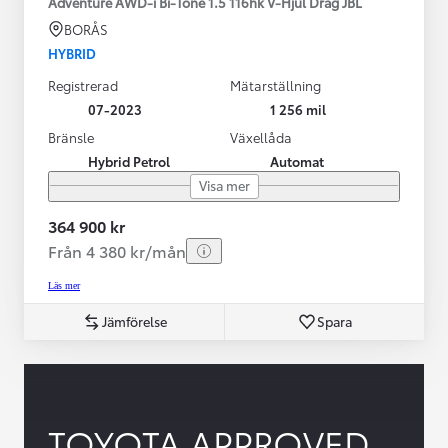
Adventure AWD-i Bi-Tone 1.5 116hk V-Hjul Drag JBL
BORÅS
HYBRID
Registrerad
Mätarställning
07-2023
1 256 mil
Bränsle
Växellåda
Hybrid Petrol
Automat
Visa mer
364 900 kr
Från 4 380 kr/mån
Läs mer
Jämförelse
Spara
TOYOTA APPROVED