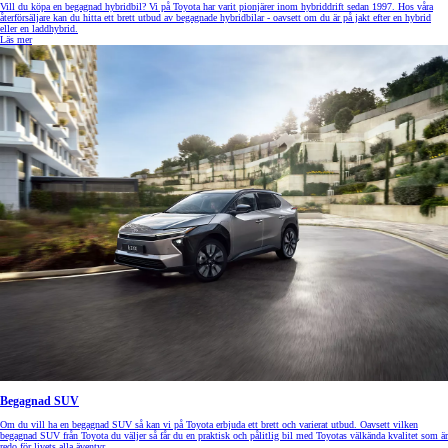
Vill du köpa en begagnad hybridbil? Vi på Toyota har varit pionjärer inom hybriddrift sedan 1997. Hos våra
återförsäljare kan du hitta ett brett utbud av begagnade hybridbilar - oavsett om du är på jakt efter en hybrid
eller en laddhybrid.
Läs mer
Begagnad SUV
Om du vill ha en begagnad SUV så kan vi på Toyota erbjuda ett brett och varierat utbud. Oavsett vilken
begagnad SUV från Toyota du väljer så får du en praktisk och pålitlig bil med Toyotas välkända kvalitet som är
redo för livets alla äventyr.