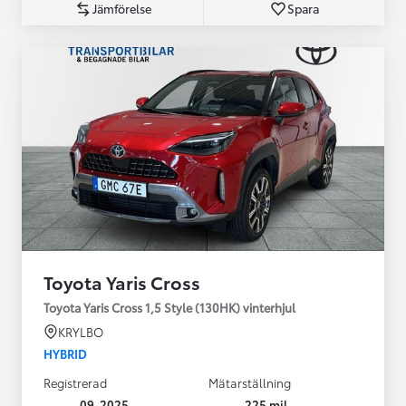
Jämförelse
Spara
Toyota Yaris Cross
Toyota Yaris Cross 1,5 Style (130HK) vinterhjul
KRYLBO
HYBRID
Registrerad
Mätarställning
09-2025
225 mil