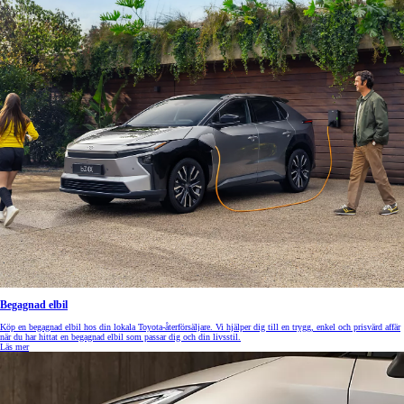
Begagnad elbil
Köp en begagnad elbil hos din lokala Toyota-återförsäljare. Vi hjälper dig till en trygg, enkel och prisvärd affär
när du har hittat en begagnad elbil som passar dig och din livsstil.
Läs mer