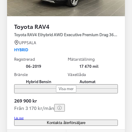
Toyota RAV4
Toyota RAV4 Elhybrid AWD Executive Premium Drag 360-kamera 
UPPSALA
HYBRID
Registrerad
Mätarställning
06-2019
17 470 mil
Bränsle
Växellåda
Hybrid Bensin
Automat
Visa mer
269 900 kr
Från 3 170 kr/mån
Läs mer
Kontakta återförsäljare