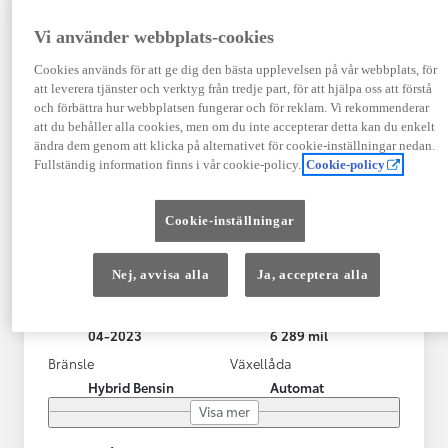
Vi använder webbplats-cookies
Cookies används för att ge dig den bästa upplevelsen på vår webbplats, för
att leverera tjänster och verktyg från tredje part, för att hjälpa oss att förstå
och förbättra hur webbplatsen fungerar och för reklam. Vi rekommenderar
att du behåller alla cookies, men om du inte accepterar detta kan du enkelt
ändra dem genom att klicka på alternativet för cookie-inställningar nedan.
Fullständig information finns i vår cookie-policy.
Cookie-policy
Toyota Yaris Cross
Cookie-inställningar
Toyota Yaris Cross 1,5 Hybrid Adventure Drag V-Hjul
KRYLBO
Nej, avvisa alla
Ja, acceptera alla
HYBRID
Registrerad
Mätarställning
04-2023
6 289 mil
Bränsle
Växellåda
Hybrid Bensin
Automat
Visa mer