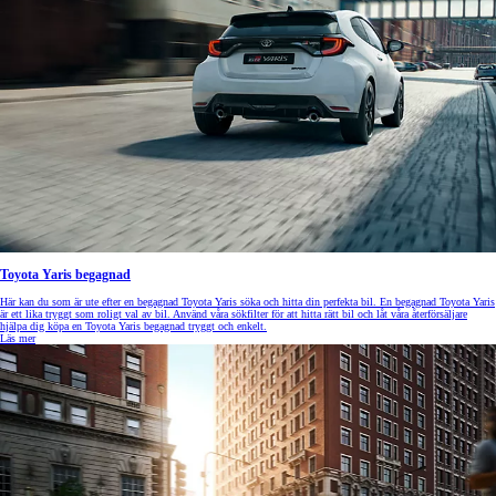
Toyota Yaris begagnad
Här kan du som är ute efter en begagnad Toyota Yaris söka och hitta din perfekta bil. En begagnad Toyota Yaris
är ett lika tryggt som roligt val av bil. Använd våra sökfilter för att hitta rätt bil och låt våra återförsäljare
hjälpa dig köpa en Toyota Yaris begagnad tryggt och enkelt.
Läs mer