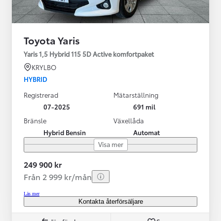
Toyota Yaris
Yaris 1,5 Hybrid 115 5D Active komfortpaket
KRYLBO
HYBRID
Registrerad
Mätarställning
07-2025
691 mil
Bränsle
Växellåda
Hybrid Bensin
Automat
Visa mer
249 900 kr
Från 2 999 kr/mån
Läs mer
Kontakta återförsäljare