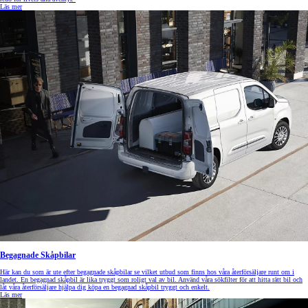
Läs mer
Begagnade Skåpbilar
Här kan du som är ute efter begagnade skåpbilar se vilket utbud som finns hos våra återförsäljare runt om i
landet. En begagnad skåpbil är lika tryggt som roligt val av bil. Använd våra sökfilter för att hitta rätt bil och
låt våra återförsäljare hjälpa dig köpa en begagnad skåpbil tryggt och enkelt.
Läs mer