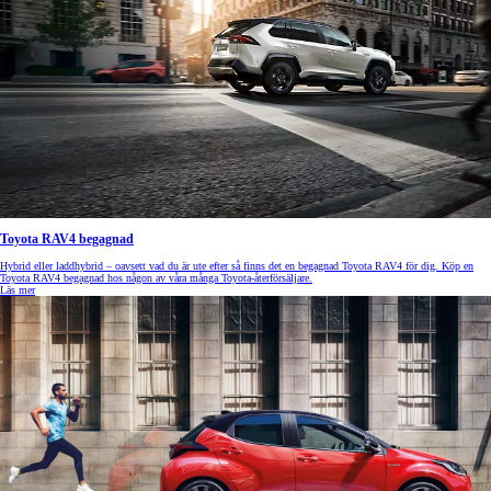
Toyota RAV4 begagnad
Hybrid eller laddhybrid – oavsett vad du är ute efter så finns det en begagnad Toyota RAV4 för dig. Köp en
Toyota RAV4 begagnad hos någon av våra många Toyota-återförsäljare.
Läs mer