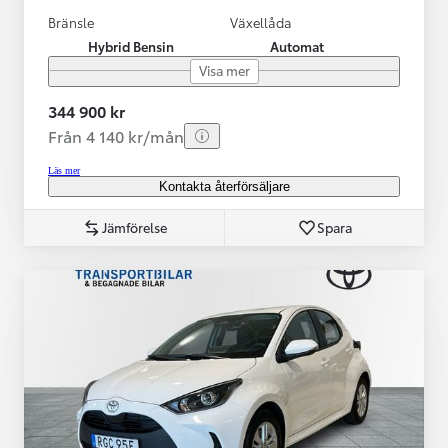
Bränsle
Växellåda
Hybrid Bensin
Automat
Visa mer
344 900 kr
Från 4 140 kr/mån
Läs mer
Kontakta återförsäljare
Jämförelse
Spara