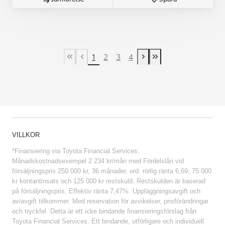
1
2
3
4
First Page
Previous page
Next page
Last Page
VILLKOR
*Finansiering via Toyota Financial Services:
Månadskostnadsexempel 2 234 kr/mån med Fördelslån vid
försäljningspris 250 000 kr, 36 månader, ord. rörlig ränta 6,69, 75 000
kr kontantinsats och 125 000 kr restskuld. Restskulden är baserad
på försäljningspris. Effektiv ränta 7,47%. Uppläggningsavgift och
aviavgift tillkommer. Med reservation för avvikelser, prisförändringar
och tryckfel. Detta är ett icke bindande finansieringsförslag från
Toyota Financial Services. Ett bindande, utförligare och individuell