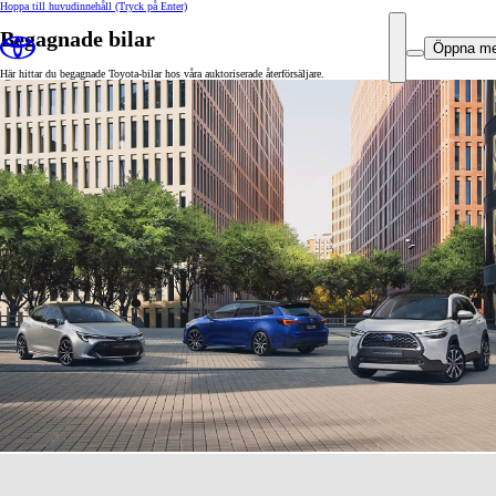
Hoppa till huvudinnehåll
(Tryck på Enter)
Begagnade bilar
Öppna m
Här hittar du begagnade Toyota-bilar hos våra auktoriserade återförsäljare.