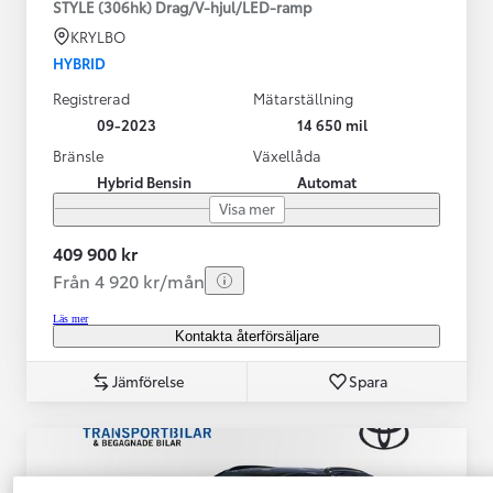
STYLE (306hk) Drag/V-hjul/LED-ramp
KRYLBO
HYBRID
Registrerad
Mätarställning
09-2023
14 650 mil
Bränsle
Växellåda
Hybrid Bensin
Automat
Visa mer
409 900 kr
Från 4 920 kr/mån
Läs mer
Kontakta återförsäljare
Jämförelse
Spara