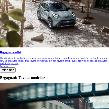
Begagnad småbil
Om du letar efter en begagnad småbil som erbjuder hög kvalitet, körglädje och personlighet så har du kommit
rätt. En begagnad småbil från Toyota erbjuder allt det och mycket därtill. Kolla själv för att hitta en begagnad
småbil för just dig.
Läs mer
Visa fler
Begagnade Toyota-modeller