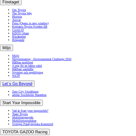
Företaget
Om Toyota
The Toyota Way
Historia
Ansvar
Press
(Opens in new window)
Kontakta Toyota Sweden AB
Covid-19
KINTO Share
Bilsäkerhet
Bilägande
Miljö
Miljö
Miljöutmaning - Environmental Challenge 2050
Hållbar mobilitet
4 steg för en bättre värld
Hållbart samhälle
Styrning och uppföljning
WLTP
Let´s Go Beyond
Zero City Utställning
adidas Stockholm Marathon
Start Your Impossible
Vad är Start your impossible?
Team Toyota
Mobilitetsprojekt
Mobilitetsprodukter
Sveriges Paralympiska Kommitté
TOYOTA GAZOO Racing