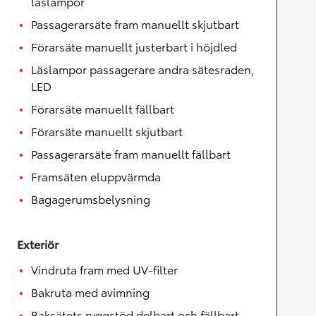
läslampor
Passagerarsäte fram manuellt skjutbart
Förarsäte manuellt justerbart i höjdled
Läslampor passagerare andra sätesraden,
LED
Förarsäte manuellt fällbart
Förarsäte manuellt skjutbart
Passagerarsäte fram manuellt fällbart
Framsäten eluppvärmda
Bagagerumsbelysning
Exteriör
Vindruta fram med UV-filter
Bakruta med avimning
Baksätets ryggstöd delbart och fällbart,