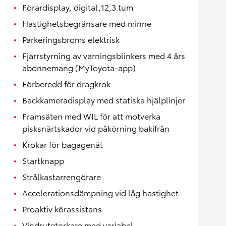
Förardisplay, digital,12,3 tum
Hastighetsbegränsare med minne
Parkeringsbroms elektrisk
Fjärrstyrning av varningsblinkers med 4 års
abonnemang (MyToyota-app)
Förberedd för dragkrok
Backkameradisplay med statiska hjälplinjer
Framsäten med WIL för att motverka
pisksnärtskador vid påkörning bakifrån
Krokar för bagagenät
Startknapp
Strålkastarrengörare
Accelerationsdämpning vid låg hastighet
Proaktiv körassistans
Vindrutetorkare med variabel