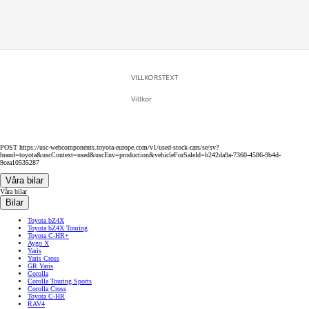
VILLKORSTEXT
Villkor
POST https://usc-webcomponents.toyota-europe.com/v1/used-stock-cars/se/sv?
brand=toyota&uscContext=used&uscEnv=production&vehicleForSaleId=b242da9a-7360-4586-9b4d-
9cea10535287
Våra bilar
Våra bilar
Bilar
Toyota bZ4X
Toyota bZ4X Touring
Toyota C-HR+
Aygo X
Yaris
Yaris Cross
GR Yaris
Corolla
Corolla Touring Sports
Corolla Cross
Toyota C-HR
RAV4