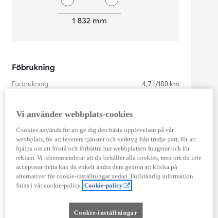
Width
1 832
mm
Föbrukning
Förbrukning
4,7
l/100 km
Euro Class
EURO 6
Vi använder webbplats-cookies
Kombinerad Co2
105
g/km
Cookies används för att ge dig den bästa upplevelsen på vår
webbplats, för att leverera tjänster och verktyg från tredje part, för att
Motor
hjälpa oss att förstå och förbättra hur webbplatsen fungerar och för
reklam. Vi rekommenderar att du behåller alla cookies, men om du inte
Cylindrar
4
accepterar detta kan du enkelt ändra dem genom att klicka på
Kapacitet
1 798
cc
alternativet för cookie-inställningar nedan. Fullständig information
Effekt
103
kw (140 hk)
finns i vår cookie-policy.
Cookie-policy
Prestanda
Cookie-inställningar