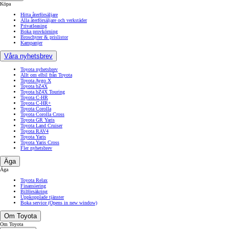
Köpa
Hitta återförsäljare
Alla återförsäljare och verkstäder
Privatleasing
Boka provkörning
Broschyrer & prislistor
Kampanjer
Våra nyhetsbrev
Toyota nyhetsbrev
Allt om elbil från Toyota
Toyota Aygo X
Toyota bZ4X
Toyota bZ4X Touring
Toyota C-HR
Toyota C-HR+
Toyota Corolla
Toyota Corolla Cross
Toyota GR Yaris
Toyota Land Cruiser
Toyota RAV4
Toyota Yaris
Toyota Yaris Cross
Fler nyhetsbrev
Äga
Äga
Toyota Relax
Finansiering
Bilförsäkring
Uppkopplade tjänster
Boka service
(Opens in new window)
Om Toyota
Om Toyota