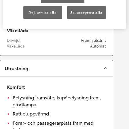
Topphastighet
175
km/h
Acceleration 0-100km/h
9,9
sekunder
Nej, avvisa alla
Ja, acceptera alla
Växellåda
Drivhjul
Framhjulsdrift
Växellåda
Automat
Utrustning
Komfort
Belysning framsäte, kupébelysning fram,
glödlampa
Ratt eluppvärmd
Förar- och passagerarplats fram med