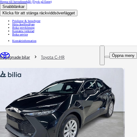
Hoppa till huvudinnehåll
(Tryck på Enter)
Snabblänkar
Klicka för att stänga räckviddsöverlägget
Prislistor & broschyrer
Hitta återförsäljare
Boka provkörning
Kontakta verkstad
Boka service
Kontaktinformation
You are here
:
Öppna meny
Begagnade bilar
Toyota C-HR