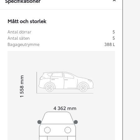
Specifikationer
Mått och storlek
Antal dörrar
5
Antal säten
5
Bagageutrymme
388
L
mm
1 558
Height
Length
4 362
mm