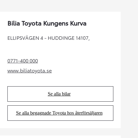
Bilia Toyota Kungens Kurva
ELLIPSVÄGEN 4 - HUDDINGE 14107,
0771-400 000
(Opens in new tab)
www.biliatoyota.se
(Opens in new tab)
Se alla bilar
(Opens in new tab)
Se alla begagnade Toyota hos återförsäljaren
(Opens in new tab)