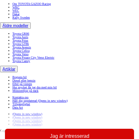
Om TOYOTA GAZOO Racing
WRC
WEC
Dakar
Rally Sweden
Äldre modeller
Toyota GR86
Toyota Auris
Toyota Prius
Toyota GT86
Toyota Avensis
Toyota Celica
Toyota Verso
Toyota Proace City Verso Electric
Toyota Camry
Artiklar
Bogsera bil
Diesel eller bensin
Elbil på vintern
Hur mycket får jag dra med min bil
Mönsterdjup på däck
Kontakta oss
Håll dig uppdaterad
(Opens in new window)
Tillgänglighet
Data Act
(Opens in new window)
(Opens in new window)
(Opens in new window)
(Opens in new window)
Copyright © Toyota 2026
Jag är intresserad
Sajtpolicy