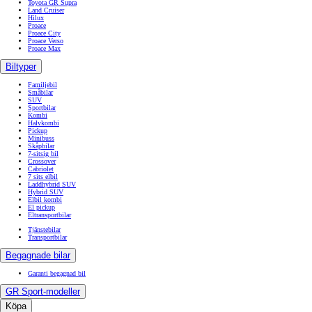
Toyota GR Supra
Land Cruiser
Hilux
Proace
Proace City
Proace Verso
Proace Max
Biltyper
Familjebil
Småbilar
SUV
Sportbilar
Kombi
Halvkombi
Pickup
Minibuss
Skåpbilar
7-sitsig bil
Crossover
Cabriolet
7 sits elbil
Laddhybrid SUV
Hybrid SUV
Elbil kombi
El pickup
Eltransportbilar
Tjänstebilar
Transportbilar
Begagnade bilar
Garanti begagnad bil
GR Sport-modeller
Köpa