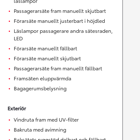
läslampor
Passagerarsäte fram manuellt skjutbart
Förarsäte manuellt justerbart i höjdled
Läslampor passagerare andra sätesraden,
LED
Förarsäte manuellt fällbart
Förarsäte manuellt skjutbart
Passagerarsäte fram manuellt fällbart
Framsäten eluppvärmda
Bagagerumsbelysning
Exteriör
Vindruta fram med UV-filter
Bakruta med avimning
Baksätets ryggstöd delbart och fällbart,