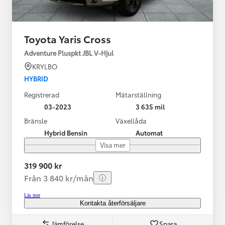
Toyota Yaris Cross
Adventure Pluspkt JBL V-Hjul
KRYLBO
HYBRID
Registrerad
Mätarställning
03-2023
3 635 mil
Bränsle
Växellåda
Hybrid Bensin
Automat
Visa mer
319 900 kr
Från 3 840 kr/mån
Läs mer
Kontakta återförsäljare
Jämförelse
Spara