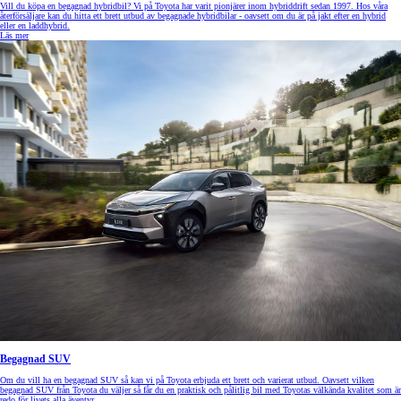
Vill du köpa en begagnad hybridbil? Vi på Toyota har varit pionjärer inom hybriddrift sedan 1997. Hos våra
återförsäljare kan du hitta ett brett utbud av begagnade hybridbilar - oavsett om du är på jakt efter en hybrid
eller en laddhybrid.
Läs mer
Begagnad SUV
Om du vill ha en begagnad SUV så kan vi på Toyota erbjuda ett brett och varierat utbud. Oavsett vilken
begagnad SUV från Toyota du väljer så får du en praktisk och pålitlig bil med Toyotas välkända kvalitet som är
redo för livets alla äventyr.