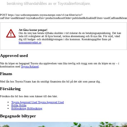
beräkning tillhandahålles av er Toyotaåterförsäljare.
POST https://usc-webcomponents.toyota-europe.com/v1/car-filter/se/sv?
carFilter=used&brand=toyota&uscEnv=production&sortOrder=published&disabledFilters=usedCarBrand&bra
Att låna kostar pengar!
Om du inte kan betala tillbaka skulden i tid riskerar du en betalningsanmärkning. Det kan
leda till svårigheter att få hyra bostad, teckna abonnemang och få nya lån. För stöd, vänd
dig till budget- och skuldrådgivningen i din kommun. Kontaktuppgifter finns på
konsumentverket.se
.
Approved used
När du köper en begagnad Toyota ska upplevelsen vara lika trevlig och trygg som om du köpte en ny – i
kombination med
Toyota Relaxed
.
Finans
Med lån hos Toyota Finans kan du smidigt finansiera din bil på det sätt som passar dig.
Försäkring
Försäkra din bil hos dem som känner till den bäst.
Toyota Approved Used
Toyota Approved Used
Billån
Billån
Bilförsäkring
Bilförsäkring
Begagnade biltyper