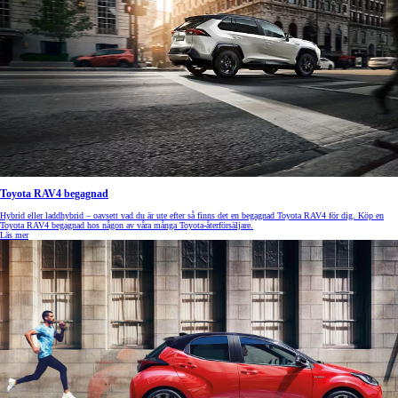
Toyota RAV4 begagnad
Hybrid eller laddhybrid – oavsett vad du är ute efter så finns det en begagnad Toyota RAV4 för dig. Köp en
Toyota RAV4 begagnad hos någon av våra många Toyota-återförsäljare.
Läs mer