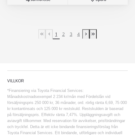
1
2
3
4
First Page
Previous page
Next page
Last Page
VILLKOR
*Finansiering via Toyota Financial Services:
Månadskostnadsexempel 2 234 kr/mån med Fördelslån vid
försäljningspris 250 000 kr, 36 månader, ord. rörlig ränta 6,69, 75 000
kr kontantinsats och 125 000 kr restskuld. Restskulden är baserad
på försäljningspris. Effektiv ränta 7,47%. Uppläggningsavgift och
aviavgift tillkommer. Med reservation för avvikelser, prisförändringar
och tryckfel. Detta är ett icke bindande finansieringsförslag från
Toyota Financial Services. Ett bindande, utförligare och individuell