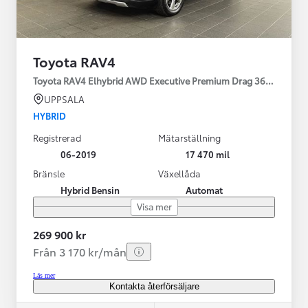
Toyota RAV4
Toyota RAV4 Elhybrid AWD Executive Premium Drag 360-kamera 
UPPSALA
HYBRID
Registrerad
Mätarställning
06-2019
17 470 mil
Bränsle
Växellåda
Hybrid Bensin
Automat
Visa mer
269 900 kr
Från 3 170 kr/mån
Läs mer
Kontakta återförsäljare