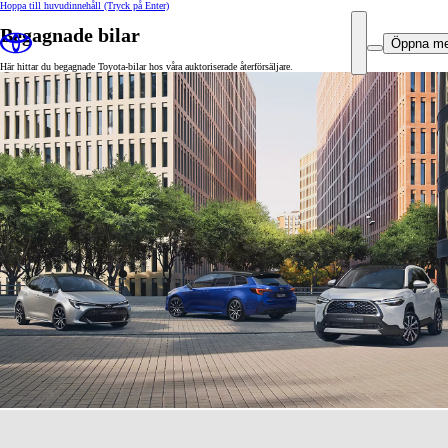
Hoppa till huvudinnehåll
(Tryck på Enter)
Begagnade bilar
Öppna m
Här hittar du begagnade Toyota-bilar hos våra auktoriserade återförsäljare.