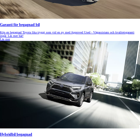
Garanti för begagnad bil
Köp en begagnad Toyota lika tryggt som vid en ny med Approved Used - Vägassistans och kvalitetsgaranti
ingår. Läs mer här!
Läs mer
Hybridbil begagnad