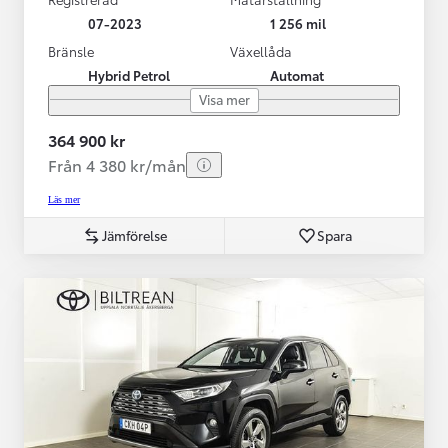
07-2023
1 256 mil
Bränsle
Växellåda
Hybrid Petrol
Automat
Visa mer
364 900 kr
Från 4 380 kr/mån
Läs mer
Jämförelse
Spara