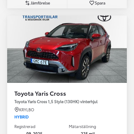
Jämförelse
Spara
Toyota Yaris Cross
Toyota Yaris Cross 1,5 Style (130HK) vinterhjul
KRYLBO
HYBRID
Registrerad
Mätarställning
09-2025
225 mil