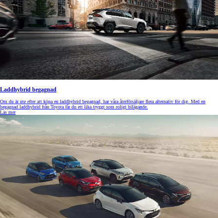
Laddhybrid begagnad
Om du är ute efter att köpa en laddhybrid begagnad, har våra återförsäljare flera alternativ för dig. Med en
begagnad laddhybrid från Toyota får du ett lika tryggt som roligt bilägande.
Läs mer