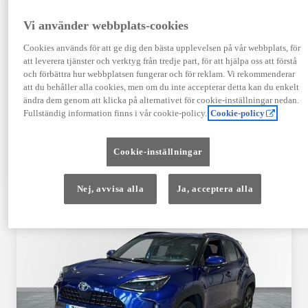
Registrerad
Mätarställning
09-2023
14 650 mil
Vi använder webbplats-cookies
Bränsle
Växellåda
Cookies används för att ge dig den bästa upplevelsen på vår webbplats, för
Hybrid Bensin
Automat
att leverera tjänster och verktyg från tredje part, för att hjälpa oss att förstå
Visa mer
och förbättra hur webbplatsen fungerar och för reklam. Vi rekommenderar
att du behåller alla cookies, men om du inte accepterar detta kan du enkelt
409 900 kr
ändra dem genom att klicka på alternativet för cookie-inställningar nedan.
Från 4 920 kr/mån
Fullständig information finns i vår cookie-policy.
Cookie-policy
Läs mer
Kontakta återförsäljare
Cookie-inställningar
Jämförelse
Spara
Nej, avvisa alla
Ja, acceptera alla