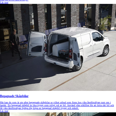
Läs mer
Begagnade Skåpbilar
Här kan du som är ute efter begagnade skåpbilar se vilket utbud som finns hos våra återförsäljare runt om i
landet. En begagnad skåpbil är lika tryggt som roligt val av bil. Använd våra sökfilter för att hitta rätt bil och
låt våra återförsäljare hjälpa dig köpa en begagnad skåpbil tryggt och enkelt.
Läs mer