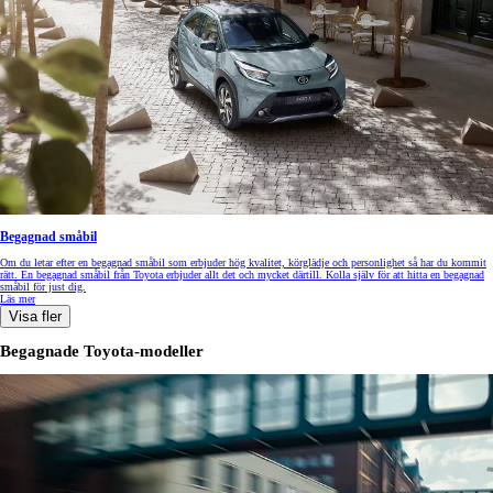
Begagnad småbil
Om du letar efter en begagnad småbil som erbjuder hög kvalitet, körglädje och personlighet så har du kommit
rätt. En begagnad småbil från Toyota erbjuder allt det och mycket därtill. Kolla själv för att hitta en begagnad
småbil för just dig.
Läs mer
Visa fler
Begagnade Toyota-modeller