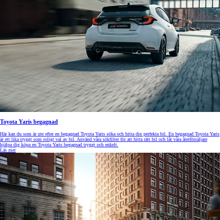
Toyota Yaris begagnad
Här kan du som är ute efter en begagnad Toyota Yaris söka och hitta din perfekta bil. En begagnad Toyota Yaris
är ett lika tryggt som roligt val av bil. Använd våra sökfilter för att hitta rätt bil och låt våra återförsäljare
hjälpa dig köpa en Toyota Yaris begagnad tryggt och enkelt.
Läs mer