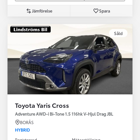
Jämförelse
Spara
Såld
Toyota Yaris Cross
Adventure AWD-i Bi-Tone 1.5 116hk V-Hjul Drag JBL
BORÅS
HYBRID
Registrerad
Mätarställning