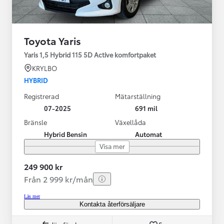
Toyota Yaris
Yaris 1,5 Hybrid 115 5D Active komfortpaket
KRYLBO
HYBRID
Registrerad
Mätarställning
07-2025
691 mil
Bränsle
Växellåda
Hybrid Bensin
Automat
Visa mer
249 900 kr
Från 2 999 kr/mån
Läs mer
Kontakta återförsäljare