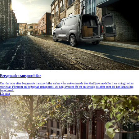
Begagnade transportbilar
Om du letar efter begagnade transportbilar så har våra auktoriserade återförsäljare modeller i en mängd olika
storlekar. Förutom en begagnad transportbil av hög kvalitet får du en smidig bilaffär som du kan känna dig
trygg med.
Läs mer