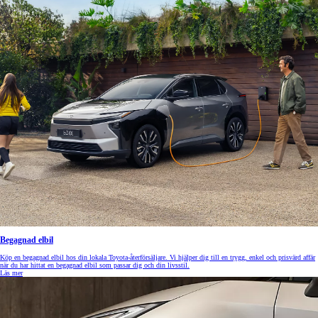
Begagnad elbil
Köp en begagnad elbil hos din lokala Toyota-återförsäljare. Vi hjälper dig till en trygg, enkel och prisvärd affär
när du har hittat en begagnad elbil som passar dig och din livsstil.
Läs mer