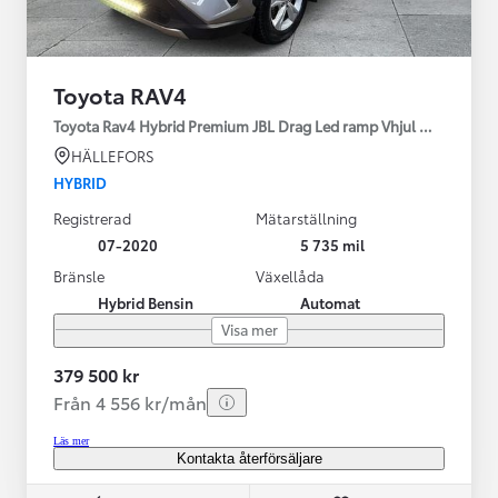
Toyota RAV4
Toyota Rav4 Hybrid Premium JBL Drag Led ramp Vhjul motorv
HÄLLEFORS
HYBRID
Registrerad
Mätarställning
07-2020
5 735 mil
Bränsle
Växellåda
Hybrid Bensin
Automat
Visa mer
379 500 kr
Från 4 556 kr/mån
Läs mer
Kontakta återförsäljare