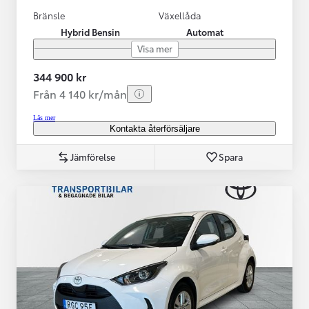
Bränsle
Växellåda
Hybrid Bensin
Automat
Visa mer
344 900 kr
Från 4 140 kr/mån
Läs mer
Kontakta återförsäljare
Jämförelse
Spara