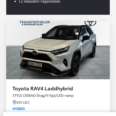
12 månaders vägassistans
Toyota RAV4 Laddhybrid
STYLE (306hk) Drag/V-hjul/LED-ramp
KRYLBO
HYBRID