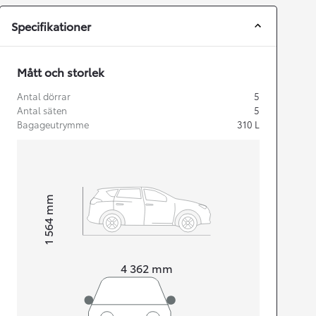
Specifikationer
Mått och storlek
Antal dörrar
5
Antal säten
5
Bagageutrymme
310
L
mm
1 564
Height
Length
4 362
mm