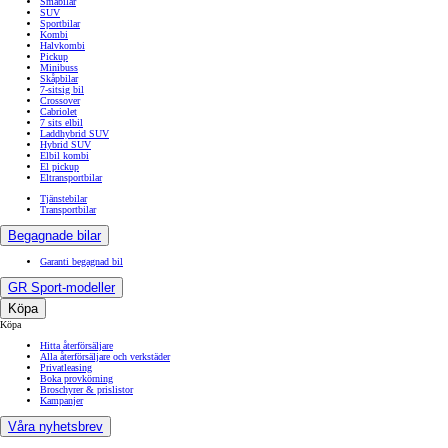
Småbilar
SUV
Sportbilar
Kombi
Halvkombi
Pickup
Minibuss
Skåpbilar
7-sitsig bil
Crossover
Cabriolet
7 sits elbil
Laddhybrid SUV
Hybrid SUV
Elbil kombi
El pickup
Eltransportbilar
Tjänstebilar
Transportbilar
Begagnade bilar
Garanti begagnad bil
GR Sport-modeller
Köpa
Köpa
Hitta återförsäljare
Alla återförsäljare och verkstäder
Privatleasing
Boka provkörning
Broschyrer & prislistor
Kampanjer
Våra nyhetsbrev