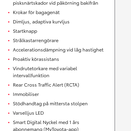
pisksnärtskador vid påkörning bakifrån
Krokar för bagagenät
Dimljus, adaptiva kurvljus
Startknapp
Strålkastarrengörare
Accelerationsdämpning vid låg hastighet
Proaktiv körassistans
Vindrutetorkare med variabel
intervallfunktion
Rear Cross Traffic Alert (RCTA)
Immobiliser
Stödhandtag på mittersta stolpen
Varselljus LED
Smart Digital Nyckel med 1 års
abonnemang (MyToyota-app)