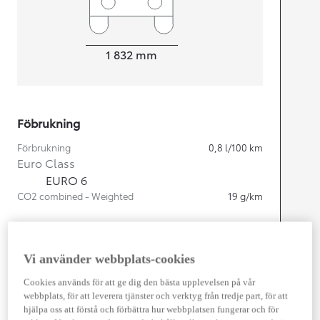
Width
1 832
mm
Föbrukning
Förbrukning
0,8
l/100 km
Euro Class
EURO 6
CO2 combined - Weighted
19
g/km
Motor
Vi använder webbplats-cookies
Cylindrar
4
Kapacitet
1 987
cc
Cookies används för att ge dig den bästa upplevelsen på vår
Effekt
164
kw (223 hk)
webbplats, för att leverera tjänster och verktyg från tredje part, för att
hjälpa oss att förstå och förbättra hur webbplatsen fungerar och för