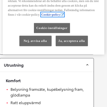
reklam. Vi rekommenderar att du behåller alla cookies, men om du inte
Prestanda
accepterar detta kan du enkelt ändra dem genom att klicka på
alternativet för cookie-inställningar nedan. Fullständig information
Topphastighet
180
km/h
finns i vår cookie-policy.
Cookie-policy
Acceleration 0-100km/h
7,4
sekunder
Cookie-inställningar
Växellåda
Nej, avvisa alla
Ja, acceptera alla
Drivhjul
Framhjulsdrift
Växellåda
Automat
Utrustning
Komfort
Belysning framsäte, kupébelysning fram,
glödlampa
Ratt eluppvärmd