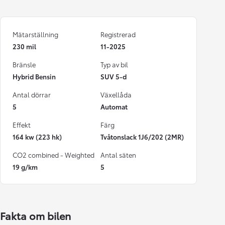
Mätarställning
Registrerad
230 mil
11-2025
Bränsle
Typ av bil
Hybrid Bensin
SUV 5-d
Antal dörrar
Växellåda
5
Automat
Effekt
Färg
164 kw (223 hk)
Tvåtonslack 1J6/202 (2MR)
CO2 combined - Weighted
Antal säten
19 g/km
5
Fakta om bilen