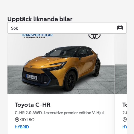
Upptäck liknande bilar
Sök
Toyota C-HR
Toy
C-HR 2.0 AWD-i executive premier edition V-Hjul
2.0 A
KRYLBO
KR
HYBRID
HYBR