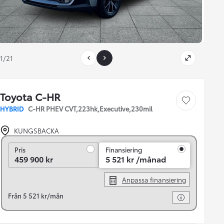
1/21
Toyota C-HR
Save car
HYBRID
C-HR PHEV CVT,223hk,Executive,230mil
KUNGSBACKA
Pris
Pris
Finansiering
459 900 kr
5 521 kr /månad
Anpassa finansiering
Från 5 521 kr/mån