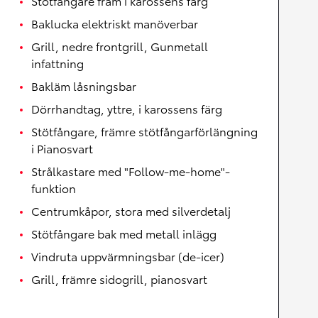
Stötfångare fram i karossens färg
Baklucka elektriskt manöverbar
Grill, nedre frontgrill, Gunmetall
infattning
Bakläm låsningsbar
Dörrhandtag, yttre, i karossens färg
Stötfångare, främre stötfångarförlängning
i Pianosvart
Strålkastare med "Follow-me-home"-
funktion
Centrumkåpor, stora med silverdetalj
Stötfångare bak med metall inlägg
Vindruta uppvärmningsbar (de-icer)
Grill, främre sidogrill, pianosvart