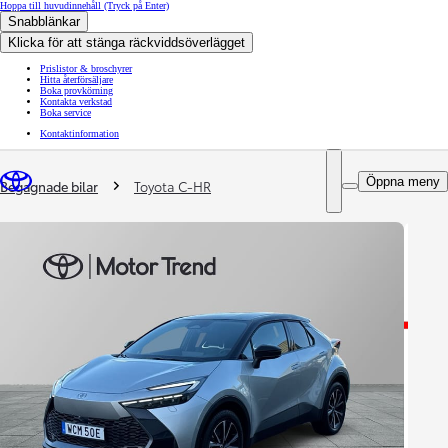
Hoppa till huvudinnehåll
(Tryck på Enter)
Snabblänkar
Klicka för att stänga räckviddsöverlägget
Prislistor & broschyrer
Hitta återförsäljare
Boka provkörning
Kontakta verkstad
Boka service
Kontaktinformation
You are here
:
Öppna meny
Begagnade bilar
Toyota C-HR