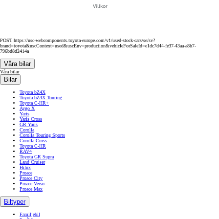
Villkor
POST https://usc-webcomponents.toyota-europe.com/v1/used-stock-cars/se/sv?
brand=toyota&uscContext=used&uscEnv=production&vehicleForSaleId=e1dc7d44-fe37-43aa-a8b7-
796bd8d2414a
Våra bilar
Våra bilar
Bilar
Toyota bZ4X
Toyota bZ4X Touring
Toyota C-HR+
Aygo X
Yaris
Yaris Cross
GR Yaris
Corolla
Corolla Touring Sports
Corolla Cross
Toyota C-HR
RAV4
Toyota GR Supra
Land Cruiser
Hilux
Proace
Proace City
Proace Verso
Proace Max
Biltyper
Familjebil