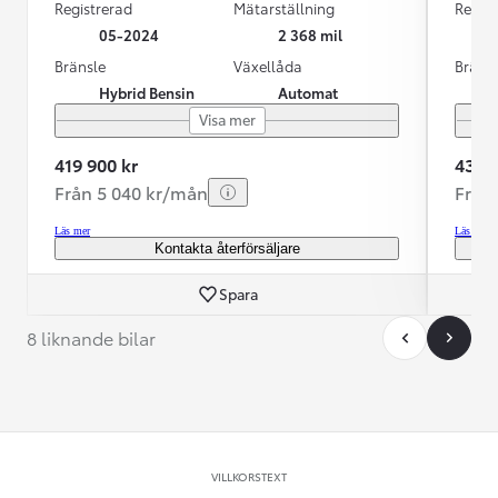
Registrerad
Mätarställning
Regist
05-2024
2 368 mil
Bränsle
Växellåda
Bräns
Hybrid Bensin
Automat
Visa mer
419 900 kr
435 0
Från 5 040 kr/mån
Från
Läs mer
Läs mer
Kontakta återförsäljare
Spara
8 liknande bilar
VILLKORSTEXT