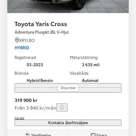
Toyota Yaris Cross
Adventure Pluspkt JBL V-Hjul
KRYLBO
HYBRID
Registrerad
Mätarställning
03-2023
3 635 mil
Bränsle
Växellåda
Hybrid Bensin
Automat
Visa mer
319 900 kr
Från 3 840 kr/mån
Läs mer
Kontakta återförsäljare
Jämförelse
Spara