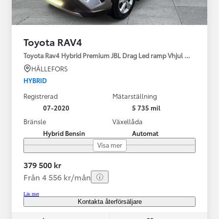
Toyota RAV4
Toyota Rav4 Hybrid Premium JBL Drag Led ramp Vhjul motorv
HÄLLEFORS
HYBRID
Registrerad
Mätarställning
07-2020
5 735 mil
Bränsle
Växellåda
Hybrid Bensin
Automat
Visa mer
379 500 kr
Från 4 556 kr/mån
Läs mer
Kontakta återförsäljare