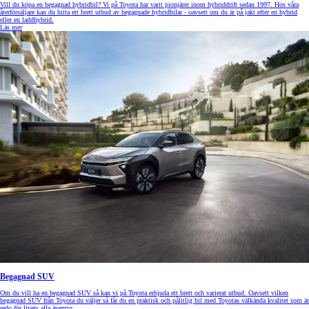
Vill du köpa en begagnad hybridbil? Vi på Toyota har varit pionjärer inom hybriddrift sedan 1997. Hos våra
återförsäljare kan du hitta ett brett utbud av begagnade hybridbilar - oavsett om du är på jakt efter en hybrid
eller en laddhybrid.
Läs mer
Begagnad SUV
Om du vill ha en begagnad SUV så kan vi på Toyota erbjuda ett brett och varierat utbud. Oavsett vilken
begagnad SUV från Toyota du väljer så får du en praktisk och pålitlig bil med Toyotas välkända kvalitet som är
redo för livets alla äventyr.