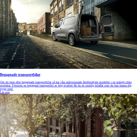
Begagnade transportbilar
Om du letar efter begagnade transportbilar så har våra auktoriserade återförsäljare modeller i en mängd olika
storlekar. Förutom en begagnad transportbil av hög kvalitet får du en smidig bilaffär som du kan känna dig
trygg med.
Läs mer