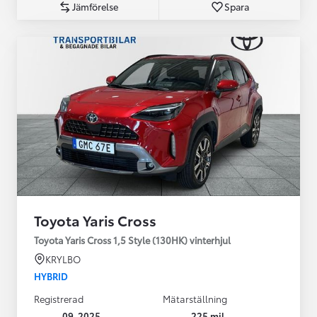
Jämförelse
Spara
Toyota Yaris Cross
Toyota Yaris Cross 1,5 Style (130HK) vinterhjul
KRYLBO
HYBRID
Registrerad
Mätarställning
09-2025
225 mil