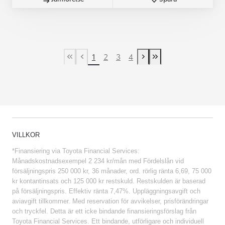
1
2
3
4
First Page
Previous page
Next page
Last Page
VILLKOR
*Finansiering via Toyota Financial Services:
Månadskostnadsexempel 2 234 kr/mån med Fördelslån vid
försäljningspris 250 000 kr, 36 månader, ord. rörlig ränta 6,69, 75 000
kr kontantinsats och 125 000 kr restskuld. Restskulden är baserad
på försäljningspris. Effektiv ränta 7,47%. Uppläggningsavgift och
aviavgift tillkommer. Med reservation för avvikelser, prisförändringar
och tryckfel. Detta är ett icke bindande finansieringsförslag från
Toyota Financial Services. Ett bindande, utförligare och individuell