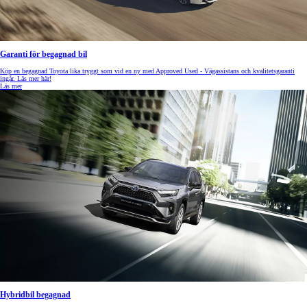
Garanti för begagnad bil
Köp en begagnad Toyota lika tryggt som vid en ny med Approved Used - Vägassistans och kvalitetsgaranti
ingår. Läs mer här!
Läs mer
Hybridbil begagnad