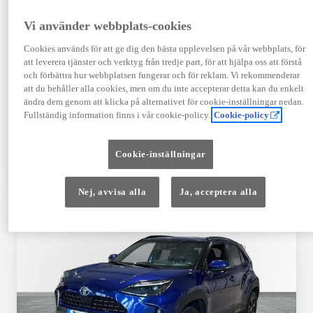
Registrerad
Mätarställning
09-2023
14 650 mil
Vi använder webbplats-cookies
Bränsle
Växellåda
Cookies används för att ge dig den bästa upplevelsen på vår webbplats, för
Hybrid Bensin
Automat
att leverera tjänster och verktyg från tredje part, för att hjälpa oss att förstå
Visa mer
och förbättra hur webbplatsen fungerar och för reklam. Vi rekommenderar
att du behåller alla cookies, men om du inte accepterar detta kan du enkelt
409 900 kr
ändra dem genom att klicka på alternativet för cookie-inställningar nedan.
Från 4 920 kr/mån
Fullständig information finns i vår cookie-policy.
Cookie-policy
Läs mer
Kontakta återförsäljare
Cookie-inställningar
Jämförelse
Spara
Nej, avvisa alla
Ja, acceptera alla