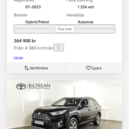
07-2023
1 256 mil
Bränsle
Växellåda
Hybrid Petrol
Automat
Visa mer
364 900 kr
Från 4 380 kr/mån
Läs mer
Jämförelse
Spara