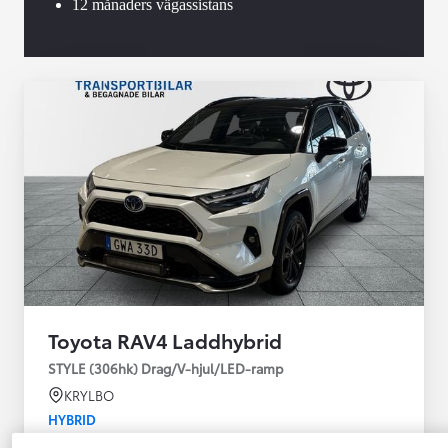
12 månaders vägassistans
Toyota RAV4 Laddhybrid
STYLE (306hk) Drag/V-hjul/LED-ramp
KRYLBO
HYBRID