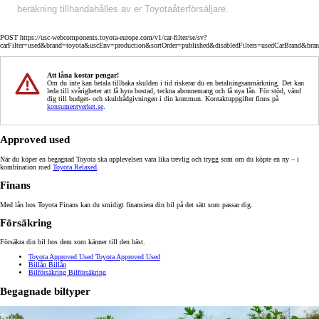
beräkning tillhandahålles av er Toyotaåterförsäljare.
POST https://usc-webcomponents.toyota-europe.com/v1/car-filter/se/sv?
carFilter=used&brand=toyota&uscEnv=production&sortOrder=published&disabledFilters=usedCarBrand&bra
Att låna kostar pengar!
Om du inte kan betala tillbaka skulden i tid riskerar du en betalningsanmärkning. Det kan
leda till svårigheter att få hyra bostad, teckna abonnemang och få nya lån. För stöd, vänd
dig till budget- och skuldrådgivningen i din kommun. Kontaktuppgifter finns på
konsumentverket.se
.
Approved used
När du köper en begagnad Toyota ska upplevelsen vara lika trevlig och trygg som om du köpte en ny – i
kombination med
Toyota Relaxed
.
Finans
Med lån hos Toyota Finans kan du smidigt finansiera din bil på det sätt som passar dig.
Försäkring
Försäkra din bil hos dem som känner till den bäst.
Toyota Approved Used
Toyota Approved Used
Billån
Billån
Bilförsäkring
Bilförsäkring
Begagnade biltyper