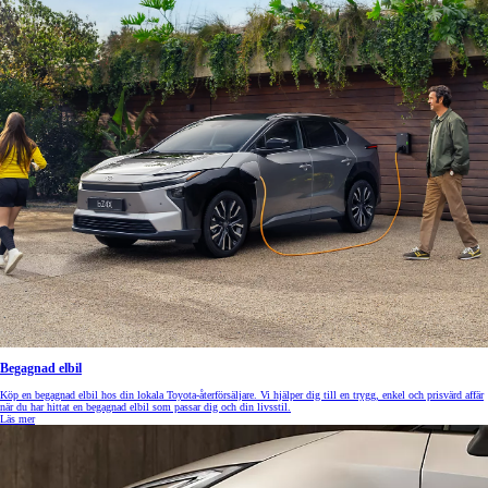
Begagnad elbil
Köp en begagnad elbil hos din lokala Toyota-återförsäljare. Vi hjälper dig till en trygg, enkel och prisvärd affär
när du har hittat en begagnad elbil som passar dig och din livsstil.
Läs mer