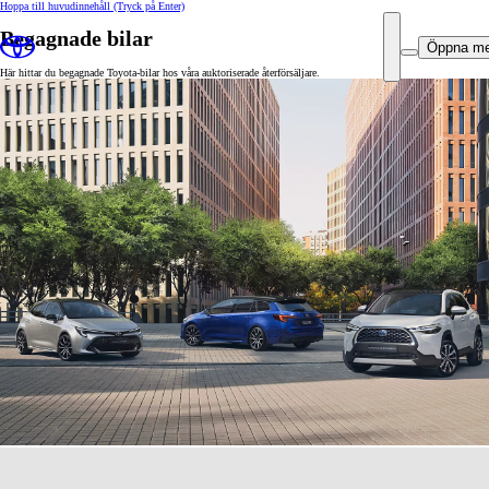
Hoppa till huvudinnehåll
(Tryck på Enter)
Begagnade bilar
Öppna m
Här hittar du begagnade Toyota-bilar hos våra auktoriserade återförsäljare.