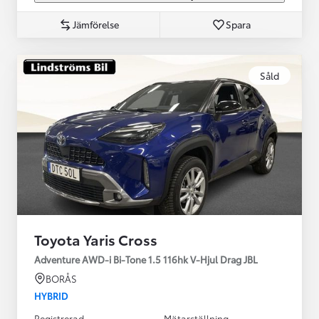
Jämförelse
Spara
Såld
Toyota Yaris Cross
Adventure AWD-i Bi-Tone 1.5 116hk V-Hjul Drag JBL
BORÅS
HYBRID
Registrerad
Mätarställning