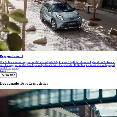
Begagnad småbil
Om du letar efter en begagnad småbil som erbjuder hög kvalitet, körglädje och personlighet så har du kommit
rätt. En begagnad småbil från Toyota erbjuder allt det och mycket därtill. Kolla själv för att hitta en begagnad
småbil för just dig.
Läs mer
Visa fler
Begagnade Toyota-modeller