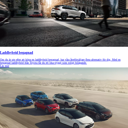
Laddhybrid begagnad
Om du är ute efter att köpa en laddhybrid begagnad, har våra återförsäljare flera alternativ för dig. Med en
begagnad laddhybrid från Toyota får du ett lika tryggt som roligt bilägande.
Läs mer