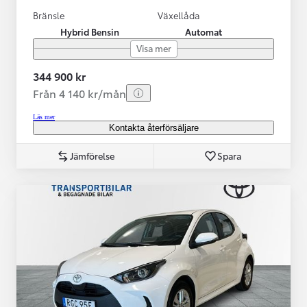
Bränsle
Växellåda
Hybrid Bensin
Automat
Visa mer
344 900 kr
Från 4 140 kr/mån
Läs mer
Kontakta återförsäljare
Jämförelse
Spara