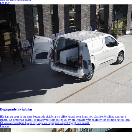
Läs mer
Begagnade Skåpbilar
Här kan du som är ute efter begagnade skåpbilar se vilket utbud som finns hos våra återförsäljare runt om i
landet. En begagnad skåpbil är lika tryggt som roligt val av bil. Använd våra sökfilter för att hitta rätt bil och
låt våra återförsäljare hjälpa dig köpa en begagnad skåpbil tryggt och enkelt.
Läs mer