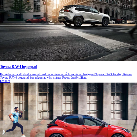
Toyota RAV4 begagnad
Hybrid eller laddhybrid – oavsett vad du är ute efter så finns det en begagnad Toyota RAV4 för dig. Köp en
Toyota RAV4 begagnad hos någon av våra många Toyota-återförsäljare.
Läs mer