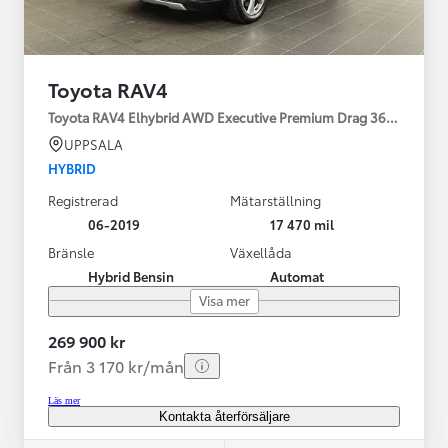
Toyota RAV4
Toyota RAV4 Elhybrid AWD Executive Premium Drag 360-kamera 
UPPSALA
HYBRID
Registrerad
Mätarställning
06-2019
17 470 mil
Bränsle
Växellåda
Hybrid Bensin
Automat
Visa mer
269 900 kr
Från 3 170 kr/mån
Läs mer
Kontakta återförsäljare