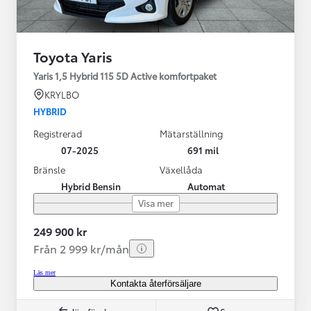
Toyota Yaris
Yaris 1,5 Hybrid 115 5D Active komfortpaket
KRYLBO
HYBRID
Registrerad
Mätarställning
07-2025
691 mil
Bränsle
Växellåda
Hybrid Bensin
Automat
Visa mer
249 900 kr
Från 2 999 kr/mån
Läs mer
Kontakta återförsäljare