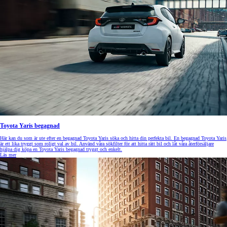
Toyota Yaris begagnad
Här kan du som är ute efter en begagnad Toyota Yaris söka och hitta din perfekta bil. En begagnad Toyota Yaris
är ett lika tryggt som roligt val av bil. Använd våra sökfilter för att hitta rätt bil och låt våra återförsäljare
hjälpa dig köpa en Toyota Yaris begagnad tryggt och enkelt.
Läs mer