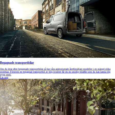
Begagnade transportbilar
Om du letar efter begagnade transportbilar så har våra auktoriserade återförsäljare modeller i en mängd olika
storlekar. Förutom en begagnad transportbil av hög kvalitet får du en smidig bilaffär som du kan känna dig
trygg med.
Läs mer