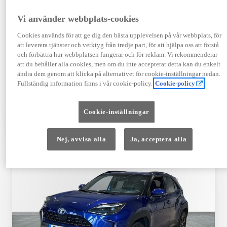
Registrerad
Mätarställning
09-2023
14 650 mil
Vi använder webbplats-cookies
Bränsle
Växellåda
Cookies används för att ge dig den bästa upplevelsen på vår webbplats, för
Hybrid Bensin
Automat
att leverera tjänster och verktyg från tredje part, för att hjälpa oss att förstå
Visa mer
och förbättra hur webbplatsen fungerar och för reklam. Vi rekommenderar
att du behåller alla cookies, men om du inte accepterar detta kan du enkelt
409 900 kr
ändra dem genom att klicka på alternativet för cookie-inställningar nedan.
Från 4 920 kr/mån
Fullständig information finns i vår cookie-policy.
Cookie-policy
Läs mer
Kontakta återförsäljare
Cookie-inställningar
Jämförelse
Spara
Nej, avvisa alla
Ja, acceptera alla