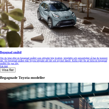
Begagnad småbil
Om du letar efter en begagnad småbil som erbjuder hög kvalitet, körglädje och personlighet så har du kommit
rätt. En begagnad småbil från Toyota erbjuder allt det och mycket därtill. Kolla själv för att hitta en begagnad
småbil för just dig.
Läs mer
Visa fler
Begagnade Toyota-modeller