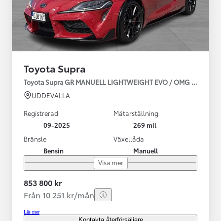
Toyota Supra
Toyota Supra GR MANUELL LIGHTWEIGHT EVO / OMG LEV! MOM
UDDEVALLA
Registrerad
Mätarställning
09-2025
269 mil
Bränsle
Växellåda
Bensin
Manuell
Visa mer
853 800 kr
Från 10 251 kr/mån
Läs mer
Kontakta återförsäljare