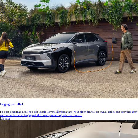
Begagnad elbil
Köp en begagnad elbil hos din lokala Toyota-återförsäljare. Vi hjälper dig till en trygg, enkel och prisvärd affär
när du har hittat en begagnad elbil som passar dig och din livsstil.
Läs mer