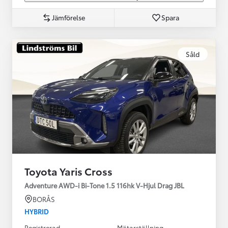
Jämförelse
Spara
Såld
Toyota Yaris Cross
Adventure AWD-i Bi-Tone 1.5 116hk V-Hjul Drag JBL
BORÅS
HYBRID
Registrerad
Mätarställning