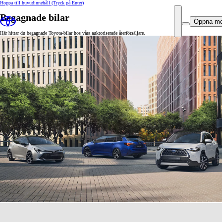
Hoppa till huvudinnehåll
(Tryck på Enter)
Begagnade bilar
Öppna m
Här hittar du begagnade Toyota-bilar hos våra auktoriserade återförsäljare.