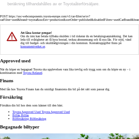
beräkning tillhandahålles av er Toyotaåterförsäljare.
POST https://usc-webcomponents.toyota-europe.com/v1/car-filter/se/sv?
carFilter=used&brand=toyota&uscEnv=production&sortOrder=published&disabledFilters=usedCarBrand&bra
Att låna kostar pengar!
Om du inte kan betala tillbaka skulden i tid riskerar du en betalningsanmärkning. Det kan
leda till svårigheter att få hyra bostad, teckna abonnemang och få nya lån. För stöd, vänd
dig till budget- och skuldrådgivningen i din kommun. Kontaktuppgifter finns på
konsumentverket.se
.
Approved used
När du köper en begagnad Toyota ska upplevelsen vara lika trevlig och trygg som om du köpte en ny – i
kombination med
Toyota Relaxed
.
Finans
Med lån hos Toyota Finans kan du smidigt finansiera din bil på det sätt som passar dig.
Försäkring
Försäkra din bil hos dem som känner till den bäst.
Toyota Approved Used
Toyota Approved Used
Billån
Billån
Bilförsäkring
Bilförsäkring
Begagnade biltyper