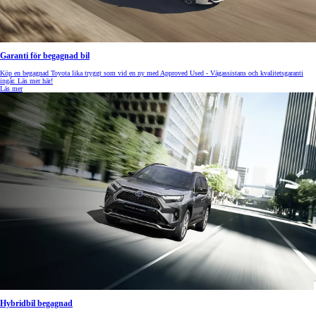
Garanti för begagnad bil
Köp en begagnad Toyota lika tryggt som vid en ny med Approved Used - Vägassistans och kvalitetsgaranti
ingår. Läs mer här!
Läs mer
Hybridbil begagnad