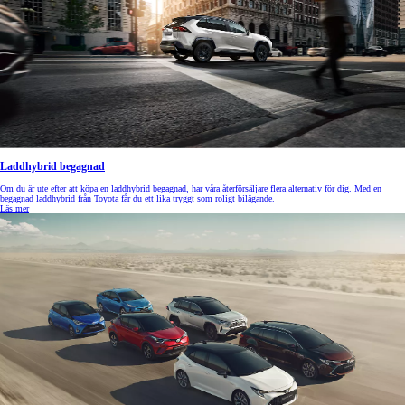
Laddhybrid begagnad
Om du är ute efter att köpa en laddhybrid begagnad, har våra återförsäljare flera alternativ för dig. Med en
begagnad laddhybrid från Toyota får du ett lika tryggt som roligt bilägande.
Läs mer