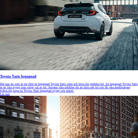
Toyota Yaris begagnad
Här kan du som är ute efter en begagnad Toyota Yaris söka och hitta din perfekta bil. En begagnad Toyota Yaris
är ett lika tryggt som roligt val av bil. Använd våra sökfilter för att hitta rätt bil och låt våra återförsäljare
hjälpa dig köpa en Toyota Yaris begagnad tryggt och enkelt.
Läs mer