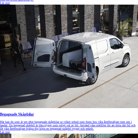
Läs mer
Begagnade Skåpbilar
Här kan du som är ute efter begagnade skåpbilar se vilket utbud som finns hos våra återförsäljare runt om i
landet. En begagnad skåpbil är lika tryggt som roligt val av bil. Använd våra sökfilter för att hitta rätt bil och
låt våra återförsäljare hjälpa dig köpa en begagnad skåpbil tryggt och enkelt.
Läs mer