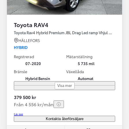
Toyota RAV4
Toyota Rav4 Hybrid Premium JBL Drag Led ramp Vhjul motorv
HÄLLEFORS
HYBRID
Registrerad
Mätarställning
07-2020
5 735 mil
Bränsle
Växellåda
Hybrid Bensin
Automat
Visa mer
379 500 kr
Från 4 556 kr/mån
Läs mer
Kontakta återförsäljare