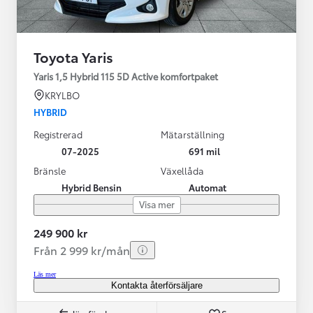
Toyota Yaris
Yaris 1,5 Hybrid 115 5D Active komfortpaket
KRYLBO
HYBRID
Registrerad
Mätarställning
07-2025
691 mil
Bränsle
Växellåda
Hybrid Bensin
Automat
Visa mer
249 900 kr
Från 2 999 kr/mån
Läs mer
Kontakta återförsäljare