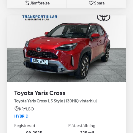
Jämförelse
Spara
Toyota Yaris Cross
Toyota Yaris Cross 1,5 Style (130HK) vinterhjul
KRYLBO
HYBRID
Registrerad
Mätarställning
09-2025
225 mil