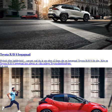
Toyota RAV4 begagnad
Hybrid eller laddhybrid – oavsett vad du är ute efter så finns det en begagnad Toyota RAV4 för dig. Köp en
Toyota RAV4 begagnad hos någon av våra många Toyota-återförsäljare.
Läs mer