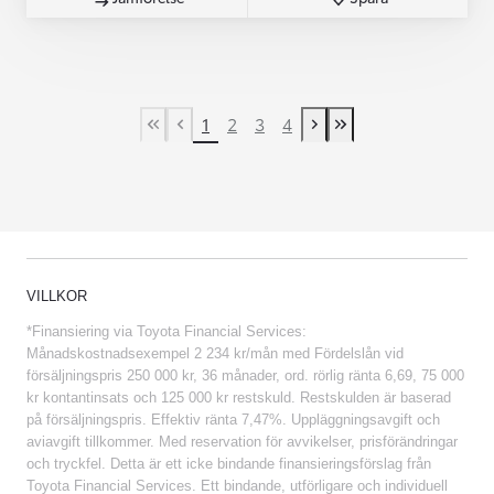
1
2
3
4
First Page
Previous page
Next page
Last Page
VILLKOR
*Finansiering via Toyota Financial Services:
Månadskostnadsexempel 2 234 kr/mån med Fördelslån vid
försäljningspris 250 000 kr, 36 månader, ord. rörlig ränta 6,69, 75 000
kr kontantinsats och 125 000 kr restskuld. Restskulden är baserad
på försäljningspris. Effektiv ränta 7,47%. Uppläggningsavgift och
aviavgift tillkommer. Med reservation för avvikelser, prisförändringar
och tryckfel. Detta är ett icke bindande finansieringsförslag från
Toyota Financial Services. Ett bindande, utförligare och individuell