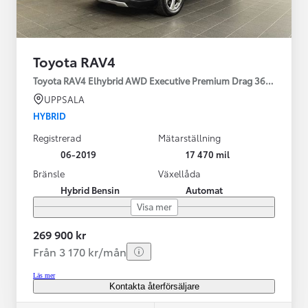
Toyota RAV4
Toyota RAV4 Elhybrid AWD Executive Premium Drag 360-kamera 
UPPSALA
HYBRID
Registrerad
Mätarställning
06-2019
17 470 mil
Bränsle
Växellåda
Hybrid Bensin
Automat
Visa mer
269 900 kr
Från 3 170 kr/mån
Läs mer
Kontakta återförsäljare