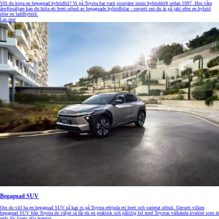
Vill du köpa en begagnad hybridbil? Vi på Toyota har varit pionjärer inom hybriddrift sedan 1997. Hos våra
återförsäljare kan du hitta ett brett utbud av begagnade hybridbilar - oavsett om du är på jakt efter en hybrid
eller en laddhybrid.
Läs mer
Begagnad SUV
Om du vill ha en begagnad SUV så kan vi på Toyota erbjuda ett brett och varierat utbud. Oavsett vilken
begagnad SUV från Toyota du väljer så får du en praktisk och pålitlig bil med Toyotas välkända kvalitet som är
redo för livets alla äventyr.