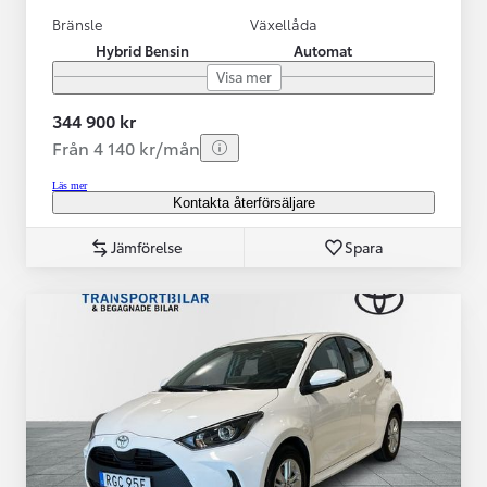
Bränsle
Växellåda
Hybrid Bensin
Automat
Visa mer
344 900 kr
Från 4 140 kr/mån
Läs mer
Kontakta återförsäljare
Jämförelse
Spara