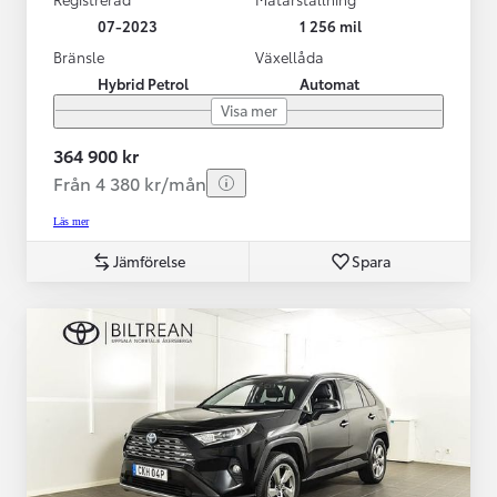
07-2023
1 256 mil
Bränsle
Växellåda
Hybrid Petrol
Automat
Visa mer
364 900 kr
Från 4 380 kr/mån
Läs mer
Jämförelse
Spara