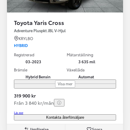
Toyota Yaris Cross
Adventure Pluspkt JBL V-Hjul
KRYLBO
HYBRID
Registrerad
Mätarställning
03-2023
3 635 mil
Bränsle
Växellåda
Hybrid Bensin
Automat
Visa mer
319 900 kr
Från 3 840 kr/mån
Läs mer
Kontakta återförsäljare
Jämförelse
Spara