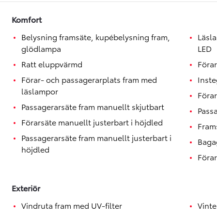
Toyota GR Supra
BENSIN
Komfort
Belysning framsäte, kupébelysning fram,
Läsl
glödlampa
LED
Ratt eluppvärmd
Förar
Förar- och passagerarplats fram med
Inst
läslampor
Förar
Passagerarsäte fram manuellt skjutbart
Passa
Förarsäte manuellt justerbart i höjdled
Fram
Passagerarsäte fram manuellt justerbart i
Baga
höjdled
Förar
Exteriör
Vindruta fram med UV-filter
Vinte