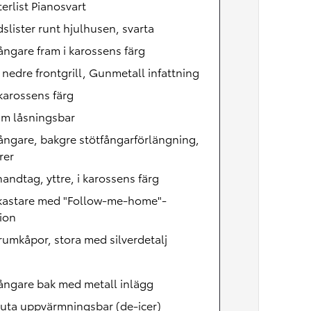
erlist Pianosvart
slister runt hjulhusen, svarta
ångare fram i karossens färg
, nedre frontgrill, Gunmetall infattning
 karossens färg
äm låsningsbar
ångare, bakgre stötfångarförlängning,
rer
andtag, yttre, i karossens färg
lkastare med "Follow-me-home"-
ion
umkåpor, stora med silverdetalj
ångare bak med metall inlägg
uta uppvärmningsbar (de-icer)