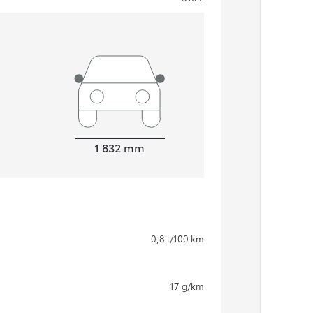
Width
1 832
mm
Från 324 900 kr
0,8
l/100 km
Från 3 194 kr/mån
Toyota C-HR
17
g/km
HYBRID & LADDHYBRID