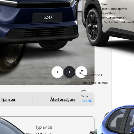
Instruktionsfilmer
Toyota C-HR Instruktionsfilmer
Yaris Instruktionsfilmer
Yaris Cross Instruktionsfilmer
Digital Smart Nyckel Instruktionsfi
Från 569 900 kr
Från 3 958 kr/mån
Yaris
Tjänster
Återförsäljare
HYBRID
Typ av bil