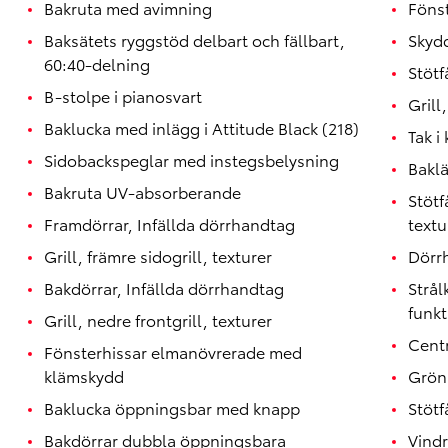
Bakruta med avimning
Fönst
Baksätets ryggstöd delbart och fällbart,
Skydd
60:40-delning
Stötf
B-stolpe i pianosvart
Grill
Baklucka med inlägg i Attitude Black (218)
Tak i
Sidobackspeglar med instegsbelysning
Bakl
Bakruta UV-absorberande
Stötf
Framdörrar, Infällda dörrhandtag
textu
Grill, främre sidogrill, texturer
Dörrh
Bakdörrar, Infällda dörrhandtag
Strå
funkt
Grill, nedre frontgrill, texturer
Centr
Fönsterhissar elmanövrerade med
klämskydd
Grön
Baklucka öppningsbar med knapp
Stötf
Bakdörrar dubbla öppningsbara
Vindr