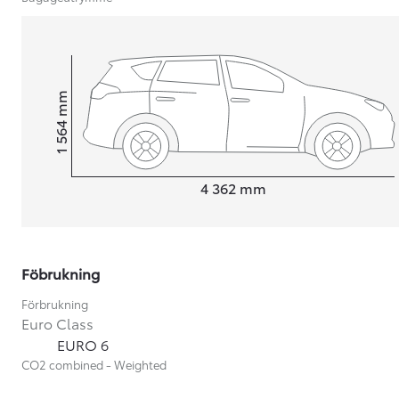
mm
1 564
Height
Length
4 362
mm
Föbrukning
Förbrukning
Euro Class
Från 599 900 kr
EURO 6
Nya Corolla Cross
CO2 combined - Weighted
HYBRID