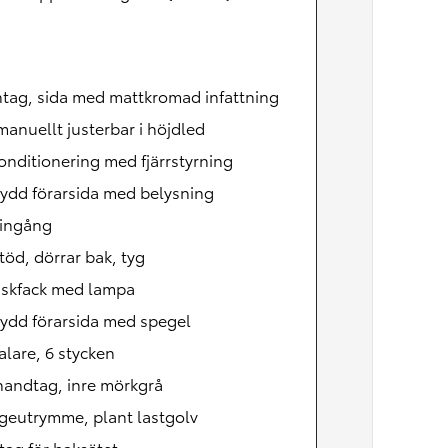
ntag, sida med mattkromad infattning
manuellt justerbar i höjdled
onditionering med fjärrstyrning
ydd förarsida med belysning
ingång
öd, dörrar bak, tyg
skfack med lampa
ydd förarsida med spegel
lare, 6 stycken
handtag, inre mörkgrå
geutrymme, plant lastgolv
tag för baksätet