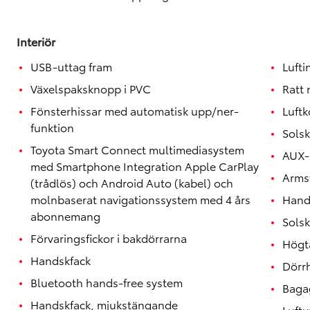
Interiör
USB-uttag fram
Lufti
Växelspaksknopp i PVC
Ratt 
Fönsterhissar med automatisk upp/ner-
Luftk
funktion
Solsk
Toyota Smart Connect multimediasystem
AUX-
med Smartphone Integration Apple CarPlay
Armst
(trådlös) och Android Auto (kabel) och
molnbaserat navigationssystem med 4 års
Hand
abonnemang
Solsk
Förvaringsfickor i bakdörrarna
Högta
Handskfack
Dörr
Bluetooth hands-free system
Baga
Handskfack, mjukstängande
Luftu