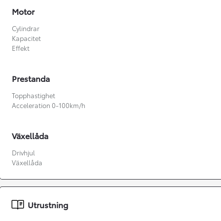
Motor
Cylindrar
Kapacitet
Effekt
Prestanda
Topphastighet
Acceleration 0-100km/h
Växellåda
Drivhjul
Växellåda
Från 360 900 kr
Från 3 548 kr/mån
Utrustning
Easy Billån