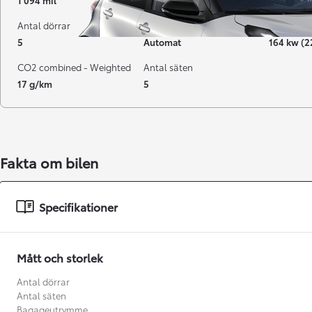
1 094 mil
03-2025
Hybrid Be
Antal dörrar
Växellåda
Effekt
5
Automat
164 kw (2
CO2 combined - Weighted
Antal säten
17 g/km
5
Fakta om bilen
Från 238 900 kr
Specifikationer
Från 2 349 kr/mån
Easy Billån
Mått och storlek
GR Yaris
BENSIN
Antal dörrar
Antal säten
Bagageutrymme