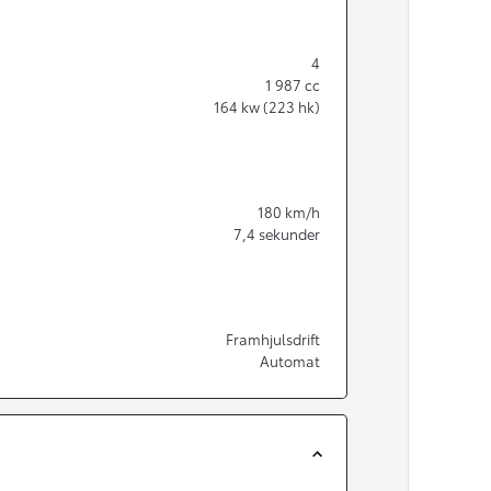
4
1 987
cc
164
kw (223 hk)
180
km/h
7,4
sekunder
Framhjulsdrift
Automat
Från 350 900 kr
Från 3 450 kr/mån
Easy Billån