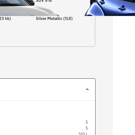
nsin
SUV 5-d
Färg
23 hk)
Silver Metallic (1L0)
Från 257 900 kr
Från 2 535 kr/mån
Easy Billån
Corolla
HYBRID
5
5
310
L