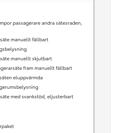
Nya GR GT
The soul lives on
ampor passagerare andra sätesraden,
säte manuellt fällbart
egsbelysning
säte manuellt skjutbart
gerarsäte fram manuellt fällbart
säten eluppvärmda
gerumsbelysning
säte med svankstöd, eljusterbart
rpaket