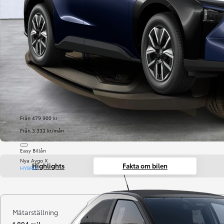
Från 479 900 kr
Från 3 333 kr/mån
Easy Billån
Nya Aygo X
Highlights
Fakta om bilen
HYBRID
Mätarställning
Registrerad
Bränsle