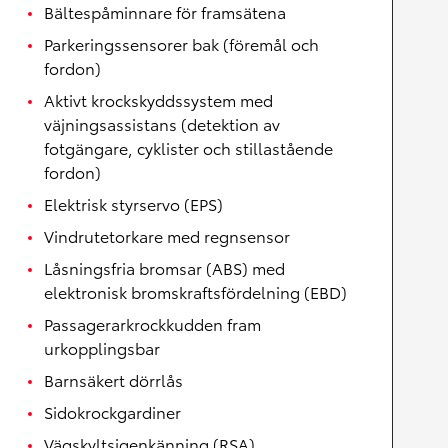
Bältespåminnare för framsätena
Parkeringssensorer bak (föremål och
fordon)
Aktivt krockskyddssystem med
väjningsassistans (detektion av
fotgängare, cyklister och stillastående
fordon)
Elektrisk styrservo (EPS)
Vindrutetorkare med regnsensor
Låsningsfria bromsar (ABS) med
elektronisk bromskraftsfördelning (EBD)
Passagerarkrockkudden fram
urkopplingsbar
Barnsäkert dörrlås
Sidokrockgardiner
Vägskyltsigenkänning (RSA)