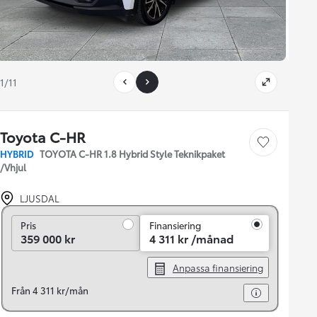
1/11
Toyota C-HR
Save car
HYBRID
TOYOTA C-HR 1.8 Hybrid Style Teknikpaket
/Vhjul
LJUSDAL
Pris
Pris
Finansiering
359 000 kr
4 311 kr /månad
Anpassa finansiering
Från 4 311 kr/mån