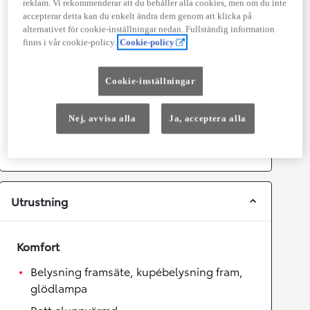
reklam. Vi rekommenderar att du behåller alla cookies, men om du inte
accepterar detta kan du enkelt ändra dem genom att klicka på
Prestanda
alternativet för cookie-inställningar nedan. Fullständig information
finns i vår cookie-policy.
Cookie-policy
Topphastighet
175
km/h
Acceleration 0-100km/h
9,9
sekunder
Cookie-inställningar
Växellåda
Nej, avvisa alla
Ja, acceptera alla
Drivhjul
Framhjulsdrift
Växellåda
Automat
Utrustning
Komfort
Belysning framsäte, kupébelysning fram,
glödlampa
Ratt eluppvärmd