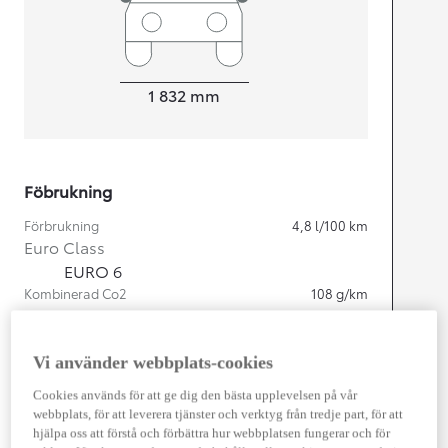
Width
1 832
mm
Föbrukning
Förbrukning
4,8
l/100 km
Euro Class
EURO 6
Kombinerad Co2
108
g/km
Motor
Vi använder webbplats-cookies
Cylindrar
4
Cookies används för att ge dig den bästa upplevelsen på vår
Kapacitet
1 798
cc
webbplats, för att leverera tjänster och verktyg från tredje part, för att
Effekt
103
kw (140 hk)
hjälpa oss att förstå och förbättra hur webbplatsen fungerar och för