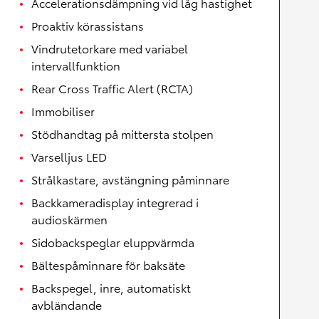
Accelerationsdämpning vid låg hastighet
Proaktiv körassistans
Vindrutetorkare med variabel
intervallfunktion
Rear Cross Traffic Alert (RCTA)
Immobiliser
Stödhandtag på mittersta stolpen
Varselljus LED
Strålkastare, avstängning påminnare
Backkameradisplay integrerad i
audioskärmen
Sidobackspeglar eluppvärmda
Bältespåminnare för baksäte
Backspegel, inre, automatiskt
avbländande