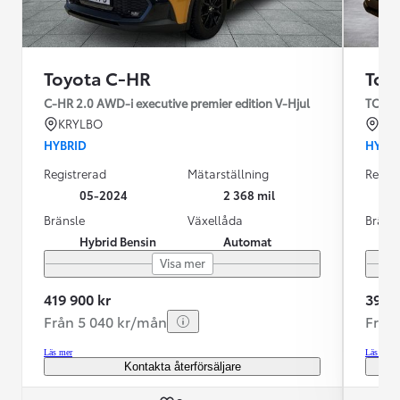
Toyota C-HR
Toy
C-HR 2.0 AWD-i executive premier edition V-Hjul
TOYOT
KRYLBO
LU
HYBRID
HYBR
Registrerad
Mätarställning
Regist
05-2024
2 368 mil
Bränsle
Växellåda
Bräns
Hybrid Bensin
Automat
Visa mer
419 900 kr
399 9
Från 5 040 kr/mån
Från
Läs mer
Läs mer
Kontakta återförsäljare