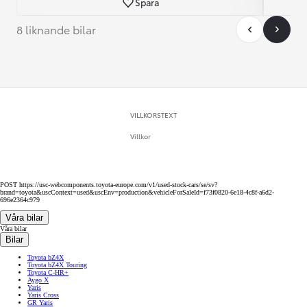
Spara
8 liknande bilar
VILLKORSTEXT
Villkor
POST https://usc-webcomponents.toyota-europe.com/v1/used-stock-cars/se/sv?
brand=toyota&uscContext=used&uscEnv=production&vehicleForSaleId=f73f0820-6e18-4c8f-a6d2-
696e2364c979
Våra bilar
Våra bilar
Bilar
Toyota bZ4X
Toyota bZ4X Touring
Toyota C-HR+
Aygo X
Yaris
Yaris Cross
GR Yaris