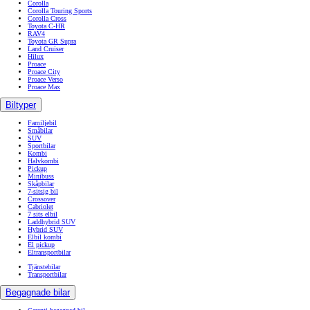
Corolla
Corolla Touring Sports
Corolla Cross
Toyota C-HR
RAV4
Toyota GR Supra
Land Cruiser
Hilux
Proace
Proace City
Proace Verso
Proace Max
Biltyper
Familjebil
Småbilar
SUV
Sportbilar
Kombi
Halvkombi
Pickup
Minibuss
Skåpbilar
7-sitsig bil
Crossover
Cabriolet
7 sits elbil
Laddhybrid SUV
Hybrid SUV
Elbil kombi
El pickup
Eltransportbilar
Tjänstebilar
Transportbilar
Begagnade bilar