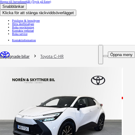
Hoppa till huvudinnehåll
(Tryck på Enter)
Snabblänkar
Klicka för att stänga räckviddsöverlägget
Prislistor & broschyrer
Hitta återförsäljare
Boka provkörning
Kontakta verkstad
Boka service
Kontaktinformation
You are here
:
Öppna meny
Begagnade bilar
Toyota C-HR