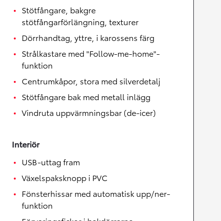
Stötfångare, bakgre
stötfångarförlängning, texturer
Dörrhandtag, yttre, i karossens färg
Strålkastare med "Follow-me-home"-
funktion
Centrumkåpor, stora med silverdetalj
Stötfångare bak med metall inlägg
Vindruta uppvärmningsbar (de-icer)
Interiör
USB-uttag fram
Växelspaksknopp i PVC
Fönsterhissar med automatisk upp/ner-
funktion
Förvaringsfickor i bakdörrarna