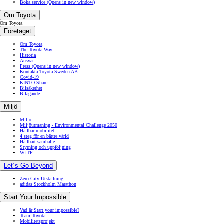
Boka service
(Opens in new window)
Om Toyota
Om Toyota
Företaget
Om Toyota
The Toyota Way
Historia
Ansvar
Press
(Opens in new window)
Kontakta Toyota Sweden AB
Covid-19
KINTO Share
Bilsäkerhet
Bilägande
Miljö
Miljö
Miljöutmaning - Environmental Challenge 2050
Hållbar mobilitet
4 steg för en bättre värld
Hållbart samhälle
Styrning och uppföljning
WLTP
Let´s Go Beyond
Zero City Utställning
adidas Stockholm Marathon
Start Your Impossible
Vad är Start your impossible?
Team Toyota
Mobilitetsprojekt