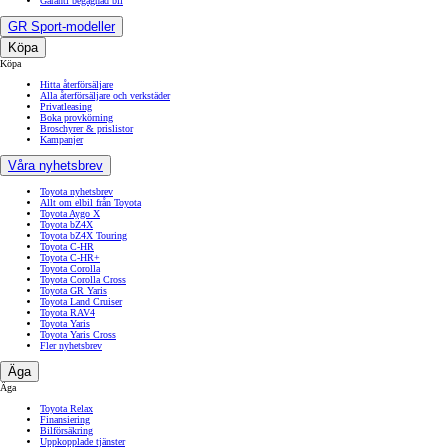
Garanti begagnad bil
GR Sport-modeller
Köpa
Köpa
Hitta återförsäljare
Alla återförsäljare och verkstäder
Privatleasing
Boka provkörning
Broschyrer & prislistor
Kampanjer
Våra nyhetsbrev
Toyota nyhetsbrev
Allt om elbil från Toyota
Toyota Aygo X
Toyota bZ4X
Toyota bZ4X Touring
Toyota C-HR
Toyota C-HR+
Toyota Corolla
Toyota Corolla Cross
Toyota GR Yaris
Toyota Land Cruiser
Toyota RAV4
Toyota Yaris
Toyota Yaris Cross
Fler nyhetsbrev
Äga
Äga
Toyota Relax
Finansiering
Bilförsäkring
Uppkopplade tjänster