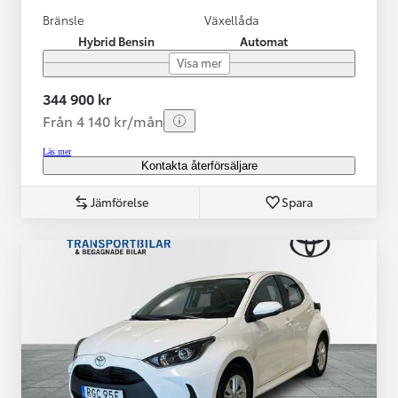
Bränsle
Växellåda
Hybrid Bensin
Automat
Visa mer
344 900 kr
Från 4 140 kr/mån
Läs mer
Kontakta återförsäljare
Jämförelse
Spara