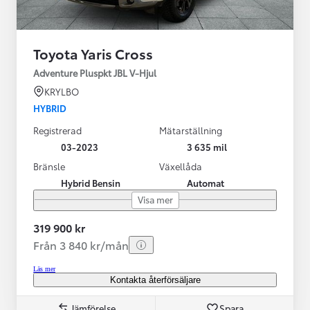
Toyota Yaris Cross
Adventure Pluspkt JBL V-Hjul
KRYLBO
HYBRID
Registrerad
Mätarställning
03-2023
3 635 mil
Bränsle
Växellåda
Hybrid Bensin
Automat
Visa mer
319 900 kr
Från 3 840 kr/mån
Läs mer
Kontakta återförsäljare
Jämförelse
Spara