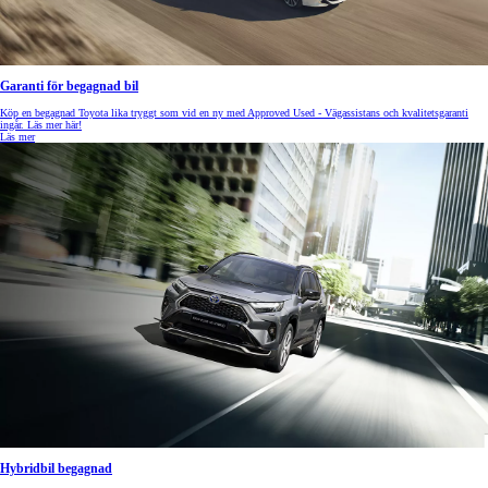
Garanti för begagnad bil
Köp en begagnad Toyota lika tryggt som vid en ny med Approved Used - Vägassistans och kvalitetsgaranti
ingår. Läs mer här!
Läs mer
Hybridbil begagnad