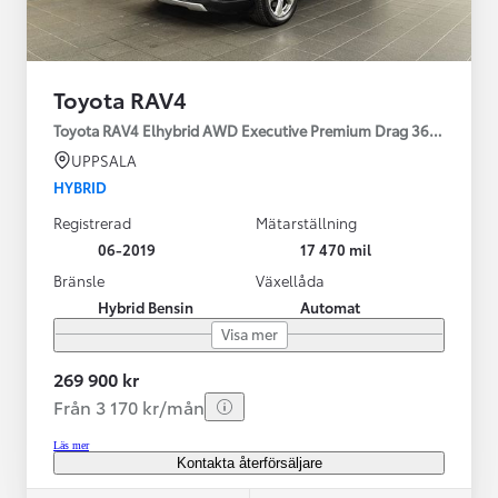
Toyota RAV4
Toyota RAV4 Elhybrid AWD Executive Premium Drag 360-kamera 
UPPSALA
HYBRID
Registrerad
Mätarställning
06-2019
17 470 mil
Bränsle
Växellåda
Hybrid Bensin
Automat
Visa mer
269 900 kr
Från 3 170 kr/mån
Läs mer
Kontakta återförsäljare