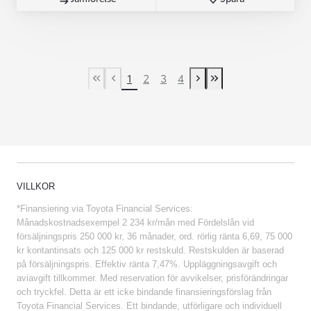
1
2
3
4
First Page
Previous page
Next page
Last Page
VILLKOR
*Finansiering via Toyota Financial Services:
Månadskostnadsexempel 2 234 kr/mån med Fördelslån vid
försäljningspris 250 000 kr, 36 månader, ord. rörlig ränta 6,69, 75 000
kr kontantinsats och 125 000 kr restskuld. Restskulden är baserad
på försäljningspris. Effektiv ränta 7,47%. Uppläggningsavgift och
aviavgift tillkommer. Med reservation för avvikelser, prisförändringar
och tryckfel. Detta är ett icke bindande finansieringsförslag från
Toyota Financial Services. Ett bindande, utförligare och individuell