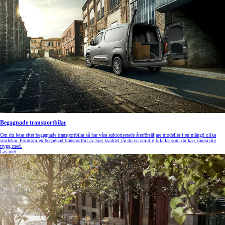
Begagnade transportbilar
Om du letar efter begagnade transportbilar så har våra auktoriserade återförsäljare modeller i en mängd olika
storlekar. Förutom en begagnad transportbil av hög kvalitet får du en smidig bilaffär som du kan känna dig
trygg med.
Läs mer