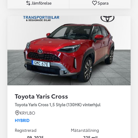
Jämförelse
Spara
Toyota Yaris Cross
Toyota Yaris Cross 1,5 Style (130HK) vinterhjul
KRYLBO
HYBRID
Registrerad
Mätarställning
09-2025
225 mil