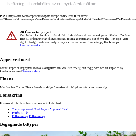
beräkning tillhandahålles av er Toyotaåterförsäljare.
POST https://usc-webcomponents.toyota-europe.com/v1/car-filter/se/sv?
carFilter=used&brand=toyota&uscEnv=production&sortOrder=published&disabledFilters=usedCarBrand&bra
Att låna kostar pengar!
Om du inte kan betala tillbaka skulden i tid riskerar du en betalningsanmärkning. Det kan
leda till svårigheter att få hyra bostad, teckna abonnemang och få nya lån. För stöd, vänd
dig till budget- och skuldrådgivningen i din kommun. Kontaktuppgifter finns på
konsumentverket.se
.
Approved used
När du köper en begagnad Toyota ska upplevelsen vara lika trevlig och trygg som om du köpte en ny – i
kombination med
Toyota Relaxed
.
Finans
Med lån hos Toyota Finans kan du smidigt finansiera din bil på det sätt som passar dig.
Försäkring
Försäkra din bil hos dem som känner till den bäst.
Toyota Approved Used
Toyota Approved Used
Billån
Billån
Bilförsäkring
Bilförsäkring
Begagnade biltyper