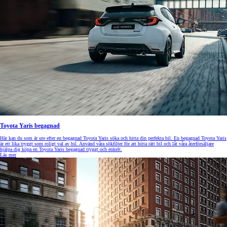
Toyota Yaris begagnad
Här kan du som är ute efter en begagnad Toyota Yaris söka och hitta din perfekta bil. En begagnad Toyota Yaris
är ett lika tryggt som roligt val av bil. Använd våra sökfilter för att hitta rätt bil och låt våra återförsäljare
hjälpa dig köpa en Toyota Yaris begagnad tryggt och enkelt.
Läs mer