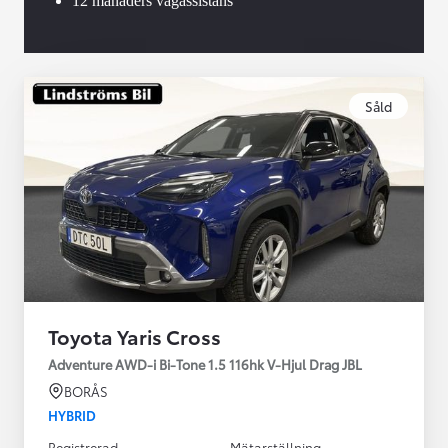
12 månaders vägassistans
Såld
Toyota Yaris Cross
Adventure AWD-i Bi-Tone 1.5 116hk V-Hjul Drag JBL
BORÅS
HYBRID
Registrerad
Mätarställning