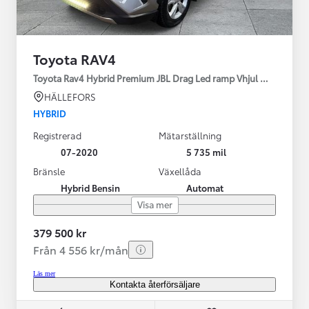
Toyota RAV4
Toyota Rav4 Hybrid Premium JBL Drag Led ramp Vhjul motorv
HÄLLEFORS
HYBRID
Registrerad
Mätarställning
07-2020
5 735 mil
Bränsle
Växellåda
Hybrid Bensin
Automat
Visa mer
379 500 kr
Från 4 556 kr/mån
Läs mer
Kontakta återförsäljare