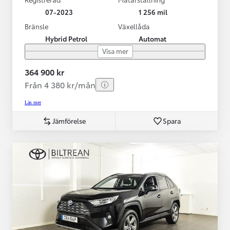
07-2023
1 256 mil
Bränsle
Växellåda
Hybrid Petrol
Automat
Visa mer
364 900 kr
Från 4 380 kr/mån
Läs mer
Jämförelse
Spara