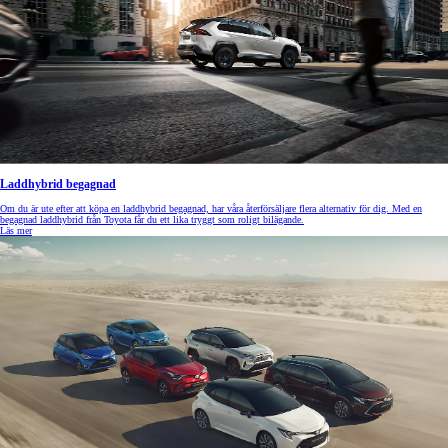
Laddhybrid begagnad
Om du är ute efter att köpa en laddhybrid begagnad, har våra återförsäljare flera alternativ för dig. Med en
begagnad laddhybrid från Toyota får du ett lika tryggt som roligt bilägande.
Läs mer