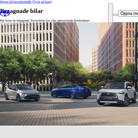
Hoppa till huvudinnehåll
(Tryck på Enter)
Begagnade bilar
Öppna m
Här hittar du begagnade Toyota-bilar hos våra auktoriserade återförsäljare.