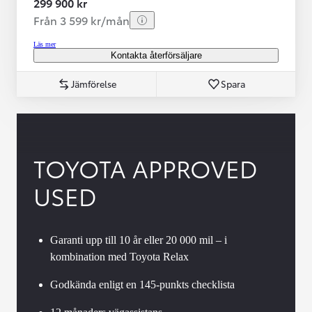
299 900 kr
Från 3 599 kr/mån
Läs mer
Kontakta återförsäljare
Jämförelse
Spara
TOYOTA APPROVED
USED
Garanti upp till 10 år eller 20 000 mil – i
kombination med Toyota Relax
Godkända enligt en 145-punkts checklista