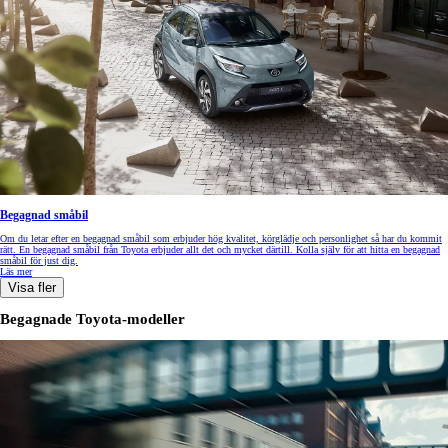
Begagnad småbil
Om du letar efter en begagnad småbil som erbjuder hög kvalitet, körglädje och personlighet så har du kommit
rätt. En begagnad småbil från Toyota erbjuder allt det och mycket därtill. Kolla själv för att hitta en begagnad
småbil för just dig.
Läs mer
Visa fler
Begagnade Toyota-modeller