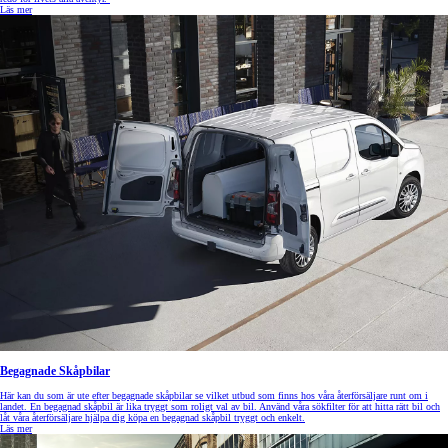
Läs mer
Begagnade Skåpbilar
Här kan du som är ute efter begagnade skåpbilar se vilket utbud som finns hos våra återförsäljare runt om i
landet. En begagnad skåpbil är lika tryggt som roligt val av bil. Använd våra sökfilter för att hitta rätt bil och
låt våra återförsäljare hjälpa dig köpa en begagnad skåpbil tryggt och enkelt.
Läs mer