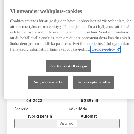
Vi använder webbplats-cookies
Cookies används för att ge dig den bästa upplevelsen på vår webbplats, för
att leverera tjänster och verktyg från tredje part, för att hjälpa oss att förstå
och förbättra hur webbplatsen fungerar och för reklam. Vi rekommenderar
att du behåller alla cookies, men om du inte accepterar detta kan du enkelt
ändra dem genom att klicka på alternativet för cookie-inställningar nedan.
Fullständig information finns i vår cookie-policy.
Cookie-policy
Toyota Yaris Cross
Cookie-inställningar
Toyota Yaris Cross 1,5 Hybrid Adventure Drag V-Hjul
KRYLBO
Nej, avvisa alla
Ja, acceptera alla
HYBRID
Registrerad
Mätarställning
04-2023
6 289 mil
Bränsle
Växellåda
Hybrid Bensin
Automat
Visa mer