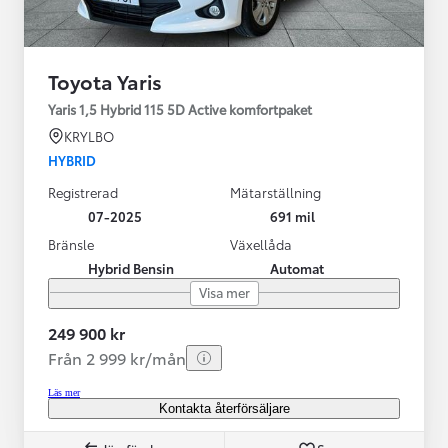
Toyota Yaris
Yaris 1,5 Hybrid 115 5D Active komfortpaket
KRYLBO
HYBRID
Registrerad
Mätarställning
07-2025
691 mil
Bränsle
Växellåda
Hybrid Bensin
Automat
Visa mer
249 900 kr
Från 2 999 kr/mån
Läs mer
Kontakta återförsäljare