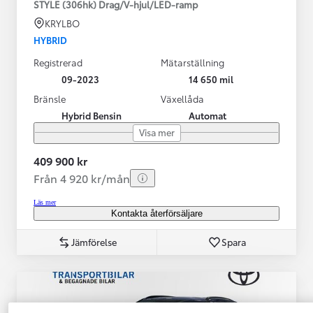
STYLE (306hk) Drag/V-hjul/LED-ramp
KRYLBO
HYBRID
Registrerad
Mätarställning
09-2023
14 650 mil
Bränsle
Växellåda
Hybrid Bensin
Automat
Visa mer
409 900 kr
Från 4 920 kr/mån
Läs mer
Kontakta återförsäljare
Jämförelse
Spara