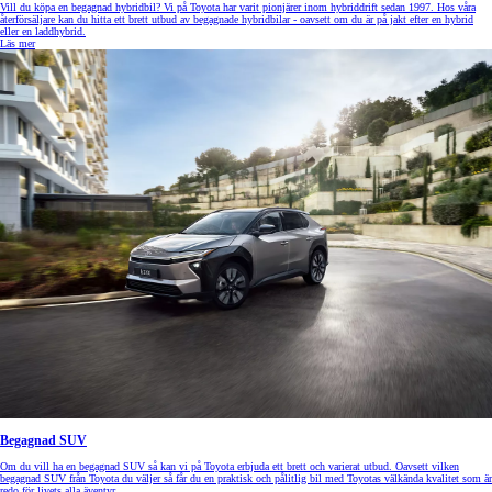
Vill du köpa en begagnad hybridbil? Vi på Toyota har varit pionjärer inom hybriddrift sedan 1997. Hos våra
återförsäljare kan du hitta ett brett utbud av begagnade hybridbilar - oavsett om du är på jakt efter en hybrid
eller en laddhybrid.
Läs mer
Begagnad SUV
Om du vill ha en begagnad SUV så kan vi på Toyota erbjuda ett brett och varierat utbud. Oavsett vilken
begagnad SUV från Toyota du väljer så får du en praktisk och pålitlig bil med Toyotas välkända kvalitet som är
redo för livets alla äventyr.