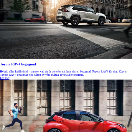
Toyota RAV4 begagnad
Hybrid eller laddhybrid – oavsett vad du är ute efter så finns det en begagnad Toyota RAV4 för dig. Köp en
Toyota RAV4 begagnad hos någon av våra många Toyota-återförsäljare.
Läs mer