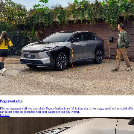
Begagnad elbil
Köp en begagnad elbil hos din lokala Toyota-återförsäljare. Vi hjälper dig till en trygg, enkel och prisvärd affär
när du har hittat en begagnad elbil som passar dig och din livsstil.
Läs mer