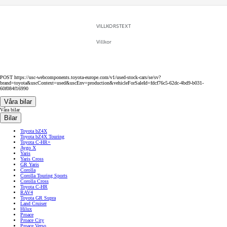
VILLKORSTEXT
Villkor
POST https://usc-webcomponents.toyota-europe.com/v1/used-stock-cars/se/sv?
brand=toyota&uscContext=used&uscEnv=production&vehicleForSaleId=fdcf76c5-62dc-4bd9-b031-
60f084f16990
Våra bilar
Våra bilar
Bilar
Toyota bZ4X
Toyota bZ4X Touring
Toyota C-HR+
Aygo X
Yaris
Yaris Cross
GR Yaris
Corolla
Corolla Touring Sports
Corolla Cross
Toyota C-HR
RAV4
Toyota GR Supra
Land Cruiser
Hilux
Proace
Proace City
Proace Verso