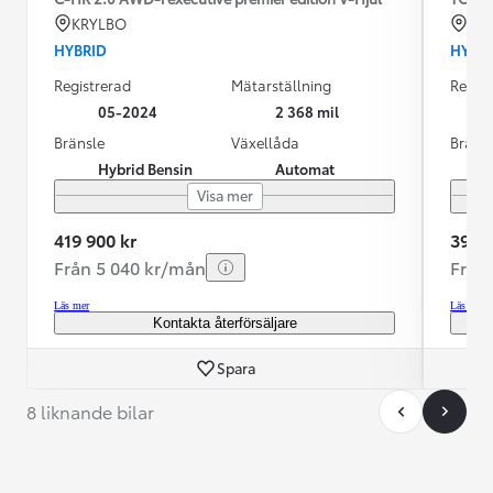
KRYLBO
LU
HYBRID
HYBR
Registrerad
Mätarställning
Regist
05-2024
2 368 mil
Bränsle
Växellåda
Bräns
Hybrid Bensin
Automat
Visa mer
419 900 kr
399 9
Från 5 040 kr/mån
Från
Läs mer
Läs mer
Kontakta återförsäljare
Spara
8 liknande bilar