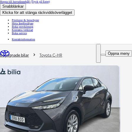
Hoppa till huvudinnehåll
(Tryck på Enter)
Snabblänkar
Klicka för att stänga räckviddsöverlägget
Prislistor & broschyrer
Hitta återförsäljare
Boka provkörning
Kontakta verkstad
Boka service
Kontaktinformation
You are here
:
Öppna meny
Begagnade bilar
Toyota C-HR