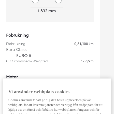
Width
1 832
mm
Föbrukning
Förbrukning
0,8
l/100 km
Euro Class
EURO 6
CO2 combined - Weighted
17
g/km
Motor
Cylindrar
4
Kapacitet
1 987
cc
Vi använder webbplats-cookies
Effekt
164
kw (223 hk)
Cookies används för att ge dig den bästa upplevelsen på vår
webbplats, för att leverera tjänster och verktyg från tredje part, för att
hjälpa oss att förstå och förbättra hur webbplatsen fungerar och för
Prestanda