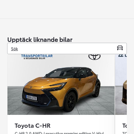
Upptäck liknande bilar
Sök
Toyota C-HR
Toy
C-HR 2.0 AWD-i executive premier edition V-Hjul
TOYOT