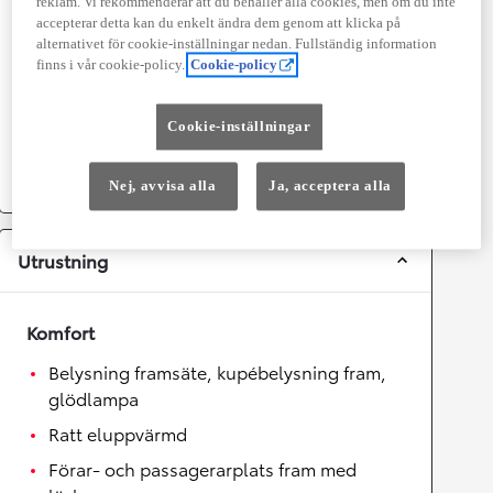
reklam. Vi rekommenderar att du behåller alla cookies, men om du inte
accepterar detta kan du enkelt ändra dem genom att klicka på
Topphastighet
180
km/h
alternativet för cookie-inställningar nedan. Fullständig information
Acceleration 0-100km/h
7,4
sekunder
finns i vår cookie-policy.
Cookie-policy
Växellåda
Cookie-inställningar
Drivhjul
Framhjulsdrift
Växellåda
Automat
Nej, avvisa alla
Ja, acceptera alla
Utrustning
Komfort
Belysning framsäte, kupébelysning fram,
glödlampa
Ratt eluppvärmd
Förar- och passagerarplats fram med