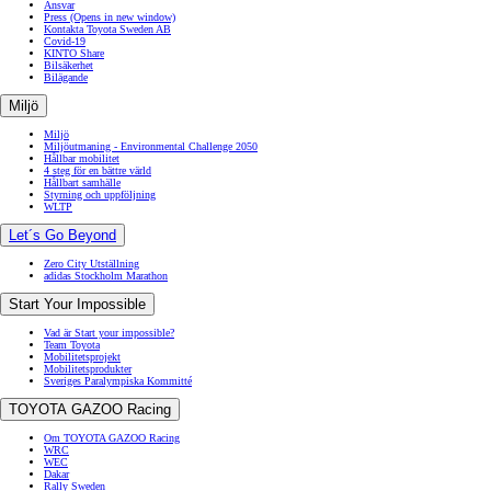
Ansvar
Press
(Opens in new window)
Kontakta Toyota Sweden AB
Covid-19
KINTO Share
Bilsäkerhet
Bilägande
Miljö
Miljö
Miljöutmaning - Environmental Challenge 2050
Hållbar mobilitet
4 steg för en bättre värld
Hållbart samhälle
Styrning och uppföljning
WLTP
Let´s Go Beyond
Zero City Utställning
adidas Stockholm Marathon
Start Your Impossible
Vad är Start your impossible?
Team Toyota
Mobilitetsprojekt
Mobilitetsprodukter
Sveriges Paralympiska Kommitté
TOYOTA GAZOO Racing
Om TOYOTA GAZOO Racing
WRC
WEC
Dakar
Rally Sweden