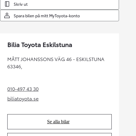
Skriv ut
Spara bilen på mitt MyToyota-konto
Bilia Toyota Eskilstuna
MÅTT JOHANSSONS VÄG 46 - ESKILSTUNA
63346,
010-497 43 30
(Opens in new tab)
biliatoyota.se
(Opens in new tab)
Se alla bilar
(Opens in new tab)