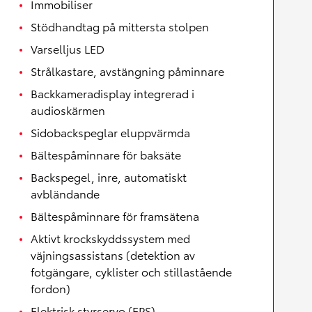
Immobiliser
Stödhandtag på mittersta stolpen
Varselljus LED
Strålkastare, avstängning påminnare
Backkameradisplay integrerad i
audioskärmen
Sidobackspeglar eluppvärmda
Bältespåminnare för baksäte
Backspegel, inre, automatiskt
avbländande
Bältespåminnare för framsätena
Aktivt krockskyddssystem med
väjningsassistans (detektion av
fotgängare, cyklister och stillastående
fordon)
Elektrisk styrservo (EPS)