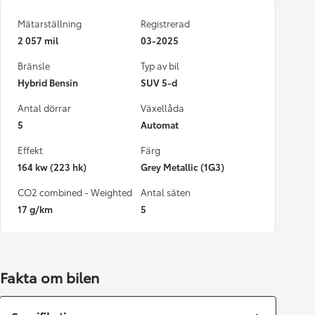
Mätarställning
Registrerad
2 057 mil
03-2025
Bränsle
Typ av bil
Hybrid Bensin
SUV 5-d
Antal dörrar
Växellåda
5
Automat
Effekt
Färg
164 kw (223 hk)
Grey Metallic (1G3)
CO2 combined - Weighted
Antal säten
17 g/km
5
Fakta om bilen