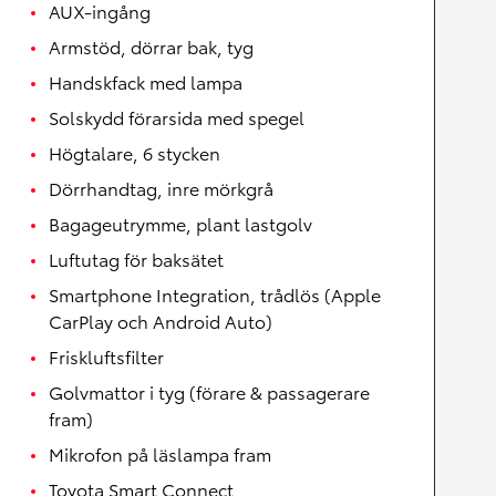
AUX-ingång
Armstöd, dörrar bak, tyg
Handskfack med lampa
Solskydd förarsida med spegel
Högtalare, 6 stycken
Dörrhandtag, inre mörkgrå
Bagageutrymme, plant lastgolv
Luftutag för baksätet
Smartphone Integration, trådlös (Apple
CarPlay och Android Auto)
Friskluftsfilter
Golvmattor i tyg (förare & passagerare
fram)
Mikrofon på läslampa fram
Toyota Smart Connect