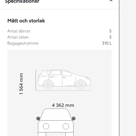
Specifikationer
Mått och storlek
Antal dörrar
5
Antal säten
5
Bagageutrymme
310
L
mm
1 564
Height
Length
4 362
mm