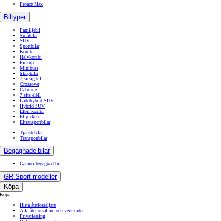
Proace Max
Biltyper
Familjebil
Småbilar
SUV
Sportbilar
Kombi
Halvkombi
Pickup
Minibuss
Skåpbilar
7-sitsig bil
Crossover
Cabriolet
7 sits elbil
Laddhybrid SUV
Hybrid SUV
Elbil kombi
El pickup
Eltransportbilar
Tjänstebilar
Transportbilar
Begagnade bilar
Garanti begagnad bil
GR Sport-modeller
Köpa
Köpa
Hitta återförsäljare
Alla återförsäljare och verkstäder
Privatleasing