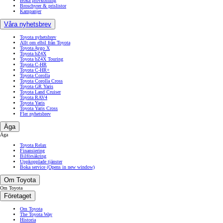
Boka provkörning
Broschyrer & prislistor
Kampanjer
Våra nyhetsbrev
Toyota nyhetsbrev
Allt om elbil från Toyota
Toyota Aygo X
Toyota bZ4X
Toyota bZ4X Touring
Toyota C-HR
Toyota C-HR+
Toyota Corolla
Toyota Corolla Cross
Toyota GR Yaris
Toyota Land Cruiser
Toyota RAV4
Toyota Yaris
Toyota Yaris Cross
Fler nyhetsbrev
Äga
Äga
Toyota Relax
Finansiering
Bilförsäkring
Uppkopplade tjänster
Boka service
(Opens in new window)
Om Toyota
Om Toyota
Företaget
Om Toyota
The Toyota Way
Historia