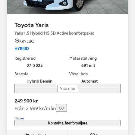
Toyota Yaris
Yaris 1,5 Hybrid 115 5D Active komfortpaket
KRYLBO
HYBRID
Registrerad
Mätarställning
07-2025
691 mil
Bränsle
Växellåda
Hybrid Bensin
Automat
Visa mer
249 900 kr
Från 2 999 kr/mån
Läs mer
Kontakta återförsäljare