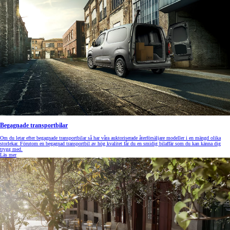
Begagnade transportbilar
Om du letar efter begagnade transportbilar så har våra auktoriserade återförsäljare modeller i en mängd olika
storlekar. Förutom en begagnad transportbil av hög kvalitet får du en smidig bilaffär som du kan känna dig
trygg med.
Läs mer