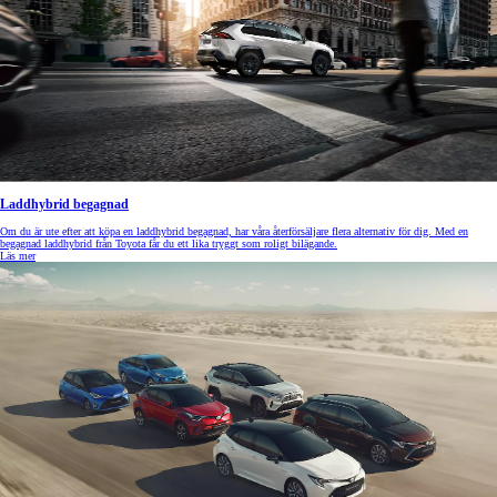
Laddhybrid begagnad
Om du är ute efter att köpa en laddhybrid begagnad, har våra återförsäljare flera alternativ för dig. Med en
begagnad laddhybrid från Toyota får du ett lika tryggt som roligt bilägande.
Läs mer