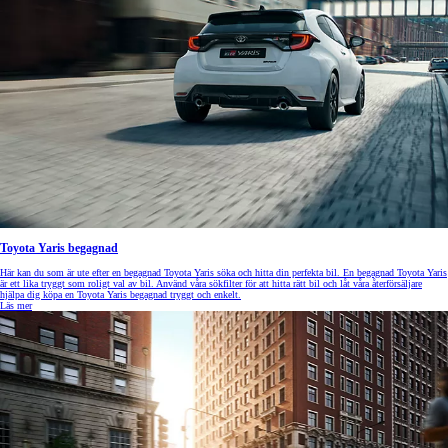
Toyota Yaris begagnad
Här kan du som är ute efter en begagnad Toyota Yaris söka och hitta din perfekta bil. En begagnad Toyota Yaris
är ett lika tryggt som roligt val av bil. Använd våra sökfilter för att hitta rätt bil och låt våra återförsäljare
hjälpa dig köpa en Toyota Yaris begagnad tryggt och enkelt.
Läs mer