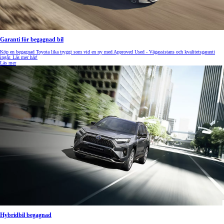
Garanti för begagnad bil
Köp en begagnad Toyota lika tryggt som vid en ny med Approved Used - Vägassistans och kvalitetsgaranti
ingår. Läs mer här!
Läs mer
Hybridbil begagnad