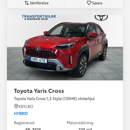
Jämförelse
Spara
Toyota Yaris Cross
Toyota Yaris Cross 1,5 Style (130HK) vinterhjul
KRYLBO
HYBRID
Registrerad
Mätarställning
09-2025
225 mil