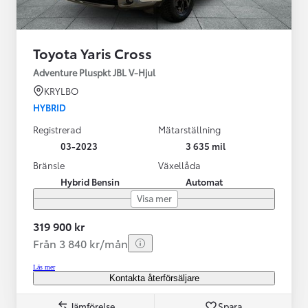
Toyota Yaris Cross
Adventure Pluspkt JBL V-Hjul
KRYLBO
HYBRID
Registrerad
Mätarställning
03-2023
3 635 mil
Bränsle
Växellåda
Hybrid Bensin
Automat
Visa mer
319 900 kr
Från 3 840 kr/mån
Läs mer
Kontakta återförsäljare
Jämförelse
Spara