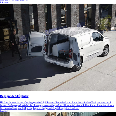
Läs mer
Begagnade Skåpbilar
Här kan du som är ute efter begagnade skåpbilar se vilket utbud som finns hos våra återförsäljare runt om i
landet. En begagnad skåpbil är lika tryggt som roligt val av bil. Använd våra sökfilter för att hitta rätt bil och
låt våra återförsäljare hjälpa dig köpa en begagnad skåpbil tryggt och enkelt.
Läs mer