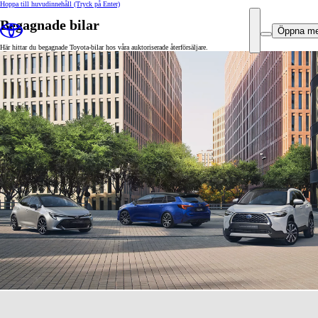
Hoppa till huvudinnehåll
(Tryck på Enter)
Begagnade bilar
Öppna m
Här hittar du begagnade Toyota-bilar hos våra auktoriserade återförsäljare.