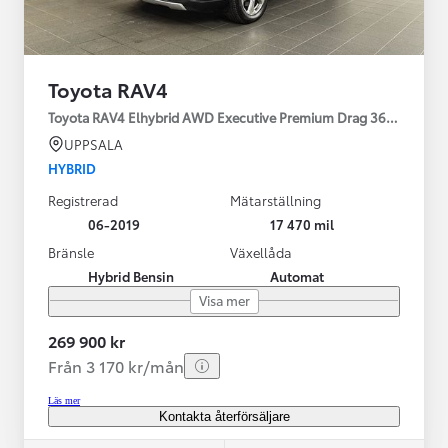
Toyota RAV4
Toyota RAV4 Elhybrid AWD Executive Premium Drag 360-kamera 
UPPSALA
HYBRID
Registrerad
Mätarställning
06-2019
17 470 mil
Bränsle
Växellåda
Hybrid Bensin
Automat
Visa mer
269 900 kr
Från 3 170 kr/mån
Läs mer
Kontakta återförsäljare