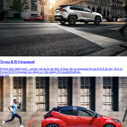
Toyota RAV4 begagnad
Hybrid eller laddhybrid – oavsett vad du är ute efter så finns det en begagnad Toyota RAV4 för dig. Köp en
Toyota RAV4 begagnad hos någon av våra många Toyota-återförsäljare.
Läs mer