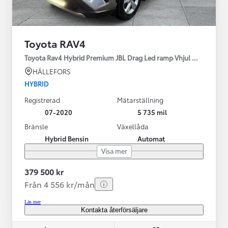
Toyota RAV4
Toyota Rav4 Hybrid Premium JBL Drag Led ramp Vhjul motorv
HÄLLEFORS
HYBRID
Registrerad
Mätarställning
07-2020
5 735 mil
Bränsle
Växellåda
Hybrid Bensin
Automat
Visa mer
379 500 kr
Från 4 556 kr/mån
Läs mer
Kontakta återförsäljare