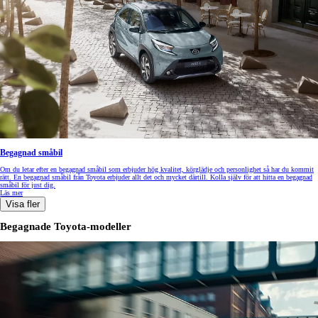
Begagnad småbil
Om du letar efter en begagnad småbil som erbjuder hög kvalitet, körglädje och personlighet så har du kommit
rätt. En begagnad småbil från Toyota erbjuder allt det och mycket därtill. Kolla själv för att hitta en begagnad
småbil för just dig.
Läs mer
Visa fler
Begagnade Toyota-modeller