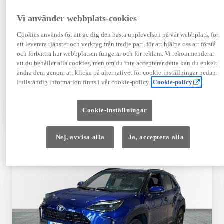
Registrerad
Mätarställning
09-2023
14 650 mil
Vi använder webbplats-cookies
Bränsle
Växellåda
Cookies används för att ge dig den bästa upplevelsen på vår webbplats, för
Hybrid Bensin
Automat
att leverera tjänster och verktyg från tredje part, för att hjälpa oss att förstå
Visa mer
och förbättra hur webbplatsen fungerar och för reklam. Vi rekommenderar
att du behåller alla cookies, men om du inte accepterar detta kan du enkelt
409 900 kr
ändra dem genom att klicka på alternativet för cookie-inställningar nedan.
Från 4 920 kr/mån
Fullständig information finns i vår cookie-policy.
Cookie-policy
Läs mer
Kontakta återförsäljare
Cookie-inställningar
Jämförelse
Spara
Nej, avvisa alla
Ja, acceptera alla