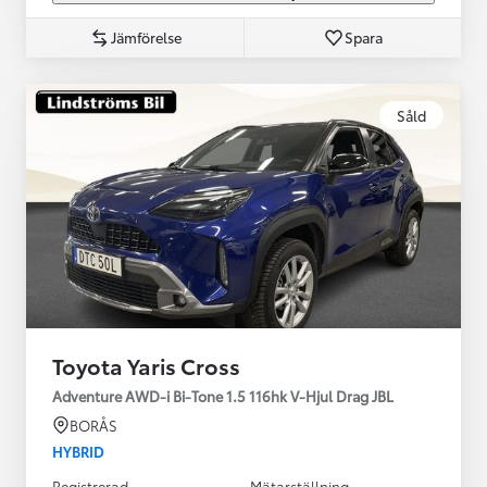
Jämförelse
Spara
Såld
Toyota Yaris Cross
Adventure AWD-i Bi-Tone 1.5 116hk V-Hjul Drag JBL
BORÅS
HYBRID
Registrerad
Mätarställning