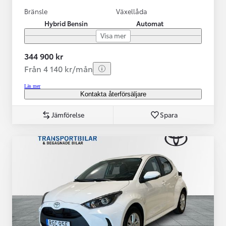
Bränsle
Växellåda
Hybrid Bensin
Automat
Visa mer
344 900 kr
Från 4 140 kr/mån
Läs mer
Kontakta återförsäljare
Jämförelse
Spara