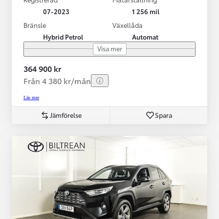
07-2023
1 256 mil
Bränsle
Växellåda
Hybrid Petrol
Automat
Visa mer
364 900 kr
Från 4 380 kr/mån
Läs mer
Jämförelse
Spara