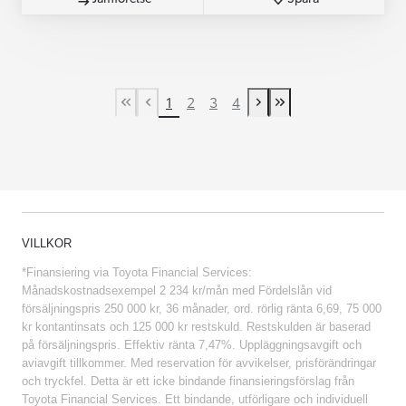
1
2
3
4
First Page
Previous page
Next page
Last Page
VILLKOR
*Finansiering via Toyota Financial Services:
Månadskostnadsexempel 2 234 kr/mån med Fördelslån vid
försäljningspris 250 000 kr, 36 månader, ord. rörlig ränta 6,69, 75 000
kr kontantinsats och 125 000 kr restskuld. Restskulden är baserad
på försäljningspris. Effektiv ränta 7,47%. Uppläggningsavgift och
aviavgift tillkommer. Med reservation för avvikelser, prisförändringar
och tryckfel. Detta är ett icke bindande finansieringsförslag från
Toyota Financial Services. Ett bindande, utförligare och individuell