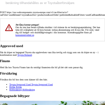
beräkning tillhandahålles av er Toyotaåterförsäljare.
POST https://usc-webcomponents.toyota-europe.com/v1/car-filter/se/sv?
carFilter=used&brand=toyota&uscEnv=production&sortOrder=published&disabledFilters=usedCarBrand&bra
Att låna kostar pengar!
Om du inte kan betala tillbaka skulden i tid riskerar du en betalningsanmärkning. Det kan
leda till svårigheter att få hyra bostad, teckna abonnemang och få nya lån. För stöd, vänd
dig till budget- och skuldrådgivningen i din kommun. Kontaktuppgifter finns på
konsumentverket.se
.
Approved used
När du köper en begagnad Toyota ska upplevelsen vara lika trevlig och trygg som om du köpte en ny – i
kombination med
Toyota Relaxed
.
Finans
Med lån hos Toyota Finans kan du smidigt finansiera din bil på det sätt som passar dig.
Försäkring
Försäkra din bil hos dem som känner till den bäst.
Toyota Approved Used
Toyota Approved Used
Billån
Billån
Bilförsäkring
Bilförsäkring
Begagnade biltyper