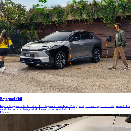
Begagnad elbil
Köp en begagnad elbil hos din lokala Toyota-återförsäljare. Vi hjälper dig till en trygg, enkel och prisvärd affär
när du har hittat en begagnad elbil som passar dig och din livsstil.
Läs mer