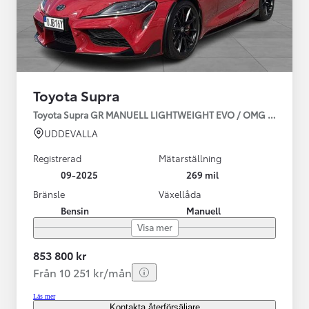
Toyota Supra
Toyota Supra GR MANUELL LIGHTWEIGHT EVO / OMG LEV! MOM
UDDEVALLA
Registrerad
Mätarställning
09-2025
269 mil
Bränsle
Växellåda
Bensin
Manuell
Visa mer
853 800 kr
Från 10 251 kr/mån
Läs mer
Kontakta återförsäljare