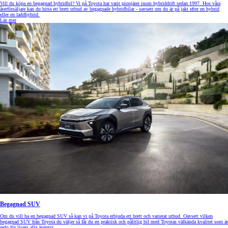
Vill du köpa en begagnad hybridbil? Vi på Toyota har varit pionjärer inom hybriddrift sedan 1997. Hos våra
återförsäljare kan du hitta ett brett utbud av begagnade hybridbilar - oavsett om du är på jakt efter en hybrid
eller en laddhybrid.
Läs mer
Begagnad SUV
Om du vill ha en begagnad SUV så kan vi på Toyota erbjuda ett brett och varierat utbud. Oavsett vilken
begagnad SUV från Toyota du väljer så får du en praktisk och pålitlig bil med Toyotas välkända kvalitet som är
redo för livets alla äventyr.