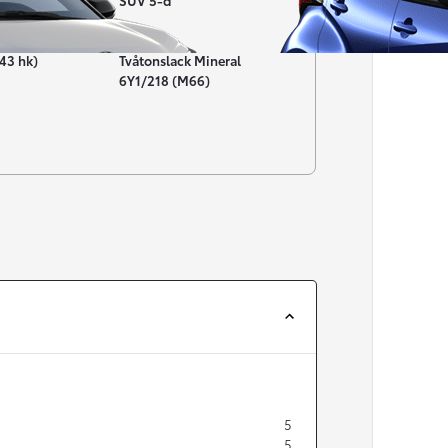
SUV 5-d
Färg
43 hk)
Tvåtonslack Mineral
6Y1/218 (M66)
Från 257 900 kr
Från 2 535 kr/mån
Easy Billån
Corolla
HYBRID
5
5