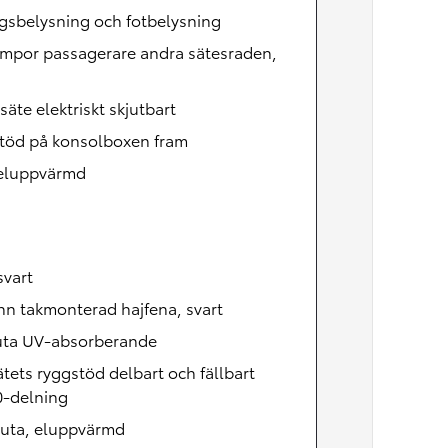
Nya GR GT
gsbelysning och fotbelysning
The soul lives on
ampor passagerare andra sätesraden,
säte elektriskt skjutbart
töd på konsolboxen fram
 eluppvärmd
svart
n takmonterad hajfena, svart
uta UV-absorberande
tets ryggstöd delbart och fällbart
0-delning
ruta, eluppvärmd