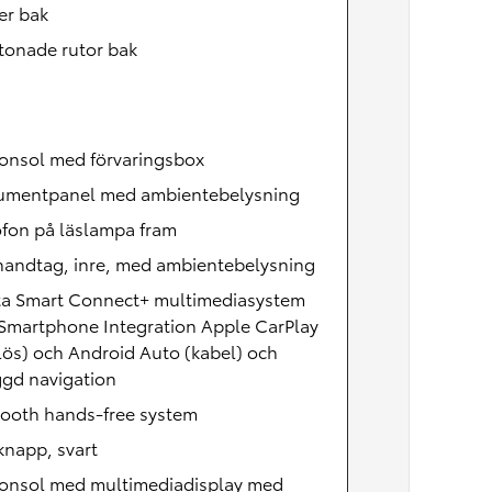
er bak
tonade rutor bak
konsol med förvaringsbox
rumentpanel med ambientebelysning
ofon på läslampa fram
handtag, inre, med ambientebelysning
ta Smart Connect+ multimediasystem
Smartphone Integration Apple CarPlay
lös) och Android Auto (kabel) och
ggd navigation
tooth hands-free system
knapp, svart
konsol med multimediadisplay med