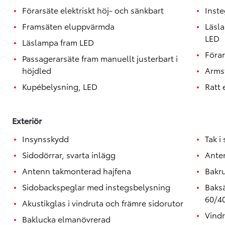
Toyota GR Supra
Förarsäte elektriskt höj- och sänkbart
Inste
BENSIN
Framsäten eluppvärmda
Läsl
LED
Läslampa fram LED
Förar
Passagerarsäte fram manuellt justerbart i
höjdled
Arms
Kupébelysning, LED
Ratt
Exteriör
Insynsskydd
Tak i 
Sidodörrar, svarta inlägg
Anten
Antenn takmonterad hajfena
Bakr
Sidobackspeglar med instegsbelysning
Baksä
60/4
Akustikglas i vindruta och främre sidorutor
Vind
Baklucka elmanövrerad