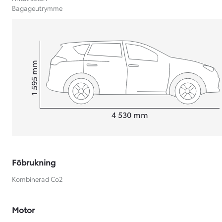
Bagageutrymme
mm
1 595
Height
Length
4 530
mm
Föbrukning
Kombinerad Co2
Från 599 900 kr
Nya Corolla Cross
HYBRID
Motor