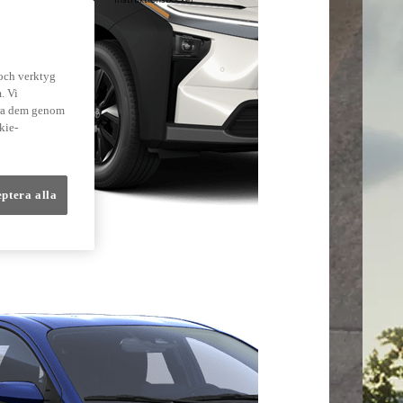
lmer
 och verktyg
. Vi
dra dem genom
kie-
eptera alla