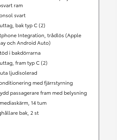
osvart ram
onsol svart
ttag, bak typ C (2)
phone Integration, trådlös (Apple
lay och Android Auto)
töd i bakdörrarna
ttag, fram typ C (2)
uta ljudisolerad
onditionering med fjärrstyrning
kydd passagerare fram med belysning
imediaskärm, 14 tum
ållare bak, 2 st