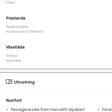
Effekt
Prestanda
Topphastighet
Acceleration 0-100km/h
Växellåda
Drivhjul
Växellåda
Utrustning
Från 360 900 kr
Från 3 548 kr/mån
Komfort
Passagerarsäte fram manuellt skjutbart
Förar
Easy Billån