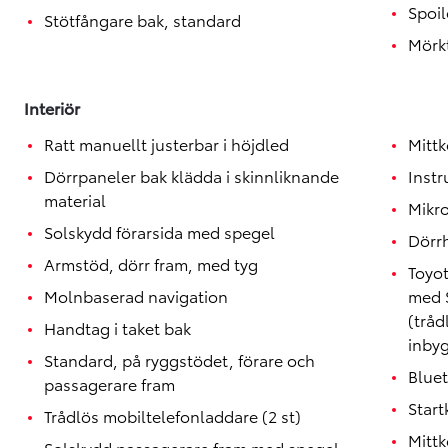
Spoil
Stötfångare bak, standard
Mörk
Interiör
Ratt manuellt justerbar i höjdled
Mitt
Dörrpaneler bak klädda i skinnliknande
Inst
material
Mikr
Solskydd förarsida med spegel
Dörr
Armstöd, dörr fram, med tyg
Toyo
Molnbaserad navigation
med 
(tråd
Handtag i taket bak
inby
Standard, på ryggstödet, förare och
Blue
passagerare fram
Start
Trådlös mobiltelefonladdare (2 st)
Mitt
Solskydd passagerare fram med spegel