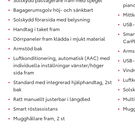
pian
Bagagerumsgolv höj- och sänkbart
Mittk
Solskydd förarsida med belysning
USB-u
Handtag i taket fram
Smart
Dörrpaneler fram klädda i mjukt material
CarP
Armstöd bak
Arms
Luftkonditionering, automatisk (AAC) med
USB-u
individuella inställningar vänster/höger
Vindr
sida fram
Luftk
Standard med integrerad hjälphandtag, 2st
bak
Sols
Ratt manuellt justerbar i längdled
Mult
Smart röstassistans
Muggh
Mugghållare fram, 2 st