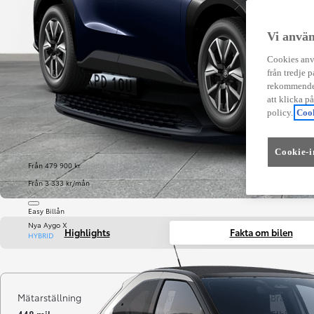
Vi använ
Cookies anvä
från tredje p
rekommender
att klicka p
policy.
Cook
Cookie-i
Från 479 900 kr
Från 3 333 kr/mån
Easy Billån
Nya Aygo X
Highlights
Fakta om bilen
HYBRID
Mätarställning
Registrerad
Bränsle