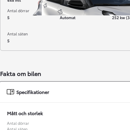
448 mil
03-2026
Elbil
Antal dörrar
Växellåda
Effekt
5
Automat
252 kw (3
Antal säten
5
Fakta om bilen
Från 238 900 kr
Specifikationer
Från 2 349 kr/mån
Easy Billån
GR Yaris
BENSIN
Mått och storlek
Antal dörrar
Antal säten