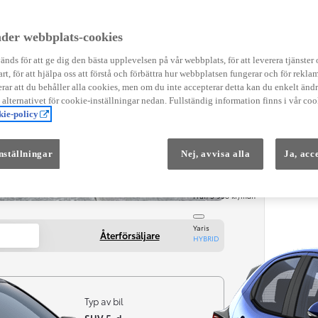
Instruktionsfilmer
Toyota C-HR Instruktionsfilmer
Yaris Instruktionsfilmer
der webbplats-cookies
Yaris Cross Instruktionsfilmer
Digital Smart Nyckel Instruktionsfi
nds för att ge dig den bästa upplevelsen på vår webbplats, för att leverera tjänster
art, för att hjälpa oss att förstå och förbättra hur webbplatsen fungerar och för reklam
ar att du behåller alla cookies, men om du inte accepterar detta kan du enkelt än
å alternativet för cookie-inställningar nedan. Fullständig information finns i vår coo
ie-policy
nställningar
Nej, avvisa alla
Ja, acc
Från 569 900 kr
Från 3 958 kr/mån
Yaris
Återförsäljare
HYBRID
Typ av bil