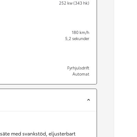
252
kw (343 hk)
180
km/h
5,2
sekunder
Fyrhjulsdrift
Automat
Från 350 900 kr
Från 3 450 kr/mån
säte med svankstöd, eljusterbart
Easy Billån