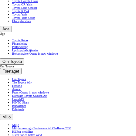
Toyota Corolla Cross
Toyota GR Yaris
Toyota Land Cruiser
Toyota RAV4
Toyota Yaris
Toyota Yaris Cross
Fler nyhetsbrev
Äga
Äga
Toyota Relax
Finansiering
Bilförsäkring
Uppkopplade tjänster
Boka service
(Opens in new window)
Om Toyota
Om Toyota
Företaget
Om Toyota
The Toyota Way
Historia
Ansvar
Press
(Opens in new window)
Kontakta Toyota Sweden AB
Covid-19
KINTO Share
Bilsäkerhet
Bilägande
Miljö
Miljö
Miljöutmaning - Environmental Challenge 2050
Hållbar mobilitet
4 steg för en bättre värld