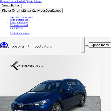
Hoppa till huvudinnehåll
(Tryck på Enter)
Snabblänkar
Klicka för att stänga räckviddsöverlägget
Prislistor & broschyrer
Hitta återförsäljare
Boka provkörning
Kontakta verkstad
Boka service
Kontaktinformation
You are here
:
Öppna meny
Begagnade bilar
Toyota Auris