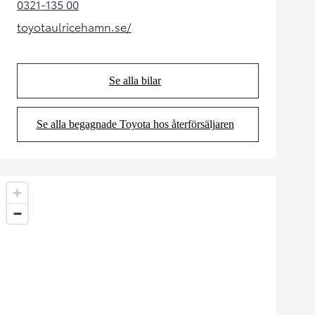
0321-135 00
(Opens in new tab)
toyotaulricehamn.se/
(Opens in new tab)
Se alla bilar
(Opens in new tab)
Se alla begagnade Toyota hos återförsäljaren
(Opens in new tab)