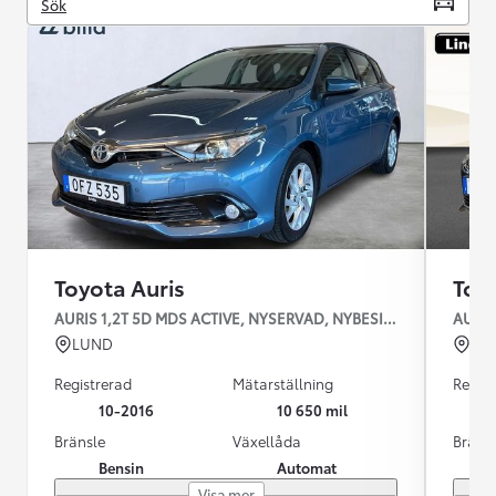
Sök
Toyota Auris
Toy
AURIS 1,2T 5D MDS ACTIVE, NYSERVAD, NYBESIKTIGAD & NY V
AURIS
LUND
JÖ
Registrerad
Mätarställning
Regist
10-2016
10 650 mil
Bränsle
Växellåda
Bräns
Bensin
Automat
Visa mer