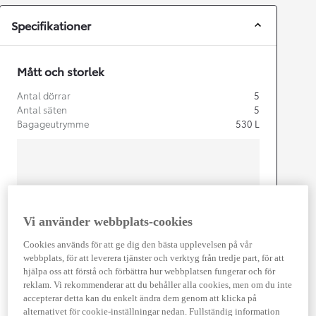
Specifikationer
Mått och storlek
Antal dörrar
5
Antal säten
5
Bagageutrymme
530
L
mm
Vi använder webbplats-cookies
1 485
Height
Cookies används för att ge dig den bästa upplevelsen på vår
webbplats, för att leverera tjänster och verktyg från tredje part, för att
Length
4 595
mm
hjälpa oss att förstå och förbättra hur webbplatsen fungerar och för
reklam. Vi rekommenderar att du behåller alla cookies, men om du inte
accepterar detta kan du enkelt ändra dem genom att klicka på
alternativet för cookie-inställningar nedan. Fullständig information