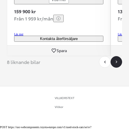
159 900 kr
139 9
Från 1 959 kr/mån
Från
Läs mer
Läs mer
Kontakta återförsäljare
Spara
8 liknande bilar
VILLKORSTEXT
Villkor
POST https://usc-webcomponents.toyota-europe.com/v1/used-stock-cars/se/sv?