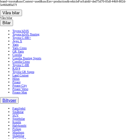
brand=toyota&uscContext=used&uscEnv=production&vehicleForSaleId=ded75d70-05df-44b9-802d-
5e466df0a37f
Våra bilar
Våra bilar
Bilar
Toyota bZ4X
Toyota bZ4X Touring
Toyota C-HR+
Aygo X
Yaris
Yaris Cross
GR Yaris
Corolla
Corolla Touring Sports
Corolla Cross
Toyota C-HR
RAV4
Toyota GR Supra
Land Cruiser
Hilux
Proace
Proace City
Proace Verso
Proace Max
Biltyper
Familjebil
Småbilar
SUV
Sportbilar
Kombi
Halvkombi
Pickup
Minibuss
Skåpbilar