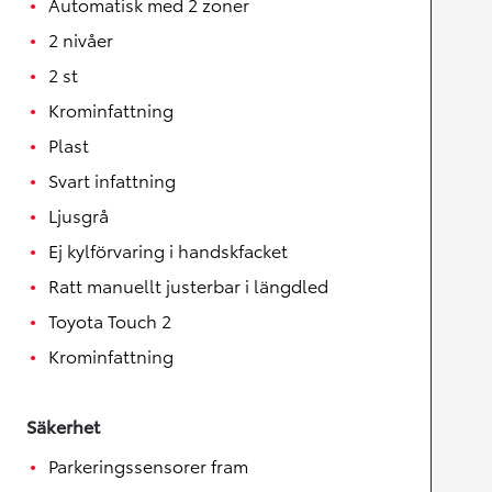
Automatisk med 2 zoner
2 nivåer
2 st
Krominfattning
Plast
Svart infattning
Ljusgrå
Ej kylförvaring i handskfacket
Ratt manuellt justerbar i längdled
Toyota Touch 2
Krominfattning
Säkerhet
Parkeringssensorer fram