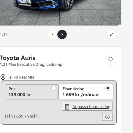
1/10
Toyota Auris
Save car
1.2T Man Executive Drag, Ledramp
ULRICEHAMN
Pris
Pris
Finansiering
139 000 kr
1 669 kr /månad
Anpassa finansiering
Från 1 669 kr/mån