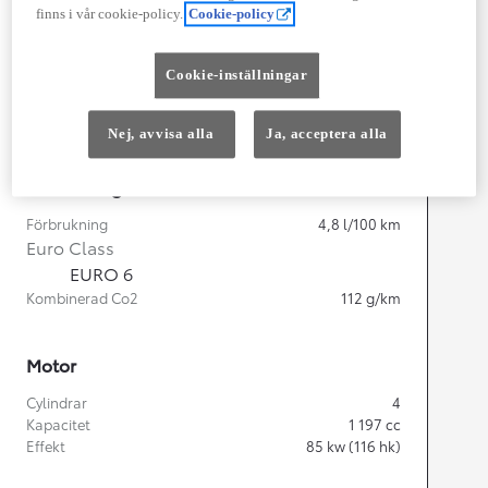
finns i vår cookie-policy.
Cookie-policy
Cookie-inställningar
Width
1 760
mm
Nej, avvisa alla
Ja, acceptera alla
Föbrukning
Förbrukning
4,8
l/100 km
Euro Class
EURO 6
Kombinerad Co2
112
g/km
Motor
Cylindrar
4
Kapacitet
1 197
cc
Effekt
85
kw (116 hk)