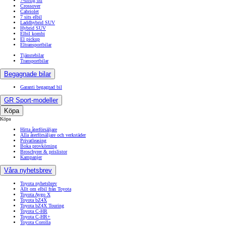
7-sitsig bil
Crossover
Cabriolet
7 sits elbil
Laddhybrid SUV
Hybrid SUV
Elbil kombi
El pickup
Eltransportbilar
Tjänstebilar
Transportbilar
Begagnade bilar
Garanti begagnad bil
GR Sport-modeller
Köpa
Köpa
Hitta återförsäljare
Alla återförsäljare och verkstäder
Privatleasing
Boka provkörning
Broschyrer & prislistor
Kampanjer
Våra nyhetsbrev
Toyota nyhetsbrev
Allt om elbil från Toyota
Toyota Aygo X
Toyota bZ4X
Toyota bZ4X Touring
Toyota C-HR
Toyota C-HR+
Toyota Corolla