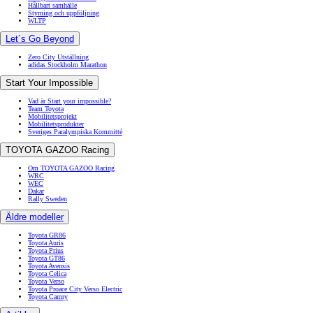
Hållbart samhälle
Styrning och uppföljning
WLTP
Let´s Go Beyond
Zero City Utställning
adidas Stockholm Marathon
Start Your Impossible
Vad är Start your impossible?
Team Toyota
Mobilitetsprojekt
Mobilitetsprodukter
Sveriges Paralympiska Kommitté
TOYOTA GAZOO Racing
Om TOYOTA GAZOO Racing
WRC
WEC
Dakar
Rally Sweden
Äldre modeller
Toyota GR86
Toyota Auris
Toyota Prius
Toyota GT86
Toyota Avensis
Toyota Celica
Toyota Verso
Toyota Proace City Verso Electric
Toyota Camry