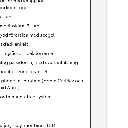
dekorerad knapp för
onditionering
uttag
imediaskärm 7 tum
ydd förarsida med spegel
skfack enkelt
ringsfickor i bakdörrarna
ntag på sidorna, med svart infattning
onditionering, manuell
tphone Integration (Apple CarPlay och
oid Auto)
tooth hands-free system
sljus, högt monterat, LED