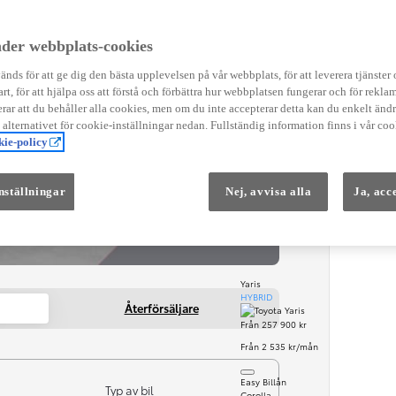
Instruktionsfilmer
Toyota C-HR Instruktionsfilmer
Yaris Instruktionsfilmer
der webbplats-cookies
Yaris Cross Instruktionsfilmer
Digital Smart Nyckel Instruktionsfi
nds för att ge dig den bästa upplevelsen på vår webbplats, för att leverera tjänster
art, för att hjälpa oss att förstå och förbättra hur webbplatsen fungerar och för reklam
ar att du behåller alla cookies, men om du inte accepterar detta kan du enkelt än
Från 569 900 kr
å alternativet för cookie-inställningar nedan. Fullständig information finns i vår coo
Från 3 958 kr/mån
ie-policy
nställningar
Nej, avvisa alla
Ja, acc
Yaris
HYBRID
Återförsäljare
Från 257 900 kr
Från 2 535 kr/mån
Easy Billån
Typ av bil
Corolla