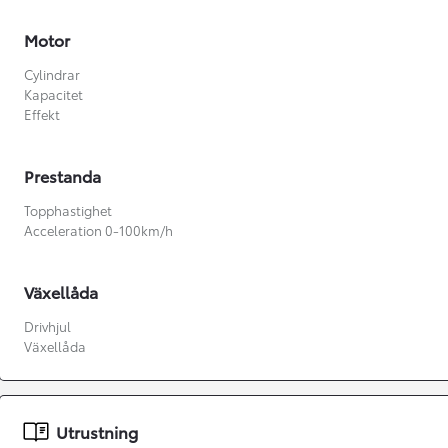
Från 3 548 kr/mån
Motor
Easy Billån
Cylindrar
Toyota GR Supra
Kapacitet
BENSIN
Effekt
Prestanda
Topphastighet
Acceleration 0-100km/h
Växellåda
Drivhjul
Växellåda
Utrustning