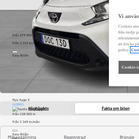
Vi använ
Cookies anvä
från tredje p
Från 479 900 kr
rekommender
Från 3 333 kr/mån
att klicka p
policy.
Cook
Easy Billån
Cookie-i
Nya Aygo X
HYBRID
Highlights
Fakta om bilen
Från 238 900 kr
Från 2 349 kr/mån
Easy Billån
Mätarställning
Registrerad
Bränsle
GR Yaris