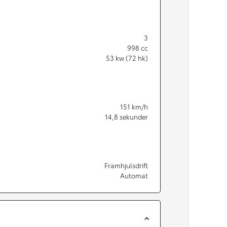
3
Nya GR GT
998
cc
The soul lives on
53
kw (72 hk)
151
km/h
14,8
sekunder
Framhjulsdrift
Automat