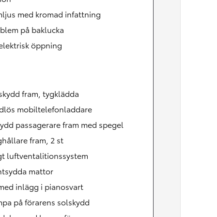
mljus med kromad infattning
mblem på baklucka
lektrisk öppning
skydd fram, tygklädda
ådlös mobiltelefonladdare
kydd passagerare fram med spegel
ållare fram, 2 st
t luftventalitionssystem
ntsydda mattor
med inlägg i pianosvart
mpa på förarens solskydd