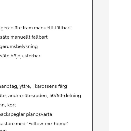
gerarsäte fram manuellt fällbart
säte manuellt fällbart
gerumsbelysning
säte höjdjusterbart
andtag, yttre, i karossens färg
te, andra sätesraden, 50/50-delning
n, kort
backspeglar pianosvarta
lkastare med "Follow-me-home"-
ion