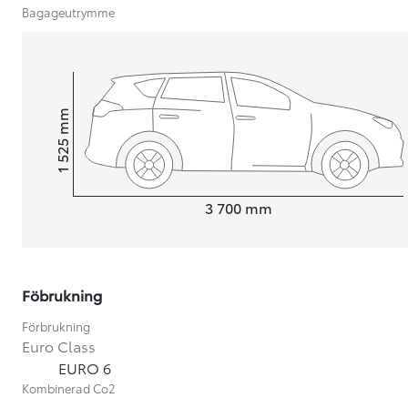
Bagageutrymme
Nya Corolla Cross
HYBRID
mm
1 525
Height
Length
3 700
mm
Föbrukning
Förbrukning
Euro Class
EURO 6
Kombinerad Co2
Från 360 900 kr