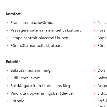
Komfort
Framsäten eluppvärmda
Passa
Passagerarsäte fram manuellt skjutbart
Förar
Lampa centralt placerad i kupén
Baga
Förarsäte manuellt skjutbart
Förar
Exteriör
Bakruta med avimning
Dörrh
Grill, övre, svart
Baksä
Stötfångare fram i karossens färg
Anten
Vindruta uppvärmningsbar (de-icer)
Sido
Entonig
Strå
funkt