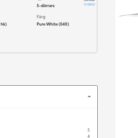
HYBRID
5-dörrars
Färg
 hk)
Pure White (040)
Från 324 900 kr
5
Från 3 194 kr/mån
4