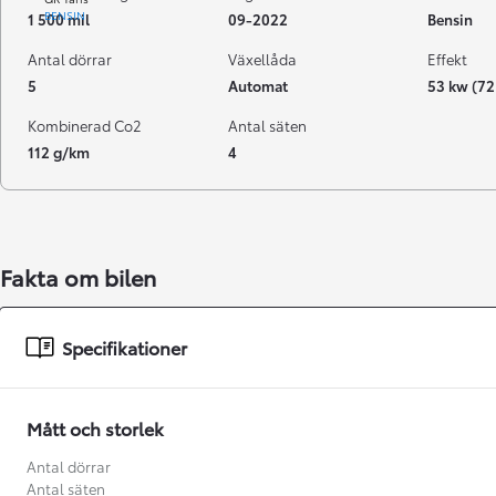
BENSIN
1 500 mil
09-2022
Bensin
Antal dörrar
Växellåda
Effekt
5
Automat
53 kw (72
Kombinerad Co2
Antal säten
112 g/km
4
Fakta om bilen
Specifikationer
Från 599 900 kr
Mått och storlek
Antal dörrar
Antal säten