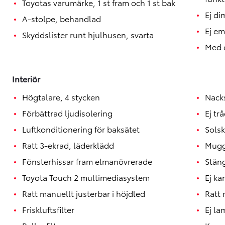
Toyotas varumärke, 1 st fram och 1 st bak
Ej di
A-stolpe, behandlad
Ej e
Skyddslister runt hjulhusen, svarta
Med e
Interiör
Högtalare, 4 stycken
Nack
Förbättrad ljudisolering
Ej tr
Luftkonditionering för baksätet
Sols
Ratt 3-ekrad, läderklädd
Muggh
Fönsterhissar fram elmanövrerade
Stäng
Toyota Touch 2 multimediasystem
Ej ka
Ratt manuellt justerbar i höjdled
Ratt 
Från 852 900 kr
Friskluftsfilter
Ej la