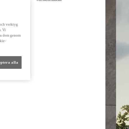
lmer
 och verktyg
. Vi
dra dem genom
kie-
eptera alla