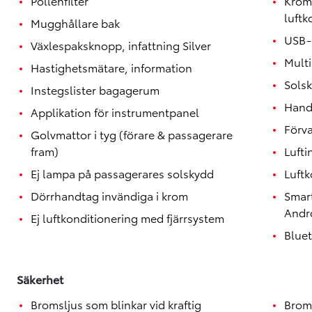
Pollenfilter
Krom
luftk
Mugghållare bak
USB-
Växlespaksknopp, infattning Silver
Mult
Hastighetsmätare, information
Solsk
Instegslister bagagerum
Hand
Applikation för instrumentpanel
Förva
Golvmattor i tyg (förare & passagerare
fram)
Lufti
Ej lampa på passagerares solskydd
Luftk
Dörrhandtag invändiga i krom
Smar
Andr
Ej luftkonditionering med fjärrsystem
Blue
Säkerhet
Bromsljus som blinkar vid kraftig
Brom