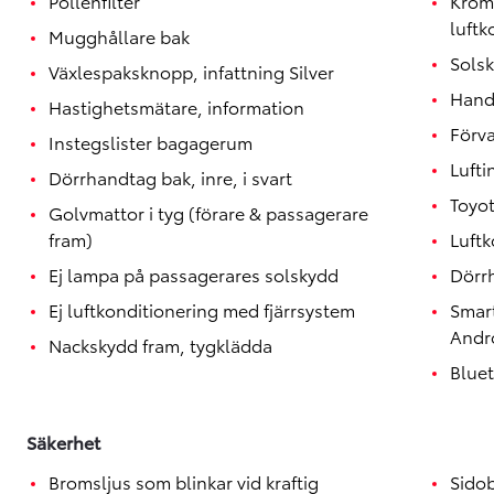
Pollenfilter
Krom
luftk
Mugghållare bak
Solsk
Växlespaksknopp, infattning Silver
Hand
Hastighetsmätare, information
Förva
Instegslister bagagerum
Lufti
Dörrhandtag bak, inre, i svart
Toyo
Golvmattor i tyg (förare & passagerare
fram)
Luftk
Ej lampa på passagerares solskydd
Dörr
Ej luftkonditionering med fjärrsystem
Smar
Andr
Nackskydd fram, tygklädda
Blue
Säkerhet
Bromsljus som blinkar vid kraftig
Sido