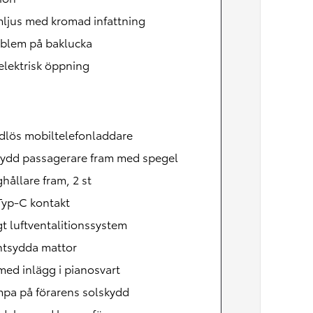
mljus med kromad infattning
mblem på baklucka
lektrisk öppning
ådlös mobiltelefonladdare
kydd passagerare fram med spegel
ållare fram, 2 st
Typ-C kontakt
t luftventalitionssystem
ntsydda mattor
med inlägg i pianosvart
mpa på förarens solskydd