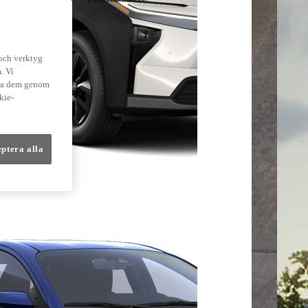
lmer
 och verktyg
. Vi
dra dem genom
kie-
eptera alla