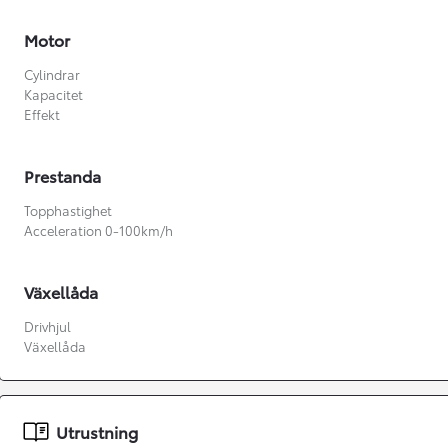
Motor
Cylindrar
Kapacitet
Effekt
Prestanda
Topphastighet
Acceleration 0-100km/h
Växellåda
Drivhjul
Växellåda
Från 360 900 kr
Från 3 548 kr/mån
Utrustning
Easy Billån