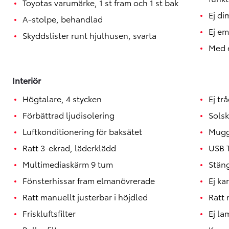
Toyotas varumärke, 1 st fram och 1 st bak
Ej di
A-stolpe, behandlad
Ej e
Skyddslister runt hjulhusen, svarta
Med e
Interiör
Högtalare, 4 stycken
Ej tr
Förbättrad ljudisolering
Sols
Luftkonditionering för baksätet
Muggh
Ratt 3-ekrad, läderklädd
USB 
Multimediaskärm 9 tum
Stäng
Fönsterhissar fram elmanövrerade
Ej ka
Ratt manuellt justerbar i höjdled
Ratt 
Friskluftsfilter
Ej la