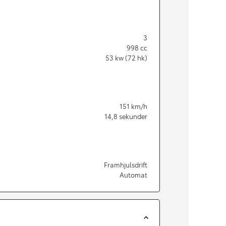
3
998
cc
53
kw (72 hk)
151
km/h
14,8
sekunder
Framhjulsdrift
Automat
Från 350 900 kr
Från 3 450 kr/mån
Easy Billån