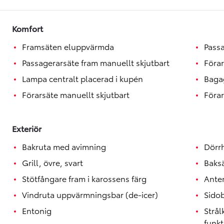
Toyota GR Supra
BENSIN
Komfort
Framsäten eluppvärmda
Passa
Passagerarsäte fram manuellt skjutbart
Förar
Lampa centralt placerad i kupén
Baga
Förarsäte manuellt skjutbart
Förar
Exteriör
Bakruta med avimning
Dörrh
Grill, övre, svart
Baksä
Stötfångare fram i karossens färg
Anten
Vindruta uppvärmningsbar (de-icer)
Sido
Entonig
Strå
funkt