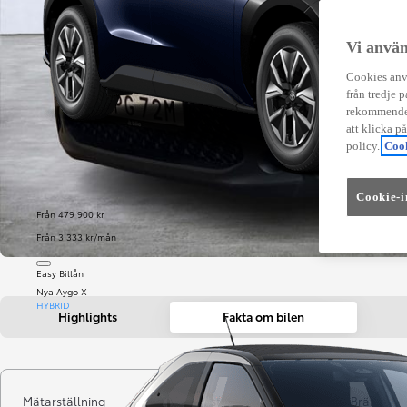
Vi använ
Cookies anvä
från tredje p
rekommender
att klicka p
policy.
Cook
Cookie-i
Från 479 900 kr
Från 3 333 kr/mån
Easy Billån
Nya Aygo X
HYBRID
Highlights
Fakta om bilen
Mätarställning
Registrerad
Bränsle