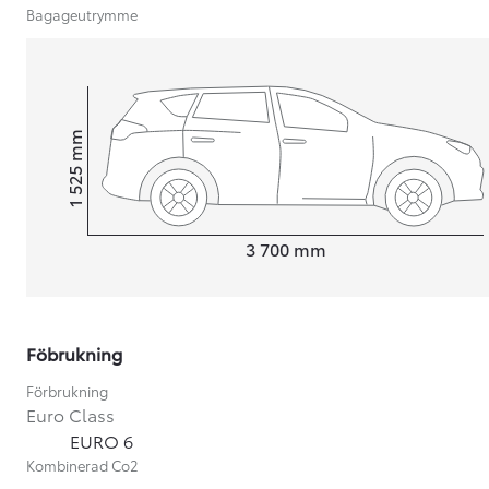
Bagageutrymme
mm
1 525
Height
Length
3 700
mm
Föbrukning
Förbrukning
Från 599 900 kr
Euro Class
EURO 6
Nya Corolla Cross
HYBRID
Kombinerad Co2