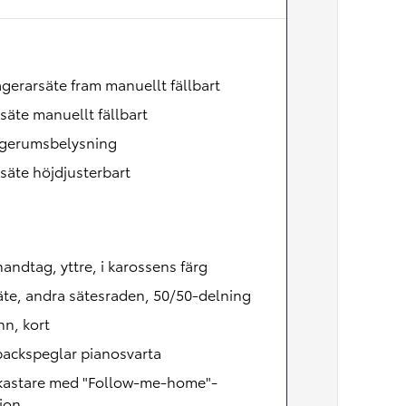
Nya GR GT
The soul lives on
gerarsäte fram manuellt fällbart
säte manuellt fällbart
gerumsbelysning
säte höjdjusterbart
andtag, yttre, i karossens färg
te, andra sätesraden, 50/50-delning
n, kort
backspeglar pianosvarta
lkastare med "Follow-me-home"-
ion