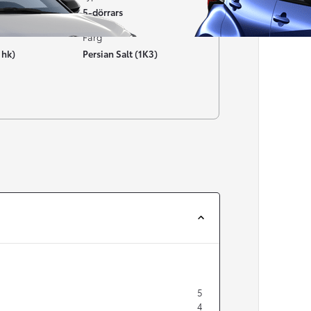
5-dörrars
Färg
 hk)
Persian Salt (1K3)
Från 257 900 kr
Från 2 535 kr/mån
Easy Billån
Corolla
HYBRID
5
4