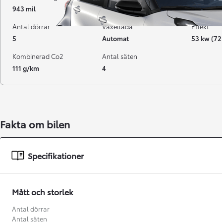
943 mil
09-2024
Bensin
Antal dörrar
Växellåda
Effekt
5
Automat
53 kw (72
Kombinerad Co2
Antal säten
111 g/km
4
Fakta om bilen
Från 238 900 kr
Specifikationer
Från 2 349 kr/mån
Easy Billån
GR Yaris
Mått och storlek
BENSIN
Antal dörrar
Antal säten