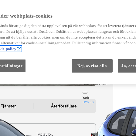
Instruktionsfilmer
Toyota C-HR Instruktionsfilmer
Yaris Instruktionsfilmer
der webbplats-cookies
Yaris Cross Instruktionsfilmer
Digital Smart Nyckel Instruktionsfi
nds för att ge dig den bästa upplevelsen på vår webbplats, för att leverera tjänster
art, för att hjälpa oss att förstå och förbättra hur webbplatsen fungerar och för reklam
ar att du behåller alla cookies, men om du inte accepterar detta kan du enkelt än
å alternativet för cookie-inställningar nedan. Fullständig information finns i vår coo
ie-policy
nställningar
Nej, avvisa alla
Ja, acc
Från 569 900 kr
Från 3 958 kr/mån
Yaris
HYBRID
Tjänster
Återförsäljare
Typ av bil