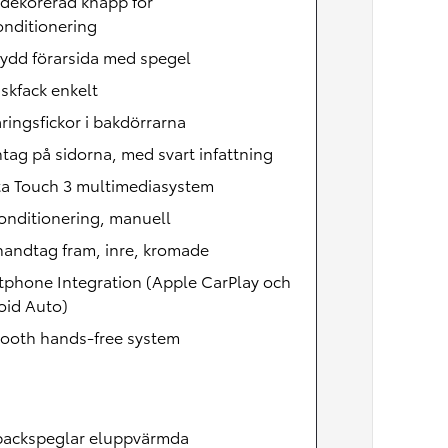
dekorerad knapp för
onditionering
ydd förarsida med spegel
skfack enkelt
ringsfickor i bakdörrarna
ntag på sidorna, med svart infattning
ta Touch 3 multimediasystem
onditionering, manuell
handtag fram, inre, kromade
tphone Integration (Apple CarPlay och
oid Auto)
tooth hands-free system
backspeglar eluppvärmda