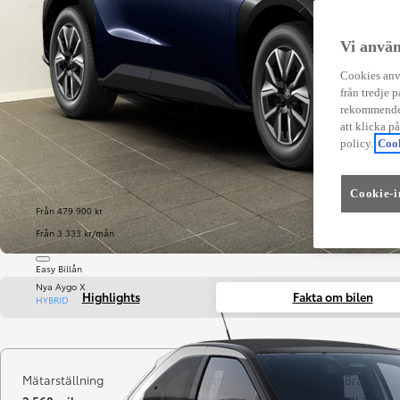
Vi använ
Cookies anvä
från tredje p
rekommender
att klicka p
policy.
Cook
Cookie-i
Från 479 900 kr
Från 3 333 kr/mån
Easy Billån
Nya Aygo X
Highlights
Fakta om bilen
HYBRID
Mätarställning
Registrerad
Bränsle