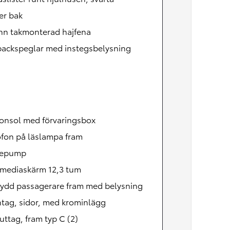
er bak
nn takmonterad hajfena
backspeglar med instegsbelysning
konsol med förvaringsbox
ofon på läslampa fram
mepump
imediaskärm 12,3 tum
kydd passagerare fram med belysning
ntag, sidor, med krominlägg
ttag, fram typ C (2)