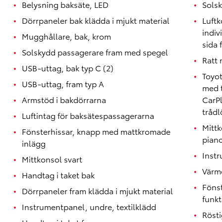
Belysning baksäte, LED
Solsk
Dörrpaneler bak klädda i mjukt material
Luftk
indiv
Mugghållare, bak, krom
sida 
Solskydd passagerare fram med spegel
Ratt 
USB-uttag, bak typ C (2)
Toyo
USB-uttag, fram typ A
med 
Armstöd i bakdörrarna
CarP
trådl
Luftintag för baksätespassagerarna
Mitt
Fönsterhissar, knapp med mattkromade
pian
inlägg
Instr
Mittkonsol svart
Värme
Handtag i taket bak
Föns
Dörrpaneler fram klädda i mjukt material
funkt
Instrumentpanel, undre, textilklädd
Röst