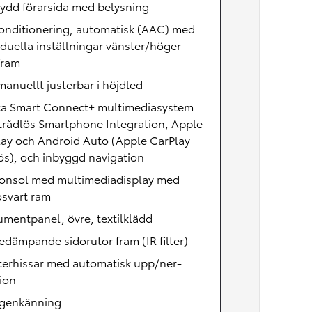
ydd förarsida med belysning
onditionering, automatisk (AAC) med
iduella inställningar vänster/höger
fram
manuellt justerbar i höjdled
ta Smart Connect+ multimediasystem
trådlös Smartphone Integration, Apple
lay och Android Auto (Apple CarPlay
ös), och inbyggd navigation
konsol med multimediadisplay med
osvart ram
umentpanel, övre, textilklädd
dämpande sidorutor fram (IR filter)
terhissar med automatisk upp/ner-
ion
igenkänning