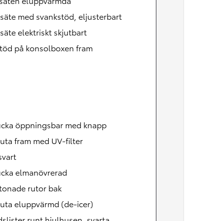
säten eluppvärmda
Nya GR GT
The soul lives on
säte med svankstöd, eljusterbart
säte elektriskt skjutbart
töd på konsolboxen fram
ucka öppningsbar med knapp
uta fram med UV-filter
svart
ucka elmanövrerad
tonade rutor bak
uta eluppvärmd (de-icer)
slister runt hjulhusen, svarta