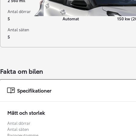
2 560 mil
04-2023
Elbil
Antal dörrar
Växellåda
Effekt
5
Automat
150 kw (2
Antal säten
5
Fakta om bilen
Från 238 900 kr
Specifikationer
Från 2 349 kr/mån
Easy Billån
Mått och storlek
GR Yaris
BENSIN
Antal dörrar
Antal säten
Bagageutrymme