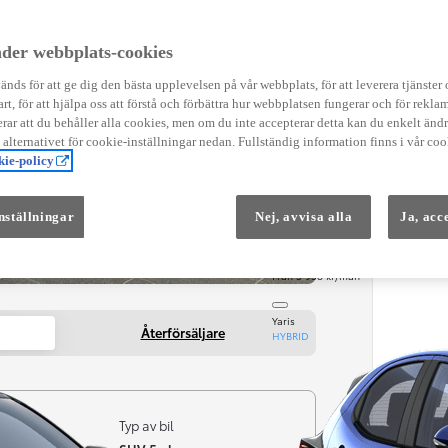
Instruktionsfilmer
Toyota C-HR Instruktionsfilmer
Yaris Instruktionsfilmer
der webbplats-cookies
Yaris Cross Instruktionsfilmer
Digital Smart Nyckel Instruktionsfi
nds för att ge dig den bästa upplevelsen på vår webbplats, för att leverera tjänster
art, för att hjälpa oss att förstå och förbättra hur webbplatsen fungerar och för reklam
ar att du behåller alla cookies, men om du inte accepterar detta kan du enkelt än
å alternativet för cookie-inställningar nedan. Fullständig information finns i vår coo
ie-policy
nställningar
Nej, avvisa alla
Ja, acc
Från 569 900 kr
Från 3 958 kr/mån
Yaris
Återförsäljare
HYBRID
Typ av bil