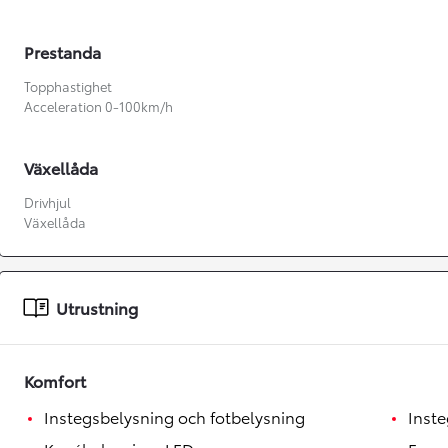
Prestanda
Topphastighet
Acceleration 0-100km/h
Växellåda
Drivhjul
Växellåda
Utrustning
Från 360 900 kr
Komfort
Från 3 548 kr/mån
Instegsbelysning och fotbelysning
Inste
Easy Billån