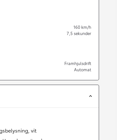
160
km/h
7,5
sekunder
Framhjulsdrift
Automat
Från 350 900 kr
Från 3 450 kr/mån
gsbelysning, vit
Easy Billån