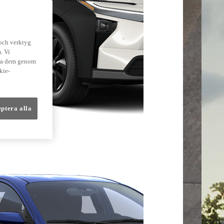
lmer
 och verktyg
. Vi
dra dem genom
kie-
eptera alla