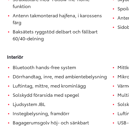
funktion
Spoil
Antenn takmonterad hajfena, i karossens
Ante
färg
Sido
Baksätets ryggstöd delbart och fällbart
60/40-delning
Interiör
Bluetooth hands-free system
Mitt
Dörrhandtag, inre, med ambientebelysning
Mikr
Luftintag, mittre, med krominlägg
Vär
Solskydd förarsida med spegel
Mult
Ljudsystem JBL
Sols
Instegbelysning, framdörr
Lufti
Bagagerumsgolv höj- och sänkbart
USB-u