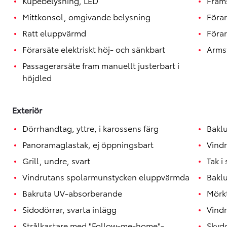
Kupébelysning, LED
Fram
Toyota GR Supra
BENSIN
Mittkonsol, omgivande belysning
Förar
Ratt eluppvärmd
Förar
Förarsäte elektriskt höj- och sänkbart
Arms
Passagerarsäte fram manuellt justerbart i
höjdled
Exteriör
Dörrhandtag, yttre, i karossens färg
Bakl
Panoramaglastak, ej öppningsbart
Vindr
Grill, undre, svart
Tak i 
Vindrutans spolarmunstycken eluppvärmda
Bakl
Bakruta UV-absorberande
Mörk
Sidodörrar, svarta inlägg
Vindr
Strålkastare med "Follow-me-home"-
Skydd