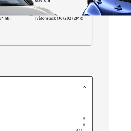
SUV 5-d
Färg
04 hk)
Tvåtonslack 1J6/202 (2MR)
Från 257 900 kr
Från 2 535 kr/mån
Easy Billån
Corolla
HYBRID
5
5
441
L