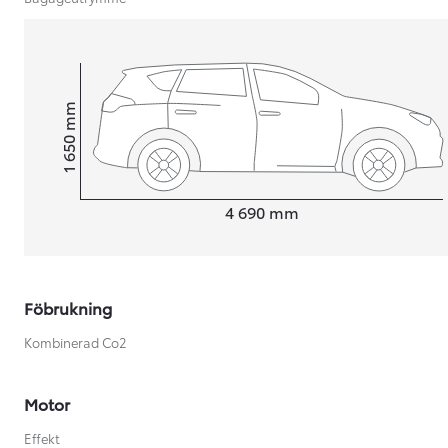
mm
1 650
Height
Length
4 690
mm
Föbrukning
Kombinerad Co2
Från 599 900 kr
Motor
Nya Corolla Cross
HYBRID
Effekt