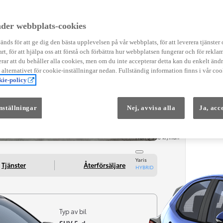
Instruktionsfilmer
Toyota C-HR Instruktionsfilmer
Yaris Instruktionsfilmer
der webbplats-cookies
Yaris Cross Instruktionsfilmer
Digital Smart Nyckel Instruktionsfi
nds för att ge dig den bästa upplevelsen på vår webbplats, för att leverera tjänster
art, för att hjälpa oss att förstå och förbättra hur webbplatsen fungerar och för reklam
ar att du behåller alla cookies, men om du inte accepterar detta kan du enkelt än
å alternativet för cookie-inställningar nedan. Fullständig information finns i vår coo
ie-policy
nställningar
Nej, avvisa alla
Ja, acc
Från 569 900 kr
Från 3 958 kr/mån
Yaris
Tjänster
Återförsäljare
HYBRID
Typ av bil