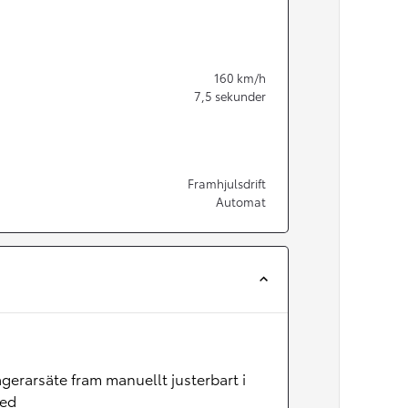
160
km/h
7,5
sekunder
Framhjulsdrift
Automat
Från 350 900 kr
Från 3 450 kr/mån
gerarsäte fram manuellt justerbart i
Easy Billån
led