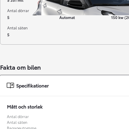
5 351 mil
08-2023
Elbil
Antal dörrar
Växellåda
Effekt
5
Automat
150 kw (2
Antal säten
5
Fakta om bilen
Från 238 900 kr
Specifikationer
Från 2 349 kr/mån
Easy Billån
Mått och storlek
GR Yaris
BENSIN
Antal dörrar
Antal säten
Bagageutrymme