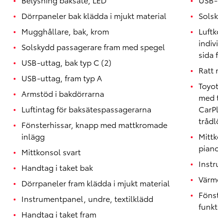
Dörrpaneler bak klädda i mjukt material
Solsk
Mugghållare, bak, krom
Luftk
indiv
Solskydd passagerare fram med spegel
sida 
USB-uttag, bak typ C (2)
Ratt 
USB-uttag, fram typ A
Toyo
Armstöd i bakdörrarna
med 
Luftintag för baksätespassagerarna
CarP
trådl
Fönsterhissar, knapp med mattkromade
inlägg
Mitt
pian
Mittkonsol svart
Instr
Handtag i taket bak
Värme
Dörrpaneler fram klädda i mjukt material
Föns
Instrumentpanel, undre, textilklädd
funkt
Handtag i taket fram