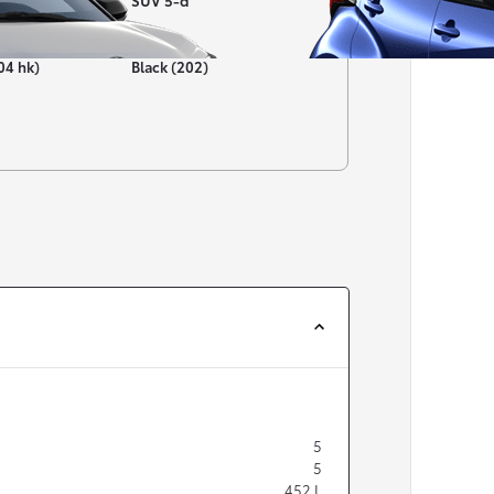
SUV 5-d
Färg
04 hk)
Black (202)
Från 257 900 kr
Från 2 535 kr/mån
Easy Billån
Corolla
HYBRID
5
5
452
L