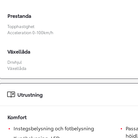
Prestanda
Topphastighet
Acceleration 0-100km/h
Växellåda
Drivhjul
Växellåda
Utrustning
Från 360 900 kr
Komfort
Från 3 548 kr/mån
Instegsbelysning och fotbelysning
Passa
Easy Billån
höjd
Kupébelysning, LED