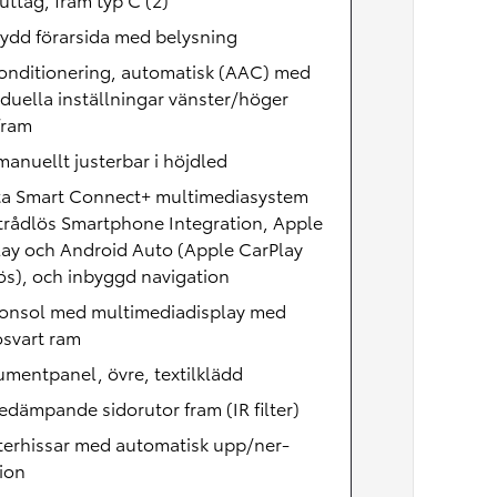
ydd förarsida med belysning
onditionering, automatisk (AAC) med
iduella inställningar vänster/höger
fram
manuellt justerbar i höjdled
ta Smart Connect+ multimediasystem
trådlös Smartphone Integration, Apple
lay och Android Auto (Apple CarPlay
ös), och inbyggd navigation
konsol med multimediadisplay med
osvart ram
umentpanel, övre, textilklädd
dämpande sidorutor fram (IR filter)
terhissar med automatisk upp/ner-
ion