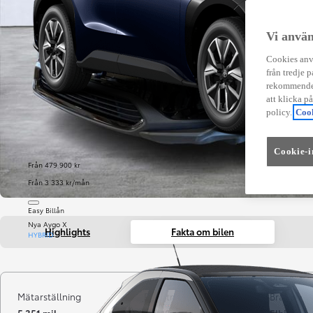
Vi använ
Cookies anvä
från tredje p
rekommender
att klicka p
policy.
Cook
Cookie-i
Från 479 900 kr
Från 3 333 kr/mån
Easy Billån
Nya Aygo X
Highlights
Fakta om bilen
HYBRID
Mätarställning
Registrerad
Bränsle