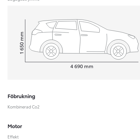
mm
1 650
Height
Length
4 690
mm
Föbrukning
Kombinerad Co2
Från 599 900 kr
Motor
Nya Corolla Cross
HYBRID
Effekt