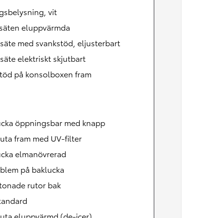
Nya GR GT
The soul lives on
gsbelysning, vit
säten eluppvärmda
säte med svankstöd, eljusterbart
säte elektriskt skjutbart
töd på konsolboxen fram
ucka öppningsbar med knapp
uta fram med UV-filter
ucka elmanövrerad
mblem på baklucka
tonade rutor bak
tandard
uta eluppvärmd (de-icer)