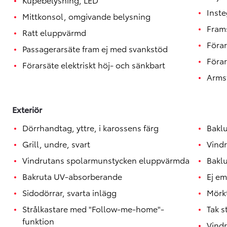
Toyota GR Supra
BENSIN
Inste
Mittkonsol, omgivande belysning
Fram
Ratt eluppvärmd
Förar
Passagerarsäte fram ej med svankstöd
Förar
Förarsäte elektriskt höj- och sänkbart
Arms
Exteriör
Dörrhandtag, yttre, i karossens färg
Bakl
Grill, undre, svart
Vindr
Vindrutans spolarmunstycken eluppvärmda
Bakl
Bakruta UV-absorberande
Ej e
Sidodörrar, svarta inlägg
Mörk
Strålkastare med "Follow-me-home"-
Tak s
funktion
Vindr