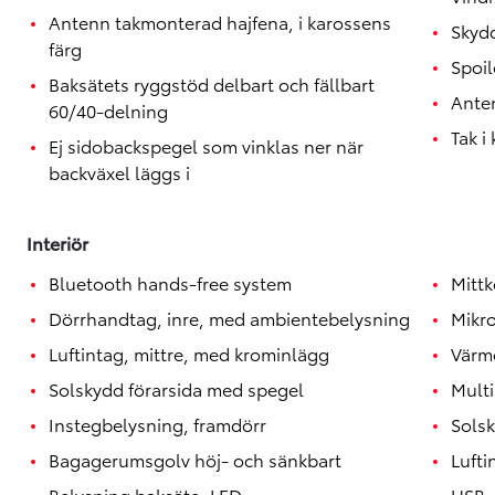
Antenn takmonterad hajfena, i karossens
Skydd
färg
Spoil
Baksätets ryggstöd delbart och fällbart
Ante
60/40-delning
Tak i
Ej sidobackspegel som vinklas ner när
backväxel läggs i
Interiör
Bluetooth hands-free system
Mitt
Dörrhandtag, inre, med ambientebelysning
Mikr
Luftintag, mittre, med krominlägg
Vär
Solskydd förarsida med spegel
Mult
Instegbelysning, framdörr
Sols
Bagagerumsgolv höj- och sänkbart
Lufti
Belysning baksäte, LED
USB-u