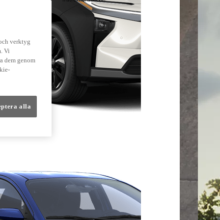
lmer
 och verktyg
. Vi
dra dem genom
kie-
eptera alla