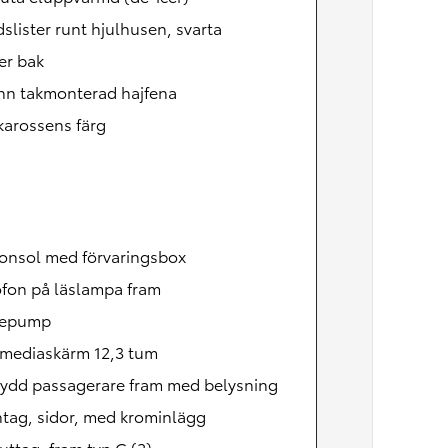
slister runt hjulhusen, svarta
er bak
nn takmonterad hajfena
 karossens färg
konsol med förvaringsbox
ofon på läslampa fram
mepump
imediaskärm 12,3 tum
kydd passagerare fram med belysning
ntag, sidor, med krominlägg
ttag, fram typ C (2)