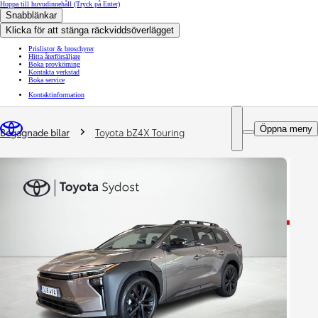
Hoppa till huvudinnehåll
(Tryck på Enter)
Snabblänkar
Klicka för att stänga räckviddsöverlägget
Prislistor & broschyrer
Hitta återförsäljare
Boka provkörning
Kontakta verkstad
Boka service
Kontaktinformation
You are here
:
Öppna meny
Begagnade bilar
Toyota bZ4X Touring