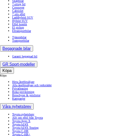
Skåpbilar
7-sitsig bil
Crossover
Cabriolet
7 sits elbil
Laddhybrid SUV
Hybrid SUV
Elbil kombi
El pickup
Eltransportbilar
Tjänstebilar
Transportbilar
Begagnade bilar
Garanti begagnad bil
GR Sport-modeller
Köpa
Köpa
Hitta återförsäljare
Alla återförsäljare och verkstäder
Privatleasing
Boka provkörning
Broschyrer & prislistor
Kampanjer
Våra nyhetsbrev
Toyota nyhetsbrev
Allt om elbil från Toyota
Toyota Aygo X
Toyota bZ4X
Toyota bZ4X Touring
Toyota C-HR
Toyota C-HR+