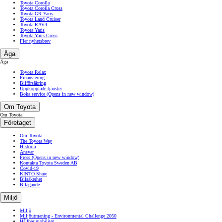
Toyota Corolla
Toyota Corolla Cross
Toyota GR Yaris
Toyota Land Cruiser
Toyota RAV4
Toyota Yaris
Toyota Yaris Cross
Fler nyhetsbrev
Äga
Äga
Toyota Relax
Finansiering
Bilförsäkring
Uppkopplade tjänster
Boka service
(Opens in new window)
Om Toyota
Om Toyota
Företaget
Om Toyota
The Toyota Way
Historia
Ansvar
Press
(Opens in new window)
Kontakta Toyota Sweden AB
Covid-19
KINTO Share
Bilsäkerhet
Bilägande
Miljö
Miljö
Miljöutmaning - Environmental Challenge 2050
Hållbar mobilitet