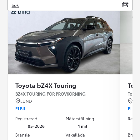
Sök
Toyota bZ4X Touring
Toy
BZ4X TOURING FÖR PROVKÖRNING
Touri
LUND
VE
ELBIL
ELBIL
Registrerad
Mätarställning
Regist
05-2026
1 mil
Bränsle
Växellåda
Bräns