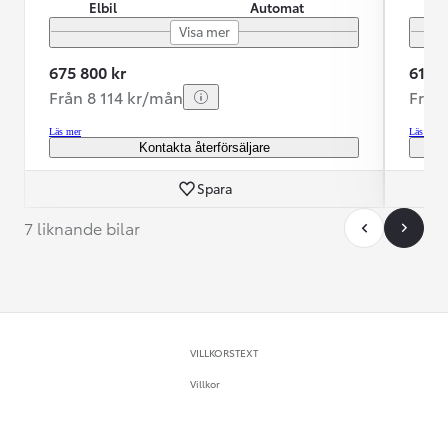
Elbil
Automat
Visa mer
675 800 kr
619 8
Från 8 114 kr/mån
Från
Läs mer
Läs mer
Kontakta återförsäljare
Spara
7 liknande bilar
VILLKORSTEXT
Villkor