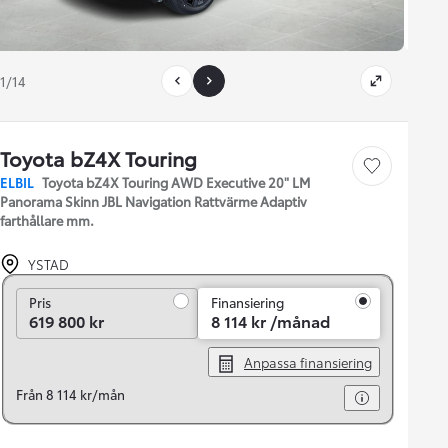
1/14
Toyota bZ4X Touring
Save car
ELBIL
Toyota bZ4X Touring AWD Executive 20" LM
Panorama Skinn JBL Navigation Rattvärme Adaptiv
farthållare mm.
YSTAD
Pris
Pris
Finansiering
619 800 kr
8 114 kr /månad
Anpassa finansiering
Från 8 114 kr/mån