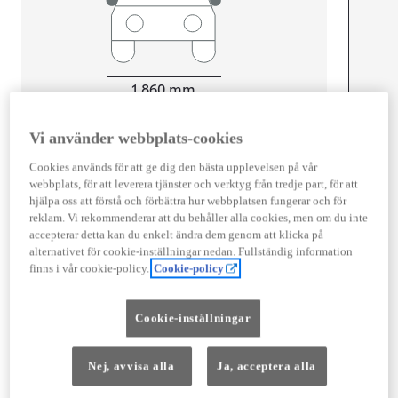
Width
1 860
mm
Vi använder webbplats-cookies
Cookies används för att ge dig den bästa upplevelsen på vår
Föbrukning
webbplats, för att leverera tjänster och verktyg från tredje part, för att
hjälpa oss att förstå och förbättra hur webbplatsen fungerar och för
Kombinerad Co2
0
g/km
reklam. Vi rekommenderar att du behåller alla cookies, men om du inte
accepterar detta kan du enkelt ändra dem genom att klicka på
alternativet för cookie-inställningar nedan. Fullständig information
Motor
finns i vår cookie-policy.
Cookie-policy
Effekt
167
kw (224 hk)
Cookie-inställningar
Prestanda
Nej, avvisa alla
Ja, acceptera alla
Topphastighet
180
km/h
Acceleration 0-100km/h
4,5
sekunder