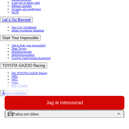
4 steg för en bättre värld
Hållbart samhälle
Styrning och uppföljning
WLTP
Let´s Go Beyond
Zero City Utställning
adidas Stockholm Marathon
Start Your Impossible
Vad är Start your impossible?
Team Toyota
Mobilitetsprojekt
Mobilitetsprodukter
Sveriges Paralympiska Kommitté
TOYOTA GAZOO Racing
Om TOYOTA GAZOO Racing
WRC
WEC
Dakar
Rally Sweden
Äldre modeller
Toyota GR86
Jag är intresserad
Toyota Auris
Toyota Prius
Toyota GT86
Fakta om bilen
Toyota Avensis
Toyota Celica
Toyota Verso
Toyota Proace City Verso Electric
Toyota Camry