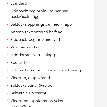
Standard
Sidobackspeglar vinklas ner när
backväxeln läggs i
Baklucka öppningsbar med knapp
Antenn takmonterad hajfena
Sidobackspeglar pianosvarta
Panoramasoltak
Sidodörrar, svarta inlägg
Spoiler bak
Sidobackspeglar med instegsbelysning
Vindruta, eluppvärmd
Baklucka elmanövrerad
Baksäte eluppvärmt
Vindrutans spolarmunstycken
eluppvärmda