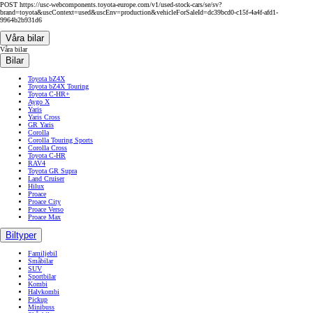
POST https://usc-webcomponents.toyota-europe.com/v1/used-stock-cars/se/sv?
brand=toyota&uscContext=used&uscEnv=production&vehicleForSaleId=dc39bcd0-c15f-4a4f-afd1-
9964b2b931d6
Våra bilar
Våra bilar
Bilar
Toyota bZ4X
Toyota bZ4X Touring
Toyota C-HR+
Aygo X
Yaris
Yaris Cross
GR Yaris
Corolla
Corolla Touring Sports
Corolla Cross
Toyota C-HR
RAV4
Toyota GR Supra
Land Cruiser
Hilux
Proace
Proace City
Proace Verso
Proace Max
Biltyper
Familjebil
Småbilar
SUV
Sportbilar
Kombi
Halvkombi
Pickup
Minibuss