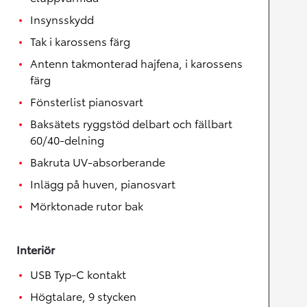
Insynsskydd
Tak i karossens färg
Antenn takmonterad hajfena, i karossens
färg
Fönsterlist pianosvart
Baksätets ryggstöd delbart och fällbart
60/40-delning
Bakruta UV-absorberande
Inlägg på huven, pianosvart
Mörktonade rutor bak
Interiör
USB Typ-C kontakt
Högtalare, 9 stycken