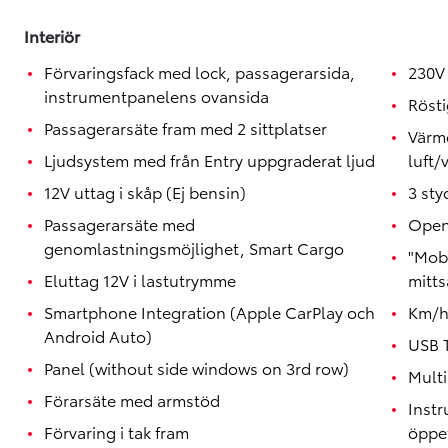
Interiör
Förvaringsfack med lock, passagerarsida,
230V 
instrumentpanelens ovansida
Röst
Passagerarsäte fram med 2 sittplatser
Värm
Ljudsystem med från Entry uppgraderat ljud
luft/
12V uttag i skåp (Ej bensin)
3 sty
Passagerarsäte med
Open
genomlastningsmöjlighet, Smart Cargo
"Mobi
Eluttag 12V i lastutrymme
mitts
Smartphone Integration (Apple CarPlay och
Km/
Android Auto)
USB 
Panel (without side windows on 3rd row)
Mult
Förarsäte med armstöd
Inst
Förvaring i tak fram
öppet