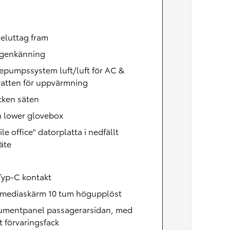
eluttag fram
igenkänning
epumpssystem luft/luft för AC &
vatten för uppvärmning
cken säten
 lower glovebox
le office" datorplatta i nedfällt
äte
h
Typ-C kontakt
imediaskärm 10 tum högupplöst
rumentpanel passagerarsidan, med
 förvaringsfack