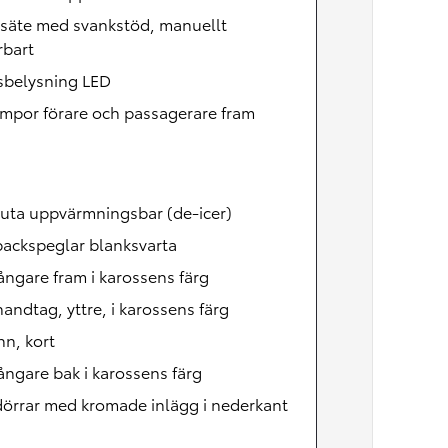
Nya GR GT
The soul lives on
rsäte med svankstöd, manuellt
rbart
sbelysning LED
mpor förare och passagerare fram
uta uppvärmningsbar (de-icer)
backspeglar blanksvarta
ångare fram i karossens färg
andtag, yttre, i karossens färg
n, kort
ångare bak i karossens färg
örrar med kromade inlägg i nederkant