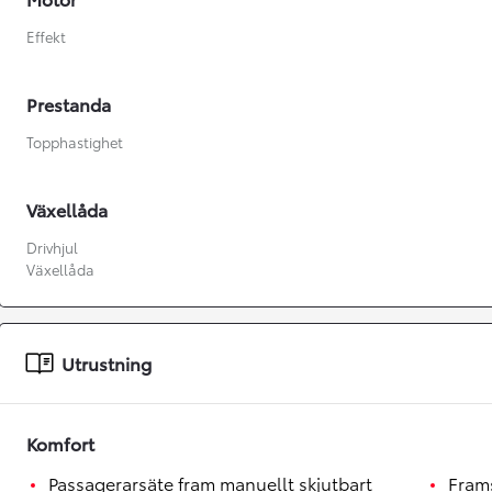
Effekt
Prestanda
Topphastighet
Växellåda
Drivhjul
Växellåda
Utrustning
Från 360 900 kr
Från 3 548 kr/mån
Komfort
Easy Billån
Passagerarsäte fram manuellt skjutbart
Fram