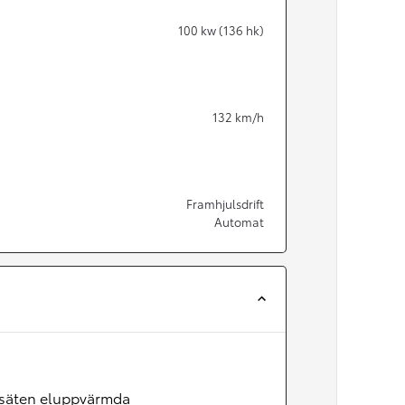
100
kw (136 hk)
132
km/h
Framhjulsdrift
Automat
Från 350 900 kr
Från 3 450 kr/mån
Easy Billån
säten eluppvärmda