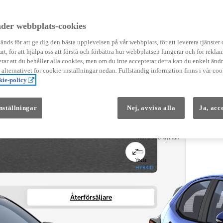
Instruktionsfilmer
Toyota C-HR Instruktionsfilmer
Yaris Instruktionsfilmer
der webbplats-cookies
Yaris Cross Instruktionsfilmer
Digital Smart Nyckel Instruktionsfi
nds för att ge dig den bästa upplevelsen på vår webbplats, för att leverera tjänster
art, för att hjälpa oss att förstå och förbättra hur webbplatsen fungerar och för reklam
ar att du behåller alla cookies, men om du inte accepterar detta kan du enkelt än
å alternativet för cookie-inställningar nedan. Fullständig information finns i vår coo
ie-policy
nställningar
Nej, avvisa alla
Ja, acc
Från 569 900 kr
Från 3 958 kr/mån
Yaris
HYBRID
Återförsäljare