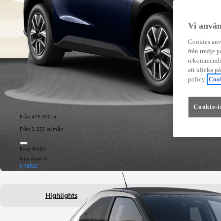
Vi använ
Cookies anvä
från tredje p
rekommender
att klicka p
policy.
Cook
Cookie-i
Från 479 900 kr
Från 3 333 kr/mån
Easy Billån
Nya Aygo X
HYBRID
Highlights
Fakta om bilen