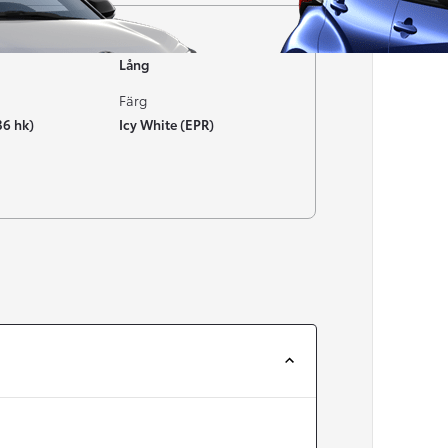
Typ av bil
Lång
Färg
36 hk)
Icy White (EPR)
Från 257 900 kr
Från 2 535 kr/mån
Easy Billån
Corolla
HYBRID