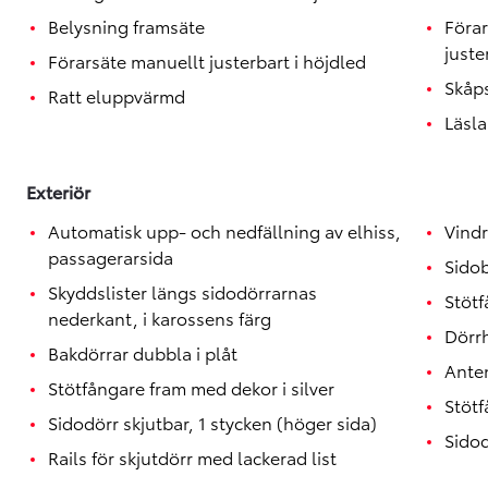
Toyota GR Supra
BENSIN
Belysning framsäte
Föra
juste
Förarsäte manuellt justerbart i höjdled
Skåp
Ratt eluppvärmd
Läsla
Exteriör
Automatisk upp- och nedfällning av elhiss,
Vindr
passagerarsida
Sido
Skyddslister längs sidodörrarnas
Stötf
nederkant, i karossens färg
Dörrh
Bakdörrar dubbla i plåt
Anten
Stötfångare fram med dekor i silver
Stötf
Sidodörr skjutbar, 1 stycken (höger sida)
Sidod
Rails för skjutdörr med lackerad list