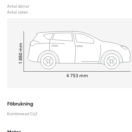
Antal dörrar
Antal säten
mm
1 880
Height
Length
4 753
mm
Föbrukning
Från 599 900 kr
Kombinerad Co2
Nya Corolla Cross
HYBRID
Motor