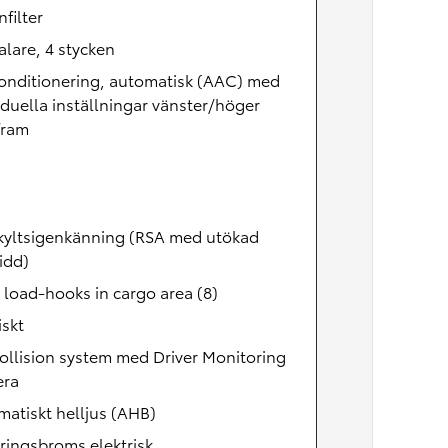
nfilter
lare, 4 stycken
onditionering, automatisk (AAC) med
iduella inställningar vänster/höger
fram
kyltsigenkänning (RSA med utökad
idd)
 load-hooks in cargo area (8)
skt
ollision system med Driver Monitoring
ra
atiskt helljus (AHB)
ringsbroms elektrisk