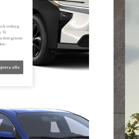
lmer
 och verktyg
. Vi
dra dem genom
kie-
eptera alla