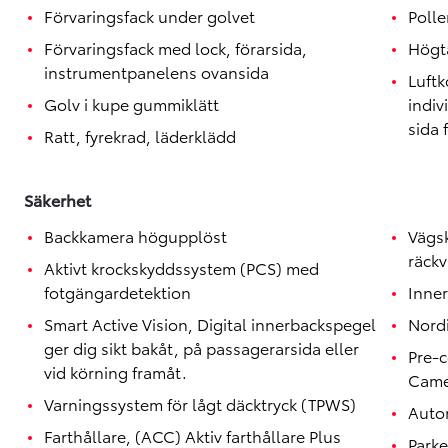
Förvaringsfack under golvet
Polle
Förvaringsfack med lock, förarsida,
Högta
instrumentpanelens ovansida
Luftk
Golv i kupe gummiklätt
indiv
sida 
Ratt, fyrekrad, läderklädd
Säkerhet
Backkamera högupplöst
Vägs
räckv
Aktivt krockskyddssystem (PCS) med
fotgängardetektion
Inner
Smart Active Vision, Digital innerbackspegel
Nordi
ger dig sikt bakåt, på passagerarsida eller
Pre-c
vid körning framåt.
Came
Varningssystem för lågt däcktryck (TPWS)
Autom
Farthållare, (ACC) Aktiv farthållare Plus
Parke