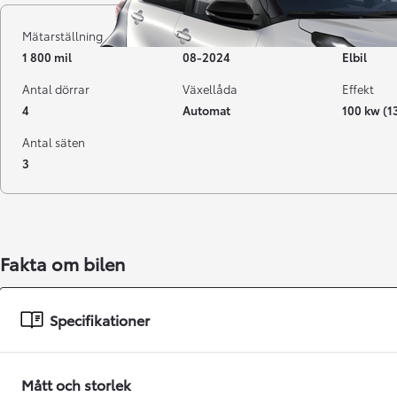
Mätarställning
Registrerad
Bränsle
1 800 mil
08-2024
Elbil
Antal dörrar
Växellåda
Effekt
4
Automat
100 kw (1
Antal säten
3
Från 238 900 kr
Fakta om bilen
Från 2 349 kr/mån
Easy Billån
Specifikationer
GR Yaris
BENSIN
Mått och storlek