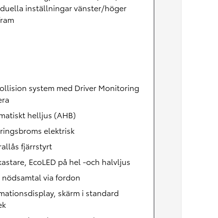
iduella inställningar vänster/höger
fram
ollision system med Driver Monitoring
ra
atiskt helljus (AHB)
ringsbroms elektrisk
allås fjärrstyrt
kastare, EcoLED på hel -och halvljus
 nödsamtal via fordon
mationsdisplay, skärm i standard
ek