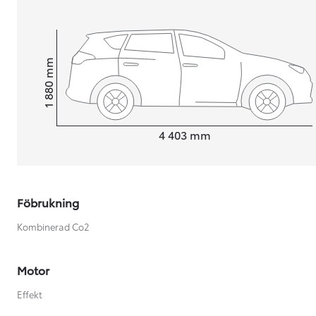
mm
1 880
Height
Length
4 403
mm
Föbrukning
Kombinerad Co2
Från 599 900 kr
Motor
Nya Corolla Cross
Effekt
HYBRID