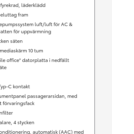
 fyrekrad, läderklädd
eluttag fram
epumpssystem luft/luft för AC &
vatten för uppvärmning
cken säten
imediaskärm 10 tum
le office" datorplatta i nedfällt
äte
h
Typ-C kontakt
rumentpanel passagerarsidan, med
 förvaringsfack
nfilter
lare, 4 stycken
onditionering, automatisk (AAC) med