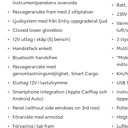
instrumentpanelens ovansida
Ratt,
Passagerarsäte fram med 2 sittplatser
230V 
Ljudsystem med från Entry uppgraderat ljud
Värm
Closed lower glovebox
luft/
12V uttag i skåp (Ej bensin)
3 sty
Handskfack enkelt
Mult
Bluetooth handsfree
"Mobi
mitts
Passagerarsäte med
genomlastningsmöjlighet, Smart Cargo
Km/
Eluttag 12V i lastutrymme
USB 
Smartphone Integration (Apple CarPlay och
Inst
Android Auto)
öppet
Panel (without side windows on 3rd row)
Polle
Förarsäte med armstöd
Högta
Förvaring i tak fram
Luftk