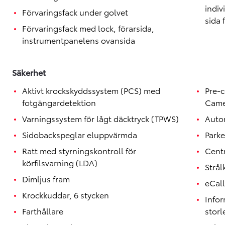
indiv
Förvaringsfack under golvet
sida 
Förvaringsfack med lock, förarsida,
instrumentpanelens ovansida
Säkerhet
Aktivt krockskyddssystem (PCS) med
Pre-c
fotgängardetektion
Came
Varningssystem för lågt däcktryck (TPWS)
Autom
Sidobackspeglar eluppvärmda
Parke
Ratt med styrningskontroll för
Centr
körfilsvarning (LDA)
Strål
Dimljus fram
eCall
Krockkuddar, 6 stycken
Infor
Farthållare
storl