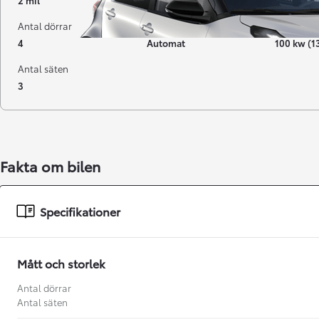
2 mil
06-2026
Elbil
Antal dörrar
Växellåda
Effekt
4
Automat
100 kw (1
Antal säten
3
Fakta om bilen
Från 238 900 kr
Specifikationer
Från 2 349 kr/mån
Easy Billån
Mått och storlek
GR Yaris
BENSIN
Antal dörrar
Antal säten