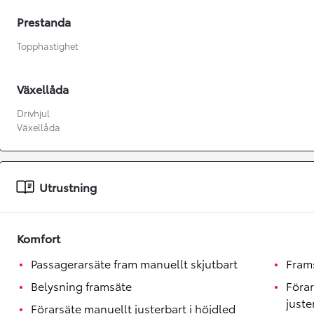
Prestanda
Topphastighet
Växellåda
Drivhjul
Växellåda
Utrustning
Komfort
Från 360 900 kr
Passagerarsäte fram manuellt skjutbart
Fram
Från 3 548 kr/mån
Belysning framsäte
Föra
juste
Easy Billån
Förarsäte manuellt justerbart i höjdled