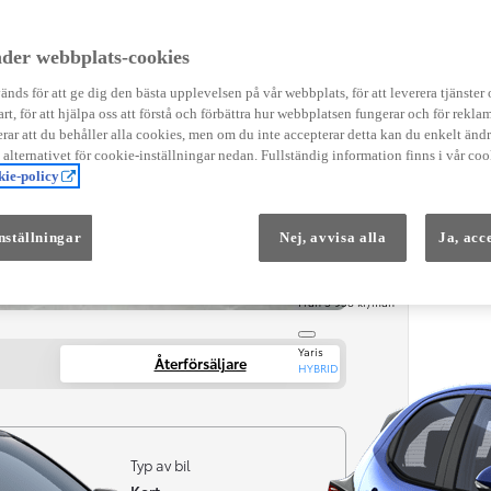
Instruktionsfilmer
Toyota C-HR Instruktionsfilmer
Yaris Instruktionsfilmer
der webbplats-cookies
Yaris Cross Instruktionsfilmer
Digital Smart Nyckel Instruktionsfi
nds för att ge dig den bästa upplevelsen på vår webbplats, för att leverera tjänster
art, för att hjälpa oss att förstå och förbättra hur webbplatsen fungerar och för reklam
ar att du behåller alla cookies, men om du inte accepterar detta kan du enkelt än
å alternativet för cookie-inställningar nedan. Fullständig information finns i vår coo
ie-policy
nställningar
Nej, avvisa alla
Ja, acc
Från 569 900 kr
Från 3 958 kr/mån
Yaris
Återförsäljare
HYBRID
Typ av bil