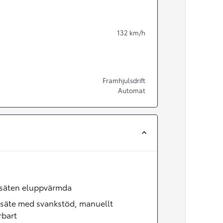
132
km/h
Framhjulsdrift
Automat
Från 350 900 kr
säten eluppvärmda
Från 3 450 kr/mån
rsäte med svankstöd, manuellt
rbart
Easy Billån