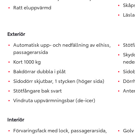
Toyota GR Supra
Skåp
BENSIN
Ratt eluppvärmd
Läsla
Exteriör
Automatisk upp- och nedfällning av elhiss,
Stötf
passagerarsida
Skydd
Kort 1000 kg
neder
Bakdörrar dubbla i plåt
Sido
Sidodörr skjutbar, 1 stycken (höger sida)
Dörrh
Stötfångare bak svart
Anten
Vindruta uppvärmningsbar (de-icer)
Interiör
Förvaringsfack med lock, passagerarsida,
Golv 