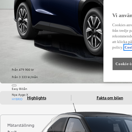
Vi använ
Cookies anvä
från tredje p
rekommender
att klicka p
policy.
Cook
Cookie-i
Från 479 900 kr
Från 3 333 kr/mån
Easy Billån
Nya Aygo X
Highlights
Fakta om bilen
HYBRID
Mätarställning
Registrerad
Bränsle