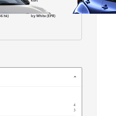
Kort
Färg
36 hk)
Icy White (EPR)
Från 257 900 kr
Från 2 535 kr/mån
Easy Billån
Corolla
HYBRID
4
3