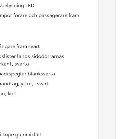
Nya GR GT
sbelysning LED
The soul lives on
mpor förare och passagerare fram
ångare fram svart
slister längs sidodörrarnas
kant, svarta
backspeglar blanksvarta
andtag, yttre, i svart
n, kort
i kupe gummiklätt