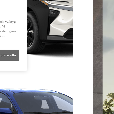
lmer
 och verktyg
. Vi
dra dem genom
kie-
eptera alla