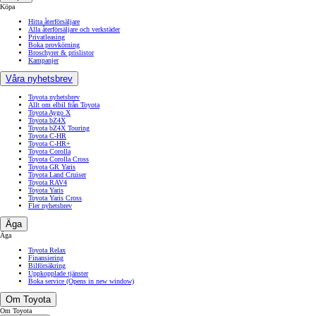
Köpa
Hitta återförsäljare
Alla återförsäljare och verkstäder
Privatleasing
Boka provkörning
Broschyrer & prislistor
Kampanjer
Våra nyhetsbrev
Toyota nyhetsbrev
Allt om elbil från Toyota
Toyota Aygo X
Toyota bZ4X
Toyota bZ4X Touring
Toyota C-HR
Toyota C-HR+
Toyota Corolla
Toyota Corolla Cross
Toyota GR Yaris
Toyota Land Cruiser
Toyota RAV4
Toyota Yaris
Toyota Yaris Cross
Fler nyhetsbrev
Äga
Äga
Toyota Relax
Finansiering
Bilförsäkring
Uppkopplade tjänster
Boka service
(Opens in new window)
Om Toyota
Om Toyota