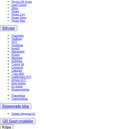
Toyota GR Supra
Land Cruiser
Hilux
Proace
Proace City
Proace Verso
Proace Max
Biltyper
Familjebil
Småbilar
SUV
Sportbilar
Kombi
Halvkombi
Pickup
Minibuss
Skåpbilar
7-sitsig bil
Crossover
Cabriolet
7 sits elbil
Laddhybrid SUV
Hybrid SUV
Elbil kombi
El pickup
Eltransportbilar
Tjänstebilar
Transportbilar
Begagnade bilar
Garanti begagnad bil
GR Sport-modeller
Köpa