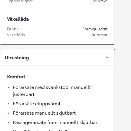
Topphastighet
155
km/h
Växellåda
Drivhjul
Framhjulsdrift
Växellåda
Automat
Utrustning
Komfort
Förarsäte med svankstöd, manuellt
justerbart
Förarsäte eluppvärmt
Förarsäte manuellt skjutbart
Passagerarsäte fram manuellt skjutbart