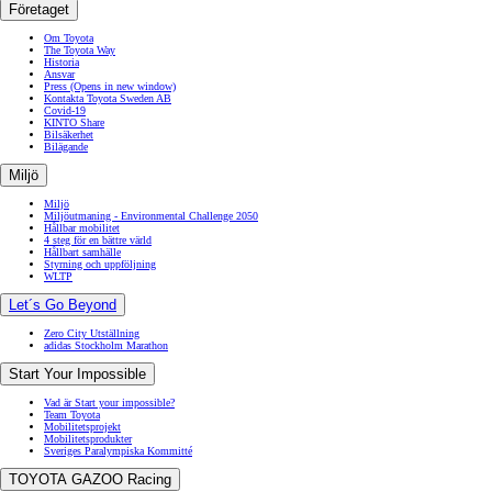
Företaget
Om Toyota
The Toyota Way
Historia
Ansvar
Press
(Opens in new window)
Kontakta Toyota Sweden AB
Covid-19
KINTO Share
Bilsäkerhet
Bilägande
Miljö
Miljö
Miljöutmaning - Environmental Challenge 2050
Hållbar mobilitet
4 steg för en bättre värld
Hållbart samhälle
Styrning och uppföljning
WLTP
Let´s Go Beyond
Zero City Utställning
adidas Stockholm Marathon
Start Your Impossible
Vad är Start your impossible?
Team Toyota
Mobilitetsprojekt
Mobilitetsprodukter
Sveriges Paralympiska Kommitté
TOYOTA GAZOO Racing