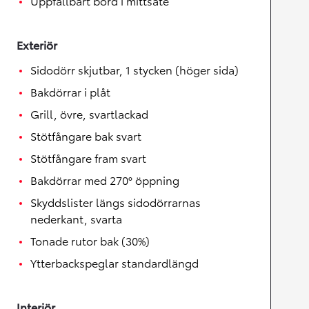
Uppfällbart bord i mittsäte
Exteriör
Sidodörr skjutbar, 1 stycken (höger sida)
Bakdörrar i plåt
Grill, övre, svartlackad
Stötfångare bak svart
Stötfångare fram svart
Bakdörrar med 270° öppning
Skyddslister längs sidodörrarnas
nederkant, svarta
Tonade rutor bak (30%)
Ytterbackspeglar standardlängd
Interiör