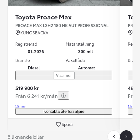
Toyota Proace Max
Toy
PROACE MAX L3H2 180 HK AUT PROFESSIONAL
PROAC
KUNGSBACKA
VÄ
Registrerad
Mätarställning
Regist
01-2026
300 mil
Bränsle
Växellåda
Bräns
Diesel
Automat
Visa mer
519 900 kr
499 9
Från 6 241 kr/mån
Från
Läs mer
Läs mer
Kontakta återförsäljare
Spara
8 liknande bilar