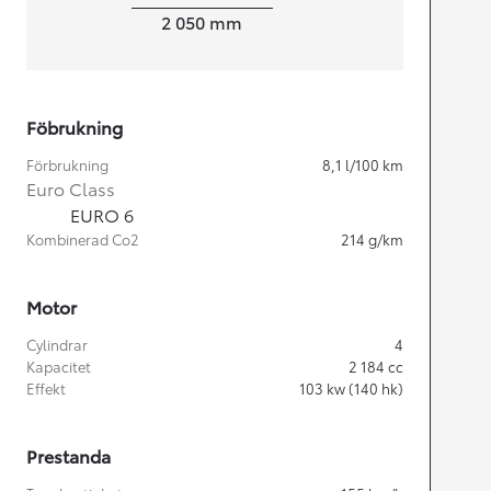
Width
2 050
mm
Föbrukning
Förbrukning
8,1
l/100 km
Euro Class
EURO 6
Kombinerad Co2
214
g/km
Motor
Cylindrar
4
Kapacitet
2 184
cc
Effekt
103
kw (140 hk)
Prestanda