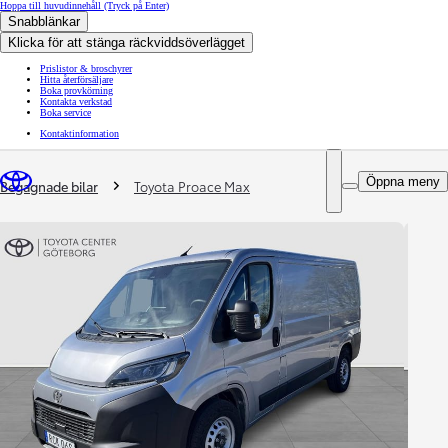
Hoppa till huvudinnehåll
(Tryck på Enter)
Snabblänkar
Klicka för att stänga räckviddsöverlägget
Prislistor & broschyrer
Hitta återförsäljare
Boka provkörning
Kontakta verkstad
Boka service
Kontaktinformation
You are here
:
Öppna meny
Begagnade bilar
Toyota Proace Max