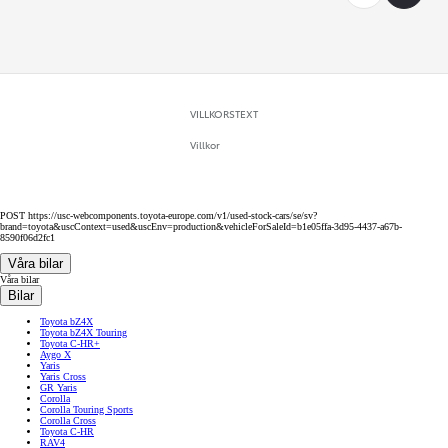
VILLKORSTEXT
Villkor
POST https://usc-webcomponents.toyota-europe.com/v1/used-stock-cars/se/sv?
brand=toyota&uscContext=used&uscEnv=production&vehicleForSaleId=b1e05ffa-3d95-4437-a67b-
8590f06d2fc1
Våra bilar
Våra bilar
Bilar
Toyota bZ4X
Toyota bZ4X Touring
Toyota C-HR+
Aygo X
Yaris
Yaris Cross
GR Yaris
Corolla
Corolla Touring Sports
Corolla Cross
Toyota C-HR
RAV4