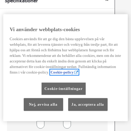
Specifikationer
Mått och storlek
Vi använder webbplats-cookies
Antal dörrar
4
Antal säten
3
Cookies används för att ge dig den bästa upplevelsen på vår
webbplats, för att leverera tjänster och verktyg från tredje part, för att
hjälpa oss att förstå och förbättra hur webbplatsen fungerar och för
reklam. Vi rekommenderar att du behåller alla cookies, men om du inte
accepterar detta kan du enkelt ändra dem genom att klicka på
mm
alternativet för cookie-inställningar nedan. Fullständig information
finns i vår cookie-policy.
Cookie-policy
2 254
Height
Cookie-inställningar
Length
5 413
mm
Nej, avvisa alla
Ja, acceptera alla