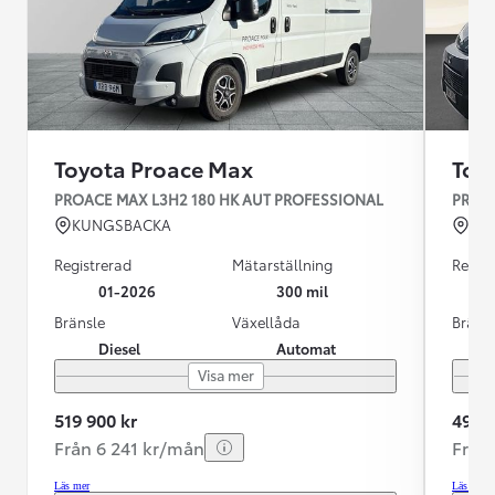
Toyota Proace Max
Toy
PROACE MAX L3H2 180 HK AUT PROFESSIONAL
PROAC
KUNGSBACKA
VÄ
Registrerad
Mätarställning
Regist
01-2026
300 mil
Bränsle
Växellåda
Bräns
Diesel
Automat
Visa mer
519 900 kr
499 9
Från 6 241 kr/mån
Från
Läs mer
Läs mer