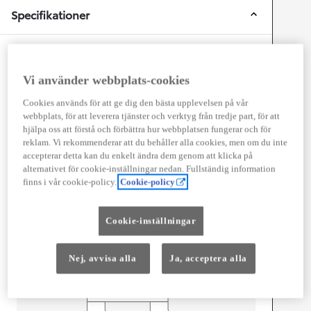
Specifikationer
Mått och storlek
Vi använder webbplats-cookies
Antal dörrar
5
Antal säten
3
Cookies används för att ge dig den bästa upplevelsen på vår
webbplats, för att leverera tjänster och verktyg från tredje part, för att
hjälpa oss att förstå och förbättra hur webbplatsen fungerar och för
reklam. Vi rekommenderar att du behåller alla cookies, men om du inte
accepterar detta kan du enkelt ändra dem genom att klicka på
alternativet för cookie-inställningar nedan. Fullständig information
mm
finns i vår cookie-policy.
Cookie-policy
2 522
Height
Cookie-inställningar
Length
5 998
mm
Nej, avvisa alla
Ja, acceptera alla