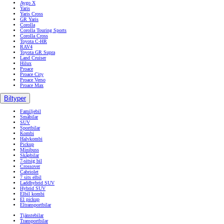
Aygo X
Yaris
Yaris Cross
GR Yaris
Corolla
Corolla Touring Sports
Corolla Cross
Toyota C-HR
RAV4
Toyota GR Supra
Land Cruiser
Hilux
Proace
Proace City
Proace Verso
Proace Max
Biltyper
Familjebil
Småbilar
SUV
Sportbilar
Kombi
Halvkombi
Pickup
Minibuss
Skåpbilar
7-sitsig bil
Crossover
Cabriolet
7 sits elbil
Laddhybrid SUV
Hybrid SUV
Elbil kombi
El pickup
Eltransportbilar
Tjänstebilar
Transportbilar