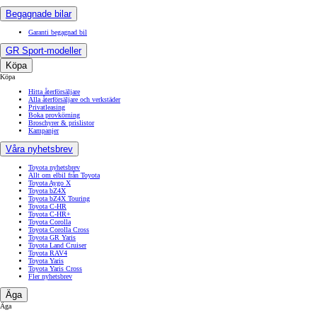
Begagnade bilar
Garanti begagnad bil
GR Sport-modeller
Köpa
Köpa
Hitta återförsäljare
Alla återförsäljare och verkstäder
Privatleasing
Boka provkörning
Broschyrer & prislistor
Kampanjer
Våra nyhetsbrev
Toyota nyhetsbrev
Allt om elbil från Toyota
Toyota Aygo X
Toyota bZ4X
Toyota bZ4X Touring
Toyota C-HR
Toyota C-HR+
Toyota Corolla
Toyota Corolla Cross
Toyota GR Yaris
Toyota Land Cruiser
Toyota RAV4
Toyota Yaris
Toyota Yaris Cross
Fler nyhetsbrev
Äga
Äga