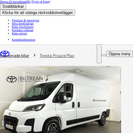
Hoppa till huvudinnehåll
(Tryck på Enter)
Snabblänkar
Klicka för att stänga räckviddsöverlägget
Prislistor & broschyrer
Hitta återförsäljare
Boka provkörning
Kontakta verkstad
Boka service
Kontaktinformation
You are here
:
Öppna meny
Begagnade bilar
Toyota Proace Max