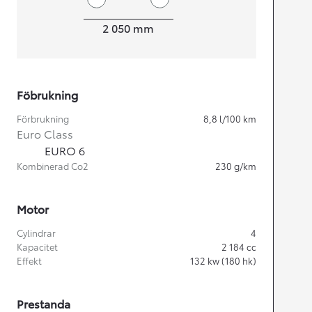
Width
2 050
mm
Föbrukning
Förbrukning
8,8
l/100 km
Euro Class
EURO 6
Kombinerad Co2
230
g/km
Motor
Cylindrar
4
Kapacitet
2 184
cc
Effekt
132
kw (180 hk)
Prestanda