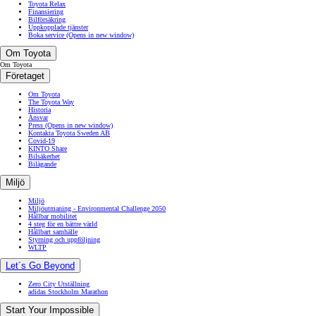
Toyota Relax
Finansiering
Bilförsäkring
Uppkopplade tjänster
Boka service
(Opens in new window)
Om Toyota
Om Toyota
Företaget
Om Toyota
The Toyota Way
Historia
Ansvar
Press
(Opens in new window)
Kontakta Toyota Sweden AB
Covid-19
KINTO Share
Bilsäkerhet
Bilägande
Miljö
Miljö
Miljöutmaning - Environmental Challenge 2050
Hållbar mobilitet
4 steg för en bättre värld
Hållbart samhälle
Styrning och uppföljning
WLTP
Let´s Go Beyond
Zero City Utställning
adidas Stockholm Marathon
Start Your Impossible