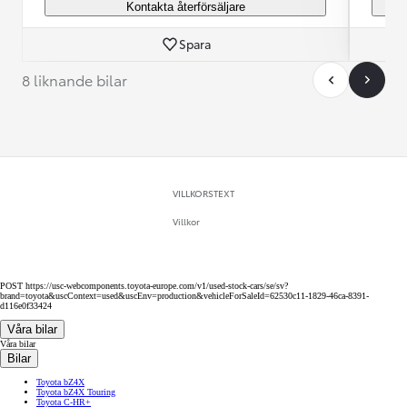
Kontakta återförsäljare
Spara
8 liknande bilar
VILLKORSTEXT
Villkor
POST https://usc-webcomponents.toyota-europe.com/v1/used-stock-cars/se/sv?
brand=toyota&uscContext=used&uscEnv=production&vehicleForSaleId=62530c11-1829-46ca-8391-
d116e0f33424
Våra bilar
Våra bilar
Bilar
Toyota bZ4X
Toyota bZ4X Touring
Toyota C-HR+