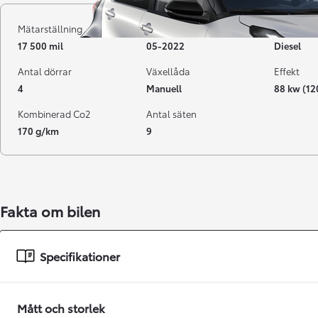
Mätarställning
Registrerad
Bränsle
17 500 mil
05-2022
Diesel
Antal dörrar
Växellåda
Effekt
4
Manuell
88 kw (12
Kombinerad Co2
Antal säten
170 g/km
9
Från 238 900 kr
Fakta om bilen
Från 2 349 kr/mån
Easy Billån
Specifikationer
GR Yaris
BENSIN
Mått och storlek