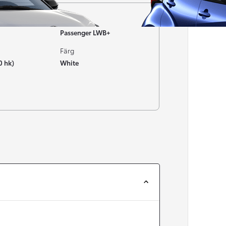
Typ av bil
Passenger LWB+
Färg
0 hk)
White
Från 257 900 kr
Från 2 535 kr/mån
Easy Billån
Corolla
HYBRID