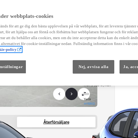
Instruktionsfilmer
Toyota C-HR Instruktionsfilmer
Yaris Instruktionsfilmer
der webbplats-cookies
Yaris Cross Instruktionsfilmer
Digital Smart Nyckel Instruktionsfi
nds för att ge dig den bästa upplevelsen på vår webbplats, för att leverera tjänster
art, för att hjälpa oss att förstå och förbättra hur webbplatsen fungerar och för reklam
ar att du behåller alla cookies, men om du inte accepterar detta kan du enkelt än
å alternativet för cookie-inställningar nedan. Fullständig information finns i vår coo
ie-policy
nställningar
Nej, avvisa alla
Ja, acc
Från 569 900 kr
Från 3 958 kr/mån
Yaris
HYBRID
Återförsäljare