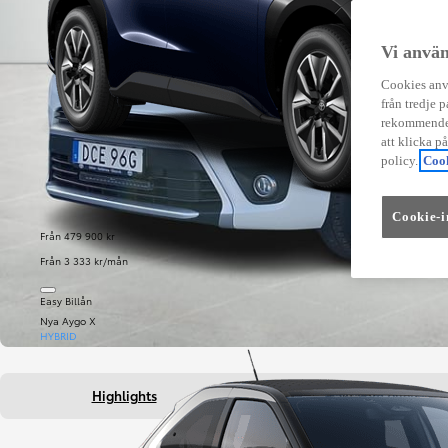
Vi använ
Cookies anvä
från tredje p
rekommender
att klicka p
policy.
Cook
Cookie-i
Från 479 900 kr
Från 3 333 kr/mån
Easy Billån
Nya Aygo X
HYBRID
Highlights
Fakta om bilen