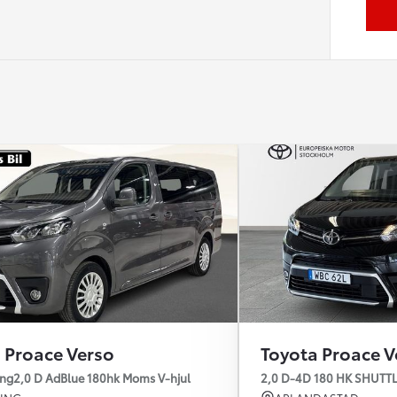
 Proace Verso
Toyota Proace V
 DRAG 9-SITS MOMS
ong2,0 D AdBlue 180hk Moms V-hjul
2,0 D-4D 180 HK SHUTT