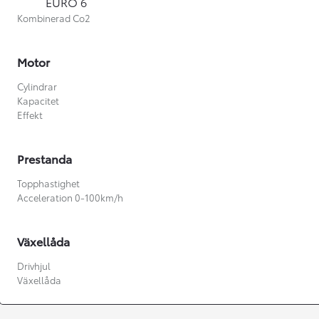
EURO 6
Kombinerad Co2
Motor
Cylindrar
Kapacitet
Effekt
Prestanda
Topphastighet
Acceleration 0-100km/h
Växellåda
Från 360 900 kr
Drivhjul
Växellåda
Från 3 548 kr/mån
Easy Billån