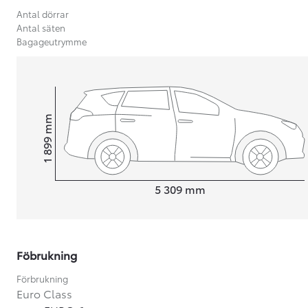
Antal dörrar
Antal säten
Bagageutrymme
mm
1 899
Height
Length
5 309
mm
Föbrukning
Från 599 900 kr
Nya Corolla Cross
Förbrukning
HYBRID
Euro Class