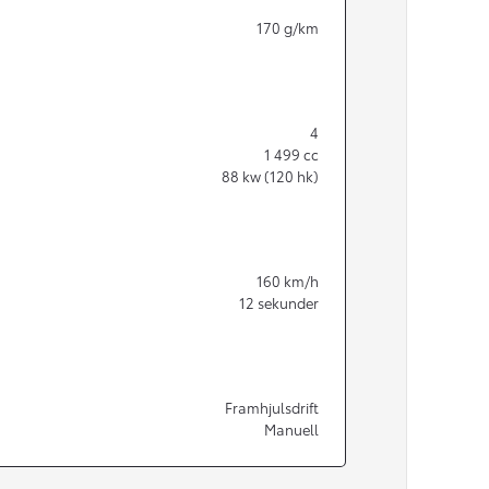
170
g/km
4
1 499
cc
88
kw (120 hk)
160
km/h
12
sekunder
Från 350 900 kr
Framhjulsdrift
Manuell
Från 3 450 kr/mån
Easy Billån