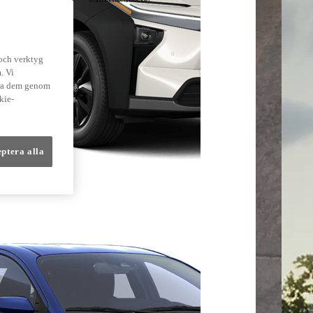
lmer
 och verktyg
. Vi
dra dem genom
kie-
eptera alla