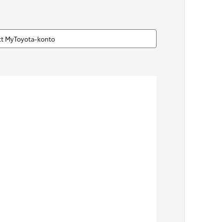
Nya GR GT
The soul lives on
itt MyToyota-konto