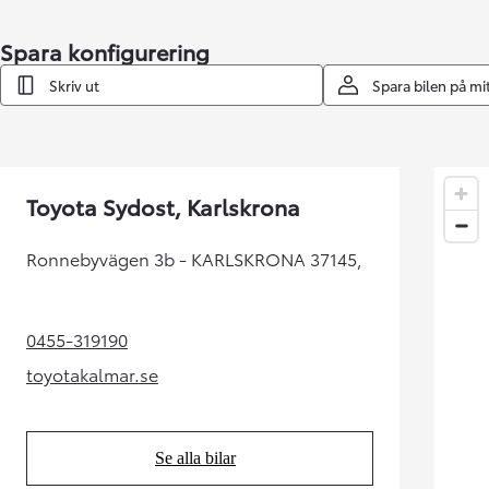
Toyota GR Supra
BENSIN
Spara konfigurering
Skriv ut
Spara bilen på m
Toyota Sydost, Karlskrona
Ronnebyvägen 3b - KARLSKRONA 37145,
0455-319190
(Opens in new tab)
toyotakalmar.se
(Opens in new tab)
Se alla bilar
(Opens in new tab)