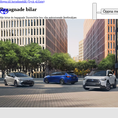
Hoppa till huvudinnehåll
(Tryck på Enter)
Begagnade bilar
Öppna m
Här hittar du begagnade Toyota-bilar hos våra auktoriserade återförsäljare.