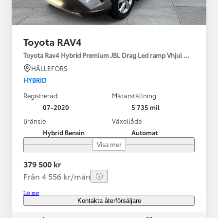
Toyota RAV4
Toyota Rav4 Hybrid Premium JBL Drag Led ramp Vhjul motorv
HÄLLEFORS
HYBRID
Registrerad
Mätarställning
07-2020
5 735 mil
Bränsle
Växellåda
Hybrid Bensin
Automat
Visa mer
379 500 kr
Från 4 556 kr/mån
Läs mer
Kontakta återförsäljare