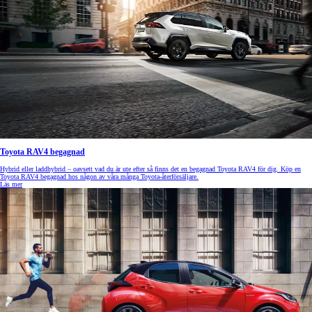
Toyota RAV4 begagnad
Hybrid eller laddhybrid – oavsett vad du är ute efter så finns det en begagnad Toyota RAV4 för dig. Köp en
Toyota RAV4 begagnad hos någon av våra många Toyota-återförsäljare.
Läs mer