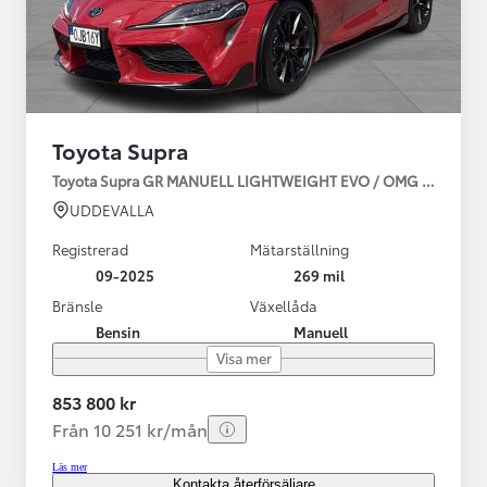
Toyota Supra
Toyota Supra GR MANUELL LIGHTWEIGHT EVO / OMG LEV! MOM
UDDEVALLA
Registrerad
Mätarställning
09-2025
269 mil
Bränsle
Växellåda
Bensin
Manuell
Visa mer
853 800 kr
Från 10 251 kr/mån
Läs mer
Kontakta återförsäljare