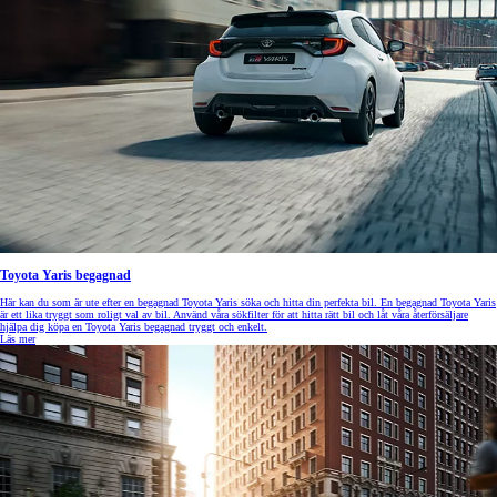
Toyota Yaris begagnad
Här kan du som är ute efter en begagnad Toyota Yaris söka och hitta din perfekta bil. En begagnad Toyota Yaris
är ett lika tryggt som roligt val av bil. Använd våra sökfilter för att hitta rätt bil och låt våra återförsäljare
hjälpa dig köpa en Toyota Yaris begagnad tryggt och enkelt.
Läs mer