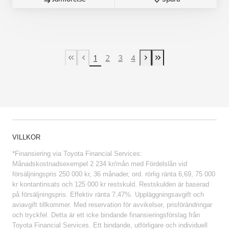
1
2
3
4
First Page
Previous page
Next page
Last Page
VILLKOR
*Finansiering via Toyota Financial Services:
Månadskostnadsexempel 2 234 kr/mån med Fördelslån vid
försäljningspris 250 000 kr, 36 månader, ord. rörlig ränta 6,69, 75 000
kr kontantinsats och 125 000 kr restskuld. Restskulden är baserad
på försäljningspris. Effektiv ränta 7,47%. Uppläggningsavgift och
aviavgift tillkommer. Med reservation för avvikelser, prisförändringar
och tryckfel. Detta är ett icke bindande finansieringsförslag från
Toyota Financial Services. Ett bindande, utförligare och individuell