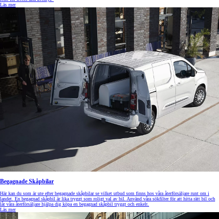
Läs mer
Begagnade Skåpbilar
Här kan du som är ute efter begagnade skåpbilar se vilket utbud som finns hos våra återförsäljare runt om i
landet. En begagnad skåpbil är lika tryggt som roligt val av bil. Använd våra sökfilter för att hitta rätt bil och
låt våra återförsäljare hjälpa dig köpa en begagnad skåpbil tryggt och enkelt.
Läs mer