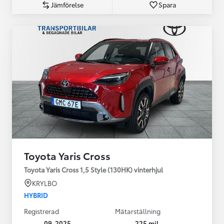
Jämförelse
Spara
Toyota Yaris Cross
Toyota Yaris Cross 1,5 Style (130HK) vinterhjul
KRYLBO
HYBRID
Registrerad
Mätarställning
09-2025
225 mil