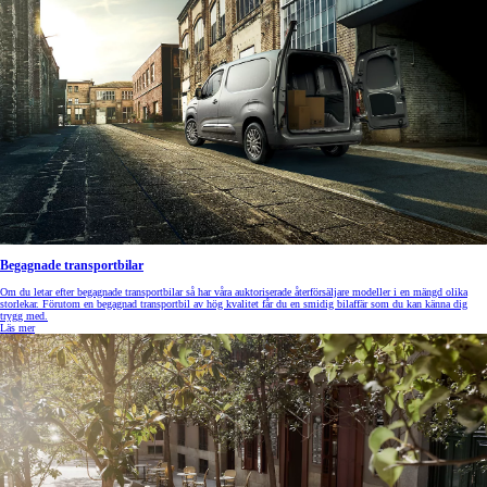
Begagnade transportbilar
Om du letar efter begagnade transportbilar så har våra auktoriserade återförsäljare modeller i en mängd olika
storlekar. Förutom en begagnad transportbil av hög kvalitet får du en smidig bilaffär som du kan känna dig
trygg med.
Läs mer