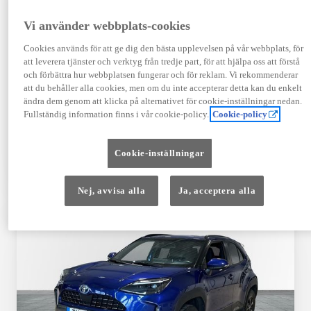
Registrerad
Mätarställning
09-2023
14 650 mil
Vi använder webbplats-cookies
Bränsle
Växellåda
Cookies används för att ge dig den bästa upplevelsen på vår webbplats, för
Hybrid Bensin
Automat
att leverera tjänster och verktyg från tredje part, för att hjälpa oss att förstå
Visa mer
och förbättra hur webbplatsen fungerar och för reklam. Vi rekommenderar
att du behåller alla cookies, men om du inte accepterar detta kan du enkelt
409 900 kr
ändra dem genom att klicka på alternativet för cookie-inställningar nedan.
Från 4 920 kr/mån
Fullständig information finns i vår cookie-policy.
Cookie-policy
Läs mer
Kontakta återförsäljare
Cookie-inställningar
Jämförelse
Spara
Nej, avvisa alla
Ja, acceptera alla