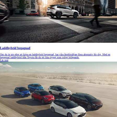
Laddhybrid begagnad
Om du är ute efter att köpa en laddhybrid begagnad, har våra återförsäljare flera alternativ för dig. Med en
begagnad laddhybrid från Toyota får du ett lika tryggt som roligt bilägande.
Läs mer