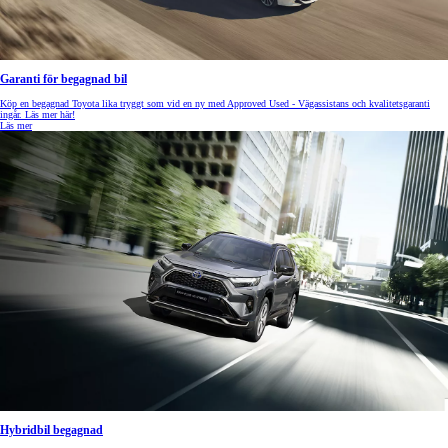
Garanti för begagnad bil
Köp en begagnad Toyota lika tryggt som vid en ny med Approved Used - Vägassistans och kvalitetsgaranti
ingår. Läs mer här!
Läs mer
Hybridbil begagnad