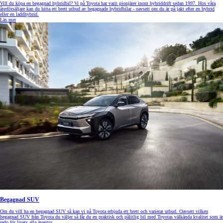
Vill du köpa en begagnad hybridbil? Vi på Toyota har varit pionjärer inom hybriddrift sedan 1997. Hos våra
återförsäljare kan du hitta ett brett utbud av begagnade hybridbilar - oavsett om du är på jakt efter en hybrid
eller en laddhybrid.
Läs mer
Begagnad SUV
Om du vill ha en begagnad SUV så kan vi på Toyota erbjuda ett brett och varierat utbud. Oavsett vilken
begagnad SUV från Toyota du väljer så får du en praktisk och pålitlig bil med Toyotas välkända kvalitet som är
redo för livets alla äventyr.