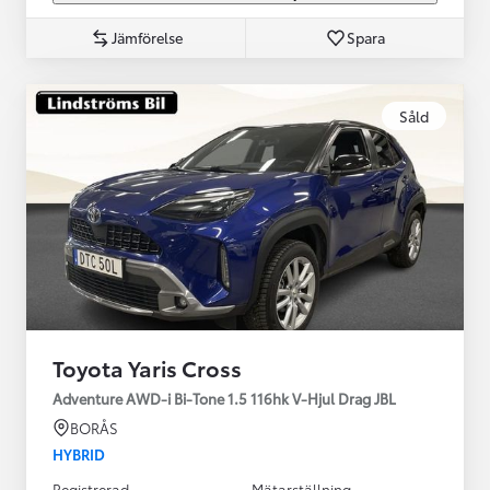
Jämförelse
Spara
Såld
Toyota Yaris Cross
Adventure AWD-i Bi-Tone 1.5 116hk V-Hjul Drag JBL
BORÅS
HYBRID
Registrerad
Mätarställning