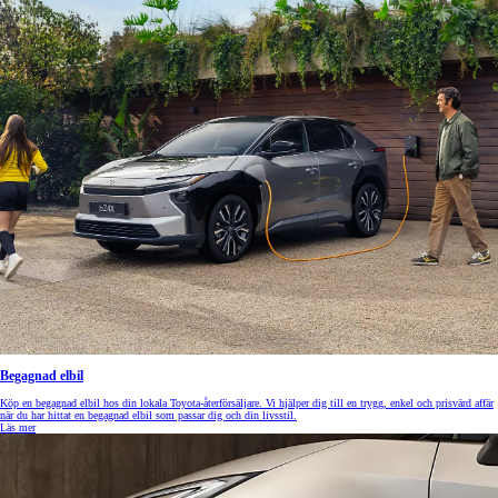
Begagnad elbil
Köp en begagnad elbil hos din lokala Toyota-återförsäljare. Vi hjälper dig till en trygg, enkel och prisvärd affär
när du har hittat en begagnad elbil som passar dig och din livsstil.
Läs mer