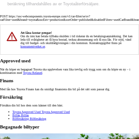
beräkning tillhandahålles av er Toyotaåterförsäljare.
POST https://usc-webcomponents.toyota-europe.com/v1/car-filter/se/sv?
carFilter=used&brand=toyota&uscEnv=production&sortOrder=published&disabledFilters=usedCarBrand&bra
Att låna kostar pengar!
Om du inte kan betala tillbaka skulden i tid riskerar du en betalningsanmärkning. Det kan
leda till svårigheter att få hyra bostad, teckna abonnemang och få nya lån. För stöd, vänd
dig till budget- och skuldrådgivningen i din kommun. Kontaktuppgifter finns på
konsumentverket.se
.
Approved used
När du köper en begagnad Toyota ska upplevelsen vara lika trevlig och trygg som om du köpte en ny – i
kombination med
Toyota Relaxed
.
Finans
Med lån hos Toyota Finans kan du smidigt finansiera din bil på det sätt som passar dig.
Försäkring
Försäkra din bil hos dem som känner till den bäst.
Toyota Approved Used
Toyota Approved Used
Billån
Billån
Bilförsäkring
Bilförsäkring
Begagnade biltyper