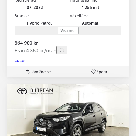
07-2023
1 256 mil
Bränsle
Växellåda
Hybrid Petrol
Automat
Visa mer
364 900 kr
Från 4 380 kr/mån
Läs mer
Jämförelse
Spara