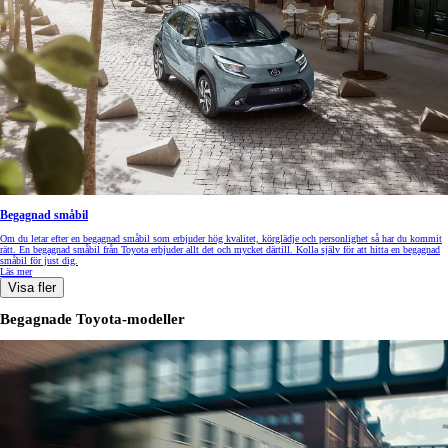
Begagnad småbil
Om du letar efter en begagnad småbil som erbjuder hög kvalitet, körglädje och personlighet så har du kommit
rätt. En begagnad småbil från Toyota erbjuder allt det och mycket därtill. Kolla själv för att hitta en begagnad
småbil för just dig.
Läs mer
Visa fler
Begagnade Toyota-modeller