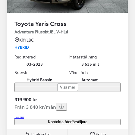
Toyota Yaris Cross
Adventure Pluspkt JBL V-Hjul
KRYLBO
HYBRID
Registrerad
Mätarställning
03-2023
3 635 mil
Bränsle
Växellåda
Hybrid Bensin
Automat
Visa mer
319 900 kr
Från 3 840 kr/mån
Läs mer
Kontakta återförsäljare
Jämförelse
Spara