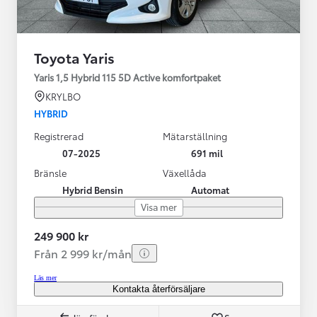
Toyota Yaris
Yaris 1,5 Hybrid 115 5D Active komfortpaket
KRYLBO
HYBRID
Registrerad
Mätarställning
07-2025
691 mil
Bränsle
Växellåda
Hybrid Bensin
Automat
Visa mer
249 900 kr
Från 2 999 kr/mån
Läs mer
Kontakta återförsäljare