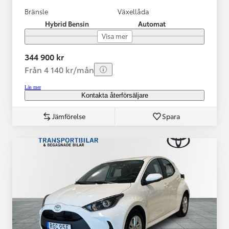
Bränsle
Växellåda
Hybrid Bensin
Automat
Visa mer
344 900 kr
Från 4 140 kr/mån
Läs mer
Kontakta återförsäljare
Jämförelse
Spara