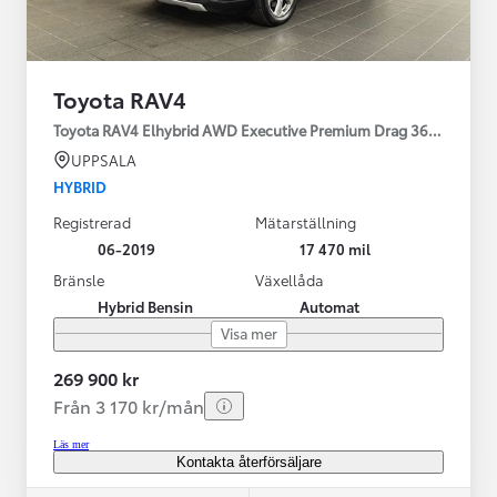
Toyota RAV4
Toyota RAV4 Elhybrid AWD Executive Premium Drag 360-kamera 
UPPSALA
HYBRID
Registrerad
Mätarställning
06-2019
17 470 mil
Bränsle
Växellåda
Hybrid Bensin
Automat
Visa mer
269 900 kr
Från 3 170 kr/mån
Läs mer
Kontakta återförsäljare