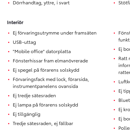
Dörrhandtag, yttre, i svart
Stötf
Interiör
Ej förvaringsutrymme under framsäten
Föns
funkt
USB-uttag
Ej bo
"Mobile office" datorplatta
Ratt 
Fönsterhissar fram elmanövrerade
info
Ej spegel på förarens solskydd
ratte
Förvaringsfack med lock, förarsida,
Luftk
instrumentpanelens ovansida
Ej ti
Ej tredje sätesraden
Blue
Ej lampa på förarens solskydd
Ej kr
Ej tillgänglig
Ej bo
Tredje sätesraden, ej fällbar
Polle