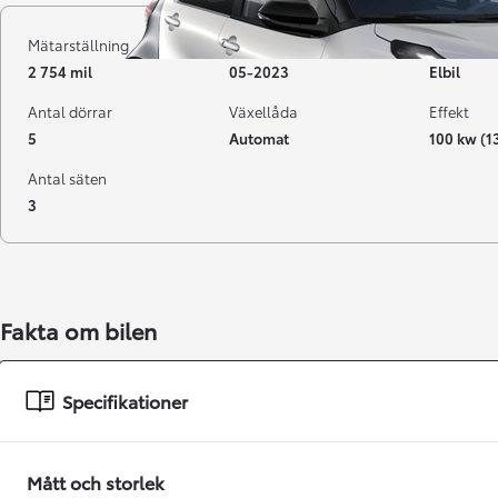
Mätarställning
Registrerad
Bränsle
2 754 mil
05-2023
Elbil
Antal dörrar
Växellåda
Effekt
5
Automat
100 kw (1
Antal säten
3
Från 238 900 kr
Fakta om bilen
Från 2 349 kr/mån
Easy Billån
Specifikationer
GR Yaris
BENSIN
Mått och storlek