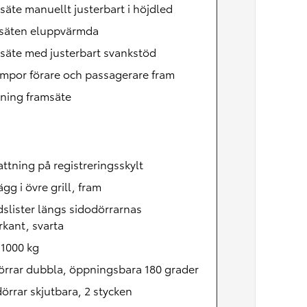
Nya GR GT
säte manuellt justerbart i höjdled
The soul lives on
säten eluppvärmda
säte med justerbart svankstöd
mpor förare och passagerare fram
ning framsäte
fattning på registreringsskylt
lägg i övre grill, fram
slister längs sidodörrarnas
kant, svarta
 1000 kg
örrar dubbla, öppningsbara 180 grader
örrar skjutbara, 2 stycken