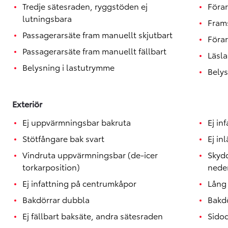
Toyota GR Supra
Tredje sätesraden, ryggstöden ej
Förar
BENSIN
lutningsbara
Fram
Passagerarsäte fram manuellt skjutbart
Förar
Passagerarsäte fram manuellt fällbart
Läsla
Belysning i lastutrymme
Belys
Exteriör
Ej uppvärmningsbar bakruta
Ej in
Stötfångare bak svart
Ej in
Vindruta uppvärmningsbar (de-icer
Skydd
torkarposition)
neder
Ej infattning på centrumkåpor
Lång
Bakdörrar dubbla
Bakd
Ej fällbart baksäte, andra sätesraden
Sidod