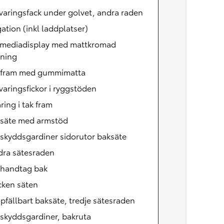
rvaringsfack under golvet, andra raden
ation (inkl laddplatser)
imediadisplay med mattkromad
tning
 fram med gummimatta
rvaringsfickor i ryggstöden
ring i tak fram
rsäte med armstöd
lskyddsgardiner sidorutor baksäte
dra sätesraden
khandtag bak
cken säten
opfällbart baksäte, tredje sätesraden
lskyddsgardiner, bakruta