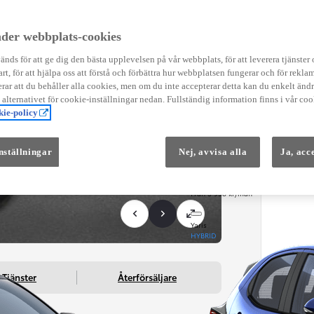
Instruktionsfilmer
Toyota C-HR Instruktionsfilmer
Yaris Instruktionsfilmer
der webbplats-cookies
Yaris Cross Instruktionsfilmer
Digital Smart Nyckel Instruktionsfi
nds för att ge dig den bästa upplevelsen på vår webbplats, för att leverera tjänster
art, för att hjälpa oss att förstå och förbättra hur webbplatsen fungerar och för reklam
ar att du behåller alla cookies, men om du inte accepterar detta kan du enkelt än
å alternativet för cookie-inställningar nedan. Fullständig information finns i vår coo
ie-policy
nställningar
Nej, avvisa alla
Ja, acc
Från 569 900 kr
Från 3 958 kr/mån
Yaris
HYBRID
Tjänster
Återförsäljare