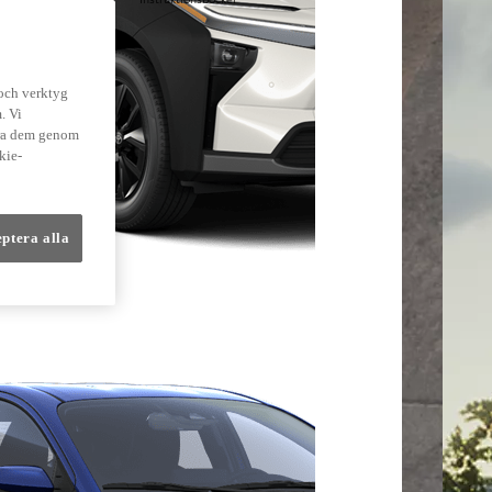
lmer
 och verktyg
. Vi
dra dem genom
kie-
eptera alla