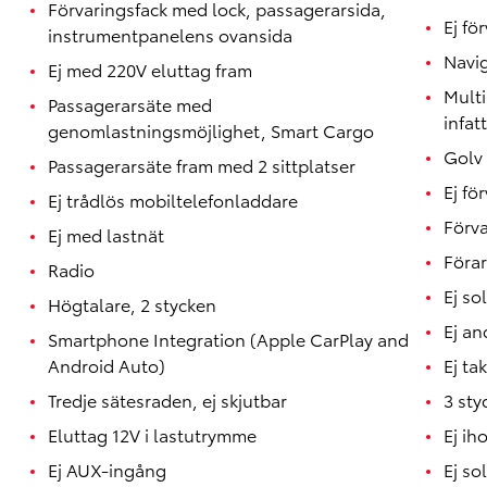
Förvaringsfack med lock, passagerarsida,
Ej fö
instrumentpanelens ovansida
Navig
Ej med 220V eluttag fram
Mult
Passagerarsäte med
infat
genomlastningsmöjlighet, Smart Cargo
Golv
Passagerarsäte fram med 2 sittplatser
Ej fö
Ej trådlös mobiltelefonladdare
Förva
Ej med lastnät
Föra
Radio
Ej so
Högtalare, 2 stycken
Ej an
Smartphone Integration (Apple CarPlay and
Android Auto)
Ej ta
Tredje sätesraden, ej skjutbar
3 sty
Eluttag 12V i lastutrymme
Ej ih
Ej AUX-ingång
Ej so