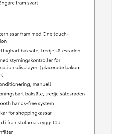
ångare fram svart
terhissar fram med One touch-
ion
rttagbart baksäte, tredje sätesraden
med styrningskontroller för
rmationsdisplayen (placerade bakom
n)
onditionering, manuell
ppningsbart baksäte, tredje sätesraden
tooth hands-free system
okar för shoppingkassar
rd i framstolarnas ryggstöd
nfilter