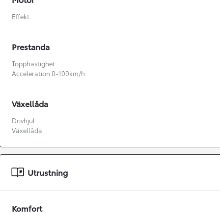
Effekt
Prestanda
Topphastighet
Acceleration 0-100km/h
Växellåda
Drivhjul
Växellåda
Utrustning
Från 360 900 kr
Från 3 548 kr/mån
Komfort
Easy Billån