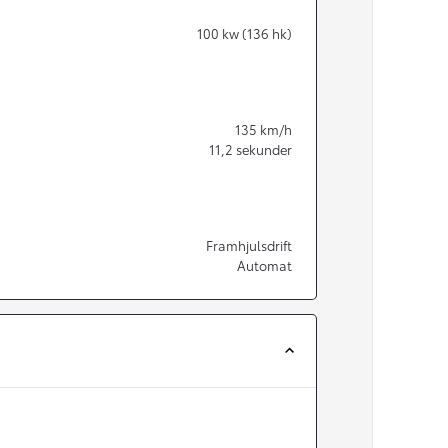
100
kw (136 hk)
135
km/h
11,2
sekunder
Framhjulsdrift
Automat
Från 350 900 kr
Från 3 450 kr/mån
Easy Billån