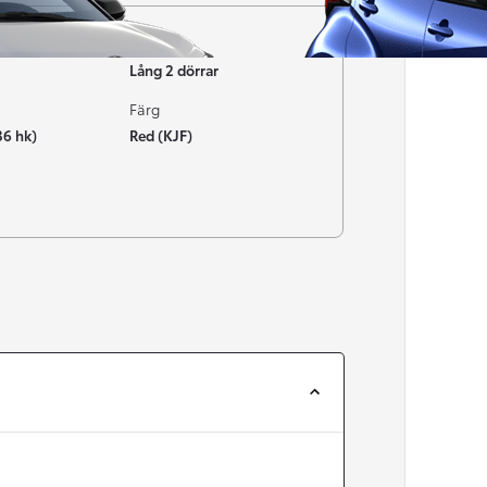
Typ av bil
Lång 2 dörrar
Färg
36 hk)
Red (KJF)
Från 257 900 kr
Från 2 535 kr/mån
Easy Billån
Corolla
HYBRID