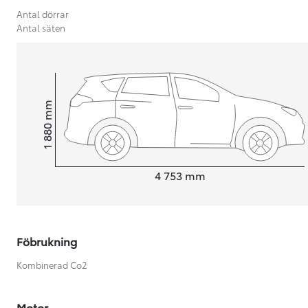
Antal dörrar
Antal säten
mm
1 880
Height
Length
4 753
mm
Föbrukning
Från 599 900 kr
Kombinerad Co2
Nya Corolla Cross
HYBRID
Motor