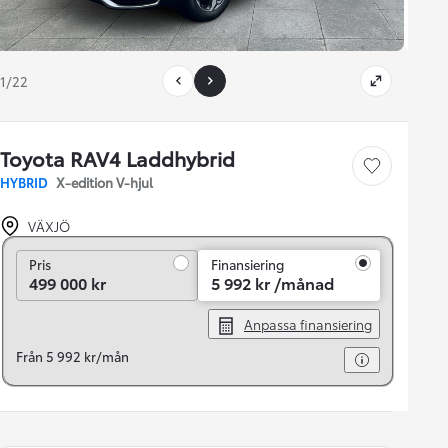
1/22
Toyota RAV4 Laddhybrid
Save car
HYBRID
X-edition V-hjul
VÄXJÖ
Pris
Pris
Finansiering
499 000 kr
5 992 kr /månad
Anpassa finansiering
Från 5 992 kr/mån