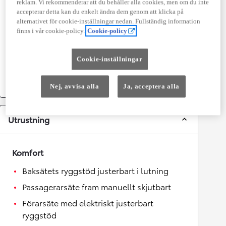
reklam. Vi rekommenderar att du behåller alla cookies, men om du inte
Topphastighet
180
km/h
accepterar detta kan du enkelt ändra dem genom att klicka på
Acceleration 0-100km/h
6
sekunder
alternativet för cookie-inställningar nedan. Fullständig information
finns i vår cookie-policy.
Cookie-policy
Växellåda
Cookie-inställningar
Drivhjul
Fyrhjulsdrift
Växellåda
Automat
Nej, avvisa alla
Ja, acceptera alla
Utrustning
Komfort
Baksätets ryggstöd justerbart i lutning
Passagerarsäte fram manuellt skjutbart
Förarsäte med elektriskt justerbart
ryggstöd