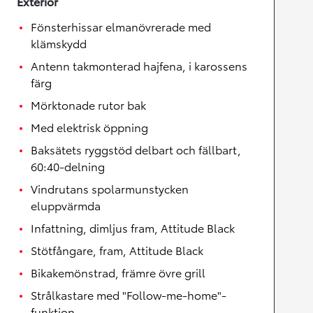
Exteriör
Fönsterhissar elmanövrerade med
klämskydd
Antenn takmonterad hajfena, i karossens
färg
Mörktonade rutor bak
Med elektrisk öppning
Baksätets ryggstöd delbart och fällbart,
60:40-delning
Vindrutans spolarmunstycken
eluppvärmda
Infattning, dimljus fram, Attitude Black
Stötfångare, fram, Attitude Black
Bikakemönstrad, främre övre grill
Strålkastare med "Follow-me-home"-
funktion