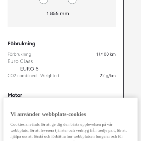
Width
1 855
mm
Föbrukning
Förbrukning
1
l/100 km
Euro Class
EURO 6
CO2 combined - Weighted
22
g/km
Motor
Cylindrar
4
Kapacitet
2 487
cc
Vi använder webbplats-cookies
Effekt
225
kw (306 hk)
Cookies används för att ge dig den bästa upplevelsen på vår
webbplats, för att leverera tjänster och verktyg från tredje part, för att
Prestanda
hjälpa oss att förstå och förbättra hur webbplatsen fungerar och för