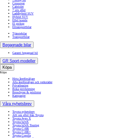
Crossover
Cabriolet
7 sits elbil
Laddhybrid SUV
Hybrid SUV
Elbil kombi
El pickup
Eltransportbilar
Tjänstebilar
Transportbilar
Begagnade bilar
Garanti begagnad bil
GR Sport-modeller
Köpa
Köpa
Hitta återförsäljare
Alla återförsäljare och verkstäder
Privatleasing
Boka provkörning
Broschyrer & prislistor
Kampanjer
Våra nyhetsbrev
Toyota nyhetsbrev
Allt om elbil från Toyota
Toyota Aygo X
Toyota bZ4X
Toyota bZ4X Touring
Toyota C-HR
Toyota C-HR+
Toyota Corolla