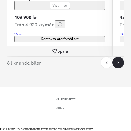
Visa mer
409 900 kr
439 9
Från 4 920 kr/mån
Från
Läs mer
Läs mer
Kontakta återförsäljare
Spara
8 liknande bilar
VILLKORSTEXT
Villkor
POST https://usc-webcomponents.toyota-europe.com/v1/used-stock-cars/se/sv?