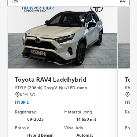
Sök
Toyota RAV4 Laddhybrid
Toy
STYLE (306hk) Drag/V-hjul/LED-ramp
RAV4 
KRYLBO
KU
HYBRID
HYBR
Registrerad
Mätarställning
Regist
09-2023
14 650 mil
Bränsle
Växellåda
Bräns
Hybrid Bensin
Automat