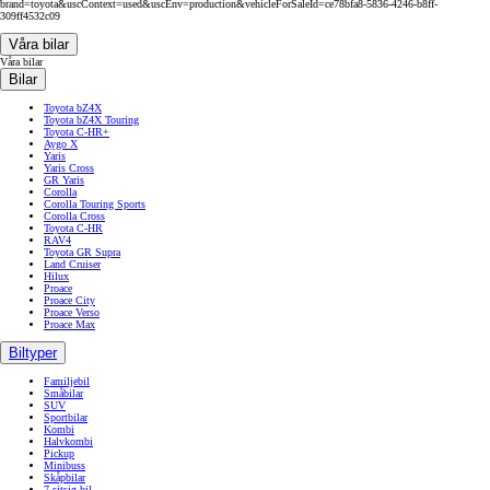
brand=toyota&uscContext=used&uscEnv=production&vehicleForSaleId=ce78bfa8-5836-4246-b8ff-
309ff4532c09
Våra bilar
Våra bilar
Bilar
Toyota bZ4X
Toyota bZ4X Touring
Toyota C-HR+
Aygo X
Yaris
Yaris Cross
GR Yaris
Corolla
Corolla Touring Sports
Corolla Cross
Toyota C-HR
RAV4
Toyota GR Supra
Land Cruiser
Hilux
Proace
Proace City
Proace Verso
Proace Max
Biltyper
Familjebil
Småbilar
SUV
Sportbilar
Kombi
Halvkombi
Pickup
Minibuss
Skåpbilar
7-sitsig bil