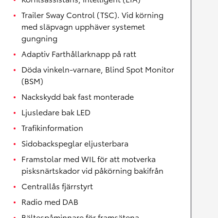
Trailer Sway Control (TSC). Vid körning
med släpvagn upphäver systemet
gungning
Adaptiv Farthållarknapp på ratt
Döda vinkeln-varnare, Blind Spot Monitor
(BSM)
Nackskydd bak fast monterade
Ljusledare bak LED
Trafikinformation
Sidobackspeglar eljusterbara
Framstolar med WIL för att motverka
pisksnärtskador vid påkörning bakifrån
Centrallås fjärrstyrt
Radio med DAB
Bältespåminnare för framsätena