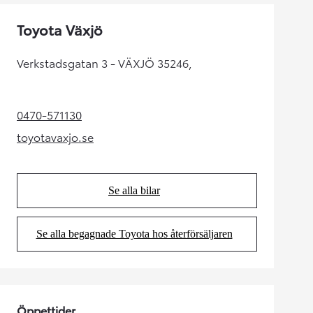
Toyota Växjö
Verkstadsgatan 3 - VÄXJÖ 35246,
0470-571130
(Opens in new tab)
toyotavaxjo.se
(Opens in new tab)
Se alla bilar
(Opens in new tab)
Se alla begagnade Toyota hos återförsäljaren
(Opens in new tab)
Öppettider