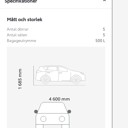
Specifikationer
Mått och storlek
Antal dörrar
5
Antal säten
5
Bagageutrymme
500
L
mm
1 685
Height
Length
4 600
mm