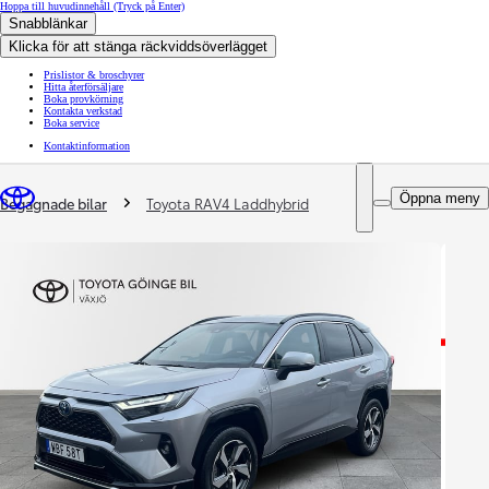
Hoppa till huvudinnehåll
(Tryck på Enter)
Snabblänkar
Klicka för att stänga räckviddsöverlägget
Prislistor & broschyrer
Hitta återförsäljare
Boka provkörning
Kontakta verkstad
Boka service
Kontaktinformation
You are here
:
Öppna meny
Begagnade bilar
Toyota RAV4 Laddhybrid