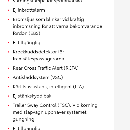
Varningslampa för spolarvätska
Ej inbrottslarm
Bromsljus som blinkar vid kraftig
inbromsning för att varna bakomvarande
fordon (EBS)
Ej tillgänglig
Krockkuddsdetektor för
framsätespassagerarna
Rear Cross Traffic Alert (RCTA)
Antisladdsystem (VSC)
Körfilsassistans, intelligent (LTA)
Ej stänkskydd bak
Trailer Sway Control (TSC). Vid körning
med släpvagn upphäver systemet
gungning
Ej tillgänglig