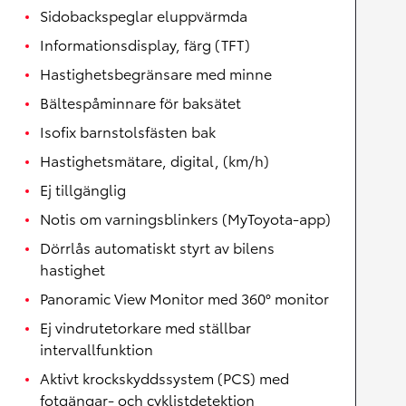
Sidobackspeglar eluppvärmda
Informationsdisplay, färg (TFT)
Hastighetsbegränsare med minne
Bältespåminnare för baksätet
Isofix barnstolsfästen bak
Hastighetsmätare, digital, (km/h)
Ej tillgänglig
Notis om varningsblinkers (MyToyota-app)
Dörrlås automatiskt styrt av bilens
hastighet
Panoramic View Monitor med 360° monitor
Ej vindrutetorkare med ställbar
intervallfunktion
Aktivt krockskyddssystem (PCS) med
fotgängar- och cyklistdetektion