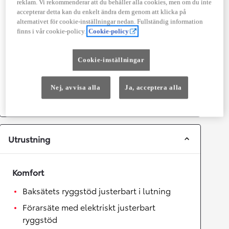
reklam. Vi rekommenderar att du behåller alla cookies, men om du inte
Prestanda
accepterar detta kan du enkelt ändra dem genom att klicka på
alternativet för cookie-inställningar nedan. Fullständig information
Topphastighet
180
km/h
finns i vår cookie-policy.
Cookie-policy
Acceleration 0-100km/h
6
sekunder
Cookie-inställningar
Växellåda
Nej, avvisa alla
Ja, acceptera alla
Drivhjul
Fyrhjulsdrift
Växellåda
Automat
Utrustning
Komfort
Baksätets ryggstöd justerbart i lutning
Förarsäte med elektriskt justerbart
ryggstöd