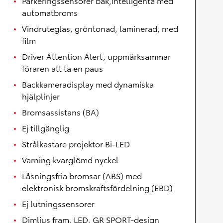
Parkeringssensorer bak,intelligenta med
automatbroms
Vindruteglas, gröntonad, laminerad, med
film
Driver Attention Alert, uppmärksammar
föraren att ta en paus
Backkameradisplay med dynamiska
hjälplinjer
Bromsassistans (BA)
Ej tillgänglig
Strålkastare projektor Bi-LED
Varning kvarglömd nyckel
Låsningsfria bromsar (ABS) med
elektronisk bromskraftsfördelning (EBD)
Ej lutningssensorer
Dimljus fram, LED, GR SPORT-design