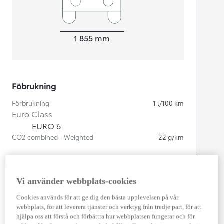
Width
1 855
mm
Föbrukning
Förbrukning
1
l/100 km
Euro Class
EURO 6
CO2 combined - Weighted
22
g/km
Motor
Vi använder webbplats-cookies
Cylindrar
4
Kapacitet
2 487
cc
Cookies används för att ge dig den bästa upplevelsen på vår
Effekt
225
kw (306 hk)
webbplats, för att leverera tjänster och verktyg från tredje part, för att
hjälpa oss att förstå och förbättra hur webbplatsen fungerar och för