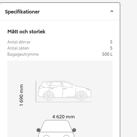
Specifikationer
Mått och storlek
Antal dörrar
5
Antal säten
5
Bagageutrymme
500
L
mm
1 690
Height
Length
4 620
mm