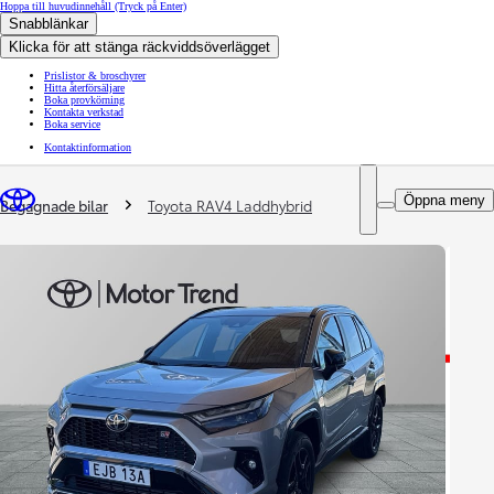
Hoppa till huvudinnehåll
(Tryck på Enter)
Snabblänkar
Klicka för att stänga räckviddsöverlägget
Prislistor & broschyrer
Hitta återförsäljare
Boka provkörning
Kontakta verkstad
Boka service
Kontaktinformation
You are here
:
Öppna meny
Begagnade bilar
Toyota RAV4 Laddhybrid