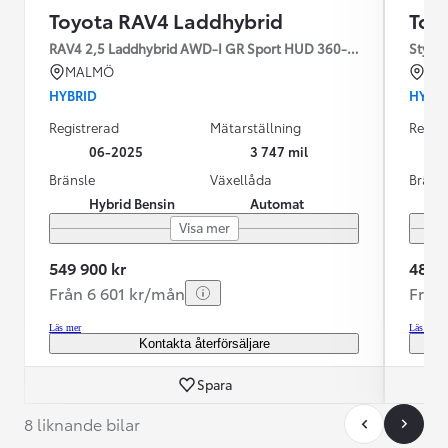
Toyota RAV4 Laddhybrid
Toy
RAV4 2,5 Laddhybrid AWD-I GR Sport HUD 360-kamera JBL
Style
MALMÖ
KR
HYBRID
HYBR
Registrerad
Mätarställning
Regist
06-2025
3 747 mil
Bränsle
Växellåda
Bräns
Hybrid Bensin
Automat
Visa mer
549 900 kr
489 0
Från 6 601 kr/mån
Från
Läs mer
Läs mer
Kontakta återförsäljare
Spara
8 liknande bilar