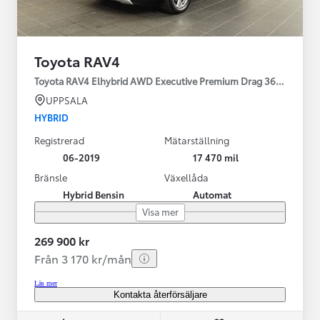
Toyota RAV4
Toyota RAV4 Elhybrid AWD Executive Premium Drag 360-kamera 
UPPSALA
HYBRID
Registrerad
Mätarställning
06-2019
17 470 mil
Bränsle
Växellåda
Hybrid Bensin
Automat
Visa mer
269 900 kr
Från 3 170 kr/mån
Läs mer
Kontakta återförsäljare