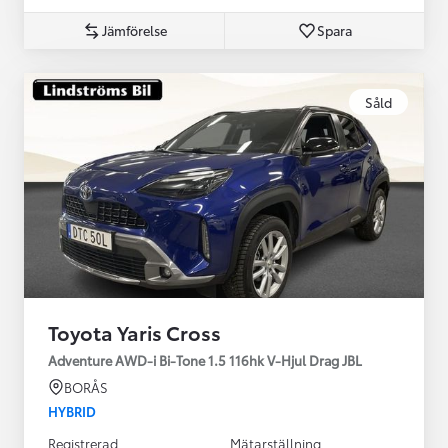
Jämförelse
Spara
Såld
Toyota Yaris Cross
Adventure AWD-i Bi-Tone 1.5 116hk V-Hjul Drag JBL
BORÅS
HYBRID
Registrerad
Mätarställning