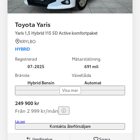
Toyota Yaris
Yaris 1,5 Hybrid 115 5D Active komfortpaket
KRYLBO
HYBRID
Registrerad
Mätarställning
07-2025
691 mil
Bränsle
Växellåda
Hybrid Bensin
Automat
Visa mer
249 900 kr
Från 2 999 kr/mån
Läs mer
Kontakta återförsäljare
Jämförelse
Spara