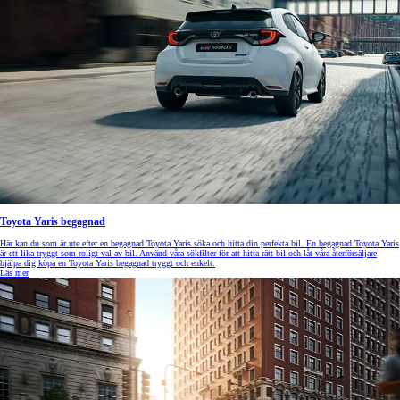
Toyota Yaris begagnad
Här kan du som är ute efter en begagnad Toyota Yaris söka och hitta din perfekta bil. En begagnad Toyota Yaris
är ett lika tryggt som roligt val av bil. Använd våra sökfilter för att hitta rätt bil och låt våra återförsäljare
hjälpa dig köpa en Toyota Yaris begagnad tryggt och enkelt.
Läs mer