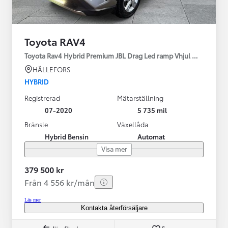
Toyota RAV4
Toyota Rav4 Hybrid Premium JBL Drag Led ramp Vhjul motorv
HÄLLEFORS
HYBRID
Registrerad
Mätarställning
07-2020
5 735 mil
Bränsle
Växellåda
Hybrid Bensin
Automat
Visa mer
379 500 kr
Från 4 556 kr/mån
Läs mer
Kontakta återförsäljare