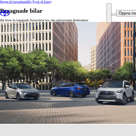
Hoppa till huvudinnehåll
(Tryck på Enter)
Begagnade bilar
Öppna m
Här hittar du begagnade Toyota-bilar hos våra auktoriserade återförsäljare.