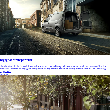
Begagnade transportbilar
Om du letar efter begagnade transportbilar så har våra auktoriserade återförsäljare modeller i en mängd olika
storlekar. Förutom en begagnad transportbil av hög kvalitet får du en smidig bilaffär som du kan känna dig
trygg med.
Läs mer