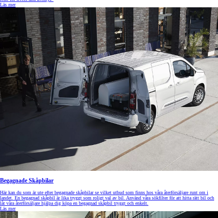
Läs mer
Begagnade Skåpbilar
Här kan du som är ute efter begagnade skåpbilar se vilket utbud som finns hos våra återförsäljare runt om i
landet. En begagnad skåpbil är lika tryggt som roligt val av bil. Använd våra sökfilter för att hitta rätt bil och
låt våra återförsäljare hjälpa dig köpa en begagnad skåpbil tryggt och enkelt.
Läs mer