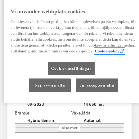
Vi använder webbplats-cookies
Cookies används för att ge dig den bästa upplevelsen på vår webbplats, för
att leverera tjänster och verktyg från tredje part, för att hjälpa oss att förstå
och förbättra hur webbplatsen fungerar och för reklam. Vi rekommenderar
att du behåller alla cookies, men om du inte accepterar detta kan du enkelt
ändra dem genom att klicka på alternativet för cookie-inställningar nedan.
Fullständig information finns i vår cookie-policy.
Cookie-policy
Toyota RAV4 Laddhybrid
Cookie-inställningar
STYLE (306hk) Drag/V-hjul/LED-ramp
KRYLBO
Nej, avvisa alla
Ja, acceptera alla
HYBRID
Registrerad
Mätarställning
09-2023
14 650 mil
Bränsle
Växellåda
Hybrid Bensin
Automat
Visa mer