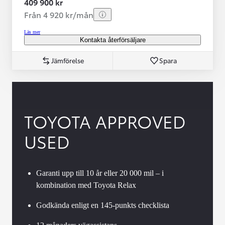
409 900 kr
Från 4 920 kr/mån
Läs mer
Kontakta återförsäljare
Jämförelse
Spara
TOYOTA APPROVED
USED
Garanti upp till 10 år eller 20 000 mil – i
kombination med Toyota Relax
Godkända enligt en 145-punkts checklista