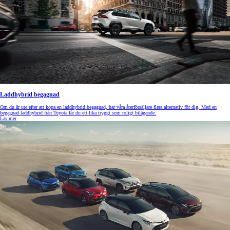
Laddhybrid begagnad
Om du är ute efter att köpa en laddhybrid begagnad, har våra återförsäljare flera alternativ för dig. Med en
begagnad laddhybrid från Toyota får du ett lika tryggt som roligt bilägande.
Läs mer