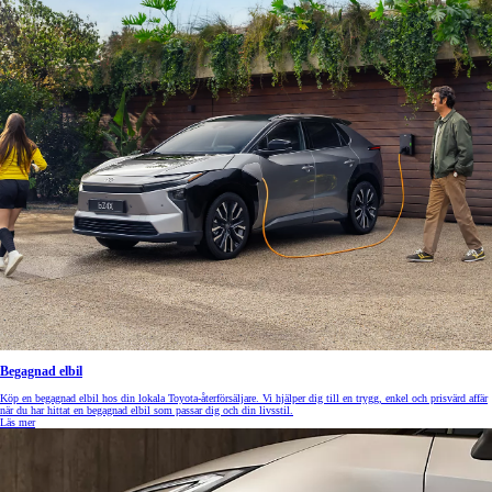
Begagnad elbil
Köp en begagnad elbil hos din lokala Toyota-återförsäljare. Vi hjälper dig till en trygg, enkel och prisvärd affär
när du har hittat en begagnad elbil som passar dig och din livsstil.
Läs mer