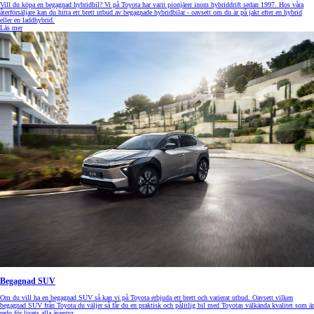
Vill du köpa en begagnad hybridbil? Vi på Toyota har varit pionjärer inom hybriddrift sedan 1997. Hos våra
återförsäljare kan du hitta ett brett utbud av begagnade hybridbilar - oavsett om du är på jakt efter en hybrid
eller en laddhybrid.
Läs mer
Begagnad SUV
Om du vill ha en begagnad SUV så kan vi på Toyota erbjuda ett brett och varierat utbud. Oavsett vilken
begagnad SUV från Toyota du väljer så får du en praktisk och pålitlig bil med Toyotas välkända kvalitet som är
redo för livets alla äventyr.