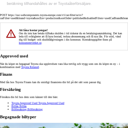
beräkning tillhandahålles av er Toyotaåterförsäljare.
POST https://usc-webcomponents.toyota-europe.com/v1/car-filter/se/sv?
carFilter=used&brand=toyota&uscEnv=production&sortOrder=published&disabledFilters=usedCarBrand&bra
Att låna kostar pengar!
Om du inte kan betala tillbaka skulden i tid riskerar du en betalningsanmärkning. Det kan
leda till svårigheter att få hyra bostad, teckna abonnemang och få nya lån. För stöd, vänd
dig till budget- och skuldrådgivningen i din kommun. Kontaktuppgifter finns på
konsumentverket.se
.
Approved used
När du köper en begagnad Toyota ska upplevelsen vara lika trevlig och trygg som om du köpte en ny – i
kombination med
Toyota Relaxed
.
Finans
Med lån hos Toyota Finans kan du smidigt finansiera din bil på det sätt som passar dig.
Försäkring
Försäkra din bil hos dem som känner till den bäst.
Toyota Approved Used
Toyota Approved Used
Billån
Billån
Bilförsäkring
Bilförsäkring
Begagnade biltyper