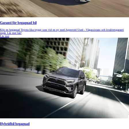
Garanti för begagnad bil
Köp en begagnad Toyota lika tryggt som vid en ny med Approved Used - Vägassistans och kvalitetsgaranti
ingår. Läs mer här!
Läs mer
Hybridbil begagnad