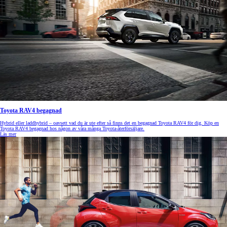
Toyota RAV4 begagnad
Hybrid eller laddhybrid – oavsett vad du är ute efter så finns det en begagnad Toyota RAV4 för dig. Köp en
Toyota RAV4 begagnad hos någon av våra många Toyota-återförsäljare.
Läs mer