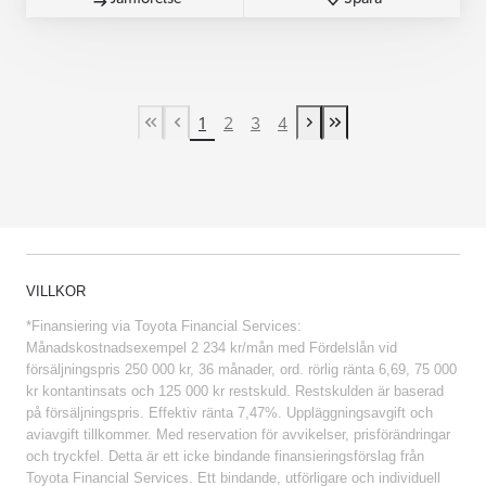
1
2
3
4
First Page
Previous page
Next page
Last Page
VILLKOR
*Finansiering via Toyota Financial Services:
Månadskostnadsexempel 2 234 kr/mån med Fördelslån vid
försäljningspris 250 000 kr, 36 månader, ord. rörlig ränta 6,69, 75 000
kr kontantinsats och 125 000 kr restskuld. Restskulden är baserad
på försäljningspris. Effektiv ränta 7,47%. Uppläggningsavgift och
aviavgift tillkommer. Med reservation för avvikelser, prisförändringar
och tryckfel. Detta är ett icke bindande finansieringsförslag från
Toyota Financial Services. Ett bindande, utförligare och individuell