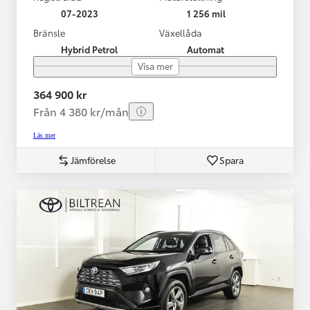
07-2023
1 256 mil
Bränsle
Växellåda
Hybrid Petrol
Automat
Visa mer
364 900 kr
Från 4 380 kr/mån
Läs mer
Jämförelse
Spara