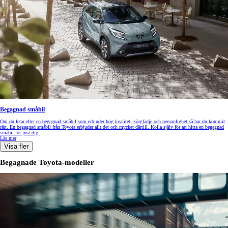
Begagnad småbil
Om du letar efter en begagnad småbil som erbjuder hög kvalitet, körglädje och personlighet så har du kommit
rätt. En begagnad småbil från Toyota erbjuder allt det och mycket därtill. Kolla själv för att hitta en begagnad
småbil för just dig.
Läs mer
Visa fler
Begagnade Toyota-modeller