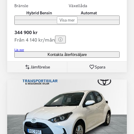
Bränsle
Växellåda
Hybrid Bensin
Automat
Visa mer
344 900 kr
Från 4 140 kr/mån
Läs mer
Kontakta återförsäljare
Jämförelse
Spara