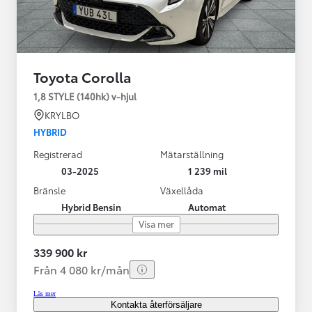
Toyota Corolla
1,8 STYLE (140hk) v-hjul
KRYLBO
HYBRID
Registrerad
Mätarställning
03-2025
1 239 mil
Bränsle
Växellåda
Hybrid Bensin
Automat
Visa mer
339 900 kr
Från 4 080 kr/mån
Läs mer
Kontakta återförsäljare